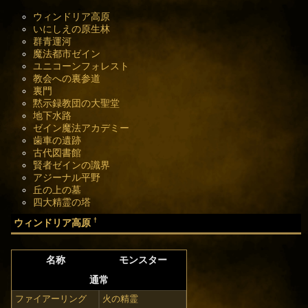
ウィンドリア高原
いにしえの原生林
群青運河
魔法都市ゼイン
ユニコーンフォレスト
教会への裏参道
裏門
黙示録教団の大聖堂
地下水路
ゼイン魔法アカデミー
歯車の遺跡
古代図書館
賢者ゼインの識界
アジーナル平野
丘の上の墓
四大精霊の塔
†
ウィンドリア高原
名称
モンスター
通常
ファイアーリング
火の精霊