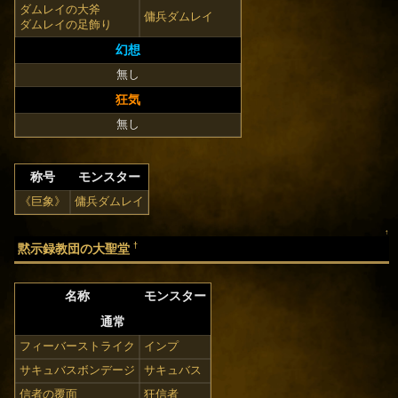
ダムレイの大斧
傭兵ダムレイ
ダムレイの足飾り
幻想
無し
狂気
無し
称号
モンスター
《巨象》
傭兵ダムレイ
↑
†
黙示録教団の大聖堂
名称
モンスター
通常
フィーバーストライク
インプ
サキュバスボンデージ
サキュバス
信者の覆面
狂信者