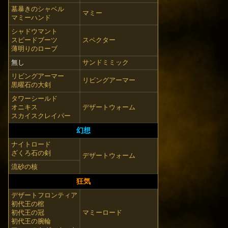
墓暴きのシャベル
マミー
マミーハンド
シャドウマント
スピードブーツ
スペクター
薄明りのローブ
無し
サンドミミック
リビングアーマー
リビングアーマー
黒曜石の大剣
タワーシールド
オニキス
デザートウォーム
スカイスクレイパー
幻想
ナイトロード
ざくろ石の剣
デザートウォーム
流砂の核
狂気
デザートフロンティア
初代王の棺
初代王の冠
マミーロード
初代王の腕輪