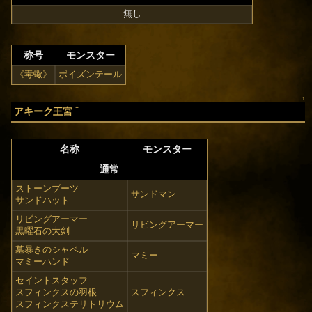
無し
称号
モンスター
《毒蠍》
ポイズンテール
↑
†
アキーク王宮
名称
モンスター
通常
ストーンブーツ
サンドマン
サンドハット
リビングアーマー
リビングアーマー
黒曜石の大剣
墓暴きのシャベル
マミー
マミーハンド
セイントスタッフ
スフィンクスの羽根
スフィンクス
スフィンクステリトリウム