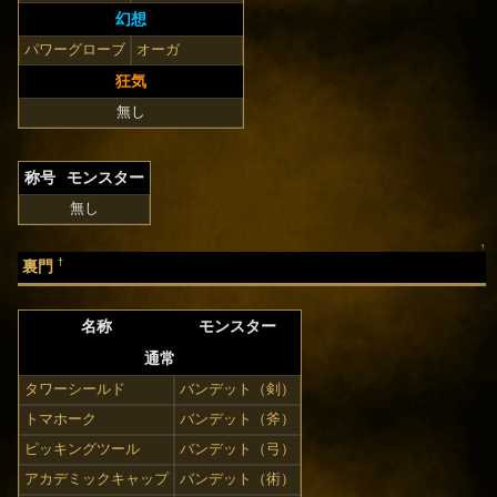
幻想
パワーグローブ
オーガ
狂気
無し
称号
モンスター
無し
↑
†
裏門
名称
モンスター
通常
タワーシールド
バンデット（剣）
トマホーク
バンデット（斧）
ピッキングツール
バンデット（弓）
アカデミックキャップ
バンデット（術）