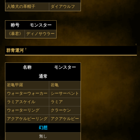
人喰犬の革帽子
ダイアウルフ
称号
モンスター
《暴君》
ディノサウラー
↑
†
群青運河
名称
モンスター
通常
岩亀甲羅
岩亀
ウォーターウォーカー
シーサーペント
ラミアスケイル
ラミア
ウォーターリング
クラーケン
アクアケルピーリング
アクアケルピー
幻想
無し