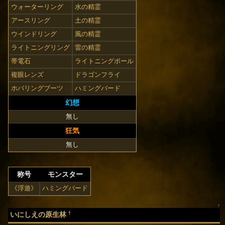
ウォーターリング
水の精霊
アースリング
土の精霊
ウインドリング
風の精霊
ライトニングリング
雷の精霊
帯電石
ライトニングボール
複眼レンズ
ドラゴンフライ
ホバリングブーツ
ハミングバード
幻想
無し
狂気
無し
称号
モンスター
《浮遊》
ハミングバード
↑
†
いにしえの原生林