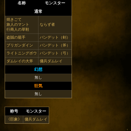
名称
モンスター
通常
焼きごて
旅人のマント
ならず者
行商人の草鞋
盗賊の籠手
バンデット（剣）
ブリガンダイン
バンデット（斧）
ライトニングボウ
バンデット（弓）
ダムレイの大斧
傭兵ダムレイ
幻想
無し
狂気
無し
称号
モンスター
《巨象》
傭兵ダムレイ
↑