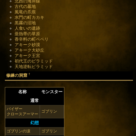
北西の海岸線
古代の墓地
風竜の爪痕
水門の町カカキ
黒霧の沼地
人食いの遺跡
亜熱帯の草原
香辛料の町ペペリ
アキーク砂漠
アキーク大砂丘
アキーク王宮
初代王のピラミッド
天地逆転ピラミッド
†
修練の洞窟
名称
モンスター
通常
バイザー
ゴブリン
クロースアーマー
幻想
ゴブリンの涙
ゴブリン