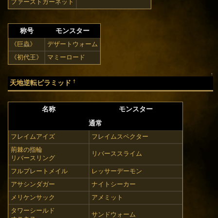
ファーストガーネット
称号
モンスター
《巨蟲》
デザートウォーム
《初代王》
マミーロード
↑
†
天地逆転ピラミッド
名称
モンスター
通常
フレイムアイズ
フレイムスペクター
荊棘の指輪
リバーススライム
リバースリング
フルプレートメイル
レッサーデーモン
アサシンダガー
ナイトシーカー
メリケンサック
アメミット
タワーシールド
サンドウォーム