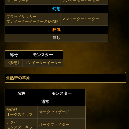
キラーソード
マンイーターイーター
幻想
ブラッドサッカー
マンイーターイーター
マンイーターイーターの疑似餌
狂気
無し
称号
モンスター
《擬態》
マンイーターイーター
↑
†
亜熱帯の草原
名称
モンスター
通常
炎の杖
オークウィザード
オークスタッフ
テグハ
オークファイター
モンスターキラー