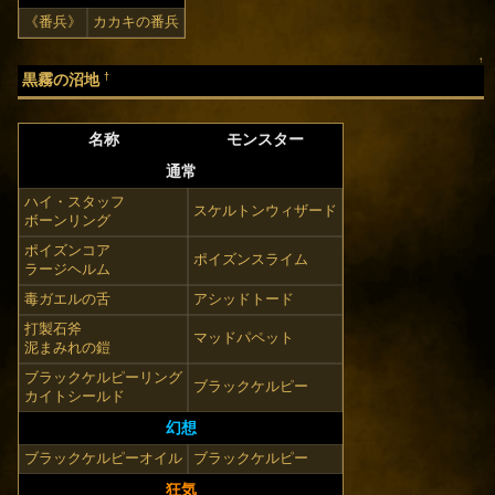
《番兵》
カカキの番兵
↑
†
黒霧の沼地
名称
モンスター
通常
ハイ・スタッフ
スケルトンウィザード
ボーンリング
ポイズンコア
ポイズンスライム
ラージヘルム
毒ガエルの舌
アシッドトード
打製石斧
マッドパペット
泥まみれの鎧
ブラックケルピーリング
ブラックケルピー
カイトシールド
幻想
ブラックケルピーオイル
ブラックケルピー
狂気