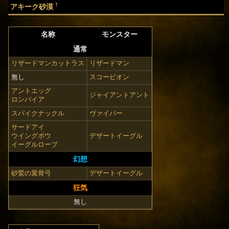
†
アキーク砂漠
名称
モンスター
通常
リザードマンカットラス
リザードマン
無し
スコーピオン
アントエッグ
ジャイアントアント
ロンパイア
スパイクナックル
ヴァイパー
サードアイ
ウイングボウ
デザートイーグル
イーグルローブ
幻想
砂鷲の翼骨弓
デザートイーグル
狂気
無し