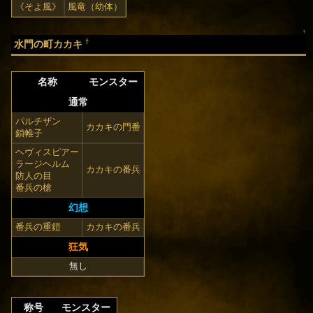
《そよ風》
風竜（幼体）
↑
†
水門の町カカキ
名称
モンスター
通常
パルチザン
カカキの門番
鎖帷子
ヘヴィスピアー
ラージヘルム
カカキの番兵
防人の目
番兵の槍
幻想
番兵の重鎧
カカキの番兵
狂気
無し
称号
モンスター