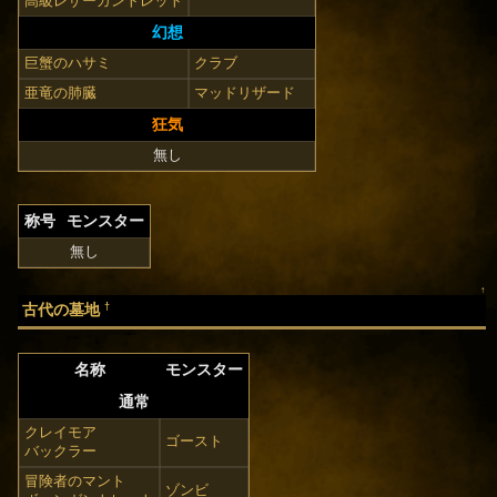
高級レザーガントレット
幻想
巨蟹のハサミ
クラブ
亜竜の肺臓
マッドリザード
狂気
無し
称号
モンスター
無し
↑
†
古代の墓地
名称
モンスター
通常
クレイモア
ゴースト
バックラー
冒険者のマント
ゾンビ