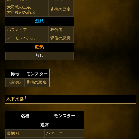
大司教の上衣
背信の悪魔
大司教の水晶球
幻想
パラノイア
狂信者
デーモンヘルム
背信の悪魔
狂気
無し
称号
モンスター
《背信》
背信の悪魔
↑
†
地下水路
名称
モンスター
通常
長柄刀
バクーク