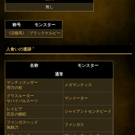
無し
称号
モンスター
《沼棲馬》
ブラックケルピー
↑
†
人食いの遺跡
名称
モンスター
通常
マンティスシザー
メガマンティス
理力の杖
グラスルーター
マンイーター
サバイバルスーツ
レイピア
ジャイアントセンチピード
百足の鱗鎧
ファンガスヘッド
ファンガス
無銘刀