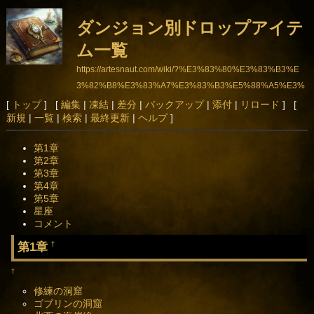
ダンジョン別ドロップアイテ
ム一覧
https://artesnaut.com/wiki/?%E3%83%80%E3%83%B3%E
3%82%B8%E3%83%A7%E3%83%B3%E5%88%A5%E3%
83%89%E3%83%AD%E3%83%83%E3%83%97%E3%8
[
トップ
] [
編集
|
凍結
|
差分
|
バックアップ
|
添付
|
リロード
] [
新規
|
一覧
|
検索
|
最終更新
|
ヘルプ
]
2%A2%E3%82%A4%E3%83%86%E3%83%A0%E4%B8%
80%E8%A6%A7
第1章
第2章
第3章
第4章
第5章
星座
コメント
第1章
†
†
修練の洞窟
ゴブリンの洞窟