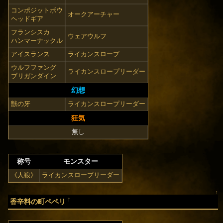
コンポジットボウ
オークアーチャー
ヘッドギア
フランシスカ
ウェアウルフ
ハンマーナックル
アイスランス
ライカンスロープ
ウルフファング
ライカンスロープリーダー
ブリガンダイン
幻想
獣の牙
ライカンスロープリーダー
狂気
無し
称号
モンスター
《人狼》
ライカンスロープリーダー
↑
†
香辛料の町ペペリ