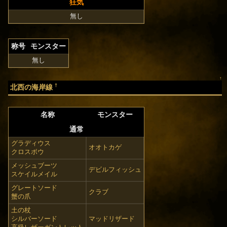
狂気
無し
称号
モンスター
無し
↑
†
北西の海岸線
名称
モンスター
通常
グラディウス
オオトカゲ
クロスボウ
メッシュブーツ
デビルフィッシュ
スケイルメイル
グレートソード
クラブ
蟹の爪
土の杖
シルバーソード
マッドリザード