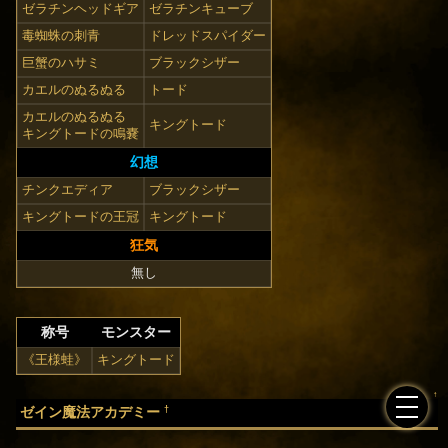
ゼラチンヘッドギア
ゼラチンキューブ
毒蜘蛛の刺青
ドレッドスパイダー
巨蟹のハサミ
ブラックシザー
カエルのぬるぬる
トード
カエルのぬるぬる
キングトード
キングトードの鳴嚢
幻想
チンクエディア
ブラックシザー
キングトードの王冠
キングトード
狂気
無し
称号
モンスター
《王様蛙》
キングトード
↑
†
ゼイン魔法アカデミー