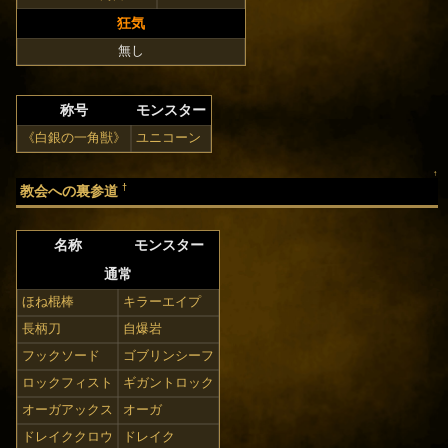
狂気
無し
称号
モンスター
《白銀の一角獣》
ユニコーン
↑
†
教会への裏参道
名称
モンスター
通常
ほね棍棒
キラーエイプ
長柄刀
自爆岩
フックソード
ゴブリンシーフ
ロックフィスト
ギガントロック
オーガアックス
オーガ
ドレイククロウ
ドレイク