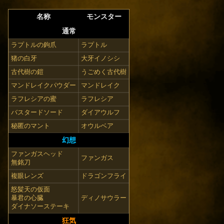
名称
モンスター
通常
ラプトルの鉤爪
ラプトル
猪の白牙
大牙イノシシ
古代樹の鎧
うごめく古代樹
マンドレイクパウダー
マンドレイク
ラフレシアの蜜
ラフレシア
バスタードソード
ダイアウルフ
秘匿のマント
オウルベア
幻想
ファンガスヘッド
ファンガス
無銘刀
複眼レンズ
ドラゴンフライ
怒髪天の仮面
暴君の心臓
ディノサウラー
ダイナソーステーキ
狂気