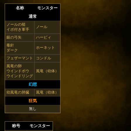
名称
モンスター
通常
ノールの槌
ノール
イボ付き軍手
銀の弓矢
ハーピィ
毒針
ホーネット
ダーク
フェザーマント
コンドル
風竜の卵
ウインドボウ
風竜（幼体）
ウインドリング
幻想
幼風竜の肺臓
風竜（幼体）
狂気
無し
称号
モンスター