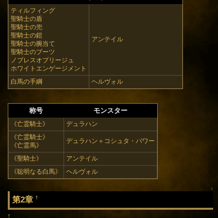
ティルフィング
聖騎士の盾
聖騎士の兜
聖騎士の鎧
アンテイル
聖騎士の腕当て
聖騎士のブーツ
ノブレスオブリージュ
ホワイトエンゲージメント
白馬の手綱
ヘルヴォル
称号
モンスター
《亡霊騎士》
デュラハン
《亡霊騎士》
デュラハン＋コシュタ・バワー
《亡霊馬》
《聖騎士》
アンテイル
《聡明なる白馬》
ヘルヴォル
↑
第2章
†
†