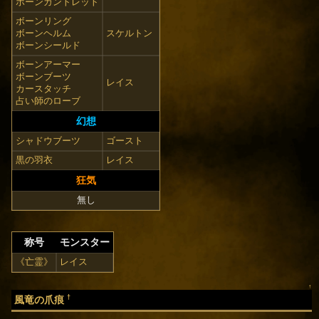
ボーンガントレット
ボーンリング
ボーンヘルム
スケルトン
ボーンシールド
ボーンアーマー
ボーンブーツ
レイス
カースタッチ
占い師のローブ
幻想
シャドウブーツ
ゴースト
黒の羽衣
レイス
狂気
無し
称号
モンスター
《亡霊》
レイス
↑
†
風竜の爪痕