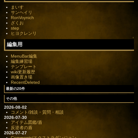
まいす
サンヘイリ
RonVoynich
ざくお
step
ヒヨクレンリ
↑
編集用
MenuBar編集
編集練習場
テンプレート
wiki更新履歴
画像置き場
RecentDeleted
最新の20件
その他
2026-08-02
コメント/雑談・質問・相談
2026-07-30
アイテム図鑑/盾
反逆者の盾
2026-07-27
Comments/エクストラダンジョン