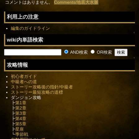
コメントはありません。
Comments/地底大水脈
利用上の注意
編集のガイドライン
↑
wiki内単語検索
AND検索
OR検索
↑
攻略情報
初心者ガイド
中級者への道
ストーリー攻略後の指針/中級者
ストーリー最短攻略の道標
ダンジョン攻略
┣
第1章
┣
第2章
┣
第3章
┣
第4章
┣
第5章
┣
星座
┗
季節戦