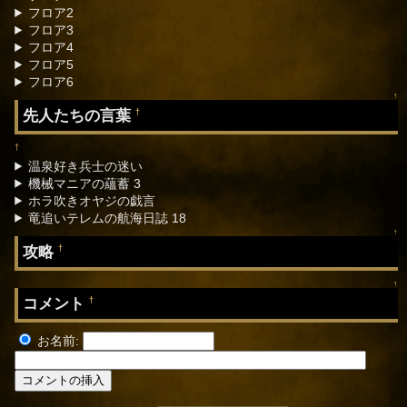
フロア2
フロア3
フロア4
フロア5
フロア6
↑
先人たちの言葉
†
†
温泉好き兵士の迷い
機械マニアの蘊蓄 3
ホラ吹きオヤジの戯言
竜追いテレムの航海日誌 18
↑
攻略
†
↑
コメント
†
お名前: