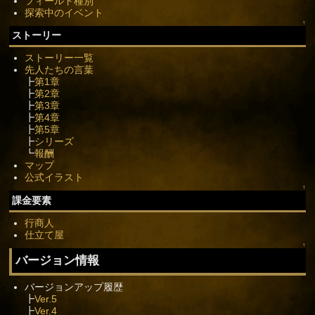
フィールド種別
探索中のイベント
↑
ストーリー
ストーリー一覧
先人たちの言葉
┣
第1章
┣
第2章
┣
第3章
┣
第4章
┣
第5章
┣
シリーズ
┗
報酬
マップ
公式イラスト
↑
課金要素
行商人
仕立て屋
↑
バージョン情報
バージョンアップ履歴
┣
Ver.5
┣
Ver.4