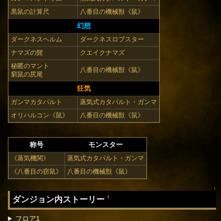
黒鼠の計算尺
八番目の機械獣《鼠》
幻想
ダークネスヘルム
ダークネスロブスター
ナマズの髭
クエイクナマズ
秘匿のマント
八番目の機械獣《鼠》
窮鼠の尻尾
狂気
ガンマカタパルト
蒸気式カタパルト・ガンマ
オリハルコン《鼠》
八番目の機械獣《鼠》
称号
モンスター
《蒸気機関》
蒸気式カタパルト・ガンマ
《八番目の窃鼠》
八番目の機械獣《鼠》
↑
ダンジョン内ストーリー
†
フロア1