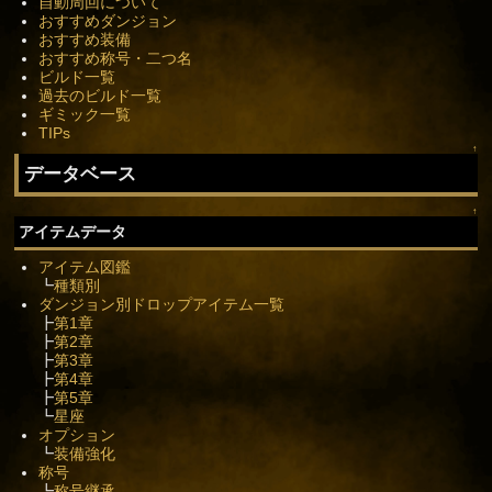
自動周回について
おすすめダンジョン
おすすめ装備
おすすめ称号・二つ名
ビルド一覧
過去のビルド一覧
ギミック一覧
TIPs
↑
データベース
↑
アイテムデータ
アイテム図鑑
┗
種類別
ダンジョン別ドロップアイテム一覧
┣
第1章
┣
第2章
┣
第3章
┣
第4章
┣
第5章
┗
星座
オプション
┗
装備強化
称号
┗
称号継承