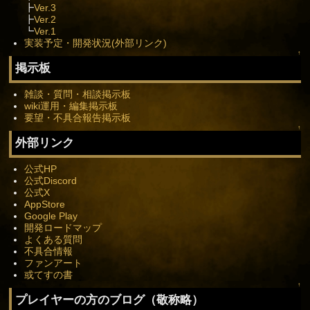
┣
Ver.3
┣
Ver.2
┗
Ver.1
実装予定・開発状況(外部リンク)
↑
掲示板
雑談・質問・相談掲示板
wiki運用・編集掲示板
要望・不具合報告掲示板
↑
外部リンク
公式HP
公式Discord
公式X
AppStore
Google Play
開発ロードマップ
よくある質問
不具合情報
ファンアート
或てすの書
↑
プレイヤーの方のブログ（敬称略）