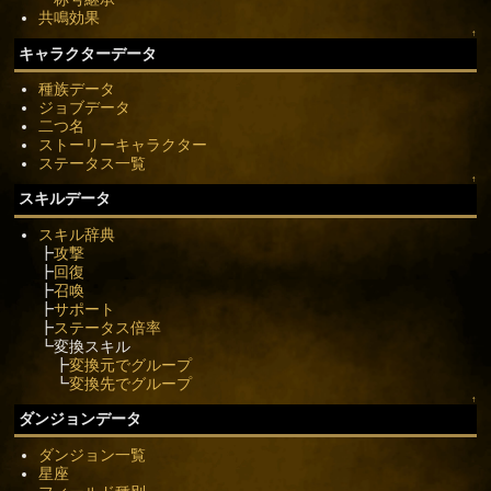
共鳴効果
↑
キャラクターデータ
種族データ
ジョブデータ
二つ名
ストーリーキャラクター
ステータス一覧
↑
スキルデータ
スキル辞典
┣
攻撃
┣
回復
┣
召喚
┣
サポート
┣
ステータス倍率
┗変換スキル
┣
変換元でグループ
┗
変換先でグループ
↑
ダンジョンデータ
ダンジョン一覧
星座