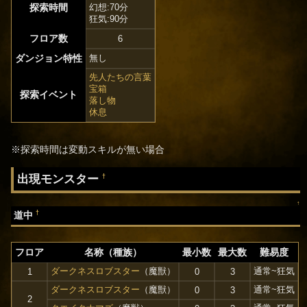
探索時間
幻想:70分
狂気:90分
フロア数
6
ダンジョン特性
無し
先人たちの言葉
宝箱
探索イベント
落し物
休息
※探索時間は変動スキルが無い場合
出現モンスター
†
↑
†
道中
フロア
名称（種族）
最小数
最大数
難易度
ダークネスロブスター
（魔獣）
通常~狂気
1
0
3
ダークネスロブスター
（魔獣）
通常~狂気
0
3
2