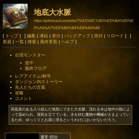
地底大水脈
https://artesnaut.com/wiki/?%E5%9C%B0%E5%BA%95%E
5%A4%A7%E6%B0%B4%E8%84%88
[
トップ
] [
編集
|
凍結
|
差分
|
バックアップ
|
添付
|
リロード
] [
新規
|
一覧
|
検索
|
最終更新
|
ヘルプ
]
出現モンスター
道中
最終フロア
レアアイテム/称号
ダンジョン内ストーリー
先人たちの言葉
攻略
コメント
高低差のある入り組んだ地形にできた大水脈。流れる水は地中の熱によ
って温められ、湯気を立てている。水を好む魔物や機械がさまよってい
るため、ゆっくりとお湯に浸るというわけにはいかないだろう。
通常:60分