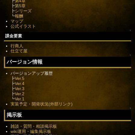
┣
第4章
┣
第5章
┣
シリーズ
┗
報酬
マップ
公式イラスト
↑
課金要素
行商人
仕立て屋
↑
バージョン情報
バージョンアップ履歴
┣
Ver.5
┣
Ver.4
┣
Ver.3
┣
Ver.2
┗
Ver.1
実装予定・開発状況(外部リンク)
↑
掲示板
雑談・質問・相談掲示板
wiki運用・編集掲示板