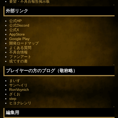
要望・不具合報告掲示板
↑
外部リンク
公式HP
公式Discord
公式X
AppStore
Google Play
開発ロードマップ
よくある質問
不具合情報
ファンアート
或てすの書
↑
プレイヤーの方のブログ（敬称略）
まいす
サンヘイリ
RonVoynich
ざくお
step
ヒヨクレンリ
↑
編集用