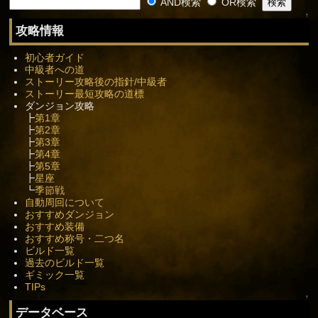
AND検索
OR検索
↑
攻略情報
初心者ガイド
中級者への道
ストーリー攻略後の指針/中級者
ストーリー最短攻略の道標
ダンジョン攻略
┣
第1章
┣
第2章
┣
第3章
┣
第4章
┣
第5章
┣
星座
┗
季節戦
自動周回について
おすすめダンジョン
おすすめ装備
おすすめ称号・二つ名
ビルド一覧
過去のビルド一覧
ギミック一覧
TIPs
↑
データベース