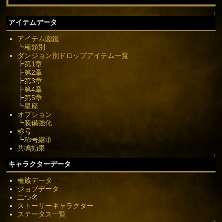
↑
アイテムデータ
アイテム図鑑
┗
種類別
ダンジョン別ドロップアイテム一覧
┣
第1章
┣
第2章
┣
第3章
┣
第4章
┣
第5章
┗
星座
オプション
┗
装備強化
称号
┗
称号継承
共鳴効果
↑
キャラクターデータ
種族データ
ジョブデータ
二つ名
ストーリーキャラクター
ステータス一覧
↑