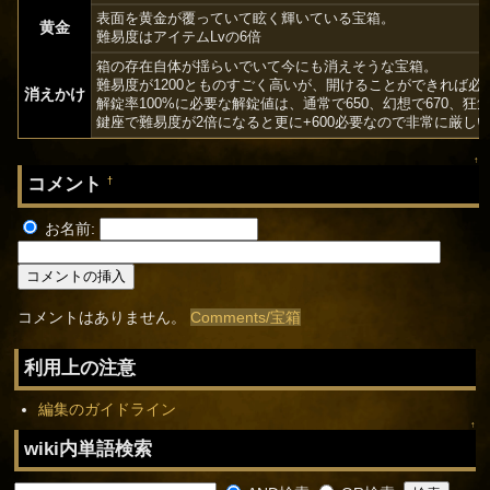
表面を黄金が覆っていて眩く輝いている宝箱。
黄金
難易度はアイテムLvの6倍
箱の存在自体が揺らいでいて今にも消えそうな宝箱。
難易度が1200とものすごく高いが、開けることができれば
消えかけ
解錠率100%に必要な解錠値は、通常で650、幻想で670、狂気
鍵座で難易度が2倍になると更に+600必要なので非常に厳し
↑
コメント
†
お名前:
コメントはありません。
Comments/宝箱
利用上の注意
編集のガイドライン
↑
wiki内単語検索