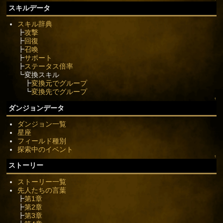
スキルデータ
スキル辞典
┣
攻撃
┣
回復
┣
召喚
┣
サポート
┣
ステータス倍率
┗変換スキル
┣
変換元でグループ
┗
変換先でグループ
↑
ダンジョンデータ
ダンジョン一覧
星座
フィールド種別
探索中のイベント
↑
ストーリー
ストーリー一覧
先人たちの言葉
┣
第1章
┣
第2章
┣
第3章