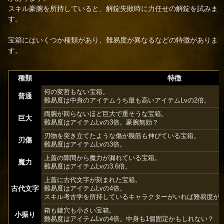
スキル豪腕を所持していると、解錠失敗時に力任せの解錠を試みま
す。
宝箱にはいくつか種類があり、難易度が異なるなどの特徴がありま
す。
種類
特徴
何の変哲もない宝箱。
普通
難易度は中身のアイテムうち最も高いアイテムLvの2倍。
両腕が回らないほど巨大で重そうな宝箱。
巨大
難易度はアイテムLvの3倍。豪腕無効？
刃物を突き立てたような傷が幾筋も伸びている宝箱。
刃傷
難易度はアイテムLvの3倍。
上蓋の隙間から魔力が漏れている宝箱。
魔力
難易度はアイテムLvの3.6倍。
上蓋に古代文字が刻まれた宝箱。
古代文字
難易度はアイテムLvの4倍。
スキル考古学を所持しているキャラクターがいれば難易度が
箱も鍵穴も小さい宝箱。
小振り
難易度はアイテムLvの4倍。中身も1個固定かもしれない？