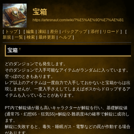
宝箱
https://artesnaut.com/wiki/?%E5%AE%9D%E7%AE%B1
[
トップ
] [
編集
|
凍結
|
差分
|
バックアップ
|
添付
|
リロード
] [
新規
|
一覧
|
検索
|
最終更新
|
ヘルプ
]
宝箱
†
どのダンジョンでも発生します。
そのダンジョンで入手可能なアイテムがランダムに入っています。
空っぽのときもあります。
レア以上のアイテムは一度自力で入手しておかないと宝箱からは出
現しませんが、一度入手さえしてしまえばボスからドロップするア
イテムも入っていることがあります。
PT内で解錠値が最も高いキャラクターが解錠を行い、基礎解錠値
(通常75・幻想65・狂気55)+解錠/2-難易度/4の確率で解錠に成功し
ます。
解錠に失敗すると、毒矢・睡眠ガス・電撃などの罠が作動する場合
があります。