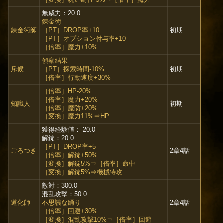
無威力：20.0
錬金術
錬金術師
［PT］DROP率+10
初期
［PT］オプション付与率+10
［倍率］魔力+10%
偵察結果
斥候
［PT］探索時間-10%
初期
［倍率］行動速度+30%
［倍率］HP-20%
［倍率］魔力+20%
知識人
初期
［倍率］魔防+20%
［変換］魔力11%⇒HP
獲得経験値：-20.0
解錠：20.0
［PT］DROP率+5
ごろつき
2章4話
［倍率］解錠+50%
［変換］解錠5%⇒［倍率］命中
［変換］解錠5%⇒機械特攻
敵対：300.0
混乱攻撃：50.0
道化師
不思議な踊り
2章4話
［倍率］回避+30%
［変換］混乱攻撃10%⇒［倍率］回避