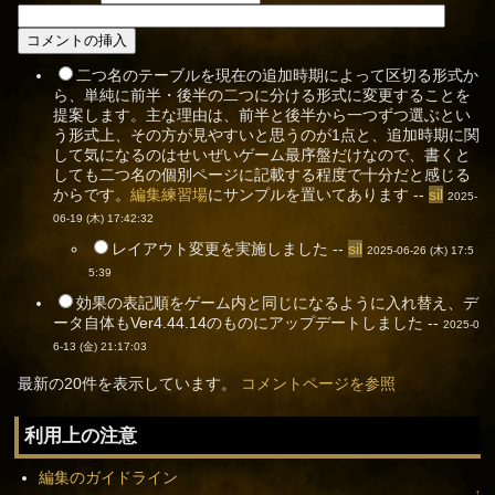
二つ名のテーブルを現在の追加時期によって区切る形式か
ら、単純に前半・後半の二つに分ける形式に変更することを
提案します。主な理由は、前半と後半から一つずつ選ぶとい
う形式上、その方が見やすいと思うのが1点と、追加時期に関
して気になるのはせいぜいゲーム最序盤だけなので、書くと
しても二つ名の個別ページに記載する程度で十分だと感じる
からです。
編集練習場
にサンプルを置いてあります --
sil
2025-
06-19 (木) 17:42:32
レイアウト変更を実施しました --
sil
2025-06-26 (木) 17:5
5:39
効果の表記順をゲーム内と同じになるように入れ替え、デ
ータ自体もVer4.44.14のものにアップデートしました --
2025-0
6-13 (金) 21:17:03
最新の20件を表示しています。
コメントページを参照
利用上の注意
編集のガイドライン
↑