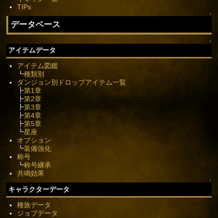
TIPs
↑
データベース
↑
アイテムデータ
アイテム図鑑
┗
種類別
ダンジョン別ドロップアイテム一覧
┣
第1章
┣
第2章
┣
第3章
┣
第4章
┣
第5章
┗
星座
オプション
┗
装備強化
称号
┗
称号継承
共鳴効果
↑
キャラクターデータ
種族データ
ジョブデータ