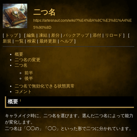
二つ名
https://artesnaut.com/wiki/?%E4%BA%8C%E3%81%A4%E
5%90%8D
[
トップ
] [
編集
|
凍結
|
差分
|
バックアップ
|
添付
|
リロード
] [
新規
|
一覧
|
検索
|
最終更新
|
ヘルプ
]
概要
二つ名の変更
二つ名
前半
後半
二つ名で無効化できる状態異常
コメント
概要
†
キャラメイク時に、二つ名を選びます。選んだ二つ名によって能力
が変化します。
二つ名は「◯◯の」「◯◯」といった形で二つに分かれています。