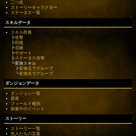
二つ名
ストーリーキャラクター
ステータス一覧
↑
スキルデータ
スキル辞典
┣
攻撃
┣
回復
┣
召喚
┣
サポート
┣
ステータス倍率
┗変換スキル
┣
変換元でグループ
┗
変換先でグループ
↑
ダンジョンデータ
ダンジョン一覧
星座
フィールド種別
探索中のイベント
↑
ストーリー
ストーリー一覧
先人たちの言葉