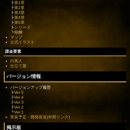
┣
第1章
┣
第2章
┣
第3章
┣
第4章
┣
第5章
┣
シリーズ
┗
報酬
マップ
公式イラスト
↑
課金要素
行商人
仕立て屋
↑
バージョン情報
バージョンアップ履歴
┣
Ver.5
┣
Ver.4
┣
Ver.3
┣
Ver.2
┗
Ver.1
実装予定・開発状況(外部リンク)
↑
掲示板