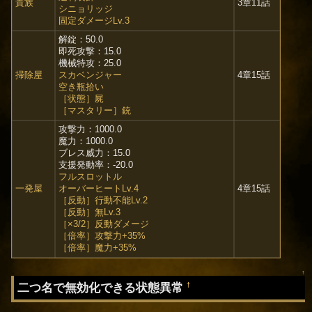
貴族
3章11話
シニョリッジ
固定ダメージLv.3
解錠：50.0
即死攻撃：15.0
機械特攻：25.0
掃除屋
スカベンジャー
4章15話
空き瓶拾い
［状態］屍
［マスタリー］銃
攻撃力：1000.0
魔力：1000.0
ブレス威力：15.0
支援発動率：-20.0
フルスロットル
一発屋
オーバーヒートLv.4
4章15話
［反動］行動不能Lv.2
［反動］無Lv.3
［×3/2］反動ダメージ
［倍率］攻撃力+35%
［倍率］魔力+35%
↑
二つ名で無効化できる状態異常
†