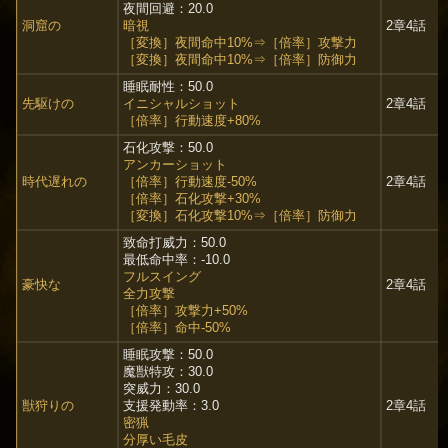
夜間回避：20.0
洞窟の
暗視
2章4話
［変換］夜間命中10%⇒［倍率］攻撃力
［変換］夜間命中10%⇒［倍率］防御力
睡眠耐性：50.0
先駆けの
イニシャルショット
2章4話
［倍率］行動速度+80%
石化攻撃：50.0
アンカーショット
時代遅れの
［倍率］行動速度-50%
2章4話
［倍率］石化攻撃+30%
［変換］石化攻撃10%⇒［倍率］防御力
致命打威力：50.0
最低命中率：-10.0
フルスイング
豪快な
2章4話
全力攻撃
［倍率］攻撃力+50%
［倍率］命中-50%
睡眠攻撃：50.0
魔獣特攻：30.0
突威力：30.0
獣狩りの
支援発動率：3.0
2章4話
密猟
分厚い毛皮