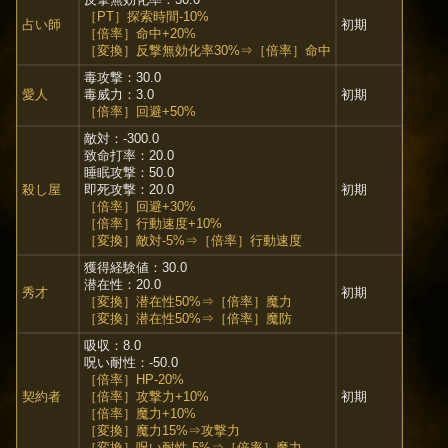
［PT］探索時間-10%
占い師
初期
［倍率］命中+20%
［変換］反撃無効化率30%⇒［倍率］命中
毒攻撃：30.0
愛人
毒威力：3.0
初期
［倍率］回避+50%
敵対：-300.0
致命打率：20.0
睡眠攻撃：50.0
殺し屋
即死攻撃：20.0
初期
［倍率］回避+30%
［倍率］行動速度+10%
［変換］敵対-5%⇒［倍率］行動速度
獲得経験値：30.0
潜在性：20.0
秀才
初期
［変換］潜在性50%⇒［倍率］魔力
［変換］潜在性50%⇒［倍率］魔防
吸収：8.0
呪い耐性：-50.0
［倍率］HP-20%
契約者
［倍率］攻撃力+10%
初期
［倍率］魔力+10%
［変換］魔力15%⇒攻撃力
［変換］呪い耐性-5%⇒［倍率］魔力