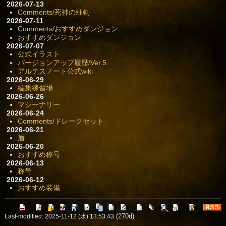
2026-07-13
Comments/死神の細剣
2026-07-11
Comments/おすすめダンジョン
おすすめダンジョン
2026-07-07
公式イラスト
バージョンアップ履歴/Ver.5
アルテスノート公式wiki
2026-06-29
編集練習場
2026-06-26
マシーナリー
2026-06-24
Comments/ドレークセット
2026-06-21
盾
2026-06-20
おすすめ称号
2026-06-13
称号
2026-06-12
おすすめ装備
(270d)
Last-modified: 2025-11-12 (水) 13:53:43