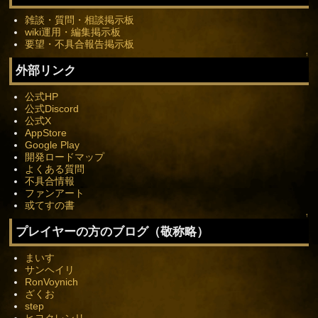
雑談・質問・相談掲示板
wiki運用・編集掲示板
要望・不具合報告掲示板
↑
外部リンク
公式HP
公式Discord
公式X
AppStore
Google Play
開発ロードマップ
よくある質問
不具合情報
ファンアート
或てすの書
↑
プレイヤーの方のブログ（敬称略）
まいす
サンヘイリ
RonVoynich
ざくお
step