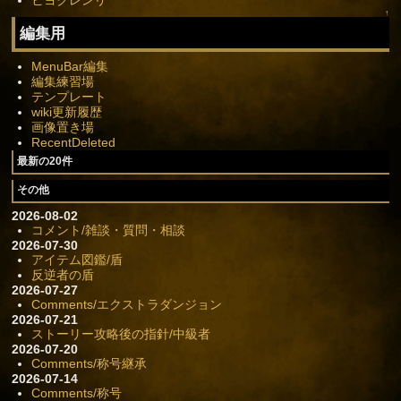
ヒヨクレンリ
↑
編集用
MenuBar編集
編集練習場
テンプレート
wiki更新履歴
画像置き場
RecentDeleted
最新の20件
その他
2026-08-02
コメント/雑談・質問・相談
2026-07-30
アイテム図鑑/盾
反逆者の盾
2026-07-27
Comments/エクストラダンジョン
2026-07-21
ストーリー攻略後の指針/中級者
2026-07-20
Comments/称号継承
2026-07-14
Comments/称号