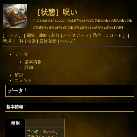
［状態］呪い
https://artesnaut.com/wiki/?%EF%BC%BB%E7%8A%B6%E
6%85%8B%EF%BC%BD%E5%91%AA%E3%81%84
[
トップ
] [
編集
|
凍結
|
差分
|
バックアップ
|
添付
|
リロード
] [
新規
|
一覧
|
検索
|
最終更新
|
ヘルプ
]
データ
基本情報
詳細
解説
コメント
データ
†
↑
†
基本情報
種別
二つ名：
呪われし
墓暴きのシャベル