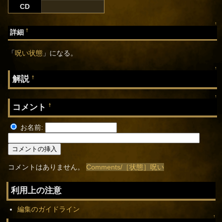
CD
↑
†
詳細
「
呪い状態
」になる。
↑
解説
†
↑
コメント
†
お名前:
コメントはありません。
Comments/［状態］呪い
利用上の注意
編集のガイドライン
↑