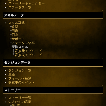
ストーリーキャラクター
ステータス一覧
↑
スキルデータ
スキル辞典
┣
攻撃
┣
回復
┣
召喚
┣
サポート
┣
ステータス倍率
┗変換スキル
┣
変換元でグループ
┗
変換先でグループ
↑
ダンジョンデータ
ダンジョン一覧
星座
フィールド種別
探索中のイベント
↑
ストーリー
ストーリー一覧
先人たちの言葉
┣
第1章