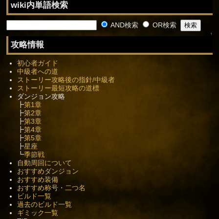
wiki内単語検索
AND検索
OR検索
↑
攻略情報
初心者ガイド
中級者への道
ストーリー攻略後の指針/中級者
ストーリー最短攻略の道標
ダンジョン攻略
┣
第1章
┣
第2章
┣
第3章
┣
第4章
┣
第5章
┣
星座
┗
季節戦
自動周回について
おすすめダンジョン
おすすめ装備
おすすめ称号・二つ名
ビルド一覧
過去のビルド一覧
ギミック一覧