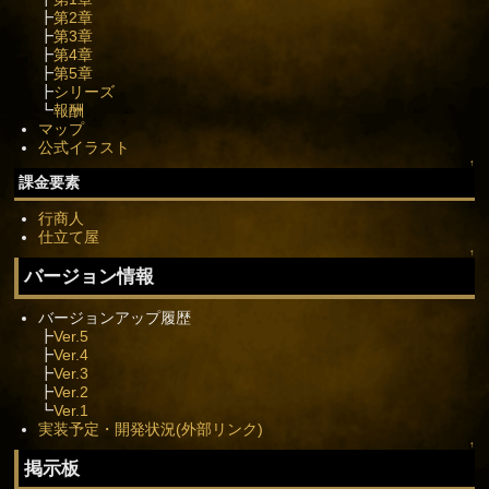
┣
第2章
┣
第3章
┣
第4章
┣
第5章
┣
シリーズ
┗
報酬
マップ
公式イラスト
↑
課金要素
行商人
仕立て屋
↑
バージョン情報
バージョンアップ履歴
┣
Ver.5
┣
Ver.4
┣
Ver.3
┣
Ver.2
┗
Ver.1
実装予定・開発状況(外部リンク)
↑
掲示板