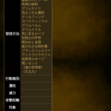
死神の細剣
グリムサイス
気まぐれな魔剣
ティルフィング
カースドシックル
グリムヘルム
グリムメイル
習得方法
死に至るローブ
狂戦士の甲冑
呪われし金貨
赦されざる契約書
ブラッドジュエリー
アンドヴァラナウト
凶星帝のオーブ
呪いセット
《魂の管理者》
《九九九》
行動種別
属性
威力
攻撃距離
対象