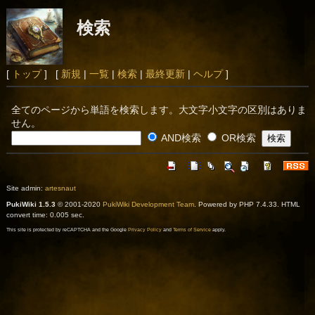
検索
[
トップ
] [
新規
|
一覧
|
検索
|
最終更新
|
ヘルプ
]
全てのページから単語を検索します。大文字小文字の区別はありま
せん。
AND検索
OR検索
Site admin:
artesnaut
PukiWiki 1.5.3
© 2001-2020
PukiWiki Development Team
. Powered by PHP 7.4.33. HTML
convert time: 0.005 sec.
This site is protected by reCAPTCHA and the Google
Privacy Policy
and
Terms of Service
apply.