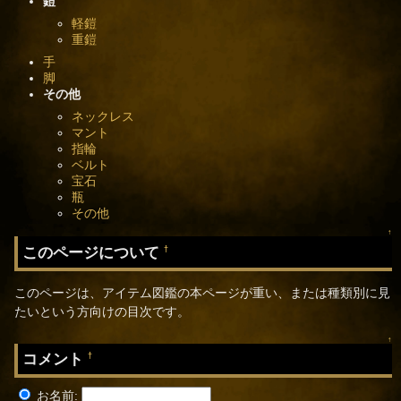
鎧
軽鎧
重鎧
手
脚
その他
ネックレス
マント
指輪
ベルト
宝石
瓶
その他
↑
このページについて
†
このページは、アイテム図鑑の本ページが重い、または種類別に見
たいという方向けの目次です。
↑
コメント
†
お名前: