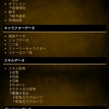
オプション
┗
装備強化
称号
┗
称号継承
共鳴効果
↑
キャラクターデータ
種族データ
ジョブデータ
二つ名
ストーリーキャラクター
ステータス一覧
↑
スキルデータ
スキル辞典
┣
攻撃
┣
回復
┣
召喚
┣
サポート
┣
ステータス倍率
┗変換スキル
┣
変換元でグループ
┗
変換先でグループ
↑