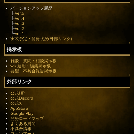
バージョンアップ履歴
┣
Ver.5
┣
Ver.4
┣
Ver.3
┣
Ver.2
┗
Ver.1
実装予定・開発状況(外部リンク)
↑
掲示板
雑談・質問・相談掲示板
wiki運用・編集掲示板
要望・不具合報告掲示板
↑
外部リンク
公式HP
公式Discord
公式X
AppStore
Google Play
開発ロードマップ
よくある質問
不具合情報
ファンアート