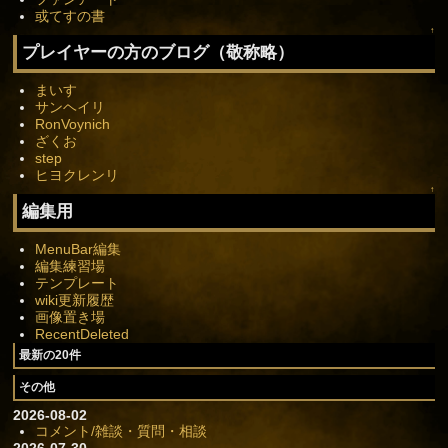
或てすの書
↑
プレイヤーの方のブログ（敬称略）
まいす
サンヘイリ
RonVoynich
ざくお
step
ヒヨクレンリ
↑
編集用
MenuBar編集
編集練習場
テンプレート
wiki更新履歴
画像置き場
RecentDeleted
最新の20件
その他
2026-08-02
コメント/雑談・質問・相談