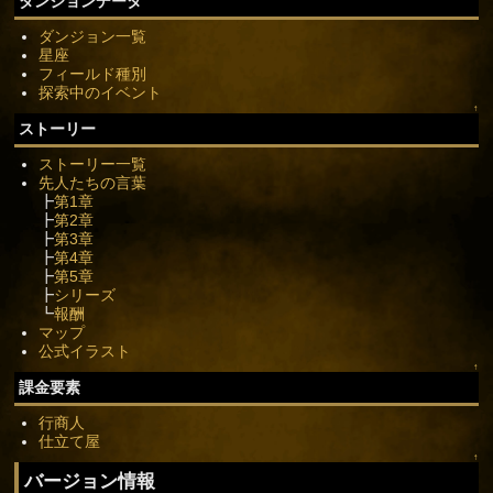
ダンジョンデータ
ダンジョン一覧
星座
フィールド種別
探索中のイベント
↑
ストーリー
ストーリー一覧
先人たちの言葉
┣
第1章
┣
第2章
┣
第3章
┣
第4章
┣
第5章
┣
シリーズ
┗
報酬
マップ
公式イラスト
↑
課金要素
行商人
仕立て屋
↑
バージョン情報