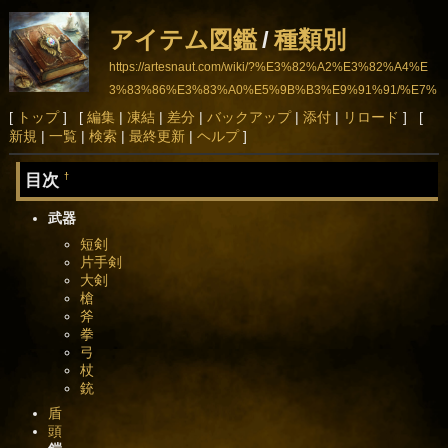
アイテム図鑑
/
種類別
https://artesnaut.com/wiki/?%E3%82%A2%E3%82%A4%E
3%83%86%E3%83%A0%E5%9B%B3%E9%91%91/%E7%
A8%AE%E9%A1%9E%E5%88%A5
[
トップ
] [
編集
|
凍結
|
差分
|
バックアップ
|
添付
|
リロード
] [
新規
|
一覧
|
検索
|
最終更新
|
ヘルプ
]
目次
†
武器
短剣
片手剣
大剣
槍
斧
拳
弓
杖
銃
盾
頭