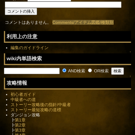
コメントはありません。
Comments/アイテム図鑑/種類別
利用上の注意
編集のガイドライン
↑
wiki内単語検索
AND検索
OR検索
↑
攻略情報
初心者ガイド
中級者への道
ストーリー攻略後の指針/中級者
ストーリー最短攻略の道標
ダンジョン攻略
┣
第1章
┣
第2章
┣
第3章