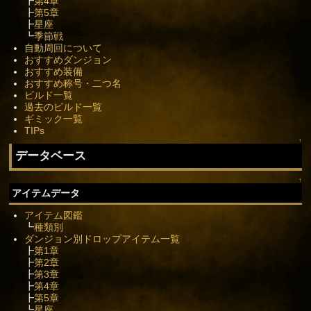
┣
第4章
┣
第5章
┣
星座
┗
季節戦
自動周回について
おすすめダンジョン
おすすめ装備
おすすめ称号・二つ名
ビルド一覧
過去のビルド一覧
ギミック一覧
TIPs
↑
データベース
↑
アイテムデータ
アイテム図鑑
┗
種類別
ダンジョン別ドロップアイテム一覧
┣
第1章
┣
第2章
┣
第3章
┣
第4章
┣
第5章
┗
星座