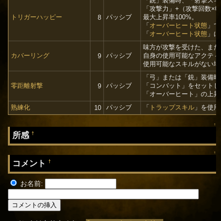
「銃」装備時、「射撃スキ
「攻撃力」+（攻撃回数×0
トリガーハッピー
パッシブ
最大上昇率100%。
8
「
オーバーヒート状態
」で
「
オーバーヒート状態
」に
味方が攻撃を受けた、また
カバーリング
パッシブ
自身の使用可能なアクティ
9
使用可能なスキルがない場
「弓」または「銃」装備時
零距離射撃
パッシブ
「コンバット」をセットし
9
「オーバーヒート」の上昇値
熟練化
パッシブ
「
トラップスキル
」を使用
10
↑
所感
†
↑
コメント
†
お名前: