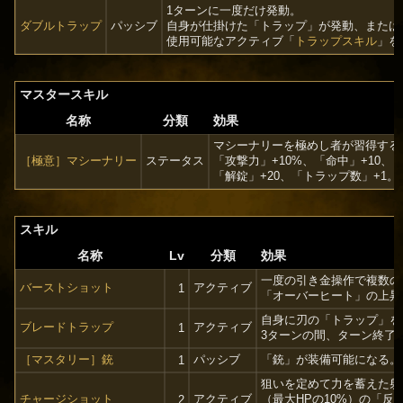
1ターンに一度だけ発動。
ダブルトラップ
パッシブ
自身が仕掛けた「トラップ」が発動、または
使用可能なアクティブ「
トラップスキル
」を
マスタースキル
名称
分類
効果
マシーナリーを極めし者が習得する
［極意］マシーナリー
ステータス
「攻撃力」+10%、「命中」+10、
「解錠」+20、「トラップ数」+1。
スキル
名称
Lv
分類
効果
一度の引き金操作で複数の
バーストショット
アクティブ
1
「オーバーヒート」の上昇値
自身に刃の「トラップ」を
ブレードトラップ
アクティブ
1
3ターンの間、ターン終了
［マスタリー］銃
パッシブ
「銃」が装備可能になる。
1
狙いを定めて力を蓄えた射
チャージショット
アクティブ
（最大HPの10%）の「反
2