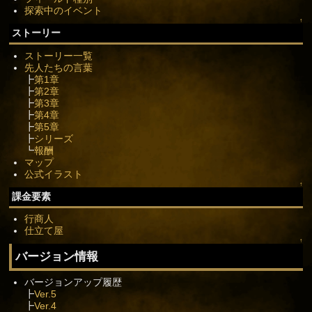
探索中のイベント
↑
ストーリー
ストーリー一覧
先人たちの言葉
┣
第1章
┣
第2章
┣
第3章
┣
第4章
┣
第5章
┣
シリーズ
┗
報酬
マップ
公式イラスト
↑
課金要素
行商人
仕立て屋
↑
バージョン情報
バージョンアップ履歴
┣
Ver.5
┣
Ver.4