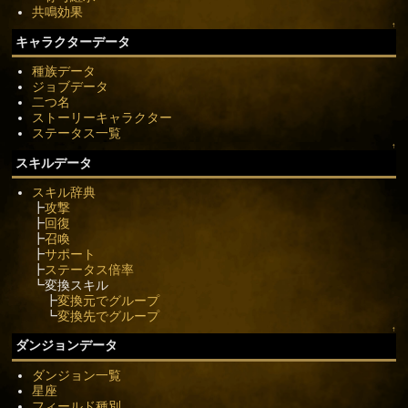
共鳴効果
↑
キャラクターデータ
種族データ
ジョブデータ
二つ名
ストーリーキャラクター
ステータス一覧
↑
スキルデータ
スキル辞典
┣
攻撃
┣
回復
┣
召喚
┣
サポート
┣
ステータス倍率
┗変換スキル
┣
変換元でグループ
┗
変換先でグループ
↑
ダンジョンデータ
ダンジョン一覧
星座
フィールド種別