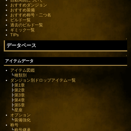
おすすめダンジョン
おすすめ装備
おすすめ称号・二つ名
ビルド一覧
過去のビルド一覧
ギミック一覧
TIPs
↑
データベース
↑
アイテムデータ
アイテム図鑑
┗
種類別
ダンジョン別ドロップアイテム一覧
┣
第1章
┣
第2章
┣
第3章
┣
第4章
┣
第5章
┗
星座
オプション
┗
装備強化
称号
┗
称号継承