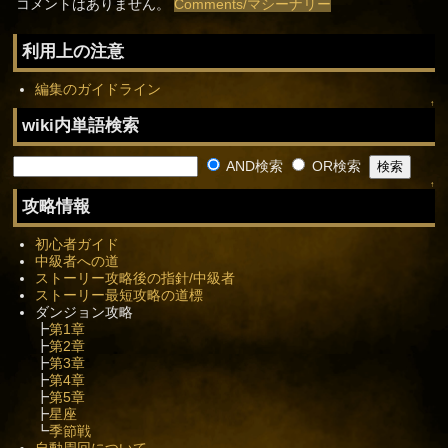
コメントはありません。
Comments/マシーナリー
利用上の注意
編集のガイドライン
↑
wiki内単語検索
AND検索
OR検索
↑
攻略情報
初心者ガイド
中級者への道
ストーリー攻略後の指針/中級者
ストーリー最短攻略の道標
ダンジョン攻略
┣
第1章
┣
第2章
┣
第3章
┣
第4章
┣
第5章
┣
星座
┗
季節戦
自動周回について