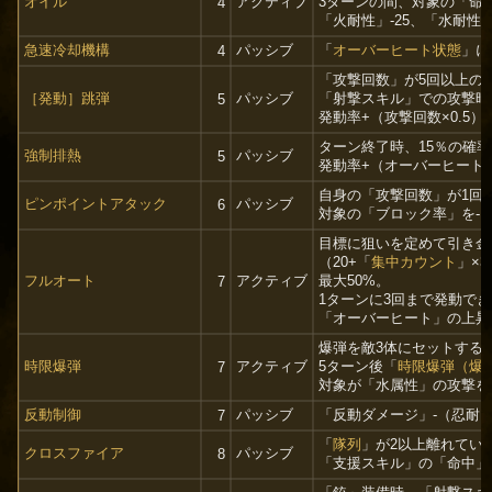
オイル
アクティブ
3ターンの間、対象の「命中
4
「火耐性」-25、「水耐性」
急速冷却機構
パッシブ
「
オーバーヒート状態
」に
4
「攻撃回数」が5回以上の
［発動］跳弾
パッシブ
「射撃スキル」での攻撃時
5
発動率+（攻撃回数×0.5）
ターン終了時、15％の確率
強制排熱
パッシブ
5
発動率+（オーバーヒート×
自身の「攻撃回数」が1回
ピンポイントアタック
パッシブ
6
対象の「ブロック率」を-（
目標に狙いを定めて引き金
（20+「
集中カウント
」×
フルオート
アクティブ
最大50%。
7
1ターンに3回まで発動で
「オーバーヒート」の上昇値
爆弾を敵3体にセットする
時限爆弾
アクティブ
5ターン後「
時限爆弾（爆
7
対象が「水属性」の攻撃を
反動制御
パッシブ
「反動ダメージ」-（忍耐カ
7
「
隊列
」が2以上離れてい
クロスファイア
パッシブ
8
「支援スキル」の「命中」+