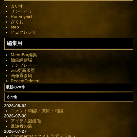
まいす
サンヘイリ
RonVoynich
ざくお
step
ヒヨクレンリ
↑
編集用
MenuBar編集
編集練習場
テンプレート
wiki更新履歴
画像置き場
RecentDeleted
最新の20件
その他
2026-08-02
コメント/雑談・質問・相談
2026-07-30
アイテム図鑑/盾
反逆者の盾
2026-07-27
Comments/エクストラダンジョン