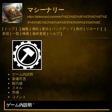
マシーナリー
https://artesnaut.com/wiki/?%E3%83%9E%E3%82%B7%E
3%83%BC%E3%83%8A%E3%83%AA%E3%83%BC
[
トップ
] [
編集
|
凍結
|
差分
|
バックアップ
|
添付
|
リロード
] [
新規
|
一覧
|
検索
|
最終更新
|
ヘルプ
]
ゲーム内説明
装備可否
能力値
スキル
所感
コメント
ゲーム内説明
†