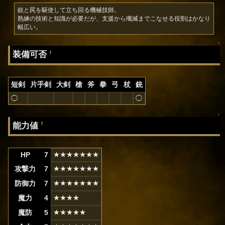
銃と罠を駆使して立ち回る機械技師。

熟練の技術と知識が必要だが、支援から殲滅までこなせる役割はかなり
幅広い。
↑
装備可否
†
短剣
片手剣
大剣
槍
斧
拳
弓
杖
銃
◯
◯
↑
能力値
†
HP
7
★★★★★★★
攻撃力
7
★★★★★★★
防御力
7
★★★★★★★
魔力
4
★★★★
魔防
5
★★★★★