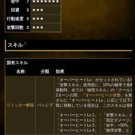
命中
7
★★★★★★★
回避
3
★★★
行動速度
3
★★★
攻撃回数
3
★★★
↑
スキル
†
固有スキル
名称
分類
効果
「オーバーヒートLv」がセットされている場
「攻撃スキル」使用前に、10%の確率で発動
発動時、全ての「物理スキル」の「クールダウ
2ターンの間、「
オーバーヒート状態
」を無
さらに「オーバーヒートLv」に応じて以下
リミッター解除
パッシブ
既に発動している場合は、このスキルは発動
「オーバーヒートLv.1」：「射撃スキル」
「オーバーヒートLv.2」：「固定ダメージ」+
「オーバーヒートLv.3」：「命中」+50%、
「オーバーヒートLv.4」：「物理攻撃」と「