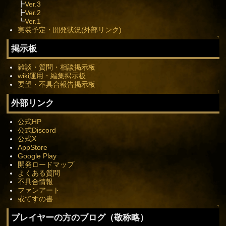
┣
Ver.3
┣
Ver.2
┗
Ver.1
実装予定・開発状況(外部リンク)
↑
掲示板
雑談・質問・相談掲示板
wiki運用・編集掲示板
要望・不具合報告掲示板
↑
外部リンク
公式HP
公式Discord
公式X
AppStore
Google Play
開発ロードマップ
よくある質問
不具合情報
ファンアート
或てすの書
↑
プレイヤーの方のブログ（敬称略）