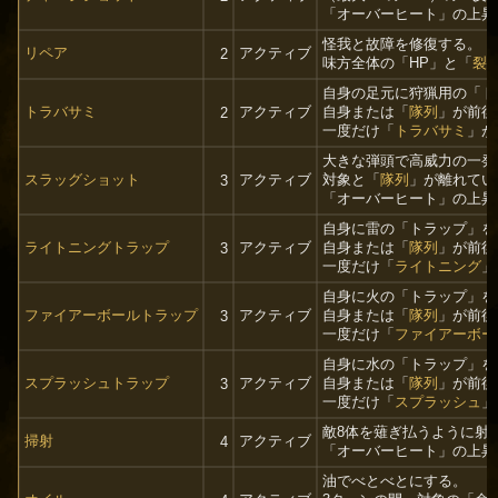
「オーバーヒート」の上昇値
怪我と故障を修復する。
リペア
アクティブ
2
味方全体の「HP」と「
裂
自身の足元に狩猟用の「ト
トラバサミ
アクティブ
自身または「
隊列
」が前後
2
一度だけ「
トラバサミ
」が
大きな弾頭で高威力の一発
スラッグショット
アクティブ
対象と「
隊列
」が離れてい
3
「オーバーヒート」の上昇値
自身に雷の「トラップ」を
ライトニングトラップ
アクティブ
自身または「
隊列
」が前後
3
一度だけ「
ライトニング
」
自身に火の「トラップ」を
ファイアーボールトラップ
アクティブ
自身または「
隊列
」が前後
3
一度だけ「
ファイアーボー
自身に水の「トラップ」を
スプラッシュトラップ
アクティブ
自身または「
隊列
」が前後
3
一度だけ「
スプラッシュ
」
敵8体を薙ぎ払うように射
掃射
アクティブ
4
「オーバーヒート」の上昇値
油でべとべとにする。