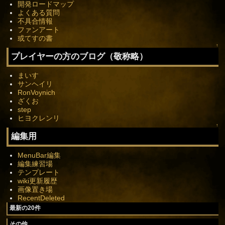
開発ロードマップ
よくある質問
不具合情報
ファンアート
或てすの書
↑
プレイヤーの方のブログ（敬称略）
まいす
サンヘイリ
RonVoynich
ざくお
step
ヒヨクレンリ
↑
編集用
MenuBar編集
編集練習場
テンプレート
wiki更新履歴
画像置き場
RecentDeleted
最新の20件
その他