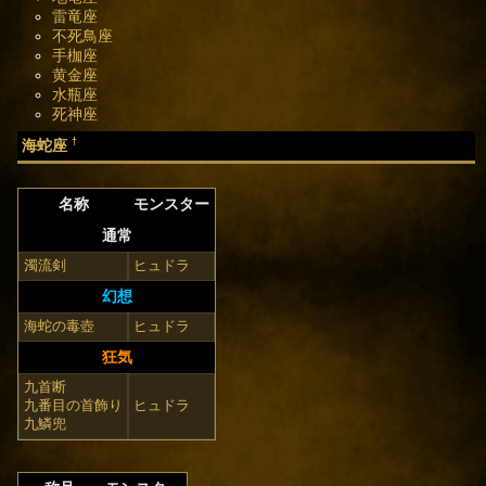
雷竜座
不死鳥座
手枷座
黄金座
水瓶座
死神座
†
海蛇座
名称
モンスター
通常
濁流剣
ヒュドラ
幻想
海蛇の毒壺
ヒュドラ
狂気
九首断
九番目の首飾り
ヒュドラ
九鱗兜