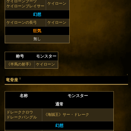
ケイローンブーツ
ケイローン
ケイローンブレイサー
幻想
ケイローンの長弓
ケイローン
狂気
無し
称号
モンスター
《半馬の射手》
ケイローン
↑
†
竜骨座
名称
モンスター
通常
ドレーククロウ
《海賊王》サー・ドレーク
ドレークバングル
幻想