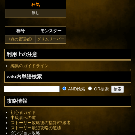
狂気
無し
称号
モンスター
《魂の管理者》
グリムリーパー
利用上の注意
編集のガイドライン
↑
wiki内単語検索
AND検索
OR検索
↑
攻略情報
初心者ガイド
中級者への道
ストーリー攻略後の指針/中級者
ストーリー最短攻略の道標
ダンジョン攻略