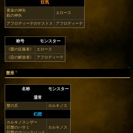
狂気
黄金の神矢
エロース
鉛の神矢
アフロディーテのケストス
アフロディーテ
称号
モンスター
《愛の征服者》
エロース
《恋の解放者》
アフロディーテ
↑
†
蟹座
名称
モンスター
通常
蟹の爪
カルキノス
幻想
カルキノスシザー
巨蟹のハサミ
カルキノス
巨蟹のマジックハンド