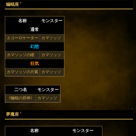
†
蝙蝠座
名称
モンスター
通常
エコーロケーター
カマソッソ
幻想
カマソッソの瞳
カマソッソ
狂気
カマソッソの片翼
カマソッソ
二つ名
モンスター
《蝙蝠の邪神》
カマソッソ
↑
†
夢魔座
名称
モンスター