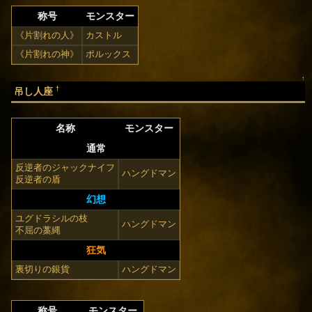
称号
モンスター
《片割れの人》
カストル
《片割れの神》
ポルックス
↑
†
吊し人座
名称
モンスター
通常
反逆者のジャックナイフ
ハングドマン
反逆者の盾
幻想
ユグドラシルの枝
ハングドマン
不屈の藁縄
狂気
裏切りの銀貨
ハングドマン
称号
モンスター