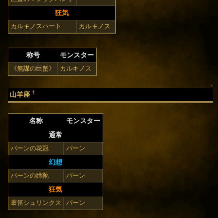
狂気
カルキノスハート
カルキノス
称号
モンスター
《無謀の巨蟹》
カルキノス
↑
†
山羊座
名称
モンスター
通常
パーンの花冠
パーン
幻想
パーンの蹄靴
パーン
狂気
葦笛シュリンクス
パーン