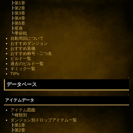
┣
第1章
┣
第2章
┣
第3章
┣
第4章
┣
第5章
┣
星座
┗
季節戦
自動周回について
おすすめダンジョン
おすすめ装備
おすすめ称号・二つ名
ビルド一覧
過去のビルド一覧
ギミック一覧
TIPs
↑
データベース
↑
アイテムデータ
アイテム図鑑
┗
種類別
ダンジョン別ドロップアイテム一覧
┣
第1章
┣
第2章