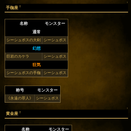
↑
†
手枷座
名称
モンスター
通常
シーシュポスの大剣
シーシュポス
幻想
巨岩のカケラ
シーシュポス
狂気
シーシュポスの手枷
シーシュポス
称号
モンスター
《永遠の罪人》
シーシュポス
↑
†
黄金座
名称
モンスター