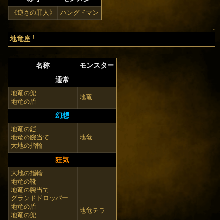
《逆さの罪人》
ハングドマン
↑
†
地竜座
名称
モンスター
通常
地竜の兜
地竜
地竜の盾
幻想
地竜の鎧
地竜の腕当て
地竜
大地の指輪
狂気
大地の指輪
地竜の靴
地竜の腕当て
グランドドロッパー
地竜の盾
地竜テラ
地竜の兜