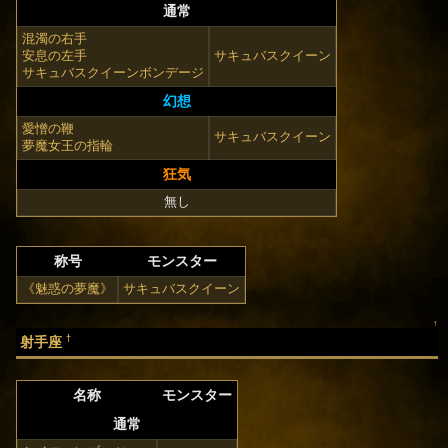
通常
混濁の右手
安息の左手
サキュバスクイーン
サキュバスクイーンボンデージ
幻想
愛憎の鞭
サキュバスクイーン
夢魔女王の指輪
狂気
無し
称号
モンスター
《魅惑の夢魔》
サキュバスクイーン
↑
†
射手座
名称
モンスター
通常