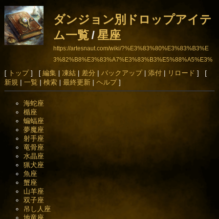
ダンジョン別ドロップアイテ
ム一覧
/
星座
https://artesnaut.com/wiki/?%E3%83%80%E3%83%B3%E
3%82%B8%E3%83%A7%E3%83%B3%E5%88%A5%E3%
83%89%E3%83%AD%E3%83%83%E3%83%97%E3%8
[
トップ
] [
編集
|
凍結
|
差分
|
バックアップ
|
添付
|
リロード
] [
新規
|
一覧
|
検索
|
最終更新
|
ヘルプ
]
2%A2%E3%82%A4%E3%83%86%E3%83%A0%E4%B8%
80%E8%A6%A7/%E6%98%9F%E5%BA%A7
海蛇座
楯座
蝙蝠座
夢魔座
射手座
竜骨座
水晶座
猟犬座
魚座
蟹座
山羊座
双子座
吊し人座
地竜座