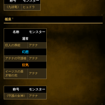
称号
モンスター
《九頭竜》
ヒュドラ
↑
†
楯座
名称
モンスター
通常
巨人の厚鎧
アテナ
幻想
アテナの守護槍
アテナ
狂気
イージスの盾
アテナ
才智の兜
称号
モンスター
《守護の女神》
アテナ
↑