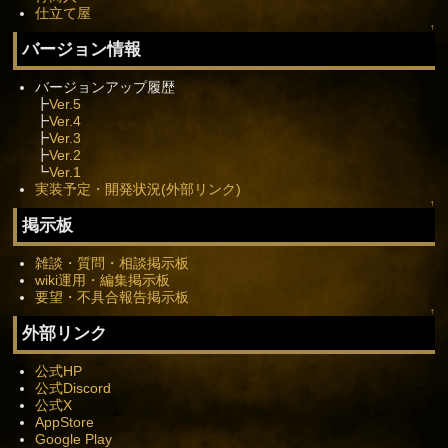
仕立て屋
↑
バージョン情報
バージョンアップ履歴
┣
Ver.5
┣
Ver.4
┣
Ver.3
┣
Ver.2
┗
Ver.1
実装予定・開発状況(外部リンク)
↑
掲示板
雑談・質問・相談掲示板
wiki運用・編集掲示板
要望・不具合報告掲示板
↑
外部リンク
公式HP
公式Discord
公式X
AppStore
Google Play