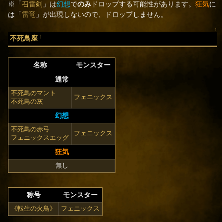
※「
召雷剣
」は
幻想
で
のみ
ドロップする可能性があります。
狂気
に
は「
雷竜
」が出現しないので、ドロップしません。
↑
†
不死鳥座
名称
モンスター
通常
不死鳥のマント
フェニックス
不死鳥の灰
幻想
不死鳥の赤弓
フェニックス
フェニックスエッグ
狂気
無し
称号
モンスター
《転生の火鳥》
フェニックス