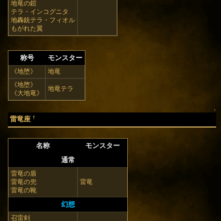
地竜の鎧
テラ・インコグニタ
地轟銃テラ・フィオル
もがれた翼
称号
モンスター
《地堕》
地竜
《地堕》
地竜テラ
《大地竜》
↑
†
雷竜座
名称
モンスター
通常
雷竜の盾
雷竜の兜
雷竜
雷竜の靴
幻想
召雷剣