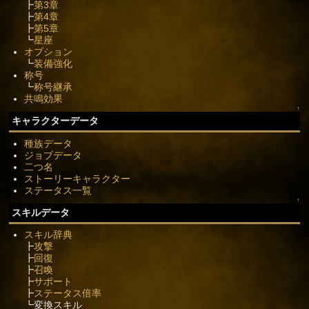
┣
第3章
┣
第4章
┣
第5章
┗
星座
オプション
┗
装備強化
称号
┗
称号継承
共鳴効果
↑
キャラクターデータ
種族データ
ジョブデータ
二つ名
ストーリーキャラクター
ステータス一覧
↑
スキルデータ
スキル辞典
┣
攻撃
┣
回復
┣
召喚
┣
サポート
┣
ステータス倍率
┗変換スキル