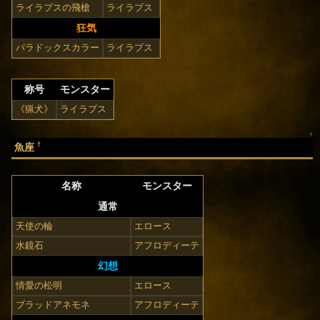
ライラプスの飛槍
ライラプス
狂気
パラドックスカラー
ライラプス
称号
モンスター
《猟犬》
ライラプス
↑
†
魚座
名称
モンスター
通常
天使の輪
エロース
水鏡石
アフロディーテ
幻想
情愛の松明
エロース
ブラッドアネモネ
アフロディーテ