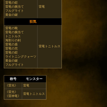
雷竜の鎧
雷竜の腕当て
雷竜
フルグライト
黄金の鍵
狂気
雷竜の靴
雷竜の腕当て
トニトルス
海割りの剣
雷竜の盾
雷竜トニトルス
雷竜の兜
雷竜の鎧
ライトニングクォーツ
黄金の鍵
フルグライト
称号
モンスター
《雷光》
雷竜
《雷光》
雷竜トニトルス
《雷神竜》