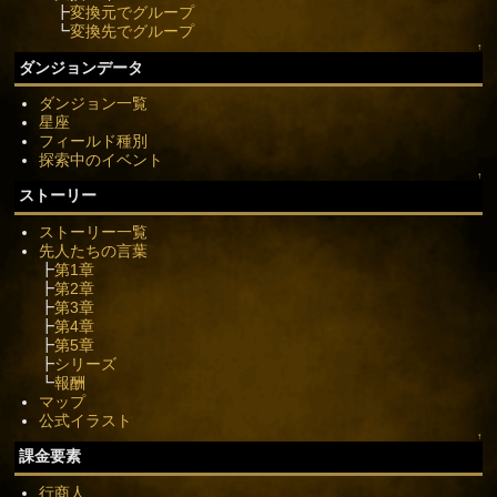
┣
変換元でグループ
┗
変換先でグループ
↑
ダンジョンデータ
ダンジョン一覧
星座
フィールド種別
探索中のイベント
↑
ストーリー
ストーリー一覧
先人たちの言葉
┣
第1章
┣
第2章
┣
第3章
┣
第4章
┣
第5章
┣
シリーズ
┗
報酬
マップ
公式イラスト
↑
課金要素
行商人