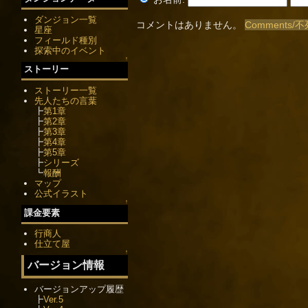
ダンジョン一覧
コメントはありません。
Comments
星座
フィールド種別
探索中のイベント
↑
ストーリー
ストーリー一覧
先人たちの言葉
┣
第1章
┣
第2章
┣
第3章
┣
第4章
┣
第5章
┣
シリーズ
┗
報酬
マップ
公式イラスト
↑
課金要素
行商人
仕立て屋
↑
バージョン情報
バージョンアップ履歴
┣
Ver.5