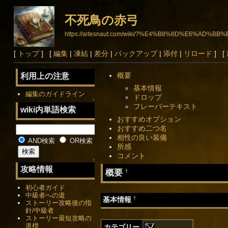
不死鳥の赤弓
https://artesnaut.com/wiki/?%E4%B8%8D%E6%A
[
トップ
] [
編集
|
凍結
|
差分
|
バックアップ
|
添付
|
リロード
] [
概要
利用上の注意
基本情報
編集のガイドライン
ドロップ
↑
フレーバーテキスト
wiki内単語検索
おすすめオプション
おすすめ二つ名
相性の良い装備
AND検索
OR検索
所感
コメント
↑
攻略情報
概要
†
初心者ガイド
中級者への道
†
基本情報
ストーリー攻略後の指
針/中級者
ストーリー最短攻略の
道標
カテゴリー