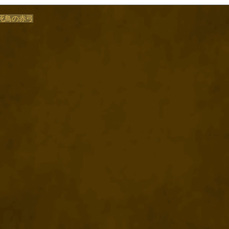
/不死鳥の赤弓