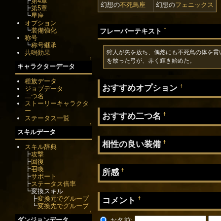
┣
第4章
幻想の
不死鳥座
幻想の
フェニックス
┣
第5章
┗
星座
オプション
†
┗
装備強化
フレーバーテキスト
称号
┗
称号継承
共鳴効果
狩人が矢を放ち、偶然にも不死鳥の体を貫
↑
を放った弓が、赤く輝き始めた。
キャラクターデータ
種族データ
おすすめオプション
†
ジョブデータ
二つ名
ストーリーキャラクタ
ー
おすすめ二つ名
†
ステータス一覧
↑
スキルデータ
相性の良い装備
†
スキル辞典
┣
攻撃
┣
回復
┣
召喚
所感
†
┣
サポート
┣
ステータス倍率
┗変換スキル
┣
変換元でグループ
コメント
†
┗
変換先でグループ
↑
ダンジョンデータ
お名前: