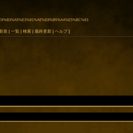
D%BB%E9%B3%A5%E3%81%AE%E8%B5%A4%E5%BC%93
新規
|
一覧
|
検索
|
最終更新
|
ヘルプ
]