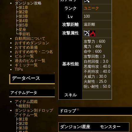
ダンジョン攻略
┣
第1章
ランク
ユニーク
┣
第2章
┣
第3章
Lv
100
┣
第4章
攻撃距離
遠距離
┣
第5章
┣
星座
攻撃属性
┗
季節戦
自動周回について
攻撃力：600
おすすめダンジョン
魔力：460
おすすめ装備
命中：600
おすすめ称号・二つ名
ビルド一覧
攻撃回数：3
過去のビルド一覧
自然回復：3.0
基本性能
ギミック一覧
悪魔特攻：40.0
TIPs
不死特攻：40.0
↑
火威力：30.0
データベース
火耐性：25.0
呪い耐性：50.0
↑
アイテムデータ
スキル
アイテム図鑑
┗
種類別
ダンジョン別ドロップ
†
ドロップ
アイテム一覧
┣
第1章
┣
第2章
ダンジョン/星座
モンスター
┣
第3章