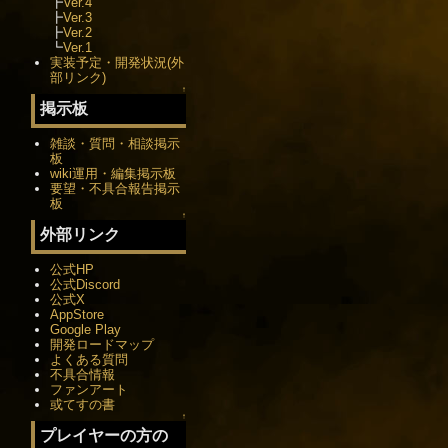
┣
Ver.4
┣
Ver.3
┣
Ver.2
┗
Ver.1
実装予定・開発状況(外
部リンク)
↑
掲示板
雑談・質問・相談掲示
板
wiki運用・編集掲示板
要望・不具合報告掲示
板
↑
外部リンク
公式HP
公式Discord
公式X
AppStore
Google Play
開発ロードマップ
よくある質問
不具合情報
ファンアート
或てすの書
↑
プレイヤーの方の