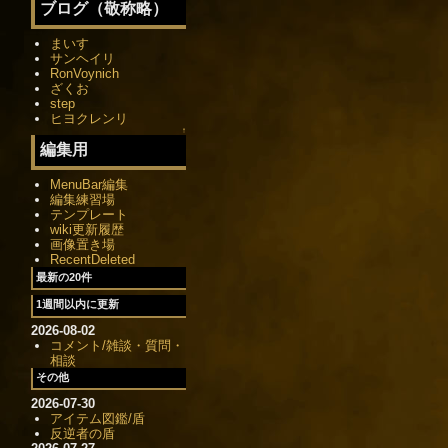
ブログ（敬称略）
まいす
サンヘイリ
RonVoynich
ざくお
step
ヒヨクレンリ
↑
編集用
MenuBar編集
編集練習場
テンプレート
wiki更新履歴
画像置き場
RecentDeleted
最新の20件
1週間以内に更新
2026-08-02
コメント/雑談・質問・
相談
その他
2026-07-30
アイテム図鑑/盾
反逆者の盾