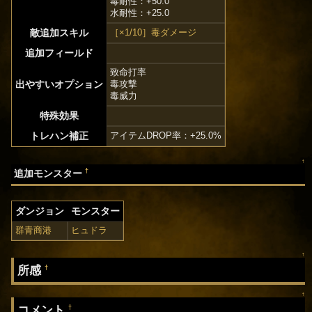
毒耐性：+50.0
水耐性：+25.0
敵追加スキル
［×1/10］毒ダメージ
追加フィールド
致命打率
出やすいオプション
毒攻撃
毒威力
特殊効果
トレハン補正
アイテムDROP率：+25.0%
↑
†
追加モンスター
ダンジョン
モンスター
群青商港
ヒュドラ
↑
所感
†
↑
コメント
†