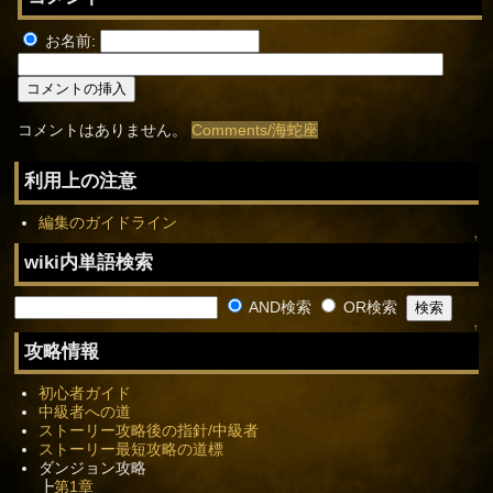
お名前:
コメントはありません。
Comments/海蛇座
利用上の注意
編集のガイドライン
↑
wiki内単語検索
AND検索
OR検索
↑
攻略情報
初心者ガイド
中級者への道
ストーリー攻略後の指針/中級者
ストーリー最短攻略の道標
ダンジョン攻略
┣
第1章