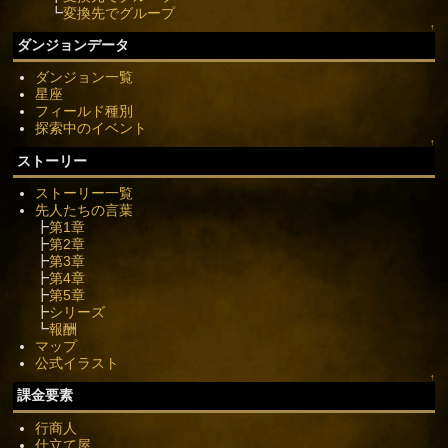
┗
変換先でグループ
↑
ダンジョンデータ
ダンジョン一覧
星座
フィールド種別
探索中のイベント
↑
ストーリー
ストーリー一覧
先人たちの言葉
┣
第1章
┣
第2章
┣
第3章
┣
第4章
┣
第5章
┣
シリーズ
┗
報酬
マップ
公式イラスト
↑
課金要素
行商人
仕立て屋