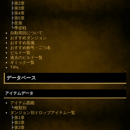
┣
第2章
┣
第3章
┣
第4章
┣
第5章
┣
星座
┗
季節戦
自動周回について
おすすめダンジョン
おすすめ装備
おすすめ称号・二つ名
ビルド一覧
過去のビルド一覧
ギミック一覧
TIPs
↑
データベース
↑
アイテムデータ
アイテム図鑑
┗
種類別
ダンジョン別ドロップアイテム一覧
┣
第1章
┣
第2章
┣
第3章