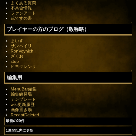
よくある質問
不具合情報
ファンアート
或てすの書
↑
プレイヤーの方のブログ（敬称略）
まいす
サンヘイリ
RonVoynich
ざくお
step
ヒヨクレンリ
↑
編集用
MenuBar編集
編集練習場
テンプレート
wiki更新履歴
画像置き場
RecentDeleted
最新の20件
1週間以内に更新