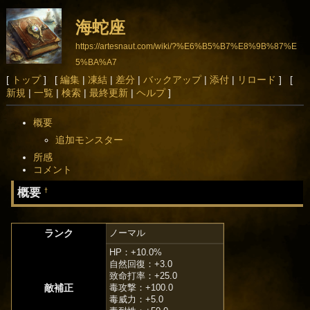
海蛇座
https://artesnaut.com/wiki/?%E6%B5%B7%E8%9B%87%E
5%BA%A7
[
トップ
] [
編集
|
凍結
|
差分
|
バックアップ
|
添付
|
リロード
] [
新規
|
一覧
|
検索
|
最終更新
|
ヘルプ
]
概要
追加モンスター
所感
コメント
概要
†
ランク
ノーマル
HP：+10.0%
自然回復：+3.0
致命打率：+25.0
敵補正
毒攻撃：+100.0
毒威力：+5.0