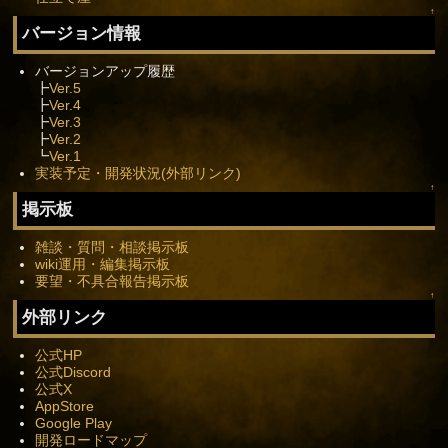
↑
バージョン情報
バージョンアップ履歴
┣
Ver.5
┣
Ver.4
┣
Ver.3
┣
Ver.2
┗
Ver.1
実装予定・開発状況(外部リンク)
↑
掲示板
雑談・質問・相談掲示板
wiki運用・編集掲示板
要望・不具合報告掲示板
↑
外部リンク
公式HP
公式Discord
公式X
AppStore
Google Play
開発ロードマップ