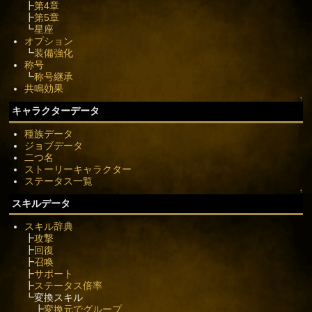
┣
第4章
┣
第5章
┗
星座
オプション
┗
装備強化
称号
┗
称号継承
共鳴効果
↑
キャラクターデータ
種族データ
ジョブデータ
二つ名
ストーリーキャラクター
ステータス一覧
↑
スキルデータ
スキル辞典
┣
攻撃
┣
回復
┣
召喚
┣
サポート
┣
ステータス倍率
┗変換スキル
┣
変換元でグループ