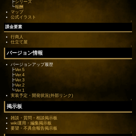
┣
シリーズ
┗
報酬
マップ
公式イラスト
↑
課金要素
行商人
仕立て屋
↑
バージョン情報
バージョンアップ履歴
┣
Ver.5
┣
Ver.4
┣
Ver.3
┣
Ver.2
┗
Ver.1
実装予定・開発状況(外部リンク)
↑
掲示板
雑談・質問・相談掲示板
wiki運用・編集掲示板
要望・不具合報告掲示板
↑