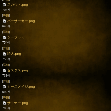
スカウト.png
704件
[
詳細
]
バーサーカー.png
640件
[
詳細
]
シーフ.png
754件
[
詳細
]
詩人.png
758件
[
詳細
]
セスタス.png
733件
[
詳細
]
カースメイジ.png
692件
[
詳細
]
サモナー.png
705件