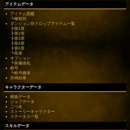
アイテムデータ
アイテム図鑑
┗
種類別
ダンジョン別ドロップアイテム一覧
┣
第1章
┣
第2章
┣
第3章
┣
第4章
┣
第5章
┗
星座
オプション
┗
装備強化
称号
┗
称号継承
共鳴効果
↑
キャラクターデータ
種族データ
ジョブデータ
二つ名
ストーリーキャラクター
ステータス一覧
↑
スキルデータ