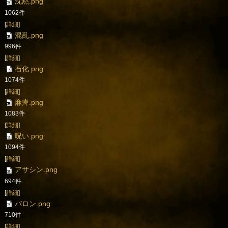
沈黙.png
1062件
[
詳細
]
混乱.png
996件
[
詳細
]
石化.png
1074件
[
詳細
]
麻痺.png
1083件
[
詳細
]
呪い.png
1094件
[
詳細
]
アサシン.png
694件
[
詳細
]
バロン.png
710件
[
詳細
]