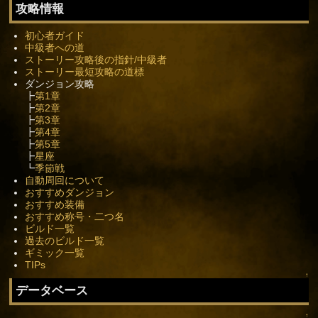
攻略情報
初心者ガイド
中級者への道
ストーリー攻略後の指針/中級者
ストーリー最短攻略の道標
ダンジョン攻略
┣
第1章
┣
第2章
┣
第3章
┣
第4章
┣
第5章
┣
星座
┗
季節戦
自動周回について
おすすめダンジョン
おすすめ装備
おすすめ称号・二つ名
ビルド一覧
過去のビルド一覧
ギミック一覧
TIPs
↑
データベース
↑