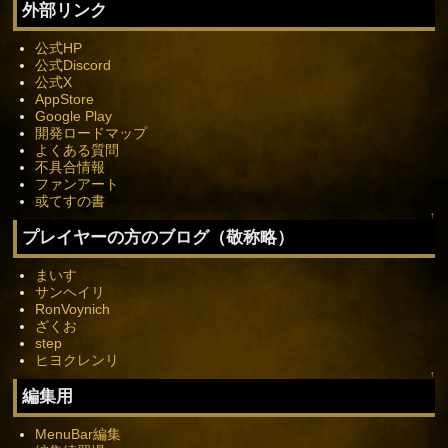
外部リンク
公式HP
公式Discord
公式X
AppStore
Google Play
開発ロードマップ
よくある質問
不具合情報
ファンアート
或てすの書
↑
プレイヤーの方のブログ（敬称略）
まいす
サンヘイリ
RonVoynich
ざくお
step
ヒヨクレンリ
↑
編集用
MenuBar編集