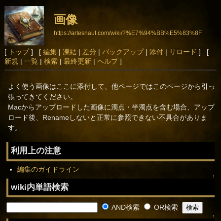
画像
https://artesnaut.com/wiki/?%E7%94%BB%E5%83%8F
[
トップ
] [
編集
|
凍結
|
差分
|
バックアップ
|
添付
|
リロード
] [
新規
|
一覧
|
検索
|
最終更新
|
ヘルプ
]
よく使う画像はここに添付して、他ページではこのページから引っ
張ってきてください。
Macからアップロードした画像に濁点・半濁点を含む場合、アップ
ロード後、Renameしないと正常に参照できない不具合がありま
す。
利用上の注意
編集のガイドライン
↑
wiki内単語検索
AND検索
OR検索
↑