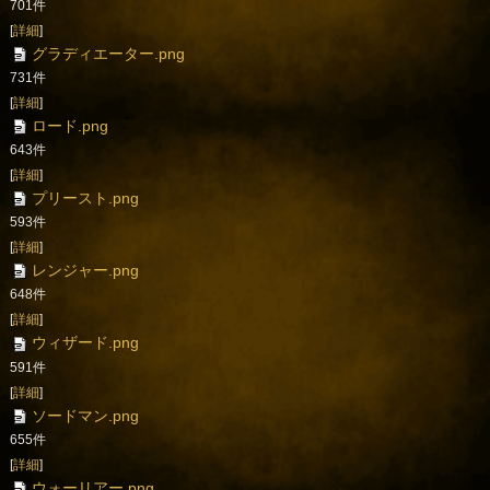
701件
[
詳細
]
グラディエーター.png
731件
[
詳細
]
ロード.png
643件
[
詳細
]
プリースト.png
593件
[
詳細
]
レンジャー.png
648件
[
詳細
]
ウィザード.png
591件
[
詳細
]
ソードマン.png
655件
[
詳細
]
ウォーリアー.png