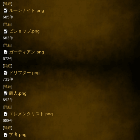
[
詳細
]
ルーンナイト.png
685件
[
詳細
]
ビショップ.png
683件
[
詳細
]
ガーディアン.png
672件
[
詳細
]
ドリフター.png
733件
[
詳細
]
商人.png
692件
[
詳細
]
エレメンタリスト.png
688件
[
詳細
]
学者.png