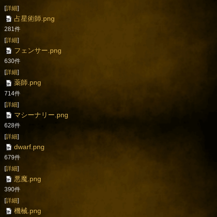
[
詳細
]
占星術師.png
281件
[
詳細
]
フェンサー.png
630件
[
詳細
]
薬師.png
714件
[
詳細
]
マシーナリー.png
628件
[
詳細
]
dwarf.png
679件
[
詳細
]
悪魔.png
390件
[
詳細
]
機械.png