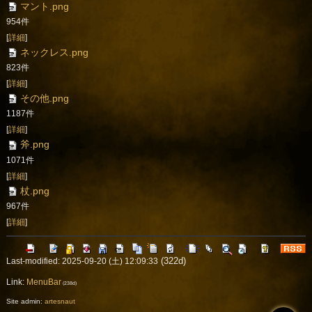
マント.png
954件
[
詳細
]
ネックレス.png
823件
[
詳細
]
その他.png
1187件
[
詳細
]
斧.png
1071件
[
詳細
]
杖.png
967件
[
詳細
]
(322d)
Last-modified: 2025-09-20 (土) 12:09:33
Link:
MenuBar
(238d)
Site admin:
artesnaut