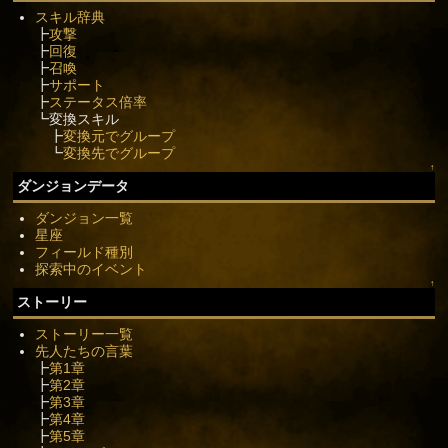
スキル辞典
┣
攻撃
┣
回復
┣
召喚
┣
サポート
┣
ステータス倍率
┗変換スキル
┣
変換元でグループ
┗
変換先でグループ
↑
ダンジョンデータ
ダンジョン一覧
星座
フィールド種別
探索中のイベント
↑
ストーリー
ストーリー一覧
先人たちの言葉
┣
第1章
┣
第2章
┣
第3章
┣
第4章
┣
第5章