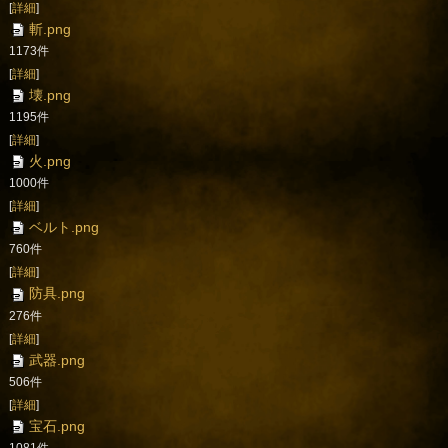
[
詳細
]
斬.png
1173件
[
詳細
]
壊.png
1195件
[
詳細
]
火.png
1000件
[
詳細
]
ベルト.png
760件
[
詳細
]
防具.png
276件
[
詳細
]
武器.png
506件
[
詳細
]
宝石.png