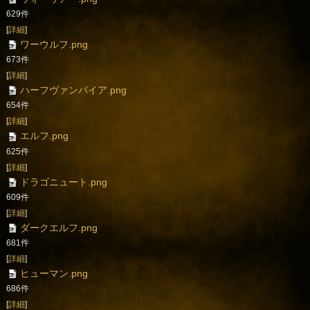
629件
[
詳細
]
ワーウルフ.png
673件
[
詳細
]
ハーフヴァンパイア.png
654件
[
詳細
]
エルフ.png
625件
[
詳細
]
ドラゴニュート.png
609件
[
詳細
]
ダークエルフ.png
681件
[
詳細
]
ヒューマン.png
686件
[
詳細
]