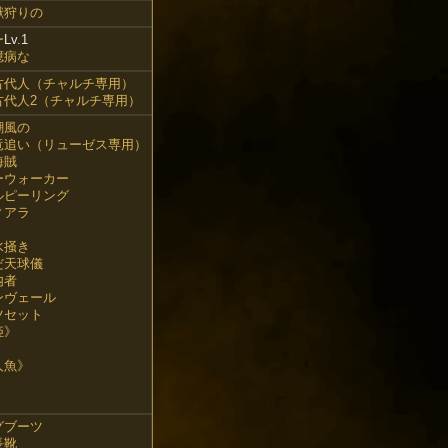
獣狩りの
ー
Lv.1
臆病な
古代人（チャルチ専用）
古代人2（チャルチ専用）
潮風の
竜追い（リューゼス専用）
海賊
ーウォーカー
ルピーリング
ィアラ
水掻き
だ天球儀
内者
ンヴェール
ツセット
姫》
》
人魚》
》
》
グブーツ
長靴