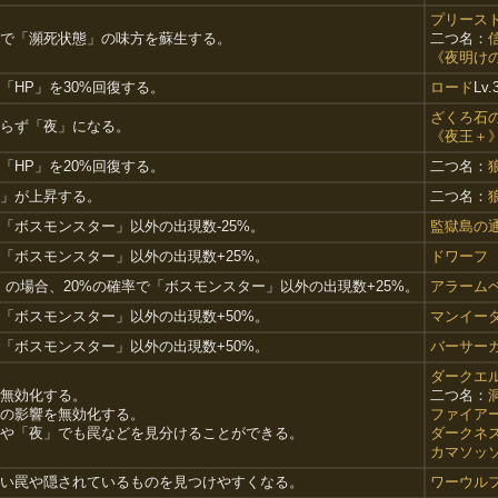
プリース
率で「瀕死状態」の味方を蘇生する。
二つ名：
《夜明け
「HP」を30%回復する。
ロード
Lv.
ざくろ石
らず「夜」になる。
《夜王＋
「HP」を20%回復する。
二つ名：
」が上昇する。
二つ名：
で「ボスモンスター」以外の出現数-25%。
監獄島の
で「ボスモンスター」以外の出現数+25%。
ドワーフ
」の場合、20%の確率で「ボスモンスター」以外の出現数+25%。
アラーム
で「ボスモンスター」以外の出現数+50%。
マンイー
で「ボスモンスター」以外の出現数+50%。
バーサー
ダークエ
無効化する。
二つ名：
の影響を無効化する。
ファイア
や「夜」でも罠などを見分けることができる。
ダークネ
カマソッ
い罠や隠されているものを見つけやすくなる。
ワーウル