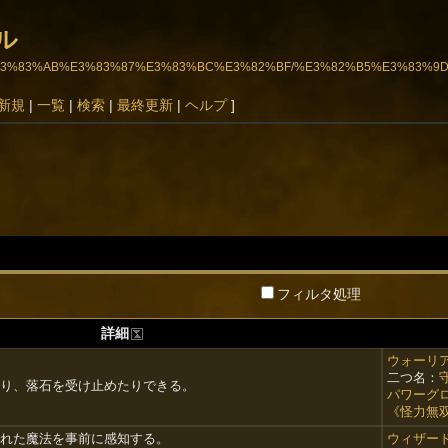
ル
%82%AD%E3%83%AB%E3%83%87%E3%83%BC%E3%82%BF/%E3%82%B5%E3%
新規
|
一覧
|
検索
|
最終更新
|
ヘルプ
]
フィルタ処理
詳細
ウォーリ
二つ名：
り、落石を受け止めたりできる。
パワーグ
《怪力無
れた魔法を事前に感知する。
ウィザー