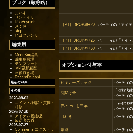
ブログ（敬称略）
まいす
サンヘイリ
RonVoynich
［PT］DROP率+20
パーティの「アイテム
ざくお
step
ヒヨクレンリ
↑
［PT］DROP率+25
パーティの「アイテム
編集用
［PT］DROP率+30
パーティの「アイテム
MenuBar編集
編集練習場
テンプレート
オプション付与率
†
wiki更新履歴
画像置き場
RecentDeleted
ビギナーズラック
パーティの
最新の20件
「沈黙状態
その他
沈黙は金
パーティの
2026-08-02
コメント/雑談・質問・
「石化状態
石の上にも三年
相談
パーティの
2026-07-30
アイテム図鑑/盾
目利き
パーティの
反逆者の盾
2026-07-27
Comments/エクストラ
豪運
パーティの