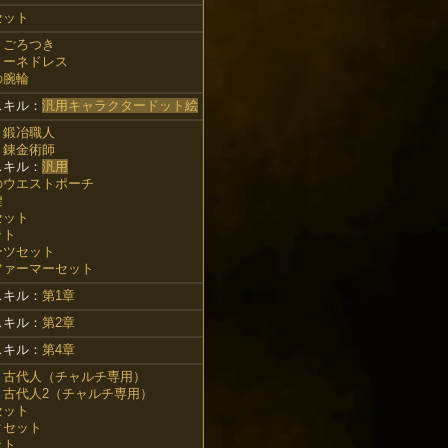
セット
：
ごろつき
ィーネドレス
の腕輪
スキル：
汎用キャラクタードット絵
：
鍛冶職人
：
錬金術師
スキル：
汎用
のウエストポーチ
鍵
セット
ット
ーツセット
ファーマーセット
スキル：
第1章
スキル：
第2章
スキル：
第4章
：
古代人（チャルチ専用）
：
古代人2（チャルチ専用）
セット
クセット
ット