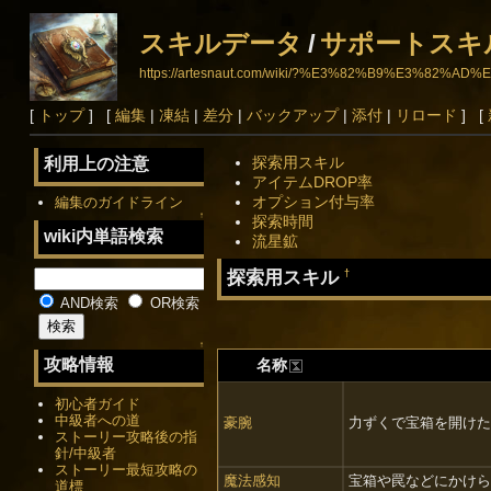
スキルデータ
/
サポートスキ
https://artesnaut.com/wiki/?%E3%82%B9%E3
[
トップ
] [
編集
|
凍結
|
差分
|
バックアップ
|
添付
|
リロード
] [
探索用スキル
利用上の注意
アイテムDROP率
オプション付与率
編集のガイドライン
↑
探索時間
wiki内単語検索
流星鉱
探索用スキル
†
AND検索
OR検索
↑
攻略情報
名称
初心者ガイド
中級者への道
豪腕
力ずくで宝箱を開けた
ストーリー攻略後の指
針/中級者
ストーリー最短攻略の
魔法感知
宝箱や罠などにかけら
道標