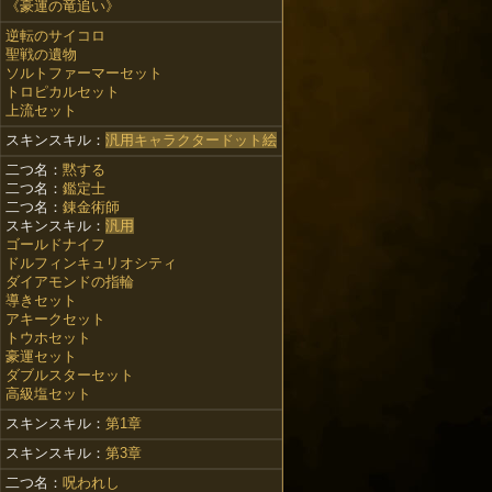
《豪運の竜追い》
逆転のサイコロ
聖戦の遺物
ソルトファーマーセット
トロピカルセット
上流セット
スキンスキル：
汎用キャラクタードット絵
二つ名：
黙する
二つ名：
鑑定士
二つ名：
錬金術師
スキンスキル：
汎用
ゴールドナイフ
ドルフィンキュリオシティ
ダイアモンドの指輪
導きセット
アキークセット
トウホセット
豪運セット
ダブルスターセット
高級塩セット
スキンスキル：
第1章
スキンスキル：
第3章
二つ名：
呪われし