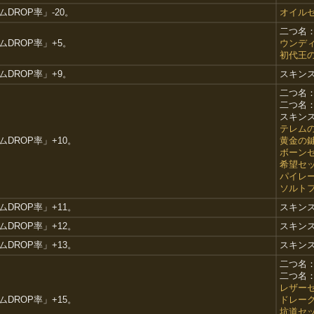
DROP率」-20。
オイル
二つ名
DROP率」+5。
ウンデ
初代王
DROP率」+9。
スキン
二つ名
二つ名
スキン
テレム
DROP率」+10。
黄金の
ボーン
希望セ
パイレ
ソルト
DROP率」+11。
スキン
DROP率」+12。
スキン
DROP率」+13。
スキン
二つ名
二つ名
レザー
DROP率」+15。
ドレー
坑道セ