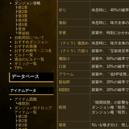
ダンジョン攻略
┣
第1章
祈り
休息時に、40%の確
┣
第2章
┣
第3章
┣
第4章
激励
休息時に、味方全体の
┣
第5章
┣
星座
常夜
探索中、時刻にかかわ
┗
季節戦
自動周回について
おすすめダンジョン
［テトラ］傷舐め
休息時に、味方全体の
おすすめ装備
おすすめ称号・二つ名
［テトラ］穴掘り
探索中、「宝箱発見率
ビルド一覧
魔除け
探索中、50%の確率
過去のビルド一覧
ギミック一覧
口笛
探索中、10%の確率
TIPs
↑
アラーム
探索中、「低HP状態
データベース
疑似餌
探索中、20%の確率
↑
戦闘狂
探索中、20%の確率
アイテムデータ
アイテム図鑑
「暗闇状態」の影響を
┗
種類別
暗視
ダンジョン種「暗所」
ダンジョン別ドロップ
アイテム一覧
ダンジョン種「暗所」
┣
第1章
┣
第2章
嗅覚
匂いを嗅ぎ分け、怪し
┣
第3章