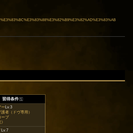
83%9D%E3%83%BC%E3%83%88%E3%82%B9%E3%82%AD%E3%83%AB
習得条件
アー
Lv.3
守護者（ドヴ専用）
ローブ
双》
ド
Lv.7