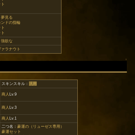
ット
》
：
夢見る
モンドの指輪
ット
ット
：
強欲な
ヴァラナウト
↑
スキンスキル：
汎用
商人
Lv.9
商人
Lv.3
商人
Lv.1
二つ名：
豪運の（リューゼス専用）
豪運セット