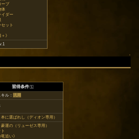
ローブ
物体
ライダー
根
ーセット
精＋》
v.1
↑
習得条件
スキル：
汎用
3
：
本に選ばれし（ディオン専用）
：
豪運の（リューゼス専用）
ット
の竜追い》