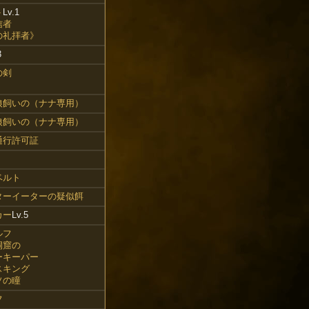
ト
Lv.1
信者
の礼拝者》
3
の剣
》
狼飼いの（ナナ専用）
狼飼いの（ナナ専用）
通行許可証
ベルト
ターイーターの疑似餌
カー
Lv.5
ルフ
洞窟の
ーキーパー
スキング
ソの瞳
フ