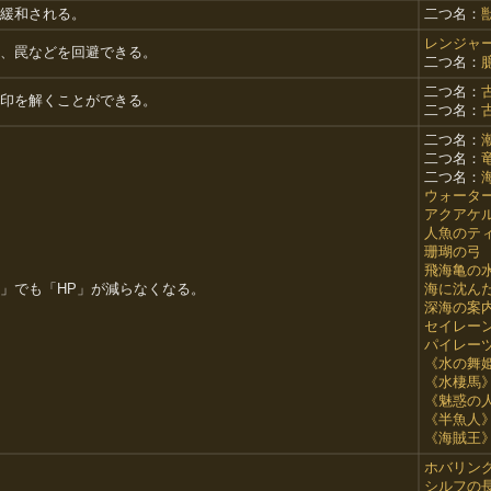
緩和される。
二つ名：
レンジャ
、罠などを回避できる。
二つ名：
二つ名：
印を解くことができる。
二つ名：
二つ名：
二つ名：
二つ名：
ウォータ
アクアケ
人魚のテ
珊瑚の弓
飛海亀の
」でも「HP」が減らなくなる。
海に沈ん
深海の案
セイレー
パイレー
《水の舞
《水棲馬
《魅惑の
《半魚人
《海賊王
ホバリン
シルフの