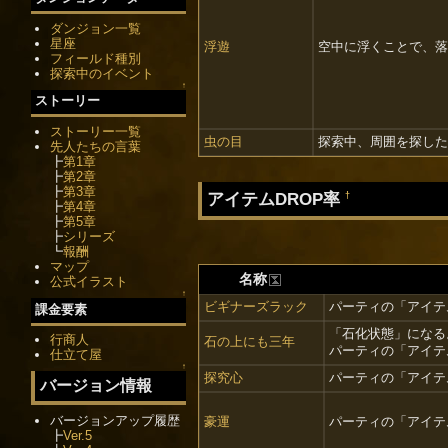
ダンジョン一覧
星座
浮遊
空中に浮くことで、落
フィールド種別
探索中のイベント
↑
ストーリー
ストーリー一覧
虫の目
探索中、周囲を探した
先人たちの言葉
┣
第1章
┣
第2章
┣
第3章
アイテムDROP率
†
┣
第4章
┣
第5章
┣
シリーズ
┗
報酬
マップ
名称
公式イラスト
↑
ビギナーズラック
パーティの「アイテム
課金要素
「石化状態」になる
行商人
石の上にも三年
パーティの「アイテム
仕立て屋
↑
探究心
パーティの「アイテム
バージョン情報
バージョンアップ履歴
豪運
パーティの「アイテム
┣
Ver.5