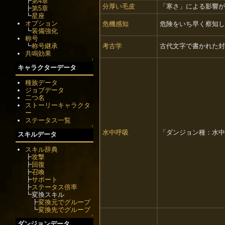
┣
第4章
分厚い毛皮
「寒さ」による影響が
┣
第5章
┗
星座
オプション
危機感知
危険をいち早く察知し
┗
装備強化
称号
┗
称号継承
考古学
古代文字で書かれた封
共鳴効果
↑
キャラクターデータ
種族データ
ジョブデータ
二つ名
ストーリーキャラクタ
ー
ステータス一覧
↑
水中呼吸
「ダンジョン種：水中
スキルデータ
スキル辞典
┣
攻撃
┣
回復
┣
召喚
┣
サポート
┣
ステータス倍率
┗変換スキル
┣
変換元でグループ
┗
変換先でグループ
↑
ダンジョンデータ