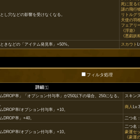
死に至る
謎の飛行
とし穴などの影響を受けなくなる。
リトルグ
天使の羽
フェアリ
《浮遊》
《悪戯妖
ときなどの「アイテム発見率」+50%。
スカウト
L
フィルタ処理
詳細
DROP率」「オプション付与率」が250以下の場合、250になる。
スキン
。
商人
Lv.
DROP率/オプション付与率」+10。
DROP率」+40。
二つ名
二つ名
DROP率/オプション付与率」+10。
豪運セ
《豪運