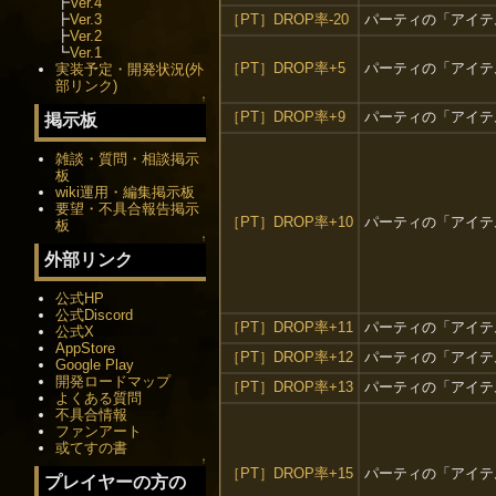
┣
Ver.4
［PT］DROP率-20
パーティの「アイテム
┣
Ver.3
┣
Ver.2
┗
Ver.1
［PT］DROP率+5
パーティの「アイテム
実装予定・開発状況(外
部リンク)
↑
［PT］DROP率+9
パーティの「アイテム
掲示板
雑談・質問・相談掲示
板
wiki運用・編集掲示板
要望・不具合報告掲示
［PT］DROP率+10
パーティの「アイテム
板
↑
外部リンク
公式HP
公式Discord
［PT］DROP率+11
パーティの「アイテム
公式X
AppStore
［PT］DROP率+12
パーティの「アイテム
Google Play
開発ロードマップ
［PT］DROP率+13
パーティの「アイテム
よくある質問
不具合情報
ファンアート
或てすの書
↑
［PT］DROP率+15
パーティの「アイテム
プレイヤーの方の