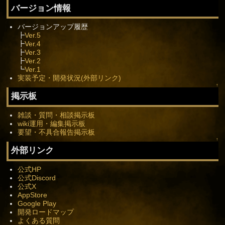
バージョン情報
バージョンアップ履歴
┣
Ver.5
┣
Ver.4
┣
Ver.3
┣
Ver.2
┗
Ver.1
実装予定・開発状況(外部リンク)
↑
掲示板
雑談・質問・相談掲示板
wiki運用・編集掲示板
要望・不具合報告掲示板
↑
外部リンク
公式HP
公式Discord
公式X
AppStore
Google Play
開発ロードマップ
よくある質問