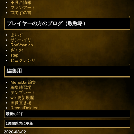
不具合情報
ファンアート
或てすの書
↑
プレイヤーの方のブログ（敬称略）
まいす
サンヘイリ
RonVoynich
ざくお
step
ヒヨクレンリ
↑
編集用
MenuBar編集
編集練習場
テンプレート
wiki更新履歴
画像置き場
RecentDeleted
最新の20件
1週間以内に更新
2026-08-02