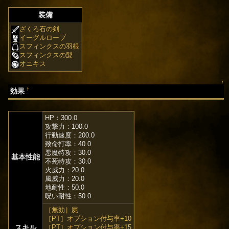
装備
ざくろ石の剣
イーグルローブ
スフィンクスの羽根
スフィンクスの髭
オニキス
↑
†
効果
HP：300.0
攻撃力：100.0
行動速度：200.0
致命打率：40.0
悪魔特攻：30.0
基本性能
不死特攻：30.0
火威力：20.0
風威力：20.0
地耐性：50.0
呪い耐性：50.0
［無効］屍
［PT］オプション付与率+10
スキル
［PT］オプション付与率+15