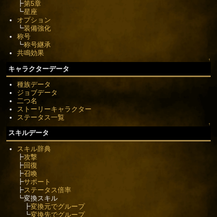
┣
第5章
┗
星座
オプション
┗
装備強化
称号
┗
称号継承
共鳴効果
↑
キャラクターデータ
種族データ
ジョブデータ
二つ名
ストーリーキャラクター
ステータス一覧
↑
スキルデータ
スキル辞典
┣
攻撃
┣
回復
┣
召喚
┣
サポート
┣
ステータス倍率
┗変換スキル
┣
変換元でグループ
┗
変換先でグループ