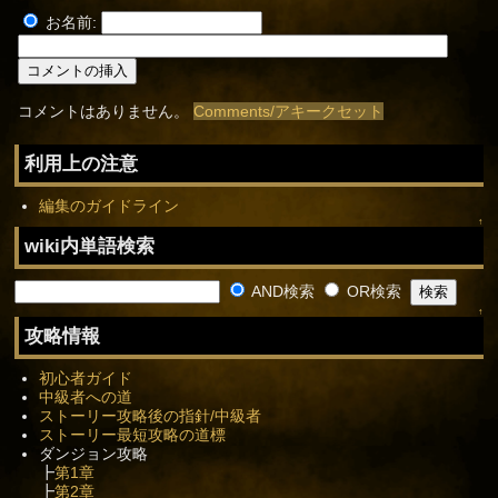
お名前:
コメントはありません。
Comments/アキークセット
利用上の注意
編集のガイドライン
↑
wiki内単語検索
AND検索
OR検索
↑
攻略情報
初心者ガイド
中級者への道
ストーリー攻略後の指針/中級者
ストーリー最短攻略の道標
ダンジョン攻略
┣
第1章
┣
第2章