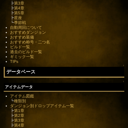
┣
第3章
┣
第4章
┣
第5章
┣
星座
┗
季節戦
自動周回について
おすすめダンジョン
おすすめ装備
おすすめ称号・二つ名
ビルド一覧
過去のビルド一覧
ギミック一覧
TIPs
↑
データベース
↑
アイテムデータ
アイテム図鑑
┗
種類別
ダンジョン別ドロップアイテム一覧
┣
第1章
┣
第2章
┣
第3章
┣
第4章