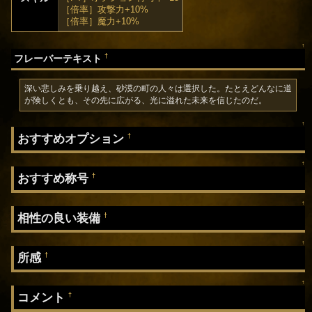
［倍率］攻撃力+10%
［倍率］魔力+10%
↑
†
フレーバーテキスト
深い悲しみを乗り越え、砂漠の町の人々は選択した。たとえどんなに道
が険しくとも、その先に広がる、光に溢れた未来を信じたのだ。
↑
おすすめオプション
†
↑
おすすめ称号
†
↑
相性の良い装備
†
↑
所感
†
↑
コメント
†