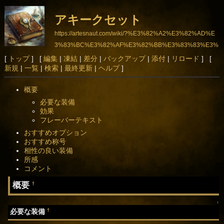
アキークセット
https://artesnaut.com/wiki/?%E3%82%A2%E3%82%AD%E
3%83%BC%E3%82%AF%E3%82%BB%E3%83%83%E3%
83%88
[
トップ
] [
編集
|
凍結
|
差分
|
バックアップ
|
添付
|
リロード
] [
新規
|
一覧
|
検索
|
最終更新
|
ヘルプ
]
概要
必要な装備
効果
フレーバーテキスト
おすすめオプション
おすすめ称号
相性の良い装備
所感
コメント
概要
†
↑
†
必要な装備