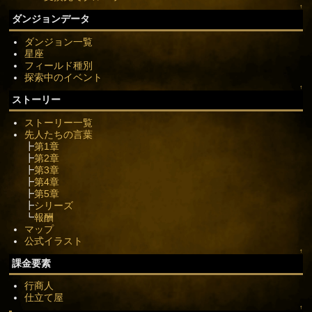
↑
ダンジョンデータ
ダンジョン一覧
星座
フィールド種別
探索中のイベント
↑
ストーリー
ストーリー一覧
先人たちの言葉
┣
第1章
┣
第2章
┣
第3章
┣
第4章
┣
第5章
┣
シリーズ
┗
報酬
マップ
公式イラスト
↑
課金要素
行商人
仕立て屋
↑