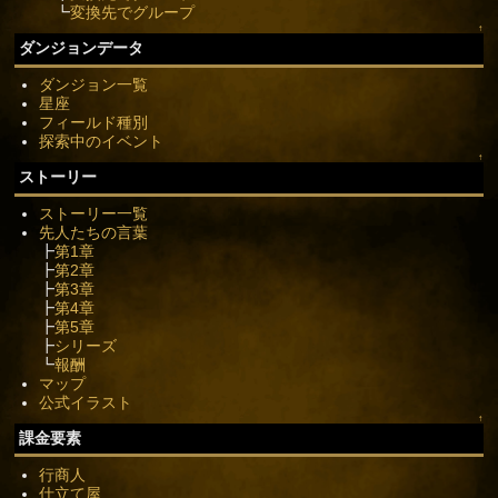
┗
変換先でグループ
↑
ダンジョンデータ
ダンジョン一覧
星座
フィールド種別
探索中のイベント
↑
ストーリー
ストーリー一覧
先人たちの言葉
┣
第1章
┣
第2章
┣
第3章
┣
第4章
┣
第5章
┣
シリーズ
┗
報酬
マップ
公式イラスト
↑
課金要素
行商人
仕立て屋