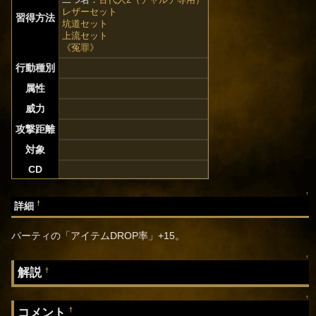
レザーセット
習得方法
坑道セット
上流セット
《冤罪》
行動種別
属性
威力
攻撃距離
対象
CD
↑
†
詳細
パーティの「アイテムDROP率」+15。
↑
解説
†
↑
コメント
†