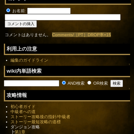
お名前:
コメントはありません。
Comments/［PT］DROP率+15
利用上の注意
編集のガイドライン
↑
wiki内単語検索
AND検索
OR検索
↑
攻略情報
初心者ガイド
中級者への道
ストーリー攻略後の指針/中級者
ストーリー最短攻略の道標
ダンジョン攻略
┣
第1章