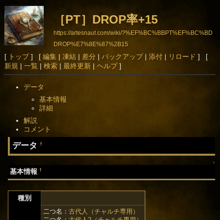
［PT］DROP率+15
https://artesnaut.com/wiki/?%EF%BC%BBPT%EF%BC%BD
DROP%E7%8E%87%2B15
[
トップ
] [
編集
|
凍結
|
差分
|
バックアップ
|
添付
|
リロード
] [
新規
|
一覧
|
検索
|
最終更新
|
ヘルプ
]
データ
基本情報
詳細
解説
コメント
データ
†
↑
†
基本情報
種別
二つ名：
古代人（チャルチ専用）
二つ名：
古代人2（チャルチ専用）