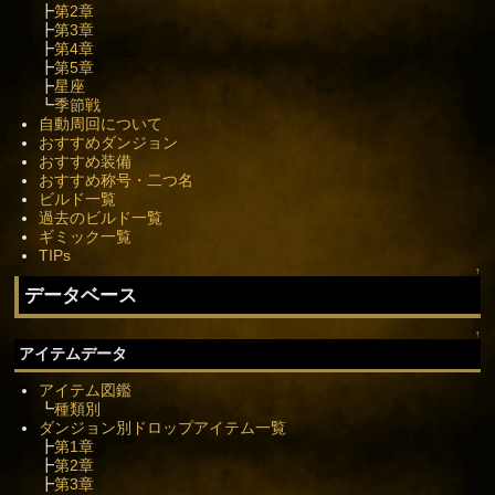
┣
第2章
┣
第3章
┣
第4章
┣
第5章
┣
星座
┗
季節戦
自動周回について
おすすめダンジョン
おすすめ装備
おすすめ称号・二つ名
ビルド一覧
過去のビルド一覧
ギミック一覧
TIPs
↑
データベース
↑
アイテムデータ
アイテム図鑑
┗
種類別
ダンジョン別ドロップアイテム一覧
┣
第1章
┣
第2章
┣
第3章