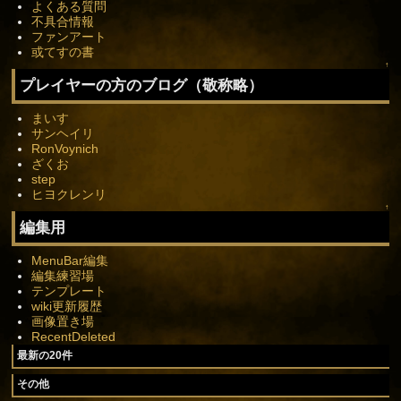
よくある質問
不具合情報
ファンアート
或てすの書
↑
プレイヤーの方のブログ（敬称略）
まいす
サンヘイリ
RonVoynich
ざくお
step
ヒヨクレンリ
↑
編集用
MenuBar編集
編集練習場
テンプレート
wiki更新履歴
画像置き場
RecentDeleted
最新の20件
その他