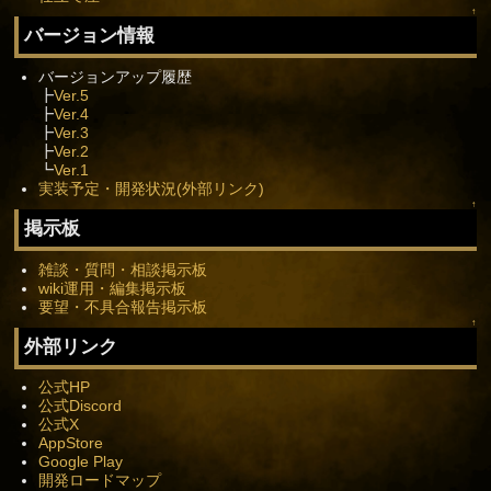
↑
バージョン情報
バージョンアップ履歴
┣
Ver.5
┣
Ver.4
┣
Ver.3
┣
Ver.2
┗
Ver.1
実装予定・開発状況(外部リンク)
↑
掲示板
雑談・質問・相談掲示板
wiki運用・編集掲示板
要望・不具合報告掲示板
↑
外部リンク
公式HP
公式Discord
公式X
AppStore
Google Play
開発ロードマップ