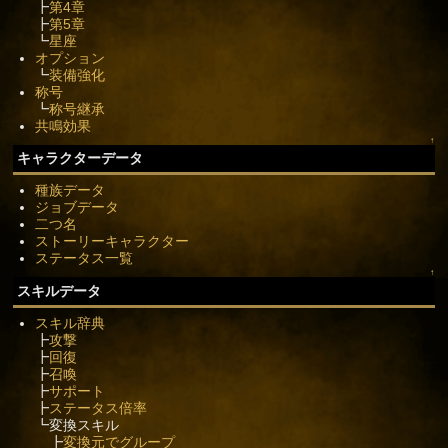
┣
第4章
┣
第5章
┗
星座
オプション
┗
装備強化
称号
┗
称号継承
共鳴効果
↑
キャラクターデータ
種族データ
ジョブデータ
二つ名
ストーリーキャラクター
ステータス一覧
↑
スキルデータ
スキル辞典
┣
攻撃
┣
回復
┣
召喚
┣
サポート
┣
ステータス倍率
┗変換スキル
┣
変換元でグループ