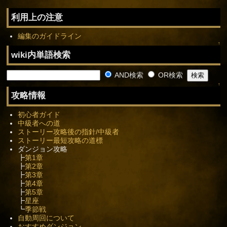
利用上の注意
編集のガイドライン
↑
wiki内単語検索
AND検索
OR検索
↑
攻略情報
初心者ガイド
中級者への道
ストーリー攻略後の指針/中級者
ストーリー最短攻略の道標
ダンジョン攻略
┣
第1章
┣
第2章
┣
第3章
┣
第4章
┣
第5章
┣
星座
┗
季節戦
自動周回について
おすすめダンジョン