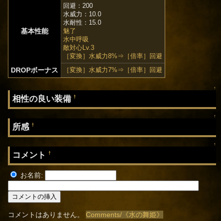
回避：200
水威力：10.0
水耐性：15.0
基本性能
魅了
水中呼吸
敵対心Lv.3
［変換］水威力8%⇒［倍率］回避
DROPボーナス
［変換］水威力7%⇒［倍率］回避
↑
相性の良い装備
†
↑
所感
†
↑
コメント
†
お名前:
コメントはありません。
Comments/《水の舞姫》