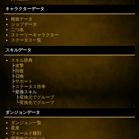
↑
キャラクターデータ
種族データ
ジョブデータ
二つ名
ストーリーキャラクター
ステータス一覧
↑
スキルデータ
スキル辞典
┣
攻撃
┣
回復
┣
召喚
┣
サポート
┣
ステータス倍率
┗変換スキル
┣
変換元でグループ
┗
変換先でグループ
↑
ダンジョンデータ
ダンジョン一覧
星座
フィールド種別
探索中のイベント