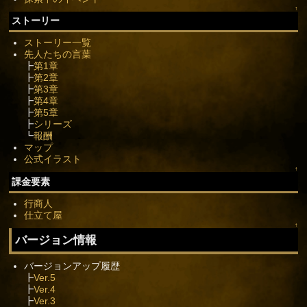
↑
ストーリー
ストーリー一覧
先人たちの言葉
┣
第1章
┣
第2章
┣
第3章
┣
第4章
┣
第5章
┣
シリーズ
┗
報酬
マップ
公式イラスト
↑
課金要素
行商人
仕立て屋
↑
バージョン情報
バージョンアップ履歴
┣
Ver.5
┣
Ver.4
┣
Ver.3