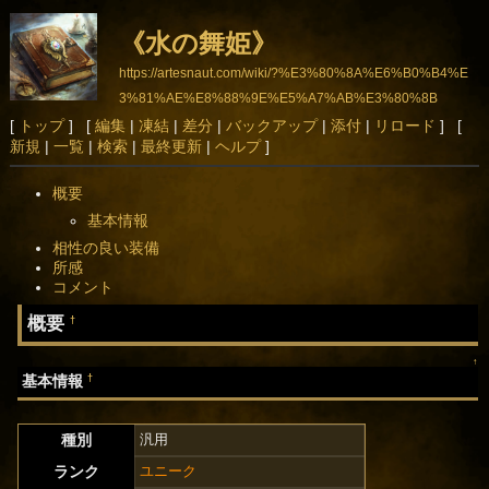
《水の舞姫》
https://artesnaut.com/wiki/?%E3%80%8A%E6%B0%B4%E
3%81%AE%E8%88%9E%E5%A7%AB%E3%80%8B
[
トップ
] [
編集
|
凍結
|
差分
|
バックアップ
|
添付
|
リロード
] [
新規
|
一覧
|
検索
|
最終更新
|
ヘルプ
]
概要
基本情報
相性の良い装備
所感
コメント
概要
†
↑
†
基本情報
種別
汎用
ランク
ユニーク