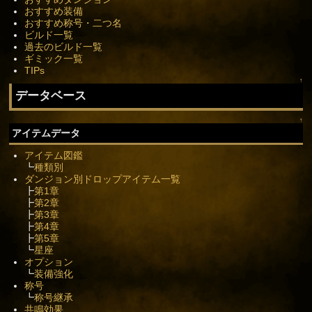
おすすめ装備
おすすめ称号・二つ名
ビルド一覧
過去のビルド一覧
ギミック一覧
TIPs
↑
データベース
↑
アイテムデータ
アイテム図鑑
┗
種類別
ダンジョン別ドロップアイテム一覧
┣
第1章
┣
第2章
┣
第3章
┣
第4章
┣
第5章
┗
星座
オプション
┗
装備強化
称号
┗
称号継承
共鳴効果