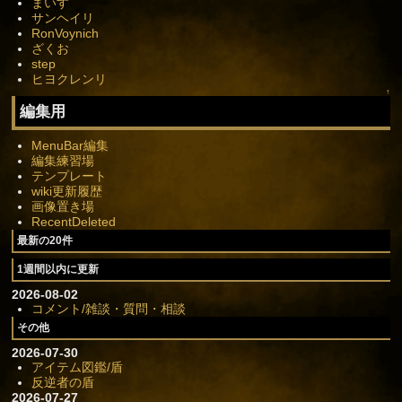
まいす
サンヘイリ
RonVoynich
ざくお
step
ヒヨクレンリ
↑
編集用
MenuBar編集
編集練習場
テンプレート
wiki更新履歴
画像置き場
RecentDeleted
最新の20件
1週間以内に更新
2026-08-02
コメント/雑談・質問・相談
その他
2026-07-30
アイテム図鑑/盾
反逆者の盾
2026-07-27