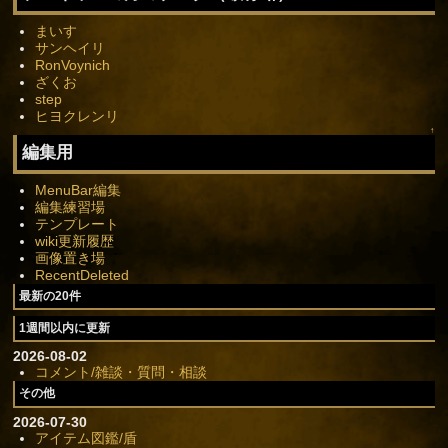
まいす
サンヘイリ
RonVoynich
ざくお
step
ヒヨクレンリ
↑
編集用
MenuBar編集
編集練習場
テンプレート
wiki更新履歴
画像置き場
RecentDeleted
最新の20件
1週間以内に更新
2026-08-02
コメント/雑談・質問・相談
その他
2026-07-30
アイテム図鑑/盾