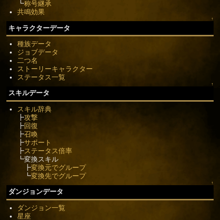
┗
称号継承
共鳴効果
↑
キャラクターデータ
種族データ
ジョブデータ
二つ名
ストーリーキャラクター
ステータス一覧
↑
スキルデータ
スキル辞典
┣
攻撃
┣
回復
┣
召喚
┣
サポート
┣
ステータス倍率
┗変換スキル
┣
変換元でグループ
┗
変換先でグループ
↑
ダンジョンデータ
ダンジョン一覧
星座