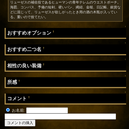
リューゼスの補佐役であるヒューマンの青年テレムのウエストポーチ。
海図、コンパス、予備の短剣、硬いパン、縄紐、金槌、日記帳、銀貨な
どに混じって、リューゼスが欲しがったとき用の酒の木瓶が入ってい
る。重いので捨てたい。
↑
おすすめオプション
†
↑
おすすめ二つ名
†
↑
相性の良い装備
†
↑
所感
†
↑
コメント
†
お名前: