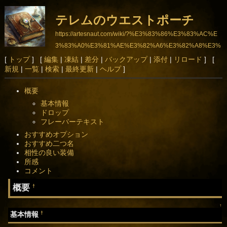
テレムのウエストポーチ
https://artesnaut.com/wiki/?%E3%83%86%E3%83%AC%E
3%83%A0%E3%81%AE%E3%82%A6%E3%82%A8%E3%
82%B9%E3%83%88%E3%83%9D%E3%83%BC%E3%8
[
トップ
] [
編集
|
凍結
|
差分
|
バックアップ
|
添付
|
リロード
] [
新規
|
一覧
|
検索
|
最終更新
|
ヘルプ
]
3%81
概要
基本情報
ドロップ
フレーバーテキスト
おすすめオプション
おすすめ二つ名
相性の良い装備
所感
コメント
概要
†
↑
†
基本情報