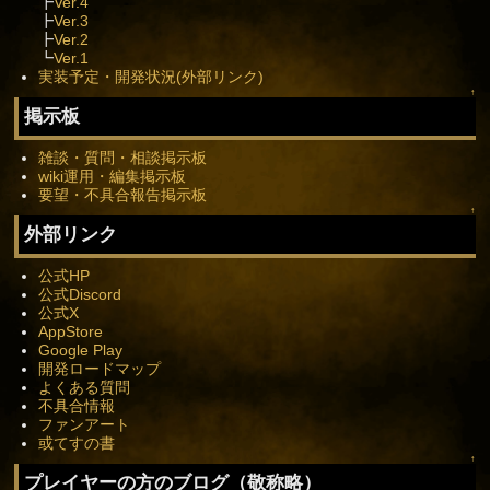
┣
Ver.4
┣
Ver.3
┣
Ver.2
┗
Ver.1
実装予定・開発状況(外部リンク)
↑
掲示板
雑談・質問・相談掲示板
wiki運用・編集掲示板
要望・不具合報告掲示板
↑
外部リンク
公式HP
公式Discord
公式X
AppStore
Google Play
開発ロードマップ
よくある質問
不具合情報
ファンアート
或てすの書
↑
プレイヤーの方のブログ（敬称略）