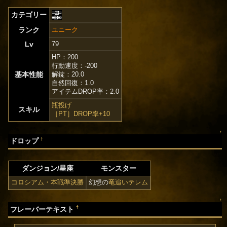
カテゴリー
ランク
ユニーク
Lv
79
HP：200
行動速度：-200
基本性能
解錠：20.0
自然回復：1.0
アイテムDROP率：2.0
瓶投げ
スキル
［PT］DROP率+10
↑
†
ドロップ
ダンジョン/星座
モンスター
コロシアム・本戦準決勝
幻想の
竜追いテレム
↑
†
フレーバーテキスト