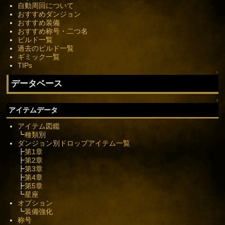
自動周回について
おすすめダンジョン
おすすめ装備
おすすめ称号・二つ名
ビルド一覧
過去のビルド一覧
ギミック一覧
TIPs
↑
データベース
↑
アイテムデータ
アイテム図鑑
┗
種類別
ダンジョン別ドロップアイテム一覧
┣
第1章
┣
第2章
┣
第3章
┣
第4章
┣
第5章
┗
星座
オプション
┗
装備強化
称号