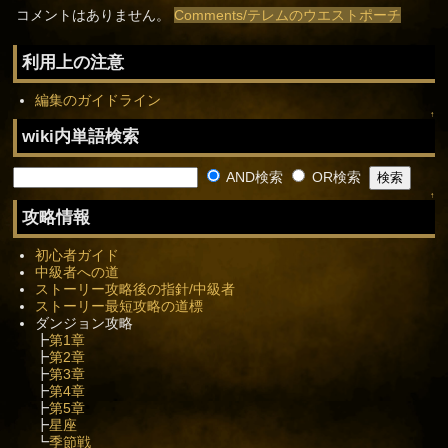
コメントはありません。
Comments/テレムのウエストポーチ
利用上の注意
編集のガイドライン
↑
wiki内単語検索
AND検索
OR検索
↑
攻略情報
初心者ガイド
中級者への道
ストーリー攻略後の指針/中級者
ストーリー最短攻略の道標
ダンジョン攻略
┣
第1章
┣
第2章
┣
第3章
┣
第4章
┣
第5章
┣
星座
┗
季節戦