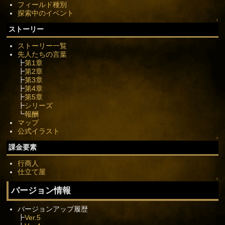
フィールド種別
探索中のイベント
↑
ストーリー
ストーリー一覧
先人たちの言葉
┣
第1章
┣
第2章
┣
第3章
┣
第4章
┣
第5章
┣
シリーズ
┗
報酬
マップ
公式イラスト
↑
課金要素
行商人
仕立て屋
↑
バージョン情報
バージョンアップ履歴
┣
Ver.5