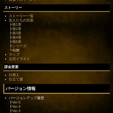
↑
ストーリー
ストーリー一覧
先人たちの言葉
┣
第1章
┣
第2章
┣
第3章
┣
第4章
┣
第5章
┣
シリーズ
┗
報酬
マップ
公式イラスト
↑
課金要素
行商人
仕立て屋
↑
バージョン情報
バージョンアップ履歴
┣
Ver.5
┣
Ver.4
┣
Ver.3