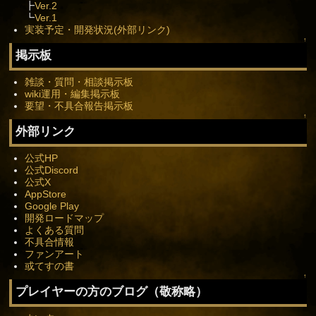
┣
Ver.2
┗
Ver.1
実装予定・開発状況(外部リンク)
↑
掲示板
雑談・質問・相談掲示板
wiki運用・編集掲示板
要望・不具合報告掲示板
↑
外部リンク
公式HP
公式Discord
公式X
AppStore
Google Play
開発ロードマップ
よくある質問
不具合情報
ファンアート
或てすの書
↑
プレイヤーの方のブログ（敬称略）