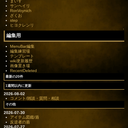
まいす
サンヘイリ
RonVoynich
ざくお
step
ヒヨクレンリ
↑
編集用
MenuBar編集
編集練習場
テンプレート
wiki更新履歴
画像置き場
RecentDeleted
最新の20件
1週間以内に更新
2026-08-02
コメント/雑談・質問・相談
その他
2026-07-30
アイテム図鑑/盾
反逆者の盾
2026-07-27