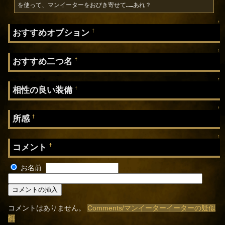
を使って、マンイーターをおびき寄せて……あれ？
↑
おすすめオプション
†
↑
おすすめ二つ名
†
↑
相性の良い装備
†
↑
所感
†
↑
コメント
†
お名前:
コメントはありません。
Comments/マンイーターイーターの疑似
餌