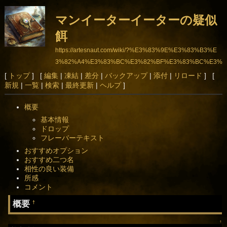
マンイーターイーターの疑似
餌
https://artesnaut.com/wiki/?%E3%83%9E%E3%83%B3%E
3%82%A4%E3%83%BC%E3%82%BF%E3%83%BC%E3%
82%A4%E3%83%BC%E3%82%BF%E3%83%BC%E3%8
[
トップ
] [
編集
|
凍結
|
差分
|
バックアップ
|
添付
|
リロード
] [
新規
|
一覧
|
検索
|
最終更新
|
ヘルプ
]
1%AE%E7%96%91%E4%BC%BC%E9%A4%8C
概要
基本情報
ドロップ
フレーバーテキスト
おすすめオプション
おすすめ二つ名
相性の良い装備
所感
コメント
概要
†
↑