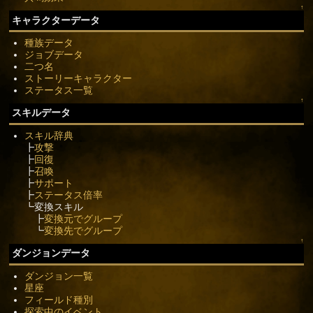
↑
キャラクターデータ
種族データ
ジョブデータ
二つ名
ストーリーキャラクター
ステータス一覧
↑
スキルデータ
スキル辞典
┣
攻撃
┣
回復
┣
召喚
┣
サポート
┣
ステータス倍率
┗変換スキル
┣
変換元でグループ
┗
変換先でグループ
↑
ダンジョンデータ
ダンジョン一覧
星座
フィールド種別
探索中のイベント