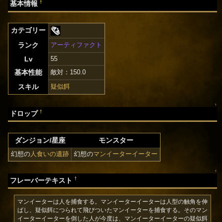
†
基本情報
カテゴリー
ランク
アーティファクト
Lv
55
基本性能
敵対：150.0
スキル
疑似餌
↑
†
ドロップ
ダンジョン/星座
モンスター
幻想の
人食いの遺跡
幻想の
マンイーターイーター
↑
†
フレーバーテキスト
マンイーターは人を捕食する。マンイーターイーターは人型の触角を伸
ばし、疑似餌につられて飛びついたマンイーターを捕食する。そのマン
イーターイーターを倒した人が今度は、マンイーターイーターの疑似餌