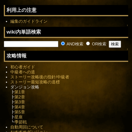
利用上の注意
編集のガイドライン
↑
wiki内単語検索
AND検索
OR検索
↑
攻略情報
初心者ガイド
中級者への道
ストーリー攻略後の指針/中級者
ストーリー最短攻略の道標
ダンジョン攻略
┣
第1章
┣
第2章
┣
第3章
┣
第4章
┣
第5章
┣
星座
┗
季節戦
自動周回について
おすすめダンジョン