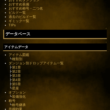
おすすめ装備
おすすめ称号・二つ名
ビルド一覧
過去のビルド一覧
ギミック一覧
TIPs
↑
データベース
↑
アイテムデータ
アイテム図鑑
┗
種類別
ダンジョン別ドロップアイテム一覧
┣
第1章
┣
第2章
┣
第3章
┣
第4章
┣
第5章
┗
星座
オプション
┗
装備強化
称号
┗
称号継承
共鳴効果