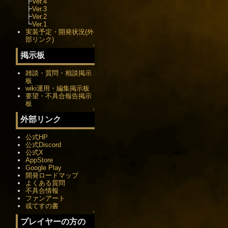
┣
Ver.4
┣
Ver.3
┣
Ver.2
┗
Ver.1
実装予定・開発状況(外
部リンク)
↑
掲示板
雑談・質問・相談掲示
板
wiki運用・編集掲示板
要望・不具合報告掲示
板
↑
外部リンク
公式HP
公式Discord
公式X
AppStore
Google Play
開発ロードマップ
よくある質問
不具合情報
ファンアート
或てすの書
↑
プレイヤーの方の