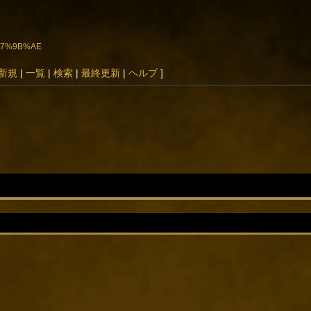
%E7%9B%AE
新規
|
一覧
|
検索
|
最終更新
|
ヘルプ
]