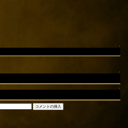
↑
↑
↑