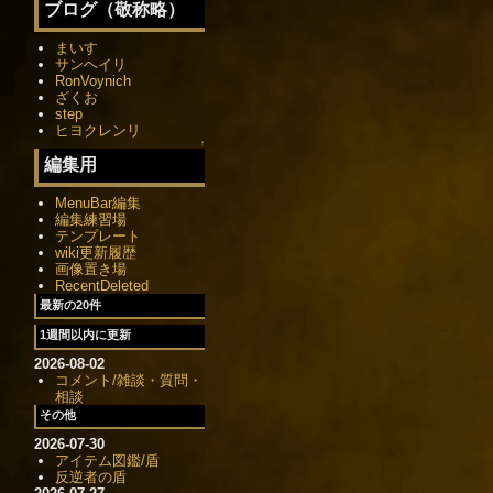
ブログ（敬称略）
まいす
サンヘイリ
RonVoynich
ざくお
step
ヒヨクレンリ
↑
編集用
MenuBar編集
編集練習場
テンプレート
wiki更新履歴
画像置き場
RecentDeleted
最新の20件
1週間以内に更新
2026-08-02
コメント/雑談・質問・
相談
その他
2026-07-30
アイテム図鑑/盾
反逆者の盾