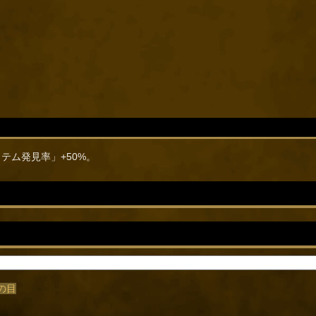
テム発見率」+50%。
虫の目