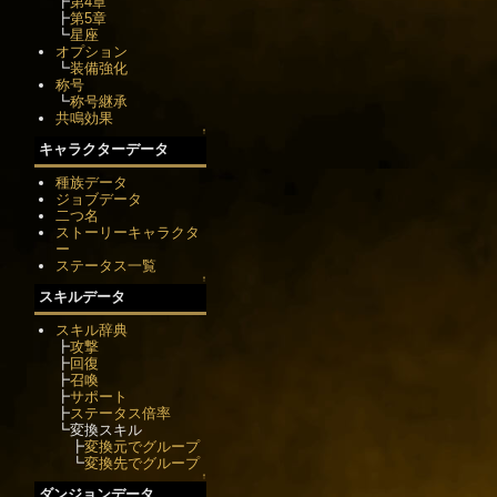
┣
第4章
┣
第5章
┗
星座
オプション
┗
装備強化
称号
┗
称号継承
共鳴効果
↑
キャラクターデータ
種族データ
ジョブデータ
二つ名
ストーリーキャラクタ
ー
ステータス一覧
↑
スキルデータ
スキル辞典
┣
攻撃
┣
回復
┣
召喚
┣
サポート
┣
ステータス倍率
┗変換スキル
┣
変換元でグループ
┗
変換先でグループ
↑
ダンジョンデータ