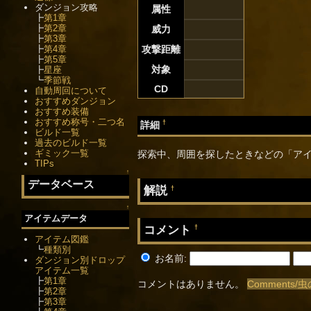
ダンジョン攻略
属性
┣
第1章
┣
第2章
威力
┣
第3章
┣
第4章
攻撃距離
┣
第5章
対象
┣
星座
┗
季節戦
CD
自動周回について
おすすめダンジョン
おすすめ装備
おすすめ称号・二つ名
†
詳細
ビルド一覧
過去のビルド一覧
ギミック一覧
探索中、周囲を探したときなどの「アイ
TIPs
↑
データベース
解説
†
↑
アイテムデータ
コメント
†
アイテム図鑑
┗
種類別
お名前:
ダンジョン別ドロップ
アイテム一覧
┣
第1章
コメントはありません。
Comments/
┣
第2章
┣
第3章