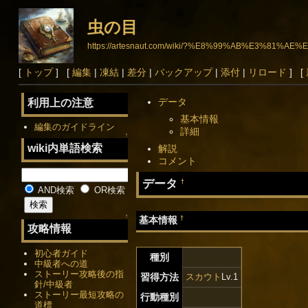
虫の目
https://artesnaut.com/wiki/?%E8%99%AB%E3%81%AE
[
トップ
] [
編集
|
凍結
|
差分
|
バックアップ
|
添付
|
リロード
] [
データ
利用上の注意
基本情報
編集のガイドライン
詳細
↑
wiki内単語検索
解説
コメント
データ
†
AND検索
OR検索
↑
†
基本情報
攻略情報
初心者ガイド
種別
中級者への道
ストーリー攻略後の指
習得方法
スカウト
Lv.1
針/中級者
ストーリー最短攻略の
行動種別
道標