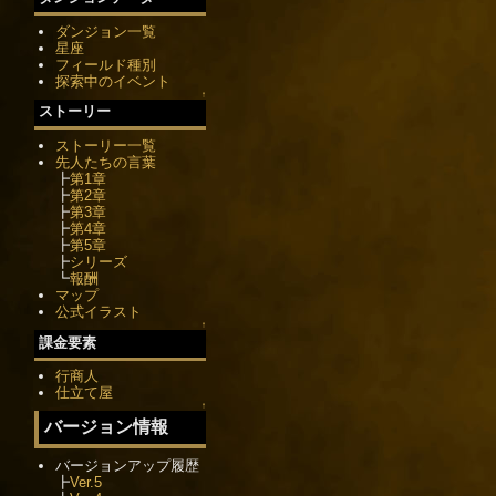
ダンジョン一覧
星座
フィールド種別
探索中のイベント
↑
ストーリー
ストーリー一覧
先人たちの言葉
┣
第1章
┣
第2章
┣
第3章
┣
第4章
┣
第5章
┣
シリーズ
┗
報酬
マップ
公式イラスト
↑
課金要素
行商人
仕立て屋
↑
バージョン情報
バージョンアップ履歴
┣
Ver.5