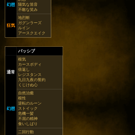
幻想
陽気な笛音
不敵な笑み
地烈斬
ガグンラーズ
狂気
ルイン
アースクエイク
パッシブ
根気
カースボディ
倍返し
通常
レジスタンス
九日九夜の誓約
くじけぬ心
自然治癒
根性
逆転のルーン
幻想
ストイック
危機一髪
不屈の精神
食いしばり
二回行動