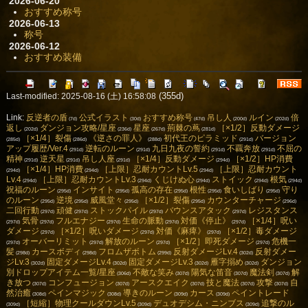
2026-06-20
おすすめ称号
2026-06-13
称号
2026-06-12
おすすめ装備
(355d)
Last-modified: 2025-08-16 (土) 16:58:08
Link:
反逆者の盾
公式イラスト
おすすめ称号
吊し人
ルイン
倍
(7d)
(30d)
(47d)
(200d)
(202d)
返し
ダンジョン攻略/星座
星座
荊棘の蔦
［×1/2］反動ダメージ
(202d)
(236d)
(267d)
(281d)
［×1/4］裂傷
《逆さの罪人》
初代王のピラミッド
バージョン
(285d)
(286d)
(288d)
(291d)
アップ履歴/Ver.4
逆転のルーン
九日九夜の誓約
不覊奔放
不屈の
(291d)
(291d)
(291d)
(291d)
精神
逆天星
吊し人座
［×1/4］反動ダメージ
［×1/2］HP消費
(291d)
(291d)
(291d)
(294d)
［×1/4］HP消費
［上限］忍耐カウントLv.5
［上限］忍耐カウント
(294d)
(294d)
(294d)
Lv.4
［上限］忍耐カウントLv.3
くじけぬ心
ストイック
根気
(294d)
(294d)
(294d)
(294d)
(294d)
祝福のルーン
インサイト
孤高の存在
根性
食いしばり
守り
(295d)
(295d)
(295d)
(295d)
(295d)
のルーン
逆境
威風堂々
［×1/2］裂傷
カウンターチャージ
(295d)
(295d)
(295d)
(295d)
(296d)
二回行動
頑健
ストックパイル
バウンスアタック
レジスタンス
(297d)
(297d)
(297d)
(297d)
気骨
フルエナジー
生命の脈動
対価《停止》
［×1/4］呪い
(297d)
(297d)
(297d)
(297d)
(297d)
ダメージ
［×1/2］呪いダメージ
対価《麻痺》
［×1/2］毒ダメージ
(297d)
(297d)
(297d)
オーバーリミット
解放のルーン
［×1/2］即死ダメージ
危機一
(297d)
(297d)
(297d)
(297d)
髪
カースボディ
フロムザボトム
反射ダメージLv.4
反射ダメー
(298d)
(298d)
(299d)
(302d)
ジLv.3
固定ダメージLv.4
固定ダメージLv.3
雁字搦め
ダンジョン
(302d)
(302d)
(302d)
(302d)
別ドロップアイテム一覧/星座
不敵な笑み
陽気な笛音
魔法剣
解
(306d)
(307d)
(307d)
(307d)
き放つ
コンフュージョン
アースクエイク
技と魔法
攻撃
自
(307d)
(307d)
(307d)
(307d)
(307d)
然治癒
ペインマジック
導きのルーン
カース
ペイントレード
(308d)
(308d)
(309d)
(309d)
［短縮］物理クールダウンLv.5
デュオデシム・ニンブス
追撃のル
(309d)
(309d)
(309d)