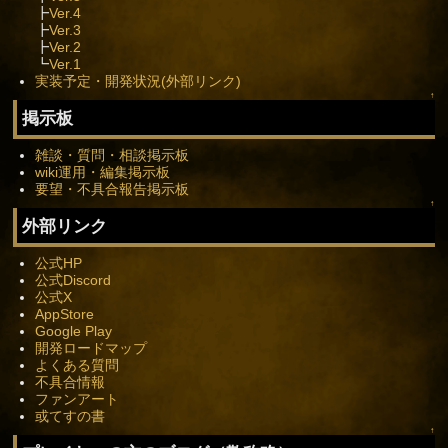
┣
Ver.4
┣
Ver.3
┣
Ver.2
┗
Ver.1
実装予定・開発状況(外部リンク)
↑
掲示板
雑談・質問・相談掲示板
wiki運用・編集掲示板
要望・不具合報告掲示板
↑
外部リンク
公式HP
公式Discord
公式X
AppStore
Google Play
開発ロードマップ
よくある質問
不具合情報
ファンアート
或てすの書
↑