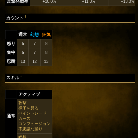
反撃発動率
+10.0%
+11.0%
+13.0%
↑
†
カウント
通常
幻想
狂気
怒り
5
7
8
集中
5
7
8
忍耐
10
12
13
↑
†
スキル
アクティブ
攻撃
様子を見る
ペイントレード
通常
カース
コンフュージョン
不思議な踊り
瞑想