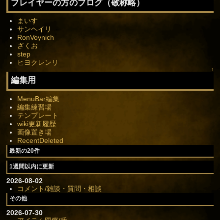
プレイヤーの方のブログ（敬称略）
まいす
サンヘイリ
RonVoynich
ざくお
step
ヒヨクレンリ
↑
編集用
MenuBar編集
編集練習場
テンプレート
wiki更新履歴
画像置き場
RecentDeleted
最新の20件
1週間以内に更新
2026-08-02
コメント/雑談・質問・相談
その他
2026-07-30