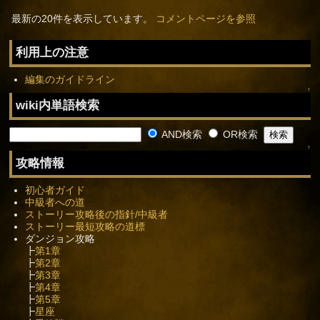
最新の20件を表示しています。
コメントページを参照
利用上の注意
編集のガイドライン
↑
wiki内単語検索
AND検索
OR検索
↑
攻略情報
初心者ガイド
中級者への道
ストーリー攻略後の指針/中級者
ストーリー最短攻略の道標
ダンジョン攻略
┣
第1章
┣
第2章
┣
第3章
┣
第4章
┣
第5章
┣
星座