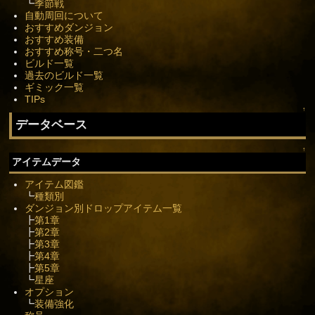
┗
季節戦
自動周回について
おすすめダンジョン
おすすめ装備
おすすめ称号・二つ名
ビルド一覧
過去のビルド一覧
ギミック一覧
TIPs
↑
データベース
↑
アイテムデータ
アイテム図鑑
┗
種類別
ダンジョン別ドロップアイテム一覧
┣
第1章
┣
第2章
┣
第3章
┣
第4章
┣
第5章
┗
星座
オプション
┗
装備強化