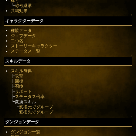
称号
┗
称号継承
共鳴効果
↑
キャラクターデータ
種族データ
ジョブデータ
二つ名
ストーリーキャラクター
ステータス一覧
↑
スキルデータ
スキル辞典
┣
攻撃
┣
回復
┣
召喚
┣
サポート
┣
ステータス倍率
┗変換スキル
┣
変換元でグループ
┗
変換先でグループ
↑
ダンジョンデータ
ダンジョン一覧