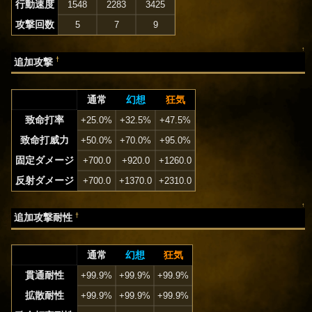
行動速度
1548
2283
3425
攻撃回数
5
7
9
↑
†
追加攻撃
通常
幻想
狂気
致命打率
+25.0%
+32.5%
+47.5%
致命打威力
+50.0%
+70.0%
+95.0%
固定ダメージ
+700.0
+920.0
+1260.0
反射ダメージ
+700.0
+1370.0
+2310.0
↑
†
追加攻撃耐性
通常
幻想
狂気
貫通耐性
+99.9%
+99.9%
+99.9%
拡散耐性
+99.9%
+99.9%
+99.9%