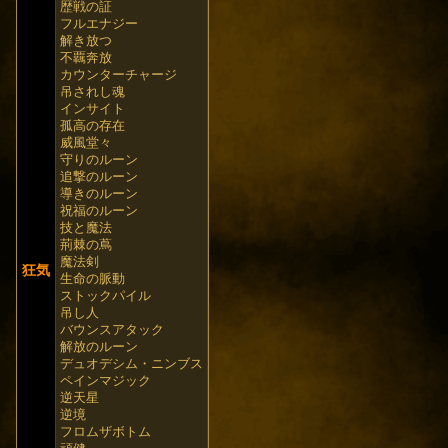
歴戦の証
フルエナジー
解き放つ
不覊奔放
カウンターチャージ
吊されし魂
インサイト
孤高の存在
威風堂々
守りのルーン
追撃のルーン
導きのルーン
祝福のルーン
技と魔法
荊棘の蔦
魔法剣
狂気
生命の脈動
ストックパイル
吊し人
バウンスアタック
解放のルーン
デュオデシム・ニンブス
ペインマジック
逆天星
逆境
フロムザボトム