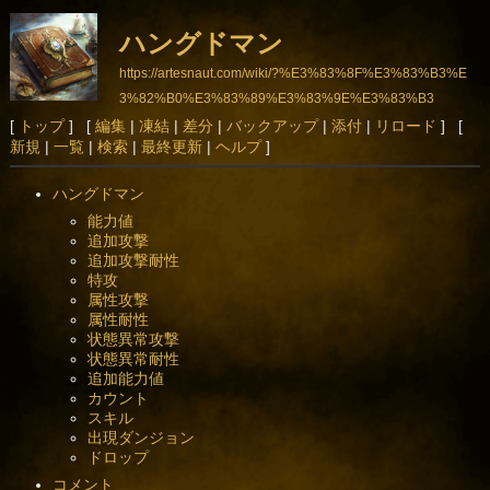
ハングドマン
https://artesnaut.com/wiki/?%E3%83%8F%E3%83%B3%E
3%82%B0%E3%83%89%E3%83%9E%E3%83%B3
[
トップ
] [
編集
|
凍結
|
差分
|
バックアップ
|
添付
|
リロード
] [
新規
|
一覧
|
検索
|
最終更新
|
ヘルプ
]
ハングドマン
能力値
追加攻撃
追加攻撃耐性
特攻
属性攻撃
属性耐性
状態異常攻撃
状態異常耐性
追加能力値
カウント
スキル
出現ダンジョン
ドロップ
コメント