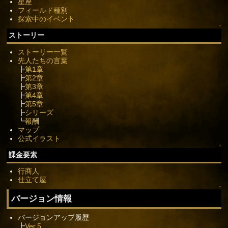
星座
フィールド種別
探索中のイベント
↑
ストーリー
ストーリー一覧
先人たちの言葉
┣
第1章
┣
第2章
┣
第3章
┣
第4章
┣
第5章
┣
シリーズ
┗
報酬
マップ
公式イラスト
↑
課金要素
行商人
仕立て屋
↑
バージョン情報
バージョンアップ履歴
┣
Ver.5