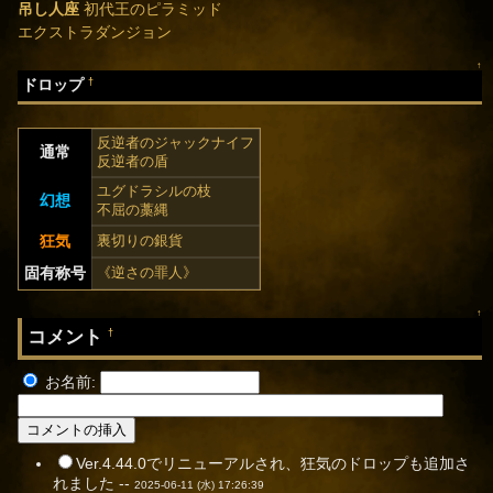
吊し人座
初代王のピラミッド
エクストラダンジョン
↑
†
ドロップ
反逆者のジャックナイフ
通常
反逆者の盾
ユグドラシルの枝
幻想
不屈の藁縄
狂気
裏切りの銀貨
固有称号
《逆さの罪人》
↑
コメント
†
お名前:
Ver.4.44.0でリニューアルされ、狂気のドロップも追加さ
れました --
2025-06-11 (水) 17:26:39