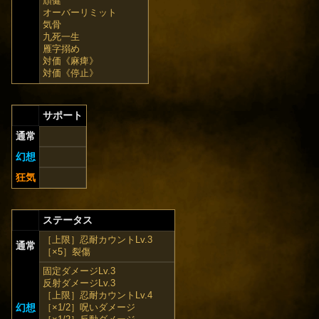
頑健
オーバーリミット
気骨
九死一生
雁字搦め
対価《麻痺》
対価《停止》
サポート
通常
幻想
狂気
ステータス
［上限］忍耐カウントLv.3
通常
［×5］裂傷
固定ダメージLv.3
反射ダメージLv.3
［上限］忍耐カウントLv.4
幻想
［×1/2］呪いダメージ