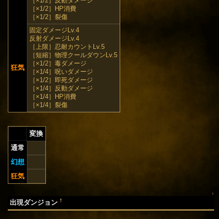
［×1/2］反動ダメージ
［×1/2］HP消費
［×1/2］裂傷
固定ダメージLv.4
反射ダメージLv.4
［上限］忍耐カウントLv.5
［短縮］物理クールダウンLv.5
［×1/2］毒ダメージ
狂気
［×1/4］呪いダメージ
［×1/2］即死ダメージ
［×1/4］反動ダメージ
［×1/4］HP消費
［×1/4］裂傷
変換
通常
幻想
狂気
↑
†
出現ダンジョン