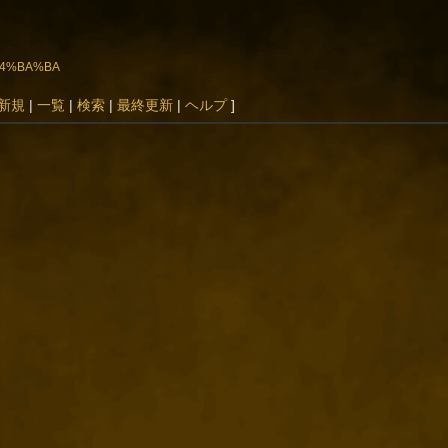
%E4%BA%BA
新規
|
一覧
|
検索
|
最終更新
|
ヘルプ
]