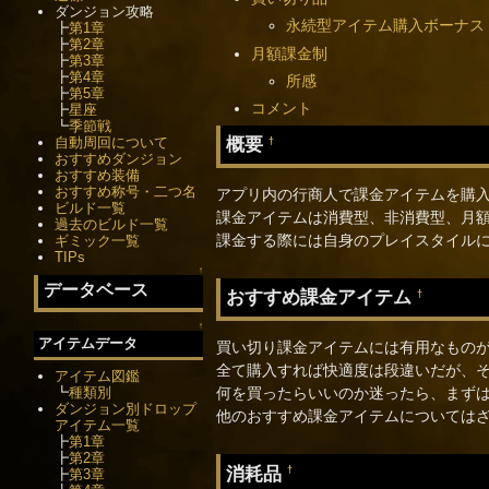
ダンジョン攻略
永続型アイテム購入ボーナス
┣
第1章
┣
第2章
月額課金制
┣
第3章
┣
第4章
所感
┣
第5章
コメント
┣
星座
┗
季節戦
概要
自動周回について
†
おすすめダンジョン
おすすめ装備
おすすめ称号・二つ名
アプリ内の行商人で課金アイテムを購
ビルド一覧
課金アイテムは消費型、非消費型、月額
過去のビルド一覧
課金する際には自身のプレイスタイル
ギミック一覧
TIPs
↑
データベース
おすすめ課金アイテム
†
↑
アイテムデータ
買い切り課金アイテムには有用なもの
全て購入すれば快適度は段違いだが、
アイテム図鑑
┗
種類別
何を買ったらいいのか迷ったら、まず
ダンジョン別ドロップ
他のおすすめ課金アイテムについては
アイテム一覧
┣
第1章
┣
第2章
消耗品
†
┣
第3章