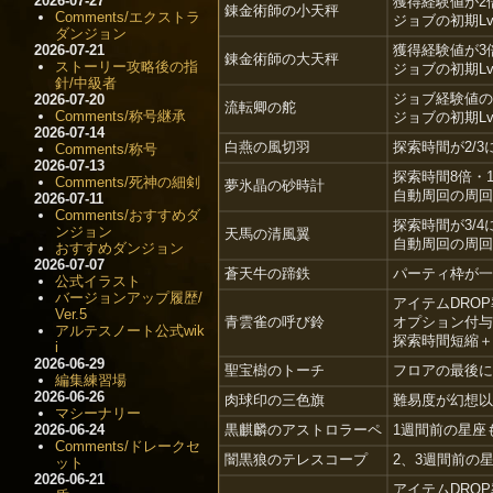
2026-07-27
獲得経験値が2
錬金術師の小天秤
Comments/エクストラ
ジョブの初期Lv
ダンジョン
2026-07-21
獲得経験値が3
錬金術師の大天秤
ストーリー攻略後の指
ジョブの初期Lv
針/中級者
ジョブ経験値の
2026-07-20
流転卿の舵
Comments/称号継承
ジョブの初期Lv
2026-07-14
白燕の風切羽
探索時間が2/3
Comments/称号
2026-07-13
探索時間8倍・
Comments/死神の細剣
夢氷晶の砂時計
自動周回の周回
2026-07-11
Comments/おすすめダ
探索時間が3/4
ンジョン
天馬の清風翼
自動周回の周回
おすすめダンジョン
2026-07-07
蒼天牛の蹄鉄
パーティ枠が一
公式イラスト
バージョンアップ履歴/
アイテムDROP
Ver.5
青雲雀の呼び鈴
オプション付与
アルテスノート公式wik
探索時間短縮＋
i
2026-06-29
聖宝樹のトーチ
フロアの最後に
編集練習場
2026-06-26
肉球印の三色旗
難易度が幻想以
マシーナリー
2026-06-24
黒麒麟のアストロラーペ
1週間前の星座
Comments/ドレークセ
闇黒狼のテレスコープ
2、3週間前の
ット
2026-06-21
アイテムDRO