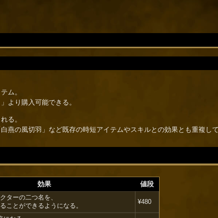
イテム。
）」より購入可能できる。
される。
「白燕の風切羽」など既存の時短アイテムやスキルとの効果とも重複し
効果
値段
クターの二つ名を、
¥480
ることができるようになる。