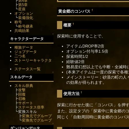
┣
第4章
┣
第5章
┗
星座
†
黄金郷のコンパス
オプション
┗
装備強化
称号
†
概要
┗
称号継承
共鳴効果
↑
探索時に使用することで、
キャラクターデータ
アイテムDROP率2倍
種族データ
オプション付与率1.5倍
ジョブデータ
二つ名
探索時間1/2
ストーリーキャラクタ
経験値2倍
ー
難易度幻想以上でも中断・全滅時
ステータス一覧
(本来アイテムは一度の探索で各種
↑
メインストーリー：砂漠の町の人
スキルデータ
の効果が得られます。
スキル辞典
┣
攻撃
†
使用方法
┣
回復
┣
召喚
┣
サポート
探索に行かせた後に「コンパス」を押
┣
ステータス倍率
また、設定タブの「探索中に黄金郷の
┗変換スキル
┣
変換元でグループ
同じく「自動周回時に黄金郷のコンパ
┗
変換先でグループ
↑
ダンジョンデータ