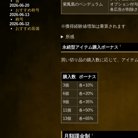
盾
紫鳳凰のペンデュラム
オプション付与
2026-06-20
各広告が削除さ
おすすめ称号
2026-06-13
称号
2026-06-12
※獲得経験値増加は乗算されます
おすすめ装備
所感
†
永続型アイテム購入ボーナス
買い切り品の購入数に応じて、アイテム
購入数
ボーナス
3個
各+10%
6個
各+20%
9個
各+35%
11個
各+50%
13個
各+65%
月額課金制
†