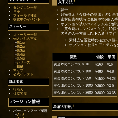
†
入手方法
ダンジョン一覧
課金
星座
月額課金「金獅子の刻印」の効果
フィールド種別
素材広告視聴時に低確率で5個入手
探索中のイベント
↑
オプション被りのアイテムを分解
ストーリー
「黄金郷のコンパスの欠片」10
欠片の入手方法は以下の通りです
ストーリー一覧
先人たちの言葉
素材広告視聴時に確定で1個~
┣
第1章
オプション被りのアイテムを分
┣
第2章
┣
第3章
┣
第4章
個数
値段
単価
┣
第5章
┣
シリーズ
黄金郷のコンパス × 10
¥160
¥16
┗
報酬
マップ
黄金郷のコンパス × 100
¥480
¥4.8
公式イラスト
↑
黄金郷のコンパス × 350
¥1500
¥4.28
課金要素
黄金郷のコンパス × 1000
¥3900
¥3.9
行商人
黄金郷のコンパス × 2600
¥8800
¥3.38
仕立て屋
↑
バージョン情報
†
星屑の砂瓶
バージョンアップ履歴
┣
Ver.5