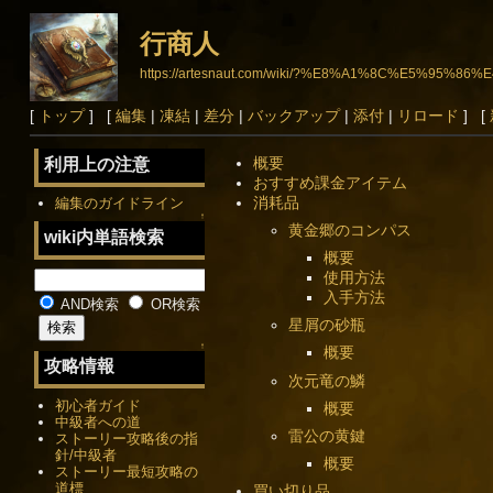
行商人
https://artesnaut.com/wiki/?%E8%A1%8C%E5%95%86
[
トップ
] [
編集
|
凍結
|
差分
|
バックアップ
|
添付
|
リロード
] [
概要
利用上の注意
おすすめ課金アイテム
消耗品
編集のガイドライン
↑
黄金郷のコンパス
wiki内単語検索
概要
使用方法
入手方法
AND検索
OR検索
星屑の砂瓶
↑
概要
攻略情報
次元竜の鱗
初心者ガイド
概要
中級者への道
雷公の黄鍵
ストーリー攻略後の指
針/中級者
概要
ストーリー最短攻略の
道標
買い切り品