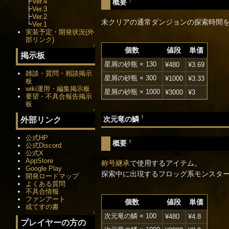
┣
Ver.4
†
概要
┣
Ver.3
┣
Ver.2
未クリアの通常ダンジョンの探索時間を
┗
Ver.1
実装予定・開発状況(外
部リンク)
↑
個数
値段
単価
掲示板
星屑の砂瓶 × 130
¥480
¥3.69
雑談・質問・相談掲示
星屑の砂瓶 × 300
¥1000
¥3.33
板
wiki運用・編集掲示板
星屑の砂瓶 × 1000
¥3000
¥3
要望・不具合報告掲示
板
↑
†
次元竜の鱗
外部リンク
公式HP
†
概要
公式Discord
公式X
AppStore
称号継承
で使用するアイテム。
Google Play
探索中に出現するフロッグ系モンスタ
開発ロードマップ
よくある質問
不具合情報
ファンアート
個数
値段
単価
或てすの書
↑
次元竜の鱗 × 100
¥480
¥4.8
プレイヤーの方の