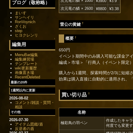
次元竜の鱗 × 1000
¥3900
¥3.9
ブログ（敬称略）
次元竜の鱗 × 2600
¥8800
¥3.38
まいす
サンヘイリ
RonVoynich
†
雷公の黄鍵
ざくお
step
ヒヨクレンリ
†
概要
↑
編集用
650円
MenuBar編集
イベント期間中のみ購入可能な課金ア
編集練習場
編成＞市場＞「行商人（イベント限定
テンプレート
wiki更新履歴
画像置き場
購入から1週間、探索時間が2/3に短縮
RecentDeleted
効果は購入直後に自動的に適用され、
最新の20件
1週間以内に更新
買い切り品
†
2026-08-02
コメント/雑談・質問・
相談
名称
その他
2026-07-30
作成したキャラ
極彩鳥の羽ペン
アイテム図鑑/盾
何度でも変更す
反逆者の盾