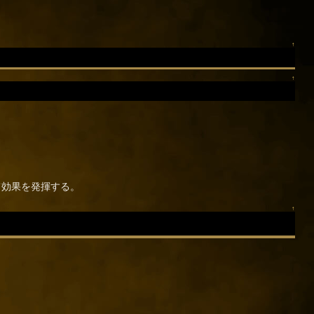
↑
↑
て効果を発揮する。
↑