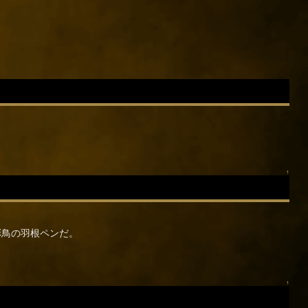
↑
彩鳥の羽根ペンだ。
↑