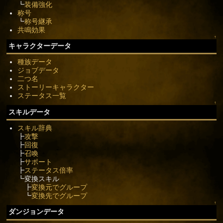
┗
装備強化
称号
┗
称号継承
共鳴効果
↑
キャラクターデータ
種族データ
ジョブデータ
二つ名
ストーリーキャラクター
ステータス一覧
↑
スキルデータ
スキル辞典
┣
攻撃
┣
回復
┣
召喚
┣
サポート
┣
ステータス倍率
┗変換スキル
┣
変換元でグループ
┗
変換先でグループ
↑
ダンジョンデータ