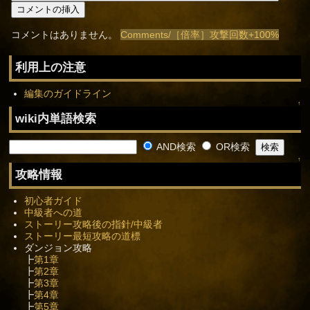
コメントはありません。
Comments/［倍率］攻撃回数+100%
利用上の注意
編集のガイドライン
↑
wiki内単語検索
AND検索
OR検索
↑
攻略情報
初心者ガイド
中級者への道
ストーリー攻略後の指針/中級者
ストーリー最短攻略の道標
ダンジョン攻略
┣
第1章
┣
第2章
┣
第3章
┣
第4章
┣
第5章