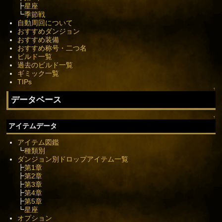
┣
星座
┗
季節戦
自動周回について
おすすめダンジョン
おすすめ装備
おすすめ称号・二つ名
ビルド一覧
過去のビルド一覧
ギミック一覧
TIPs
↑
データベース
↑
アイテムデータ
アイテム図鑑
┗
種類別
ダンジョン別ドロップアイテム一覧
┣
第1章
┣
第2章
┣
第3章
┣
第4章
┣
第5章
┗
星座
オプション