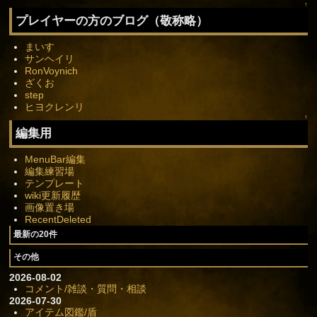
↑
プレイヤーの方のブログ（敬称略）
まいす
サンヘイリ
RonVoynich
ざくお
step
ヒヨクレンリ
↑
編集用
MenuBar編集
編集練習場
テンプレート
wiki更新履歴
画像置き場
RecentDeleted
最新の20件
その他
2026-08-02
コメント/雑談・質問・相談
2026-07-30
アイテム図鑑/盾