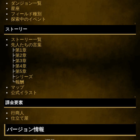
ダンジョン一覧
星座
フィールド種別
探索中のイベント
↑
ストーリー
ストーリー一覧
先人たちの言葉
┣
第1章
┣
第2章
┣
第3章
┣
第4章
┣
第5章
┣
シリーズ
┗
報酬
マップ
公式イラスト
↑
課金要素
行商人
仕立て屋
↑
バージョン情報