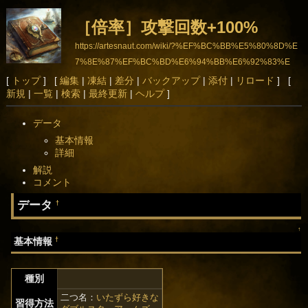
［倍率］攻撃回数+100%
https://artesnaut.com/wiki/?%EF%BC%BB%E5%80%8D%E
7%8E%87%EF%BC%BD%E6%94%BB%E6%92%83%E
5%9B%9E%E6%95%B0%2B100%25
[
トップ
] [
編集
|
凍結
|
差分
|
バックアップ
|
添付
|
リロード
] [
新規
|
一覧
|
検索
|
最終更新
|
ヘルプ
]
データ
基本情報
詳細
解説
コメント
データ
†
↑
†
基本情報
種別
二つ名：
いたずら好きな
習得方法