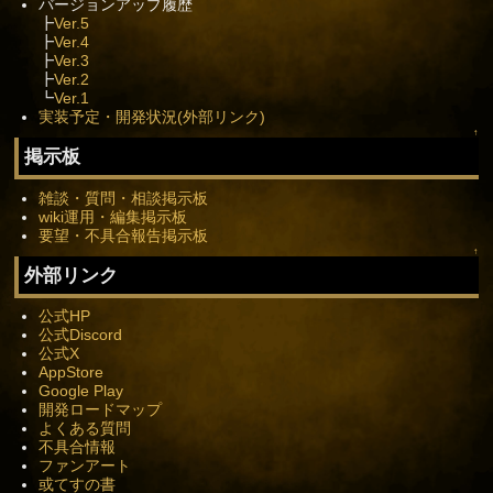
バージョンアップ履歴
┣
Ver.5
┣
Ver.4
┣
Ver.3
┣
Ver.2
┗
Ver.1
実装予定・開発状況(外部リンク)
↑
掲示板
雑談・質問・相談掲示板
wiki運用・編集掲示板
要望・不具合報告掲示板
↑
外部リンク
公式HP
公式Discord
公式X
AppStore
Google Play
開発ロードマップ
よくある質問
不具合情報
ファンアート
或てすの書