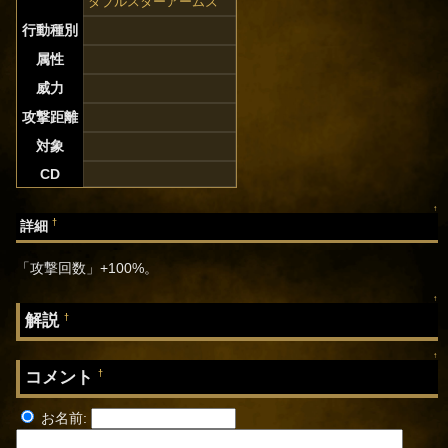
ダブルスターアームズ
行動種別
属性
威力
攻撃距離
対象
CD
↑
†
詳細
「攻撃回数」+100%。
↑
解説
†
↑
コメント
†
お名前: