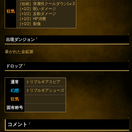
［短縮］突属性クールダウンLv.3
［×1/2］呪いダメージ
狂気
［×1/2］反動ダメージ
［×1/2］HP消費
［×1/2］裂傷
↑
†
出現ダンジョン
暴かれた金鉱脈
↑
†
ドロップ
通常
トリプルギアスピア
幻想
トリプルギアシューズ
狂気
固有称号
↑
コメント
†