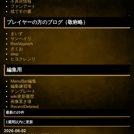
不具合情報
ファンアート
或てすの書
↑
プレイヤーの方のブログ（敬称略）
まいす
サンヘイリ
RonVoynich
ざくお
step
ヒヨクレンリ
↑
編集用
MenuBar編集
編集練習場
テンプレート
wiki更新履歴
画像置き場
RecentDeleted
最新の20件
1週間以内に更新
2026-08-02