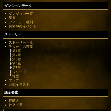
↑
ダンジョンデータ
ダンジョン一覧
星座
フィールド種別
探索中のイベント
↑
ストーリー
ストーリー一覧
先人たちの言葉
┣
第1章
┣
第2章
┣
第3章
┣
第4章
┣
第5章
┣
シリーズ
┗
報酬
マップ
公式イラスト
↑
課金要素
行商人
仕立て屋
↑