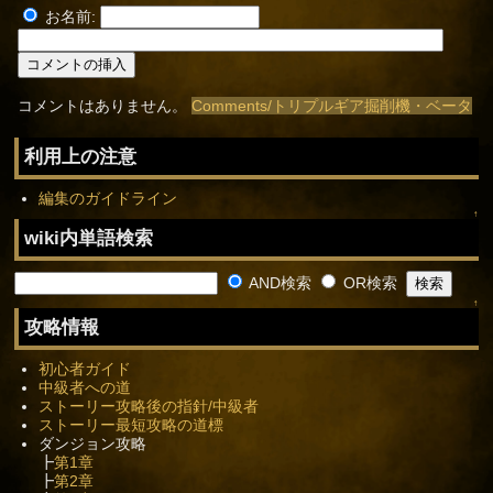
お名前:
コメントはありません。
Comments/トリプルギア掘削機・ベータ
利用上の注意
編集のガイドライン
↑
wiki内単語検索
AND検索
OR検索
↑
攻略情報
初心者ガイド
中級者への道
ストーリー攻略後の指針/中級者
ストーリー最短攻略の道標
ダンジョン攻略
┣
第1章
┣
第2章