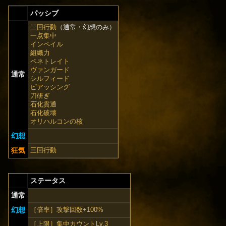
パッシブ
二回行動
（通常・幻想のみ）
一点集中
インペイル
組織力
ペネトレイト
ヴァンガード
通常
シルフィード
ピアッシング
刀研ぎ
石化貫通
石化破壊
オリハルコンの核
幻想
狂気
三回行動
ステータス
通常
幻想
［倍率］攻撃回数+100%
［上限］集中カウントLv.3