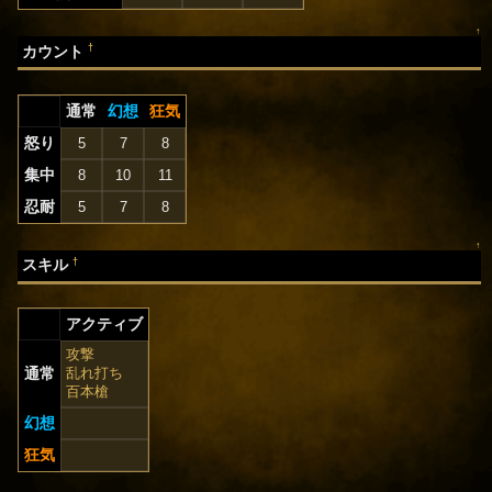
↑
†
カウント
通常
幻想
狂気
怒り
5
7
8
集中
8
10
11
忍耐
5
7
8
↑
†
スキル
アクティブ
攻撃
通常
乱れ打ち
百本槍
幻想
狂気