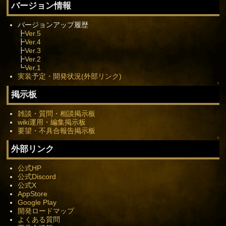
バージョン情報
バージョンアップ履歴
┣
Ver.5
┣
Ver.4
┣
Ver.3
┣
Ver.2
┗
Ver.1
実装予定・開発状況(外部リンク)
↑
掲示板
雑談・質問・相談掲示板
wiki運用・編集掲示板
要望・不具合報告掲示板
↑
外部リンク
公式HP
公式Discord
公式X
AppStore
Google Play
開発ロードマップ
よくある質問