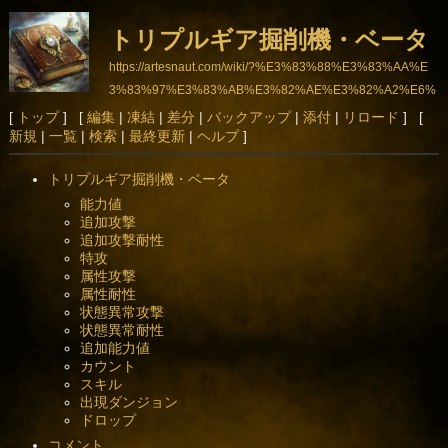
トリプルギア掘削機・ベータ
https://artesnaut.com/wiki/?%E3%83%88%E3%83%AA%E
3%83%97%E3%83%AB%E3%82%AE%E3%82%A2%E6%
8E%98%E5%89%8A%E6%A9%9F%E3%83%BB%E3%8
[
トップ
] [
編集
|
凍結
|
差分
|
バックアップ
|
添付
|
リロード
] [
新規
|
一覧
|
検索
|
最終更新
|
ヘルプ
]
3%99%E3%83%BC%E3%82%BF
トリプルギア掘削機・ベータ
能力値
追加攻撃
追加攻撃耐性
特攻
属性攻撃
属性耐性
状態異常攻撃
状態異常耐性
追加能力値
カウント
スキル
出現ダンジョン
ドロップ
コメント