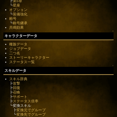
┣
第5章
┗
星座
オプション
┗
装備強化
称号
┗
称号継承
共鳴効果
↑
キャラクターデータ
種族データ
ジョブデータ
二つ名
ストーリーキャラクター
ステータス一覧
↑
スキルデータ
スキル辞典
┣
攻撃
┣
回復
┣
召喚
┣
サポート
┣
ステータス倍率
┗変換スキル
┣
変換元でグループ
┗
変換先でグループ