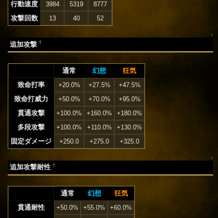
行動速度
3984
5319
8777
攻撃回数
13
40
52
↑
†
追加攻撃
通常
幻想
狂気
致命打率
+20.0%
+27.5%
+47.5%
致命打威力
+50.0%
+70.0%
+95.0%
貫通攻撃
+100.0%
+160.0%
+180.0%
多段攻撃
+100.0%
+110.0%
+130.0%
固定ダメージ
+250.0
+275.0
+325.0
↑
†
追加攻撃耐性
通常
幻想
狂気
貫通耐性
+50.0%
+55.0%
+60.0%