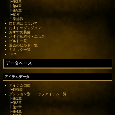
┣
第3章
┣
第4章
┣
第5章
┣
星座
┗
季節戦
自動周回について
おすすめダンジョン
おすすめ装備
おすすめ称号・二つ名
ビルド一覧
過去のビルド一覧
ギミック一覧
TIPs
↑
データベース
↑
アイテムデータ
アイテム図鑑
┗
種類別
ダンジョン別ドロップアイテム一覧
┣
第1章
┣
第2章
┣
第3章
┣
第4章