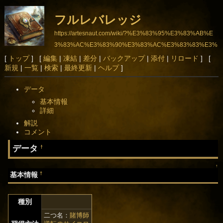
フルレバレッジ
https://artesnaut.com/wiki/?%E3%83%95%E3%83%AB%E
3%83%AC%E3%83%90%E3%83%AC%E3%83%83%E3%
82%B8
[
トップ
] [
編集
|
凍結
|
差分
|
バックアップ
|
添付
|
リロード
] [
新規
|
一覧
|
検索
|
最終更新
|
ヘルプ
]
データ
基本情報
詳細
解説
コメント
データ
†
↑
†
基本情報
種別
二つ名：
賭博師