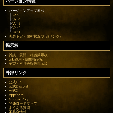
バージョン情報
バージョンアップ履歴
┣
Ver.5
┣
Ver.4
┣
Ver.3
┣
Ver.2
┗
Ver.1
実装予定・開発状況(外部リンク)
↑
掲示板
雑談・質問・相談掲示板
wiki運用・編集掲示板
要望・不具合報告掲示板
↑
外部リンク
公式HP
公式Discord
公式X
AppStore
Google Play
開発ロードマップ
よくある質問
不具合情報