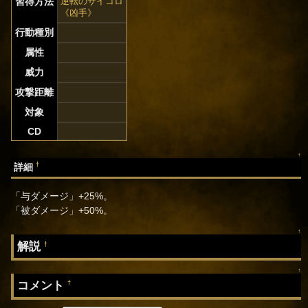
習得方法
逆転のサイコロ
《凶手》
行動種別
属性
威力
攻撃距離
対象
CD
↑
†
詳細
「与ダメージ」+25%。
「被ダメージ」+50%。
↑
解説
†
↑
コメント
†