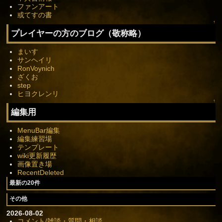
ファンアート
或てすの書
↑
プレイヤーの方のブログ（敬称略）
まいす
サンヘイリ
RonVoynich
ざくお
step
ヒヨクレンリ
↑
編集用
MenuBar編集
編集練習場
テンプレート
wiki更新履歴
画像置き場
RecentDeleted
最新の20件
その他
2026-08-02
コメント/雑談・質問・相談