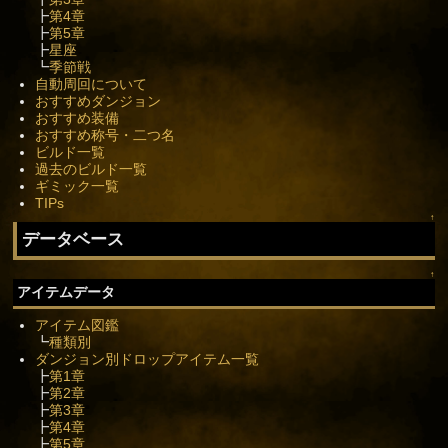
┣
第4章
┣
第5章
┣
星座
┗
季節戦
自動周回について
おすすめダンジョン
おすすめ装備
おすすめ称号・二つ名
ビルド一覧
過去のビルド一覧
ギミック一覧
TIPs
↑
データベース
↑
アイテムデータ
アイテム図鑑
┗
種類別
ダンジョン別ドロップアイテム一覧
┣
第1章
┣
第2章
┣
第3章
┣
第4章
┣
第5章