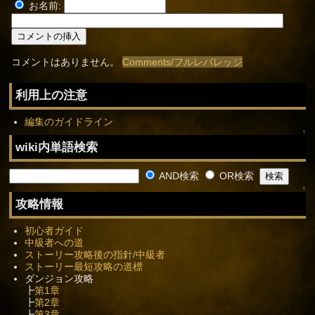
お名前:
コメントはありません。
Comments/フルレバレッジ
利用上の注意
編集のガイドライン
↑
wiki内単語検索
AND検索
OR検索
↑
攻略情報
初心者ガイド
中級者への道
ストーリー攻略後の指針/中級者
ストーリー最短攻略の道標
ダンジョン攻略
┣
第1章
┣
第2章
┣
第3章