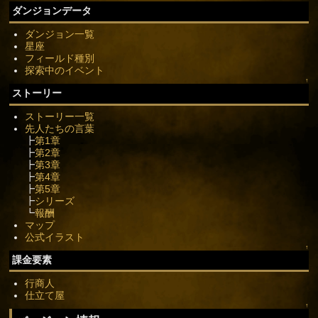
ダンジョンデータ
ダンジョン一覧
星座
フィールド種別
探索中のイベント
↑
ストーリー
ストーリー一覧
先人たちの言葉
┣
第1章
┣
第2章
┣
第3章
┣
第4章
┣
第5章
┣
シリーズ
┗
報酬
マップ
公式イラスト
↑
課金要素
行商人
仕立て屋
↑