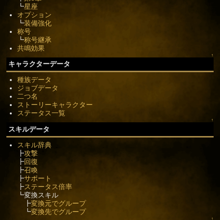
┗
星座
オプション
┗
装備強化
称号
┗
称号継承
共鳴効果
↑
キャラクターデータ
種族データ
ジョブデータ
二つ名
ストーリーキャラクター
ステータス一覧
↑
スキルデータ
スキル辞典
┣
攻撃
┣
回復
┣
召喚
┣
サポート
┣
ステータス倍率
┗変換スキル
┣
変換元でグループ
┗
変換先でグループ
↑