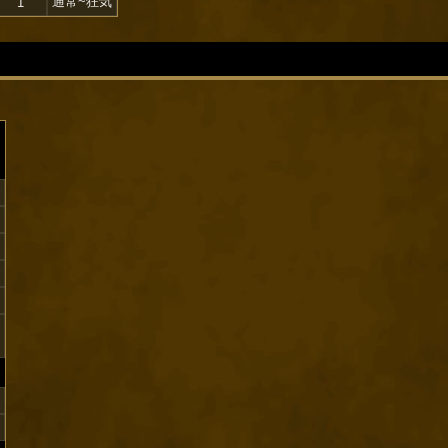
通常~狂気
1