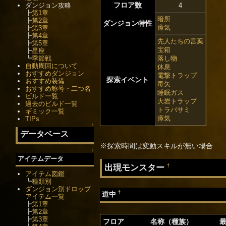
フロア数
ダンジョン攻略
4
┣
第1章
暗所
┣
第2章
ダンジョン特性
瘴気
┣
第3章
┣
第4章
先人たちの言葉
┣
第5章
宝箱
┣
星座
┗
季節戦
落し物
自動周回について
休息
おすすめダンジョン
電撃トラップ
探索イベント
おすすめ装備
毒矢
おすすめ称号・二つ名
睡眠ガス
ビルド一覧
大岩トラップ
過去のビルド一覧
トラバサミ
ギミック一覧
瘴気
TIPs
↑
データベース
※探索時間は変動スキルが無い場合
↑
アイテムデータ
出現モンスター
†
アイテム図鑑
┗
種類別
ダンジョン別ドロップ
†
道中
アイテム一覧
┣
第1章
┣
第2章
┣
第3章
フロア
名称（種族）