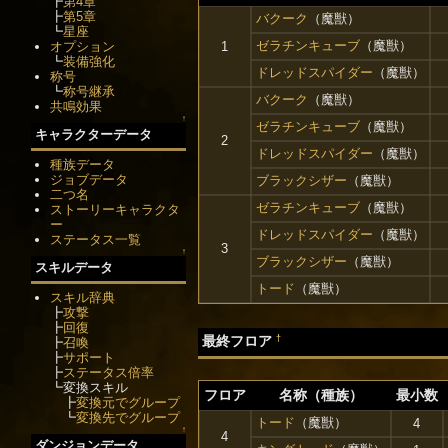
┣
第4章
┣
第5章
バクーク
（魔獣）
┗
星座
ゼラチンキューブ
（魔獣）
1
オプション
┗
装備強化
ドレッドスパイダー
（魔獣）
称号
┗
称号継承
バクーク
（魔獣）
共鳴効果
↑
ゼラチンキューブ
（魔獣）
キャラクターデータ
2
ドレッドスパイダー
（魔獣）
種族データ
ジョブデータ
ブラックシザー
（魔獣）
二つ名
ゼラチンキューブ
（魔獣）
ストーリーキャラクタ
ー
ドレッドスパイダー
（魔獣）
ステータス一覧
3
↑
ブラックシザー
（魔獣）
スキルデータ
トード
（魔獣）
スキル辞典
┣
攻撃
┣
回復
†
最終フロア
┣
召喚
┣
サポート
┣
ステータス倍率
┗変換スキル
フロア
名称（種族）
最小数
┣
変換元でグループ
┗
変換先でグループ
トード
（魔獣）
4
↑
4
ダンジョンデータ