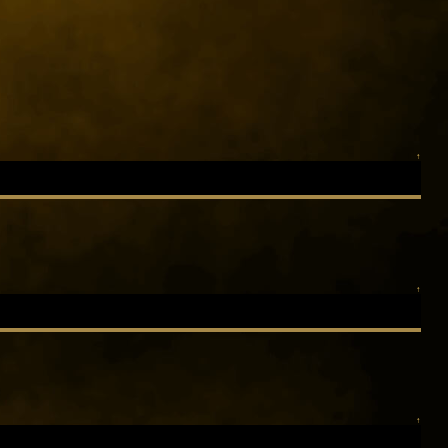
↑
↑
↑