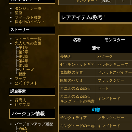
キングトード
（魔獣）
1
ダンジョン一覧
星座
レアアイテム/称号
†
フィールド種別
探索中のイベント
↑
†
ストーリー
ストーリー一覧
名称
モンスター
先人たちの言葉
┣
第1章
通常
┣
第2章
┣
第3章
長柄刀
バクーク
┣
第4章
ゼラチンヘッドギア
ゼラチンキューブ
┣
第5章
┣
シリーズ
毒蜘蛛の刺青
ドレッドスパイダー
┗
報酬
マップ
巨蟹のハサミ
ブラックシザー
公式イラスト
↑
カエルのぬるぬる
トード
課金要素
カエルのぬるぬる
キングトード
行商人
キングトードの鳴嚢
仕立て屋
↑
幻想
バージョン情報
チンクエディア
ブラックシザー
バージョンアップ履歴
キングトードの王冠
キングトード
┣
Ver.5