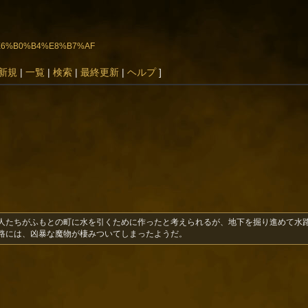
8B%E6%B0%B4%E8%B7%AF
新規
|
一覧
|
検索
|
最終更新
|
ヘルプ
]
人たちがふもとの町に水を引くために作ったと考えられるが、地下を掘り進めて水
路には、凶暴な魔物が棲みついてしまったようだ。