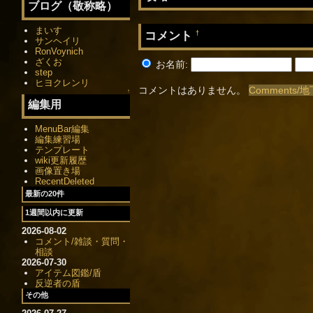
ブログ（敬称略）
まいす
コメント
†
サンヘイリ
RonVoynich
ざくお
お名前:
step
ヒヨクレンリ
コメントはありません。
Comments/
↑
編集用
MenuBar編集
編集練習場
テンプレート
wiki更新履歴
画像置き場
RecentDeleted
最新の20件
1週間以内に更新
2026-08-02
コメント/雑談・質問・
相談
2026-07-30
アイテム図鑑/盾
反逆者の盾
その他