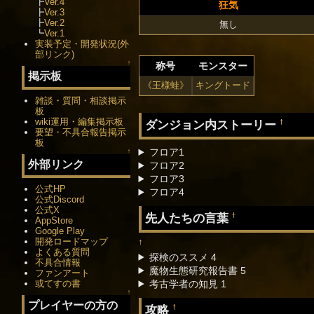
┣
Ver.4
狂気
┣
Ver.3
┣
Ver.2
無し
┗
Ver.1
実装予定・開発状況(外
部リンク)
↑
称号
モンスター
掲示板
《王様蛙》
キングトード
雑談・質問・相談掲示
板
wiki運用・編集掲示板
ダンジョン内ストーリー
†
要望・不具合報告掲示
板
フロア1
↑
外部リンク
フロア2
フロア3
公式HP
フロア4
公式Discord
公式X
先人たちの言葉
†
AppStore
Google Play
開発ロードマップ
†
よくある質問
探検のススメ 4
不具合情報
魔物生態研究報告書 5
ファンアート
考古学者の知見 1
或てすの書
↑
プレイヤーの方の
攻略
†