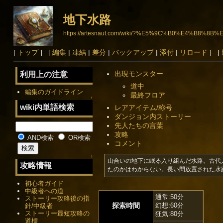
地下水路
https://artesnaut.com/wiki/?%E5%9C%B0%E4%B8%
[
トップ
] [
編集
|
凍結
|
差分
|
バックアップ
|
添付
|
リロード
] [
出現モンスター
利用上の注意
道中
編集のガイドライン
最終フロア
↑
wiki内単語検索
レアアイテム/称号
ダンジョン内ストーリー
先人たちの言葉
攻略
AND検索
OR検索
コメント
↑
山合いの地下に眠る入り組んだ水路。古代
攻略情報
たのかはわからない。長い間放置された水
初心者ガイド
中級者への道
通常:50分
ストーリー攻略後の指
探索時間
幻想:60分
針/中級者
ストーリー最短攻略の
狂気:80分
道標