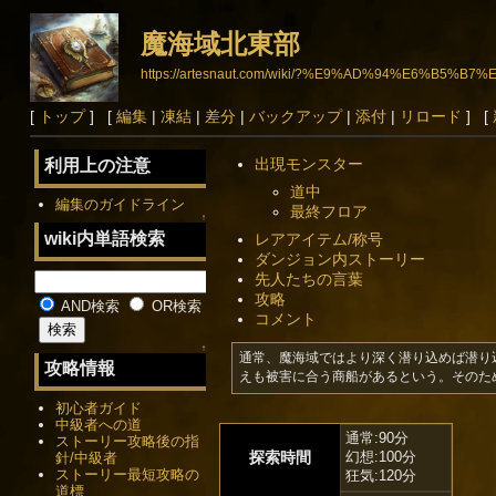
魔海域北東部
https://artesnaut.com/wiki/?%E9%AD%94%E6%B
[
トップ
] [
編集
|
凍結
|
差分
|
バックアップ
|
添付
|
リロード
] [
出現モンスター
利用上の注意
道中
編集のガイドライン
最終フロア
↑
wiki内単語検索
レアアイテム/称号
ダンジョン内ストーリー
先人たちの言葉
攻略
AND検索
OR検索
コメント
↑
通常、魔海域ではより深く潜り込めば潜り
攻略情報
えも被害に合う商船があるという。そのた
初心者ガイド
中級者への道
通常:90分
ストーリー攻略後の指
探索時間
幻想:100分
針/中級者
ストーリー最短攻略の
狂気:120分
道標