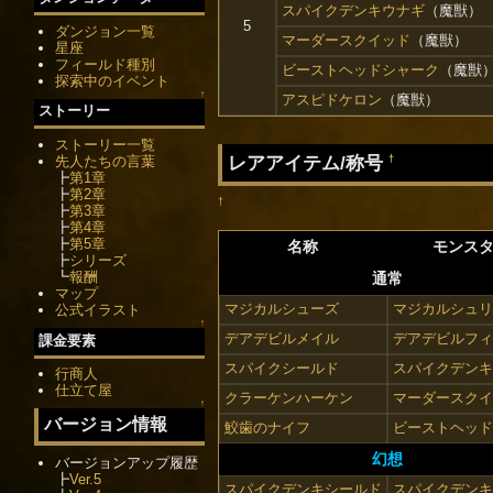
スパイクデンキウナギ
（魔獣）
5
ダンジョン一覧
マーダースクイッド
（魔獣）
星座
フィールド種別
ビーストヘッドシャーク
（魔獣
探索中のイベント
↑
アスピドケロン
（魔獣）
ストーリー
ストーリー一覧
レアアイテム/称号
先人たちの言葉
†
┣
第1章
┣
第2章
†
┣
第3章
┣
第4章
┣
第5章
名称
モンス
┣
シリーズ
┗
報酬
通常
マップ
マジカルシューズ
マジカルシュリ
公式イラスト
↑
デアデビルメイル
デアデビルフィ
課金要素
スパイクシールド
スパイクデンキ
行商人
仕立て屋
クラーケンハーケン
マーダースクイ
↑
バージョン情報
鮫歯のナイフ
ビーストヘッド
幻想
バージョンアップ履歴
┣
Ver.5
スパイクデンキシールド
スパイクデンキ