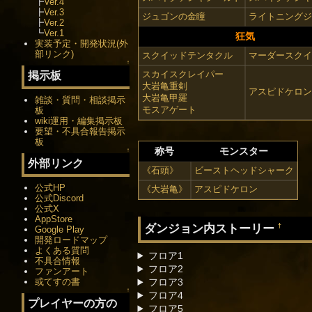
┣
Ver.4
┣
Ver.3
ジュゴンの金瞳
ライトニングジ
┣
Ver.2
┗
Ver.1
狂気
実装予定・開発状況(外
部リンク)
スクイッドテンタクル
マーダースクイ
↑
スカイスクレイパー
掲示板
大岩亀重剣
アスピドケロン
大岩亀甲羅
雑談・質問・相談掲示
モスアゲート
板
wiki運用・編集掲示板
要望・不具合報告掲示
板
称号
モンスター
↑
外部リンク
《石頭》
ビーストヘッドシャーク
公式HP
《大岩亀》
アスピドケロン
公式Discord
公式X
AppStore
ダンジョン内ストーリー
†
Google Play
開発ロードマップ
よくある質問
フロア1
不具合情報
フロア2
ファンアート
フロア3
或てすの書
↑
フロア4
プレイヤーの方の
フロア5