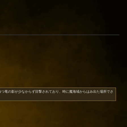
放つ竜の影が少なからず目撃されており、時に魔海域からはみ出た場所でさ