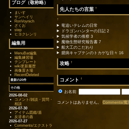
ブログ（敬称略）
先人たちの言葉
†
まいす
サンヘイリ
†
RonVoynich
竜追いテレムの日常
ざくお
step
ドラゴンハンターの日記 2
ヒヨクレンリ
気候学者の推察 3
↑
魔物生態研究報告書 7
編集用
船大工のこだわり
臆病キャプテンのトカゲな日々 16
MenuBar編集
編集練習場
テンプレート
攻略
†
wiki更新履歴
画像置き場
RecentDeleted
コメント
†
最新の20件
その他
お名前:
2026-08-02
コメント/雑談・質問・
コメントはありません。
Comments
相談
2026-07-30
アイテム図鑑/盾
反逆者の盾
2026-07-27
Comments/エクストラ