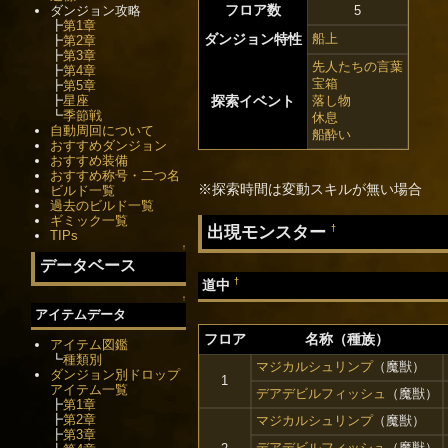
フロア数
ダンジョン攻略
5
┣
第1章
ダンジョン特性
船上
┣
第2章
┣
第3章
先人たちの言葉
┣
第4章
宝箱
┣
第5章
┣
星座
探索イベント
落し物
┗
季節戦
休息
自動周回について
船酔い
おすすめダンジョン
おすすめ装備
おすすめ称号・二つ名
※探索時間は変動スキルが無い場合
ビルド一覧
過去のビルド一覧
ギミック一覧
出現モンスター
†
TIPs
↑
データベース
†
道中
↑
アイテムデータ
フロア
名称（種族）
アイテム図鑑
┗
種類別
マジカルシュリンプ
（魔獣）
ダンジョン別ドロップ
1
アイテム一覧
デアデビルフィッシュ
（魔獣）
┣
第1章
┣
第2章
マジカルシュリンプ
（魔獣）
┣
第3章
デアデビルフィッシュ
（魔獣）