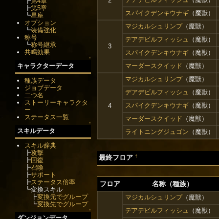
2
┣
第4章
┣
第5章
スパイクデンキウナギ
（魔獣）
┗
星座
オプション
マジカルシュリンプ
（魔獣）
┗
装備強化
称号
デアデビルフィッシュ
（魔獣）
┗
称号継承
3
共鳴効果
スパイクデンキウナギ
（魔獣）
↑
マーダースクイッド
（魔獣）
キャラクターデータ
マジカルシュリンプ
（魔獣）
種族データ
ジョブデータ
デアデビルフィッシュ
（魔獣）
二つ名
ストーリーキャラクタ
スパイクデンキウナギ
（魔獣）
4
ー
ステータス一覧
マーダースクイッド
（魔獣）
↑
スキルデータ
ライトニングジュゴン
（魔獣）
スキル辞典
┣
攻撃
†
最終フロア
┣
回復
┣
召喚
┣
サポート
┣
ステータス倍率
フロア
名称（種族）
┗変換スキル
┣
変換元でグループ
マジカルシュリンプ
（魔獣）
┗
変換先でグループ
デアデビルフィッシュ
（魔獣）
↑
ダンジョンデータ