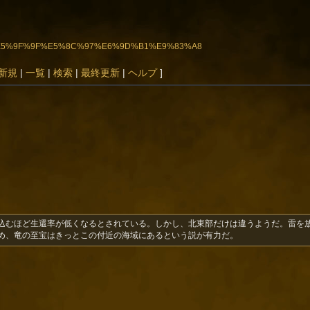
5%B7%E5%9F%9F%E5%8C%97%E6%9D%B1%E9%83%A8
新規
|
一覧
|
検索
|
最終更新
|
ヘルプ
]
込むほど生還率が低くなるとされている。しかし、北東部だけは違うようだ。雷を
め、竜の至宝はきっとこの付近の海域にあるという説が有力だ。