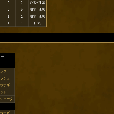
通常~狂気
0
2
通常~狂気
0
5
）
通常~狂気
1
1
狂気
1
1
ター
ンプ
ッシュ
ウナギ
ッド
シャーク
ウナギ