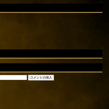
↑
↑
↑