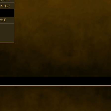
ュゴン
ッド