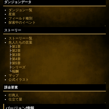
ダンジョンデータ
ダンジョン一覧
星座
フィールド種別
探索中のイベント
↑
ストーリー
ストーリー一覧
先人たちの言葉
┣
第1章
┣
第2章
┣
第3章
┣
第4章
┣
第5章
┣
シリーズ
┗
報酬
マップ
公式イラスト
↑
課金要素
行商人
仕立て屋
↑
バージョン情報