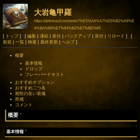
大岩亀甲羅
https://artesnaut.com/wiki/?%E5%A4%A7%E5%B2%A9%E
4%BA%80%E7%94%B2%E7%BE%85
[
トップ
] [
編集
|
凍結
|
差分
|
バックアップ
|
添付
|
リロード
] [
新規
|
一覧
|
検索
|
最終更新
|
ヘルプ
]
概要
基本情報
ドロップ
フレーバーテキスト
おすすめオプション
おすすめ二つ名
相性の良い装備
所感
コメント
概要
†
↑
†
基本情報