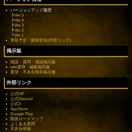
バージョンアップ履歴
┣
Ver.5
┣
Ver.4
┣
Ver.3
┣
Ver.2
┗
Ver.1
実装予定・開発状況(外部リンク)
↑
掲示板
雑談・質問・相談掲示板
wiki運用・編集掲示板
要望・不具合報告掲示板
↑
外部リンク
公式HP
公式Discord
公式X
AppStore
Google Play
開発ロードマップ
よくある質問
不具合情報