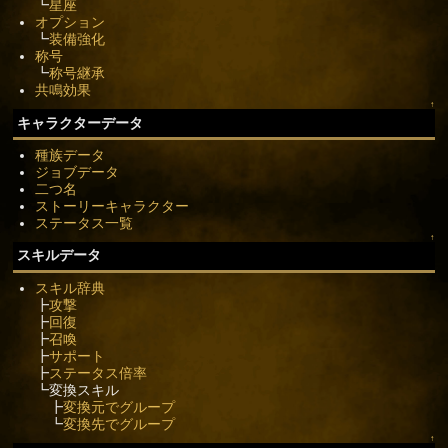
┗
星座
オプション
┗
装備強化
称号
┗
称号継承
共鳴効果
↑
キャラクターデータ
種族データ
ジョブデータ
二つ名
ストーリーキャラクター
ステータス一覧
↑
スキルデータ
スキル辞典
┣
攻撃
┣
回復
┣
召喚
┣
サポート
┣
ステータス倍率
┗変換スキル
┣
変換元でグループ
┗
変換先でグループ
↑