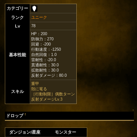
カテゴリー
ランク
ユニーク
Lv
78
HP：200
防御力：270
回避：-200
行動速度：-1250
基本性能
自然回復：1.0
雷耐性：-20.0
貫通耐性：30.0
拡散耐性：30.0
反射ダメージ：80.0
重甲
殻に篭る
スキル
［行動制限］偶数ターン
反射ダメージLv.3
↑
†
ドロップ
ダンジョン/星座
モンスター