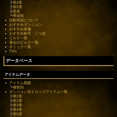
┣
第4章
┣
第5章
┣
星座
┗
季節戦
自動周回について
おすすめダンジョン
おすすめ装備
おすすめ称号・二つ名
ビルド一覧
過去のビルド一覧
ギミック一覧
TIPs
↑
データベース
↑
アイテムデータ
アイテム図鑑
┗
種類別
ダンジョン別ドロップアイテム一覧
┣
第1章
┣
第2章
┣
第3章
┣
第4章
┣
第5章