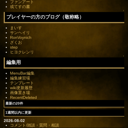
ファンアート
或てすの書
↑
プレイヤーの方のブログ（敬称略）
まいす
サンヘイリ
RonVoynich
ざくお
step
ヒヨクレンリ
↑
編集用
MenuBar編集
編集練習場
テンプレート
wiki更新履歴
画像置き場
RecentDeleted
最新の20件
1週間以内に更新
2026-08-02
コメント/雑談・質問・相談