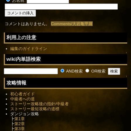
お名前:
コメントはありません。
Comments/大岩亀甲羅
利用上の注意
編集のガイドライン
↑
wiki内単語検索
AND検索
OR検索
↑
攻略情報
初心者ガイド
中級者への道
ストーリー攻略後の指針/中級者
ストーリー最短攻略の道標
ダンジョン攻略
┣
第1章
┣
第2章
┣
第3章