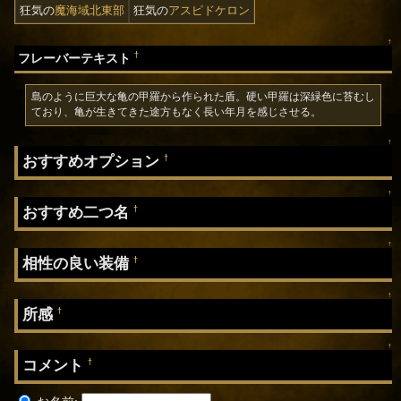
狂気の
魔海域北東部
狂気の
アスピドケロン
↑
†
フレーバーテキスト
島のように巨大な亀の甲羅から作られた盾。硬い甲羅は深緑色に苔むし
ており、亀が生きてきた途方もなく長い年月を感じさせる。
↑
おすすめオプション
†
↑
おすすめ二つ名
†
↑
相性の良い装備
†
↑
所感
†
↑
コメント
†