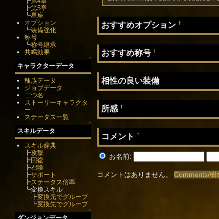
┣
第4章
┣
第5章
┗
星座
オプション
おすすめオプション
†
┗
装備強化
称号
┗
称号継承
おすすめ称号
共鳴効果
†
↑
キャラクターデータ
相性の良い装備
†
種族データ
ジョブデータ
二つ名
ストーリーキャラクタ
所感
†
ー
ステータス一覧
↑
スキルデータ
コメント
†
スキル辞典
┣
攻撃
お名前:
┣
回復
┣
召喚
コメントはありません。
Comments
┣
サポート
┣
ステータス倍率
┗変換スキル
┣
変換元でグループ
┗
変換先でグループ
↑
ダンジョンデータ