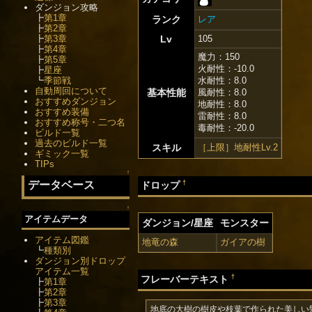
ダンジョン攻略
┣
第1章
ランク
レア
┣
第2章
┣
第3章
Lv
105
┣
第4章
魔力：150
┣
第5章
火耐性：-10.0
┣
星座
┗
季節戦
水耐性：8.0
自動周回について
基本性能
風耐性：8.0
おすすめダンジョン
地耐性：8.0
おすすめ装備
雷耐性：8.0
おすすめ称号・二つ名
毒耐性：-20.0
ビルド一覧
過去のビルド一覧
スキル
［上限］地耐性Lv.2
ギミック一覧
TIPs
↑
†
データベース
ドロップ
↑
アイテムデータ
ダンジョン/星座
モンスター
アイテム図鑑
地竜の森
ガイアの樹
┗
種類別
ダンジョン別ドロップ
アイテム一覧
†
フレーバーテキスト
┣
第1章
┣
第2章
┣
第3章
地底の大樹の樹皮や枝葉で作られた美しい