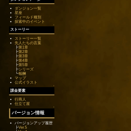
ダンジョン一覧
星座
フィールド種別
探索中のイベント
↑
ストーリー
ストーリー一覧
先人たちの言葉
┣
第1章
┣
第2章
┣
第3章
┣
第4章
┣
第5章
┣
シリーズ
┗
報酬
マップ
公式イラスト
↑
課金要素
行商人
仕立て屋
↑
バージョン情報
バージョンアップ履歴
┣
Ver.5