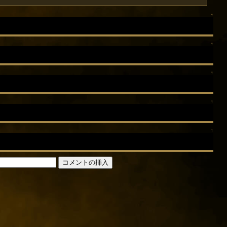
↑
↑
↑
↑
↑