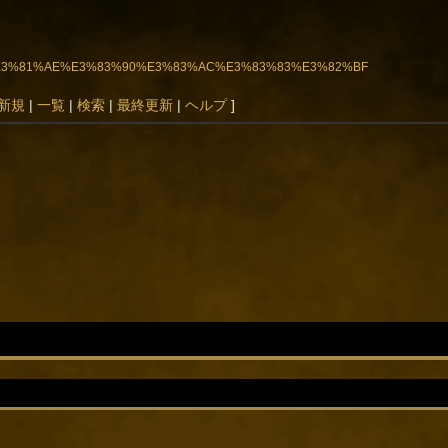
1%BD%E3%81%AE%E3%83%90%E3%83%AC%E3%83%83%E3%82%BF
新規
|
一覧
|
検索
|
最終更新
|
ヘルプ
]