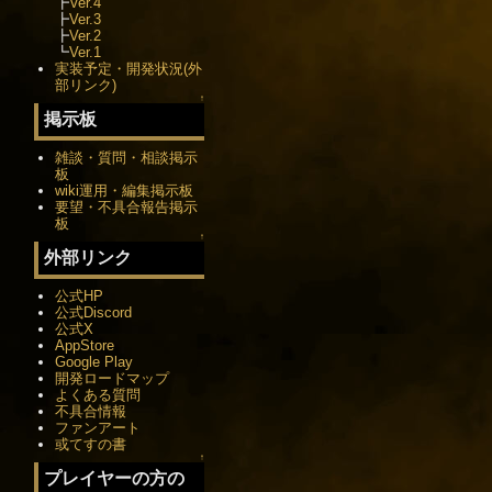
┣
Ver.4
┣
Ver.3
┣
Ver.2
┗
Ver.1
実装予定・開発状況(外
部リンク)
↑
掲示板
雑談・質問・相談掲示
板
wiki運用・編集掲示板
要望・不具合報告掲示
板
↑
外部リンク
公式HP
公式Discord
公式X
AppStore
Google Play
開発ロードマップ
よくある質問
不具合情報
ファンアート
或てすの書
↑
プレイヤーの方の