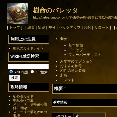
樹命のバレッタ
https://artesnaut.com/wiki/?%E6%A8%B9%E5%9
[
トップ
] [
編集
|
凍結
|
差分
|
バックアップ
|
添付
|
リロード
] [
概要
利用上の注意
基本情報
編集のガイドライン
ドロップ
↑
フレーバーテキスト
wiki内単語検索
おすすめオプション
おすすめ称号
相性の良い装備
AND検索
OR検索
所感
コメント
↑
攻略情報
概要
†
初心者ガイド
中級者への道
†
基本情報
ストーリー攻略後の指
針/中級者
ストーリー最短攻略の
道標
カテゴリー