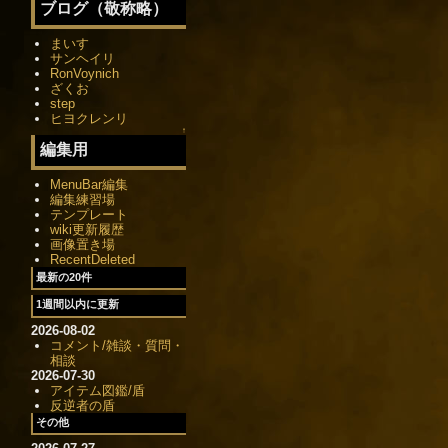
ブログ（敬称略）
まいす
サンヘイリ
RonVoynich
ざくお
step
ヒヨクレンリ
↑
編集用
MenuBar編集
編集練習場
テンプレート
wiki更新履歴
画像置き場
RecentDeleted
最新の20件
1週間以内に更新
2026-08-02
コメント/雑談・質問・
相談
2026-07-30
アイテム図鑑/盾
反逆者の盾
その他