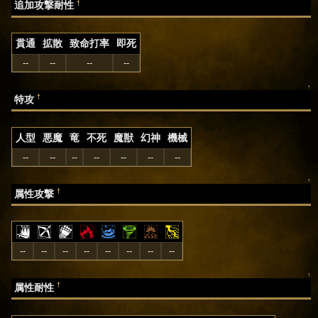
†
追加攻撃耐性
貫通
拡散
致命打率
即死
--
--
--
--
↑
†
特攻
人型
悪魔
竜
不死
魔獣
幻神
機械
--
--
--
--
--
--
--
↑
†
属性攻撃
--
--
--
--
--
--
--
--
↑
†
属性耐性