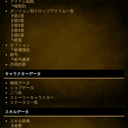
アイテム図鑑
┗
種類別
ダンジョン別ドロップアイテム一覧
┣
第1章
┣
第2章
┣
第3章
┣
第4章
┣
第5章
┗
星座
オプション
┗
装備強化
称号
┗
称号継承
共鳴効果
↑
キャラクターデータ
種族データ
ジョブデータ
二つ名
ストーリーキャラクター
ステータス一覧
↑
スキルデータ
スキル辞典
┣
攻撃