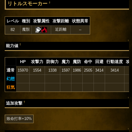
リトルスモーカー
†
レベル
種別
攻撃属性
攻撃距離
状態異常
魔獣
近距離
82
--
↑
†
能力値
HP
攻撃力
防御力
魔力
魔防
命中
回避
行動速度
攻
通常
15970
1554
1338
1597
1986
2505
3414
3414
幻想
狂気
↑
†
追加攻撃
致命打率+10%
↑