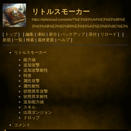
リトルスモーカー
https://artesnaut.com/wiki/?%E3%83%AA%E3%83%88%E
3%83%AB%E3%82%B9%E3%83%A2%E3%83%BC%E3%
82%AB%E3%83%BC
[
トップ
] [
編集
|
凍結
|
差分
|
バックアップ
|
添付
|
リロード
] [
新規
|
一覧
|
検索
|
最終更新
|
ヘルプ
]
リトルスモーカー
能力値
追加攻撃
追加攻撃耐性
特攻
属性攻撃
属性耐性
状態異常攻撃
状態異常耐性
追加能力値
スキル
出現ダンジョン
ドロップ
コメント