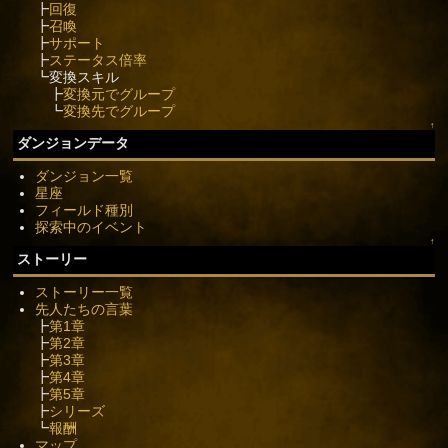
┣
回復
┣
召喚
┣
サポート
┣
ステータス倍率
┗変換スキル
┣
変換元でグループ
┗
変換先でグループ
↑
ダンジョンデータ
ダンジョン一覧
星座
フィールド種別
探索中のイベント
↑
ストーリー
ストーリー一覧
先人たちの言葉
┣
第1章
┣
第2章
┣
第3章
┣
第4章
┣
第5章
┣
シリーズ
┗
報酬
マップ