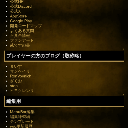
公式HP
公式Discord
公式X
AppStore
Google Play
開発ロードマップ
よくある質問
不具合情報
ファンアート
或てすの書
↑
プレイヤーの方のブログ（敬称略）
まいす
サンヘイリ
RonVoynich
ざくお
step
ヒヨクレンリ
↑
編集用
MenuBar編集
編集練習場
テンプレート
wiki更新履歴