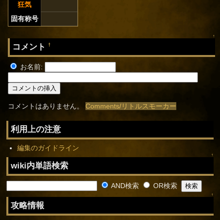
狂気
固有称号
↑
コメント
†
お名前:
コメントはありません。
Comments/リトルスモーカー
利用上の注意
編集のガイドライン
↑
wiki内単語検索
AND検索
OR検索
↑
攻略情報