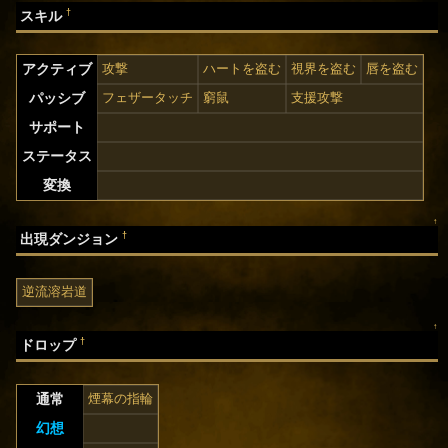
†
スキル
アクティブ
攻撃
ハートを盗む
視界を盗む
唇を盗む
パッシブ
フェザータッチ
窮鼠
支援攻撃
サポート
ステータス
変換
↑
†
出現ダンジョン
逆流溶岩道
↑
†
ドロップ
通常
煙幕の指輪
幻想