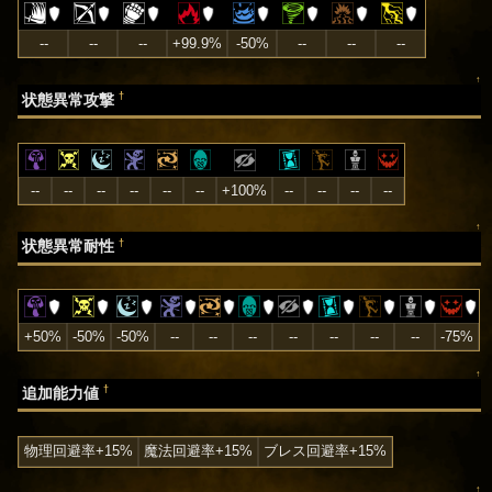
--
--
--
+99.9%
-50%
--
--
--
↑
†
状態異常攻撃
--
--
--
--
--
--
+100%
--
--
--
--
↑
†
状態異常耐性
+50%
-50%
-50%
--
--
--
--
--
--
--
-75%
↑
†
追加能力値
物理回避率+15%
魔法回避率+15%
ブレス回避率+15%
↑