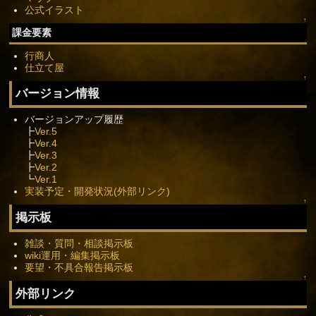
公式イラスト
↑
課金要素
行商人
仕立て屋
↑
バージョン情報
バージョンアップ履歴
┣
Ver.5
┣
Ver.4
┣
Ver.3
┣
Ver.2
┗
Ver.1
実装予定・開発状況(外部リンク)
↑
掲示板
雑談・質問・相談掲示板
wiki運用・編集掲示板
要望・不具合報告掲示板
↑
外部リンク