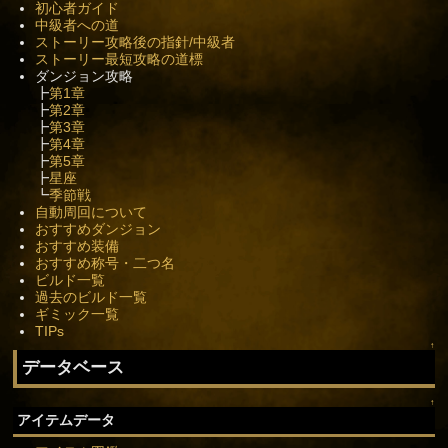
初心者ガイド
中級者への道
ストーリー攻略後の指針/中級者
ストーリー最短攻略の道標
ダンジョン攻略
┣
第1章
┣
第2章
┣
第3章
┣
第4章
┣
第5章
┣
星座
┗
季節戦
自動周回について
おすすめダンジョン
おすすめ装備
おすすめ称号・二つ名
ビルド一覧
過去のビルド一覧
ギミック一覧
TIPs
↑
データベース
↑
アイテムデータ