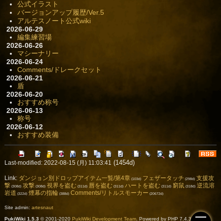
公式イラスト
バージョンアップ履歴/Ver.5
アルテスノート公式wiki
2026-06-29
編集練習場
2026-06-26
マシーナリー
2026-06-24
Comments/ドレークセット
2026-06-21
盾
2026-06-20
おすすめ称号
2026-06-13
称号
2026-06-12
おすすめ装備
(1454d)
Last-modified: 2022-08-15 (月) 11:03:41
Link:
ダンジョン別ドロップアイテム一覧/第4章
フェザータッチ
支援攻
(103d)
(298d)
撃
攻撃
視界を盗む
唇を盗む
ハートを盗む
窮鼠
逆流溶
(308d)
(308d)
(311d)
(311d)
(311d)
(318d)
岩道
煙幕の指輪
Comments/リトルスモーカー
(322d)
(388d)
(20672d)
Site admin:
artesnaut
PukiWiki 1.5.3
© 2001-2020
PukiWiki Development Team
. Powered by PHP 7.4.33. HTML