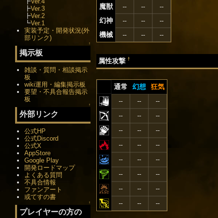
┣
Ver.4
魔獣
--
--
--
┣
Ver.3
┣
Ver.2
幻神
--
--
--
┗
Ver.1
実装予定・開発状況(外
機械
--
--
--
部リンク)
↑
掲示板
†
属性攻撃
雑談・質問・相談掲示
板
wiki運用・編集掲示板
通常
幻想
狂気
要望・不具合報告掲示
板
--
--
--
↑
外部リンク
--
--
--
--
--
--
公式HP
公式Discord
--
--
--
公式X
AppStore
--
--
--
Google Play
開発ロードマップ
--
--
--
よくある質問
不具合情報
--
--
--
ファンアート
或てすの書
--
--
--
↑
プレイヤーの方の