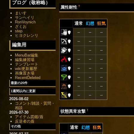
ブログ（敬称略）
†
属性耐性
まいす
サンヘイリ
RonVoynich
通常
幻想
狂気
ざくお
step
--
--
--
ヒヨクレンリ
↑
--
--
--
編集用
--
--
--
MenuBar編集
--
--
--
編集練習場
テンプレート
--
--
--
wiki更新履歴
画像置き場
--
--
--
RecentDeleted
最新の20件
--
--
--
1週間以内に更新
--
--
--
2026-08-02
コメント/雑談・質問・
相談
†
状態異常攻撃
2026-07-30
アイテム図鑑/盾
反逆者の盾
その他
通常
幻想
狂気