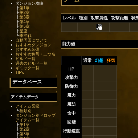
ダンジョン攻略
┣
第1章
┣
第2章
┣
第3章
レベル
種別
攻撃属性
攻撃距離
状
┣
第4章
┣
第5章
┣
星座
┗
季節戦
自動周回について
†
能力値
おすすめダンジョン
おすすめ装備
おすすめ称号・二つ名
ビルド一覧
通常
幻想
狂気
過去のビルド一覧
ギミック一覧
HP
TIPs
↑
攻撃力
データベース
防御力
↑
魔力
アイテムデータ
魔防
アイテム図鑑
┗
種類別
命中
ダンジョン別ドロップ
アイテム一覧
回避
┣
第1章
┣
第2章
行動速度
┣
第3章