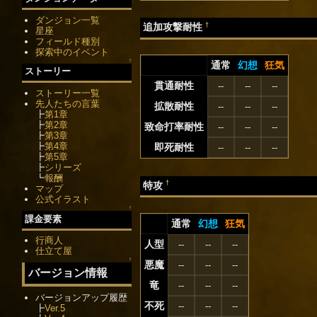
ダンジョン一覧
†
追加攻撃耐性
星座
フィールド種別
探索中のイベント
↑
通常
幻想
狂気
ストーリー
貫通耐性
--
--
--
ストーリー一覧
先人たちの言葉
拡散耐性
--
--
--
┣
第1章
┣
第2章
致命打率耐性
--
--
--
┣
第3章
┣
第4章
即死耐性
--
--
--
┣
第5章
┣
シリーズ
┗
報酬
†
特攻
マップ
公式イラスト
↑
課金要素
通常
幻想
狂気
行商人
人型
--
--
--
仕立て屋
↑
悪魔
--
--
--
バージョン情報
竜
--
--
--
バージョンアップ履歴
不死
--
--
--
┣
Ver.5