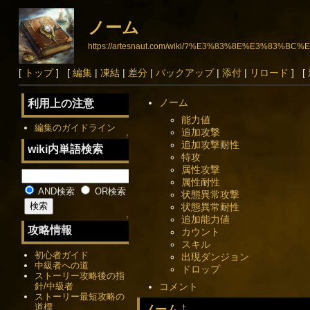
ノーム
https://artesnaut.com/wiki/?%E3%83%8E%E3%83%BC
[
トップ
] [
編集
|
凍結
|
差分
|
バックアップ
|
添付
|
リロード
] [
ノーム
利用上の注意
能力値
編集のガイドライン
追加攻撃
↑
追加攻撃耐性
wiki内単語検索
特攻
属性攻撃
属性耐性
AND検索
OR検索
状態異常攻撃
状態異常耐性
追加能力値
↑
攻略情報
カウント
スキル
初心者ガイド
出現ダンジョン
中級者への道
ドロップ
ストーリー攻略後の指
針/中級者
コメント
ストーリー最短攻略の
道標
ノーム
†