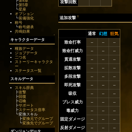
┣
第4章
攻撃回数
┣
第5章
┗
星座
オプション
†
追加攻撃
┗
装備強化
称号
┗
称号継承
共鳴効果
通常
幻想
狂気
↑
キャラクターデータ
致命打率
--
--
--
種族データ
致命打威力
--
--
--
ジョブデータ
二つ名
貫通攻撃
--
--
--
ストーリーキャラクタ
ー
拡散攻撃
--
--
--
ステータス一覧
↑
多段攻撃
--
--
--
スキルデータ
即死攻撃
--
--
--
スキル辞典
┣
攻撃
吸収
--
--
--
┣
回復
┣
召喚
ブレス威力
--
--
--
┣
サポート
┣
ステータス倍率
毒威力
--
--
--
┗変換スキル
┣
変換元でグループ
固定ダメージ
--
--
--
┗
変換先でグループ
反射ダメージ
↑
--
--
--
ダンジョンデータ