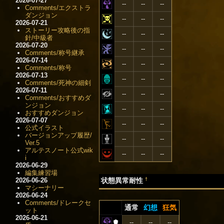
2026-07-27
--
--
--
Comments/エクストラ
ダンジョン
--
--
--
2026-07-21
ストーリー攻略後の指
--
--
--
針/中級者
2026-07-20
--
--
--
Comments/称号継承
2026-07-14
--
--
--
Comments/称号
2026-07-13
--
--
--
Comments/死神の細剣
2026-07-11
--
--
--
Comments/おすすめダ
ンジョン
--
--
--
おすすめダンジョン
2026-07-07
--
--
--
公式イラスト
バージョンアップ履歴/
--
--
--
Ver.5
アルテスノート公式wik
--
--
--
i
2026-06-29
編集練習場
†
2026-06-26
状態異常耐性
マシーナリー
2026-06-24
Comments/ドレークセ
通常
幻想
狂気
ット
2026-06-21
--
--
--