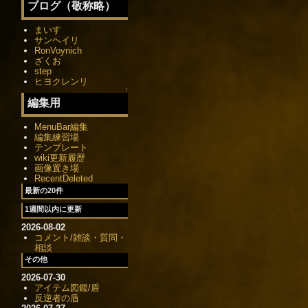
ブログ（敬称略）
まいす
サンヘイリ
RonVoynich
ざくお
step
ヒヨクレンリ
↑
編集用
MenuBar編集
編集練習場
テンプレート
wiki更新履歴
画像置き場
RecentDeleted
最新の20件
1週間以内に更新
2026-08-02
コメント/雑談・質問・
相談
その他
2026-07-30
アイテム図鑑/盾
反逆者の盾