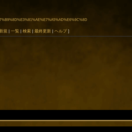
8%BA%E7%B9%8D%E3%81%AE%E7%A5%AD%E6%9C%8D
新規
|
一覧
|
検索
|
最終更新
|
ヘルプ
]