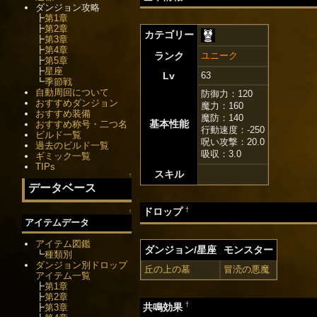
ダンジョン攻略
┣
第1章
┣
第2章
カテゴリー
┣
第3章
┣
第4章
ランク
ユニーク
┣
第5章
┣
星座
Lv
63
┗
季節戦
自動周回について
防御力：120
おすすめダンジョン
魔力：160
おすすめ装備
魔防：140
基本性能
おすすめ称号・二つ名
行動速度：-250
ビルド一覧
呪い攻撃：20.0
過去のビルド一覧
吸収：3.0
ギミック一覧
TIPs
スキル
↑
データベース
†
ドロップ
↑
アイテムデータ
アイテム図鑑
ダンジョン/星座
モンスター
┗
種類別
ダンジョン別ドロップ
丘の上の墓
冒涜の悪魔
アイテム一覧
┣
第1章
┣
第2章
†
共鳴効果
┣
第3章