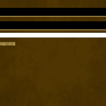
/金刺繍の祭服