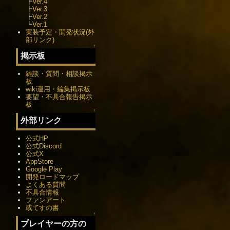
┣
Ver.4
┣
Ver.3
┣
Ver.2
┗
Ver.1
実装予定・開発状況(外
部リンク)
↑
掲示板
雑談・質問・相談掲示
板
wiki運用・編集掲示板
要望・不具合報告掲示
板
↑
外部リンク
公式HP
公式Discord
公式X
AppStore
Google Play
開発ロードマップ
よくある質問
不具合情報
ファンアート
或てすの書
↑
プレイヤーの方の