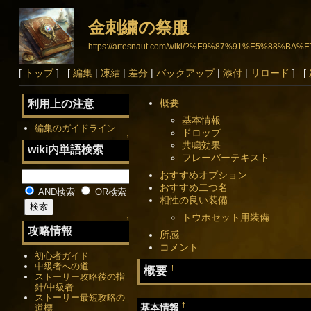
金刺繍の祭服
https://artesnaut.com/wiki/?%E9%87%91%E5%8
[
トップ
] [
編集
|
凍結
|
差分
|
バックアップ
|
添付
|
リロード
] [
概要
利用上の注意
基本情報
編集のガイドライン
ドロップ
↑
共鳴効果
wiki内単語検索
フレーバーテキスト
おすすめオプション
おすすめ二つ名
AND検索
OR検索
相性の良い装備
トウホセット用装備
↑
攻略情報
所感
コメント
初心者ガイド
中級者への道
概要
†
ストーリー攻略後の指
針/中級者
ストーリー最短攻略の
†
基本情報
道標