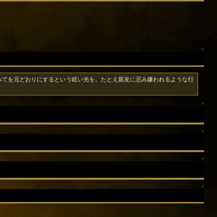
↑
べてを元どおりにするという眩い光を。たとえ親友に忌み嫌われるような行
↑
↑
↑
↑