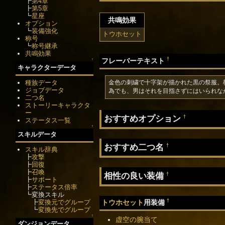
┣
第4章
┣
第5章
┗
星座
共鳴効果
オプション
┗
装備強化
トウホセット
称号
┗
称号継承
共鳴効果
†
フレーバーテキスト
↑
キャラクターデータ
種族データ
金色の刺繍で十字架が描かれた黒の祭服。
ジョブデータ
為でも、男はそれを目指さずにはいられな
二つ名
ストーリーキャラクタ
ー
おすすめオプション
†
ステータス一覧
↑
スキルデータ
おすすめ二つ名
†
スキル辞典
┣
攻撃
┣
回復
┣
召喚
相性の良い装備
†
┣
サポート
┣
ステータス倍率
┗変換スキル
†
トウホセット
用装備
┣
変換元でグループ
┗
変換先でグループ
↑
虚空の腕当て
ダンジョンデータ