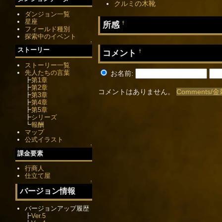
クルミの木靴
ダンジョン一覧
星座
所感
†
フィールド種別
探索中のイベント
↑
ストーリー
コメント
†
ストーリー一覧
先人たちの言葉
お名前:
┣
第1章
┣
第2章
コメントはありません。
Comments
┣
第3章
┣
第4章
┣
第5章
┣
シリーズ
┗
報酬
マップ
公式イラスト
↑
課金要素
行商人
仕立て屋
↑
バージョン情報
バージョンアップ履歴
┣
Ver.5