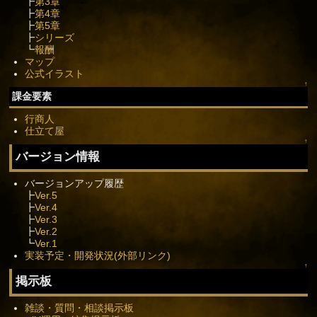
┣
第3章
┣
第4章
┣
第5章
┣
シリーズ
┗
報酬
マップ
公式イラスト
↑
課金要素
行商人
仕立て屋
↑
バージョン情報
バージョンアップ履歴
┣
Ver.5
┣
Ver.4
┣
Ver.3
┣
Ver.2
┗
Ver.1
実装予定・開発状況(外部リンク)
↑
掲示板
雑談・質問・相談掲示板