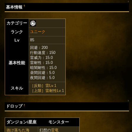
↑
†
基本情報
カテゴリー
ランク
ユニーク
Lv
85
回避：200
行動速度：150
雷威力：15.0
基本性能
雷耐性：15.0
暗闇耐性：15.0
昼間回避：5.0
夜間回避：5.0
［反動］雷Lv.1
スキル
［上限］雷耐性Lv.1
↑
†
ドロップ
ダンジョン/星座
モンスター
抜け落ちた海
幻想の
雷竜