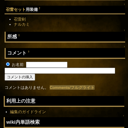
↑
†
召雷セット
用装備
召雷剣
ナルカミ
↑
所感
†
↑
コメント
†
お名前:
コメントはありません。
Comments/フルグライト
利用上の注意
編集のガイドライン
↑
wiki内単語検索