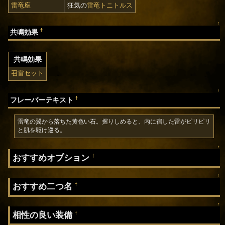
雷竜座
狂気の
雷竜トニトルス
↑
†
共鳴効果
共鳴効果
召雷セット
↑
†
フレーバーテキスト
雷竜の翼から落ちた黄色い石。握りしめると、内に宿した雷がピリピリ
と肌を駆け巡る。
↑
おすすめオプション
†
↑
おすすめ二つ名
†
↑
相性の良い装備
†