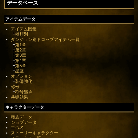
データベース
↑
アイテムデータ
アイテム図鑑
┗
種類別
ダンジョン別ドロップアイテム一覧
┣
第1章
┣
第2章
┣
第3章
┣
第4章
┣
第5章
┗
星座
オプション
┗
装備強化
称号
┗
称号継承
共鳴効果
↑
キャラクターデータ
種族データ
ジョブデータ
二つ名
ストーリーキャラクター