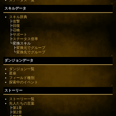
ステータス一覧
↑
スキルデータ
スキル辞典
┣
攻撃
┣
回復
┣
召喚
┣
サポート
┣
ステータス倍率
┗変換スキル
┣
変換元でグループ
┗
変換先でグループ
↑
ダンジョンデータ
ダンジョン一覧
星座
フィールド種別
探索中のイベント
↑
ストーリー
ストーリー一覧
先人たちの言葉
┣
第1章
┣
第2章