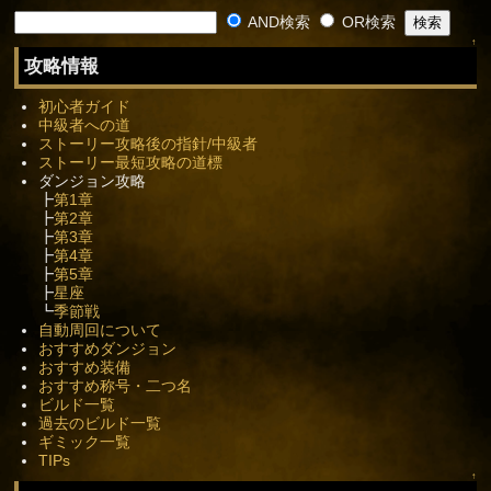
AND検索
OR検索
↑
攻略情報
初心者ガイド
中級者への道
ストーリー攻略後の指針/中級者
ストーリー最短攻略の道標
ダンジョン攻略
┣
第1章
┣
第2章
┣
第3章
┣
第4章
┣
第5章
┣
星座
┗
季節戦
自動周回について
おすすめダンジョン
おすすめ装備
おすすめ称号・二つ名
ビルド一覧
過去のビルド一覧
ギミック一覧
TIPs
↑