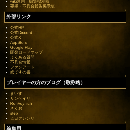
wiki運用・編集掲示板
要望・不具合報告掲示板
↑
外部リンク
公式HP
公式Discord
公式X
AppStore
Google Play
開発ロードマップ
よくある質問
不具合情報
ファンアート
或てすの書
↑
プレイヤーの方のブログ（敬称略）
まいす
サンヘイリ
RonVoynich
ざくお
step
ヒヨクレンリ
↑
編集用