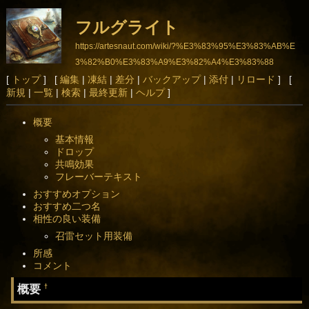
フルグライト
https://artesnaut.com/wiki/?%E3%83%95%E3%83%AB%E
3%82%B0%E3%83%A9%E3%82%A4%E3%83%88
[
トップ
] [
編集
|
凍結
|
差分
|
バックアップ
|
添付
|
リロード
] [
新規
|
一覧
|
検索
|
最終更新
|
ヘルプ
]
概要
基本情報
ドロップ
共鳴効果
フレーバーテキスト
おすすめオプション
おすすめ二つ名
相性の良い装備
召雷セット用装備
所感
コメント
概要
†