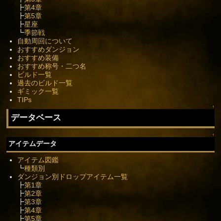
┣
第4章
┣
第5章
┣
星座
┗
季節戦
自動周回について
おすすめダンジョン
おすすめ装備
おすすめ称号・二つ名
ビルド一覧
過去のビルド一覧
ギミック一覧
TIPs
↑
データベース
↑
アイテムデータ
アイテム図鑑
┗
種類別
ダンジョン別ドロップアイテム一覧
┣
第1章
┣
第2章
┣
第3章
┣
第4章
┣
第5章