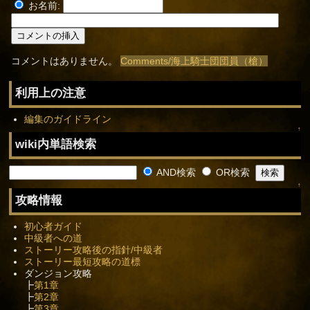
お名前:
コメントはありません。
Comments/海上騎士団団員（槍）
利用上の注意
編集のガイドライン
↑
wiki内単語検索
AND検索
OR検索
↑
攻略情報
初心者ガイド
中級者への道
ストーリー攻略後の指針/中級者
ストーリー最短攻略の道標
ダンジョン攻略
┣
第1章
┣
第2章
┣
第3章