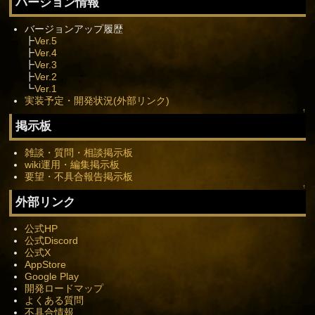
バージョン情報
バージョンアップ履歴
┣
Ver.5
┣
Ver.4
┣
Ver.3
┣
Ver.2
┗
Ver.1
実装予定・開発状況(外部リンク)
↑
掲示板
雑談・質問・相談掲示板
wiki運用・編集掲示板
要望・不具合報告掲示板
↑
外部リンク
公式HP
公式Discord
公式X
AppStore
Google Play
開発ロードマップ
よくある質問
不具合情報