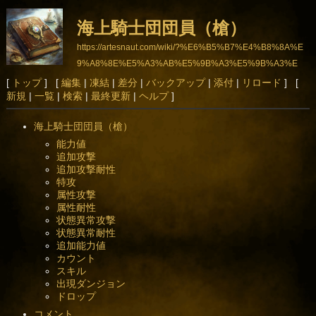
海上騎士団団員（槍）
https://artesnaut.com/wiki/?%E6%B5%B7%E4%B8%8A%E
9%A8%8E%E5%A3%AB%E5%9B%A3%E5%9B%A3%E
5%93%A1%EF%BC%88%E6%A7%8D%EF%BC%89
[
トップ
] [
編集
|
凍結
|
差分
|
バックアップ
|
添付
|
リロード
] [
新規
|
一覧
|
検索
|
最終更新
|
ヘルプ
]
海上騎士団団員（槍）
能力値
追加攻撃
追加攻撃耐性
特攻
属性攻撃
属性耐性
状態異常攻撃
状態異常耐性
追加能力値
カウント
スキル
出現ダンジョン
ドロップ
コメント