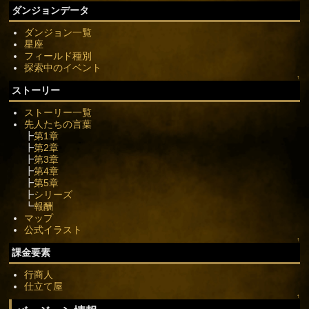
ダンジョンデータ
ダンジョン一覧
星座
フィールド種別
探索中のイベント
↑
ストーリー
ストーリー一覧
先人たちの言葉
┣
第1章
┣
第2章
┣
第3章
┣
第4章
┣
第5章
┣
シリーズ
┗
報酬
マップ
公式イラスト
↑
課金要素
行商人
仕立て屋
↑