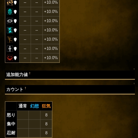
--
--
+10.0%
--
--
+10.0%
--
--
+10.0%
--
--
+10.0%
--
--
+10.0%
--
--
+10.0%
--
--
+10.0%
↑
†
追加能力値
↑
†
カウント
通常
幻想
狂気
怒り
8
集中
8
忍耐
8