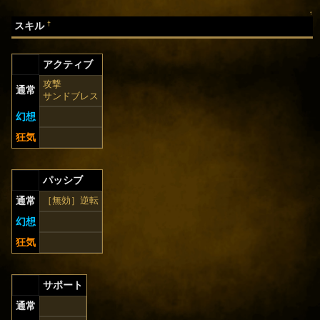
↑
†
スキル
アクティブ
攻撃
通常
サンドブレス
幻想
狂気
パッシブ
通常
［無効］逆転
幻想
狂気
サポート
通常