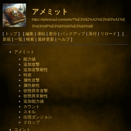
アメミット
https://artesnaut.com/wiki/?%E3%82%A2%E3%83%A1%E
3%83%9F%E3%83%83%E3%83%88
[
トップ
] [
編集
|
凍結
|
差分
|
バックアップ
|
添付
|
リロード
] [
新規
|
一覧
|
検索
|
最終更新
|
ヘルプ
]
アメミット
能力値
追加攻撃
追加攻撃耐性
特攻
属性攻撃
属性耐性
状態異常攻撃
状態異常耐性
追加能力値
カウント
スキル
出現ダンジョン
ドロップ
コメント