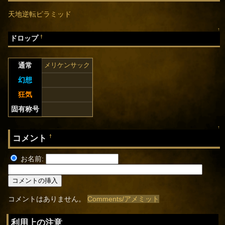
天地逆転ピラミッド
↑
†
ドロップ
通常
メリケンサック
幻想
狂気
固有称号
↑
コメント
†
お名前:
コメントはありません。
Comments/アメミット
利用上の注意