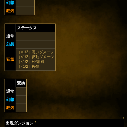
幻想
狂気
ステータス
通常
幻想
［×1/2］呪いダメージ
［×1/2］反動ダメージ
狂気
［×1/2］HP消費
［×1/2］裂傷
変換
通常
幻想
狂気
↑
†
出現ダンジョン