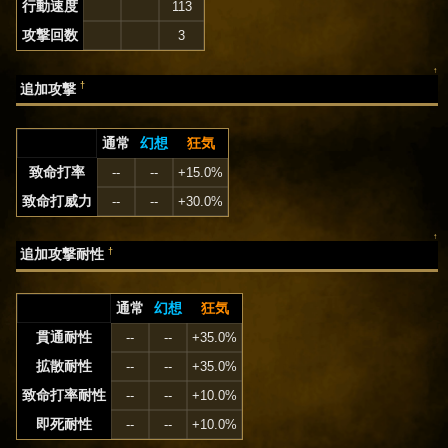
行動速度
113
攻撃回数
3
↑
†
追加攻撃
通常
幻想
狂気
致命打率
--
--
+15.0%
致命打威力
--
--
+30.0%
↑
†
追加攻撃耐性
通常
幻想
狂気
貫通耐性
--
--
+35.0%
拡散耐性
--
--
+35.0%
致命打率耐性
--
--
+10.0%
即死耐性
--
--
+10.0%