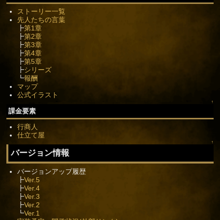
ストーリー一覧
先人たちの言葉
┣
第1章
┣
第2章
┣
第3章
┣
第4章
┣
第5章
┣
シリーズ
┗
報酬
マップ
公式イラスト
↑
課金要素
行商人
仕立て屋
↑
バージョン情報
バージョンアップ履歴
┣
Ver.5
┣
Ver.4
┣
Ver.3
┣
Ver.2
┗
Ver.1