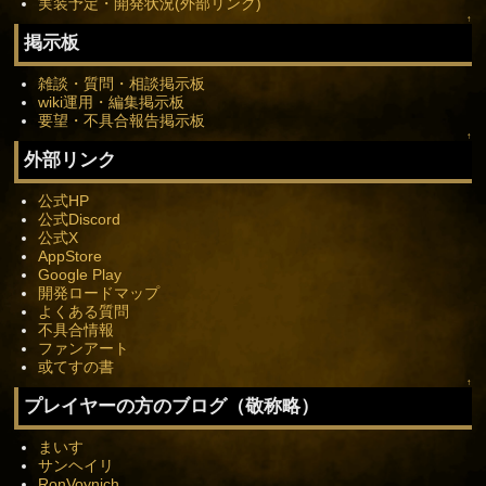
実装予定・開発状況(外部リンク)
↑
掲示板
雑談・質問・相談掲示板
wiki運用・編集掲示板
要望・不具合報告掲示板
↑
外部リンク
公式HP
公式Discord
公式X
AppStore
Google Play
開発ロードマップ
よくある質問
不具合情報
ファンアート
或てすの書
↑
プレイヤーの方のブログ（敬称略）
まいす
サンヘイリ
RonVoynich