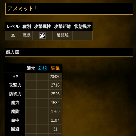
アメミット
†
レベル
種別
攻撃属性
攻撃距離
状態異常
魔獣
近距離
35
↑
†
能力値
通常
幻想
狂気
HP
23420
攻撃力
2716
防御力
2526
魔力
1532
魔防
1769
命中
1107
回避
31