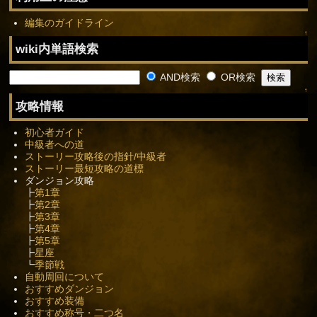
編集のガイドライン
↑
wiki内単語検索
AND検索
OR検索
↑
攻略情報
初心者ガイド
中級者への道
ストーリー攻略後の指針/中級者
ストーリー最短攻略の道標
ダンジョン攻略
┣
第1章
┣
第2章
┣
第3章
┣
第4章
┣
第5章
┣
星座
┗
季節戦
自動周回について
おすすめダンジョン
おすすめ装備
おすすめ称号・二つ名