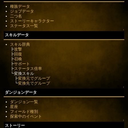
種族データ
ジョブデータ
二つ名
ストーリーキャラクター
ステータス一覧
↑
スキルデータ
スキル辞典
┣
攻撃
┣
回復
┣
召喚
┣
サポート
┣
ステータス倍率
┗変換スキル
┣
変換元でグループ
┗
変換先でグループ
↑
ダンジョンデータ
ダンジョン一覧
星座
フィールド種別
探索中のイベント
↑
ストーリー