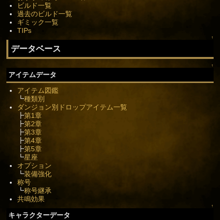
ビルド一覧
過去のビルド一覧
ギミック一覧
TIPs
↑
データベース
↑
アイテムデータ
アイテム図鑑
┗
種類別
ダンジョン別ドロップアイテム一覧
┣
第1章
┣
第2章
┣
第3章
┣
第4章
┣
第5章
┗
星座
オプション
┗
装備強化
称号
┗
称号継承
共鳴効果
↑
キャラクターデータ