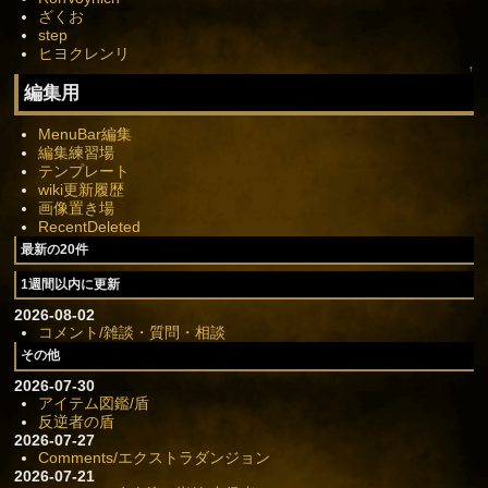
ざくお
step
ヒヨクレンリ
↑
編集用
MenuBar編集
編集練習場
テンプレート
wiki更新履歴
画像置き場
RecentDeleted
最新の20件
1週間以内に更新
2026-08-02
コメント/雑談・質問・相談
その他
2026-07-30
アイテム図鑑/盾
反逆者の盾
2026-07-27
Comments/エクストラダンジョン
2026-07-21