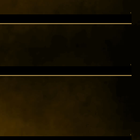
↑
↑
↑