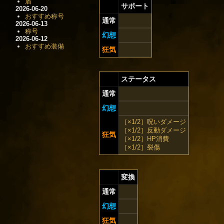
盾
サポート
2026-06-20
おすすめ称号
通常
2026-06-13
称号
幻想
2026-06-12
おすすめ装備
狂気
ステータス
通常
幻想
［×1/2］呪いダメージ
［×1/2］反動ダメージ
狂気
［×1/2］HP消費
［×1/2］裂傷
変換
通常
幻想
狂気