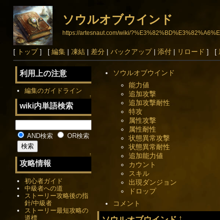
ソウルオブウインド
https://artesnaut.com/wiki/?%E3%82%BD%E3%
[
トップ
] [
編集
|
凍結
|
差分
|
バックアップ
|
添付
|
リロード
] [
ソウルオブウインド
利用上の注意
能力値
編集のガイドライン
追加攻撃
↑
追加攻撃耐性
wiki内単語検索
特攻
属性攻撃
属性耐性
AND検索
OR検索
状態異常攻撃
状態異常耐性
追加能力値
↑
攻略情報
カウント
スキル
初心者ガイド
出現ダンジョン
中級者への道
ドロップ
ストーリー攻略後の指
針/中級者
コメント
ストーリー最短攻略の
道標
ソウルオブウインド
†