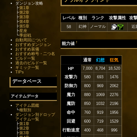
ダンジョン攻略
┣
第1章
┣
第2章
┣
第3章
レベル
種別
ランク
攻撃属性
攻
┣
第4章
┣
第5章
幻神
ノーマル
近
58
┣
星座
┗
季節戦
自動周回について
†
能力値
おすすめダンジョン
おすすめ装備
おすすめ称号・二つ名
ビルド一覧
通常
幻想
狂気
過去のビルド一覧
ギミック一覧
HP
7,000
8,704
18,520
TIPs
↑
攻撃力
580
693
1476
データベース
防御力
800
969
2062
↑
魔力
880
1069
2276
アイテムデータ
魔防
850
1032
2196
アイテム図鑑
┗
種類別
命中
760
919
1956
ダンジョン別ドロップ
アイテム一覧
回避
600
719
1529
┣
第1章
┣
第2章
行動速度
400
468
996
┣
第3章