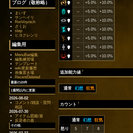
ブログ（敬称略）
--
+5.0%
+10.0%
--
+5.0%
+10.0%
まいす
サンヘイリ
--
+5.0%
+10.0%
RonVoynich
ざくお
--
+5.0%
+10.0%
step
ヒヨクレンリ
--
+5.0%
+10.0%
↑
編集用
--
+5.0%
+10.0%
MenuBar編集
--
+5.0%
+10.0%
編集練習場
テンプレート
wiki更新履歴
†
追加能力値
画像置き場
RecentDeleted
最新の20件
通常
幻想
狂気
1週間以内に更新
2026-08-02
コメント/雑談・質問・
†
カウント
相談
2026-07-30
アイテム図鑑/盾
通常
幻想
狂気
反逆者の盾
その他
怒り
5
7
8