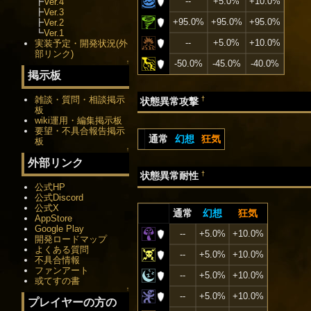
--
+5.0%
+10.0%
┣
Ver.4
┣
Ver.3
+95.0%
+95.0%
+95.0%
┣
Ver.2
┗
Ver.1
--
+5.0%
+10.0%
実装予定・開発状況(外
部リンク)
-50.0%
-45.0%
-40.0%
↑
掲示板
雑談・質問・相談掲示
†
状態異常攻撃
板
wiki運用・編集掲示板
要望・不具合報告掲示
通常
幻想
狂気
板
↑
外部リンク
†
状態異常耐性
公式HP
公式Discord
公式X
通常
幻想
狂気
AppStore
Google Play
--
+5.0%
+10.0%
開発ロードマップ
よくある質問
--
+5.0%
+10.0%
不具合情報
ファンアート
--
+5.0%
+10.0%
或てすの書
↑
--
+5.0%
+10.0%
プレイヤーの方の