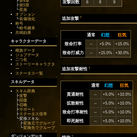
┣
第4章
攻撃回数
6
8
9
┣
第5章
┗
星座
オプション
†
追加攻撃
┗
装備強化
称号
┗
称号継承
共鳴効果
通常
幻想
狂気
↑
キャラクターデータ
致命打率
--
+5.0%
+15.0%
種族データ
致命打威力
--
+15.0%
+30.0%
ジョブデータ
二つ名
ストーリーキャラクタ
†
ー
追加攻撃耐性
ステータス一覧
↑
スキルデータ
通常
幻想
狂気
スキル辞典
貫通耐性
--
+5.0%
+10.0%
┣
攻撃
┣
回復
拡散耐性
--
+5.0%
+10.0%
┣
召喚
┣
サポート
致命打率耐性
--
+5.0%
+10.0%
┣
ステータス倍率
┗変換スキル
即死耐性
--
+5.0%
+10.0%
┣
変換元でグループ
┗
変換先でグループ
↑
ダンジョンデータ
†