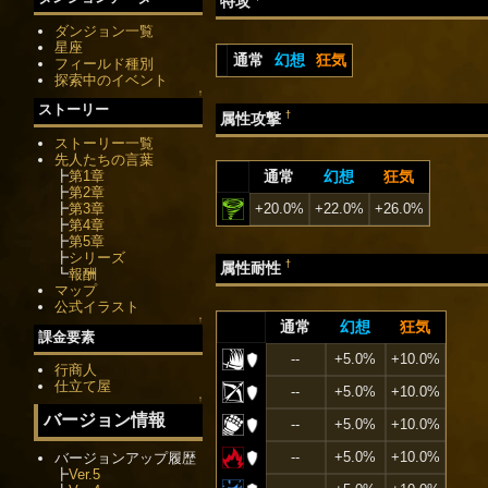
特攻
ダンジョン一覧
星座
通常
幻想
狂気
フィールド種別
探索中のイベント
↑
ストーリー
†
属性攻撃
ストーリー一覧
先人たちの言葉
┣
第1章
通常
幻想
狂気
┣
第2章
┣
第3章
+20.0%
+22.0%
+26.0%
┣
第4章
┣
第5章
┣
シリーズ
†
属性耐性
┗
報酬
マップ
公式イラスト
↑
通常
幻想
狂気
課金要素
--
+5.0%
+10.0%
行商人
仕立て屋
--
+5.0%
+10.0%
↑
バージョン情報
--
+5.0%
+10.0%
--
+5.0%
+10.0%
バージョンアップ履歴
┣
Ver.5