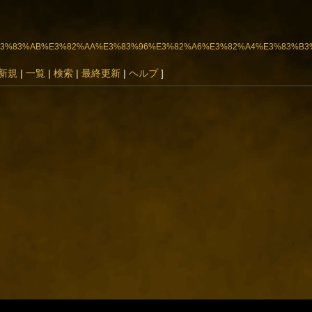
82%A6%E3%83%AB%E3%82%AA%E3%83%96%E3%82%A6%E3%82%A4%E3%83%B
新規
|
一覧
|
検索
|
最終更新
|
ヘルプ
]