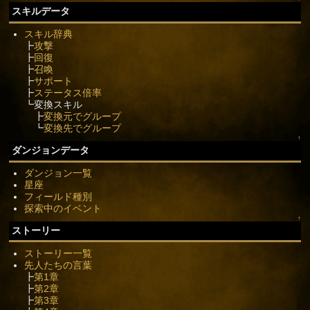
スキルデータ
スキル辞典
┣
攻撃
┣
回復
┣
召喚
┣
サポート
┣
ステータス倍率
┗変換スキル
┣
変換元でグループ
┗
変換先でグループ
↑
ダンジョンデータ
ダンジョン一覧
星座
フィールド種別
探索中のイベント
↑
ストーリー
ストーリー一覧
先人たちの言葉
┣
第1章
┣
第2章
┣
第3章