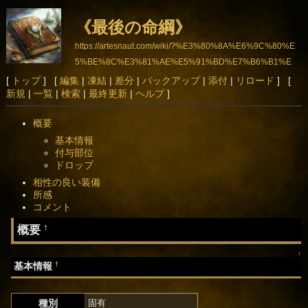
《最後の命綱》
https://artesnaut.com/wiki/?%E3%80%8A%E6%9C%80%E
5%BE%8C%E3%81%AE%E5%91%BD%E7%B6%B1%E
3%80%8B
[
トップ
] [
編集
|
凍結
|
差分
|
バックアップ
|
添付
|
リロード
] [
新規
|
一覧
|
検索
|
最終更新
|
ヘルプ
]
概要
基本情報
付与部位
ドロップ
相性の良い装備
所感
コメント
概要
†
↑
†
基本情報
種別
固有