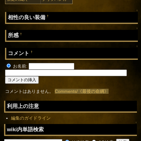
↑
相性の良い装備
†
↑
所感
†
↑
コメント
†
お名前:
コメントはありません。
Comments/《最後の命綱》
利用上の注意
編集のガイドライン
↑
wiki内単語検索