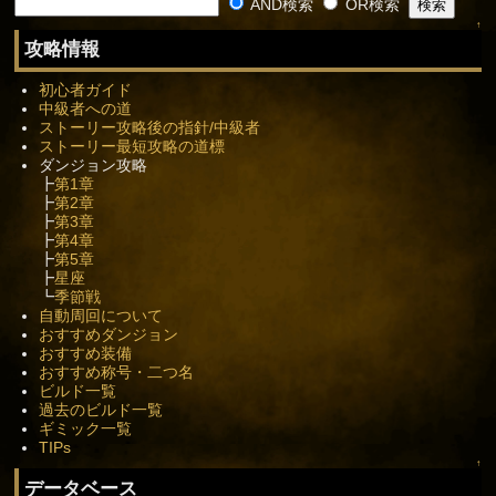
AND検索
OR検索
↑
攻略情報
初心者ガイド
中級者への道
ストーリー攻略後の指針/中級者
ストーリー最短攻略の道標
ダンジョン攻略
┣
第1章
┣
第2章
┣
第3章
┣
第4章
┣
第5章
┣
星座
┗
季節戦
自動周回について
おすすめダンジョン
おすすめ装備
おすすめ称号・二つ名
ビルド一覧
過去のビルド一覧
ギミック一覧
TIPs
↑
データベース