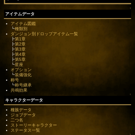
↑
アイテムデータ
アイテム図鑑
┗
種類別
ダンジョン別ドロップアイテム一覧
┣
第1章
┣
第2章
┣
第3章
┣
第4章
┣
第5章
┗
星座
オプション
┗
装備強化
称号
┗
称号継承
共鳴効果
↑
キャラクターデータ
種族データ
ジョブデータ
二つ名
ストーリーキャラクター
ステータス一覧
↑