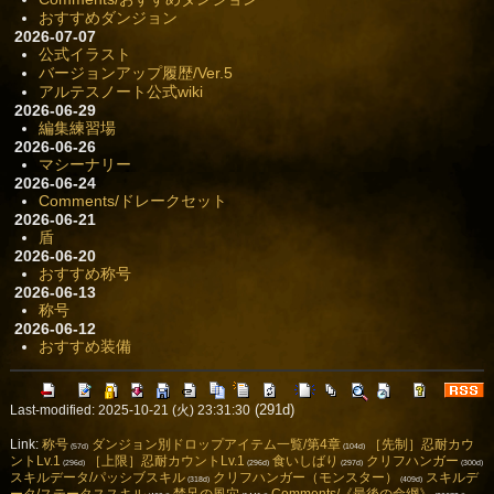
おすすめダンジョン
2026-07-07
公式イラスト
バージョンアップ履歴/Ver.5
アルテスノート公式wiki
2026-06-29
編集練習場
2026-06-26
マシーナリー
2026-06-24
Comments/ドレークセット
2026-06-21
盾
2026-06-20
おすすめ称号
2026-06-13
称号
2026-06-12
おすすめ装備
(291d)
Last-modified: 2025-10-21 (火) 23:31:30
Link:
称号
ダンジョン別ドロップアイテム一覧/第4章
［先制］忍耐カウ
(57d)
(104d)
ントLv.1
［上限］忍耐カウントLv.1
食いしばり
クリフハンガー
(296d)
(296d)
(297d)
(300d)
スキルデータ/パッシブスキル
クリフハンガー（モンスター）
スキルデ
(318d)
(409d)
ータ/ステータススキル
禁足の風穴
Comments/《最後の命綱》