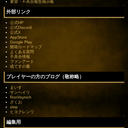
要望・不具合報告掲示板
↑
外部リンク
公式HP
公式Discord
公式X
AppStore
Google Play
開発ロードマップ
よくある質問
不具合情報
ファンアート
或てすの書
↑
プレイヤーの方のブログ（敬称略）
まいす
サンヘイリ
RonVoynich
ざくお
step
ヒヨクレンリ
↑
編集用