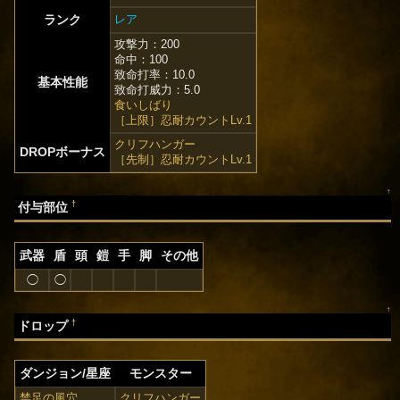
ランク
レア
攻撃力：200
命中：100
致命打率：10.0
基本性能
致命打威力：5.0
食いしばり
［上限］忍耐カウントLv.1
クリフハンガー
DROPボーナス
［先制］忍耐カウントLv.1
↑
†
付与部位
武器
盾
頭
鎧
手
脚
その他
◯
◯
↑
†
ドロップ
ダンジョン/星座
モンスター
禁足の風穴
クリフハンガー