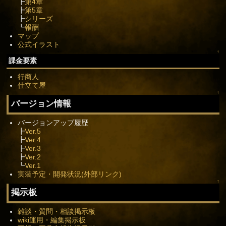
┣
第4章
┣
第5章
┣
シリーズ
┗
報酬
マップ
公式イラスト
↑
課金要素
行商人
仕立て屋
↑
バージョン情報
バージョンアップ履歴
┣
Ver.5
┣
Ver.4
┣
Ver.3
┣
Ver.2
┗
Ver.1
実装予定・開発状況(外部リンク)
↑
掲示板
雑談・質問・相談掲示板
wiki運用・編集掲示板