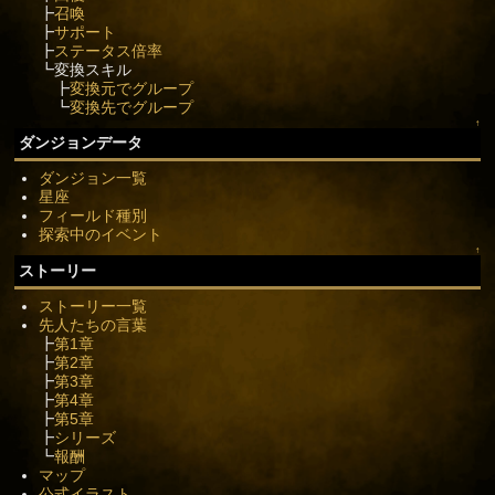
┣
召喚
┣
サポート
┣
ステータス倍率
┗変換スキル
┣
変換元でグループ
┗
変換先でグループ
↑
ダンジョンデータ
ダンジョン一覧
星座
フィールド種別
探索中のイベント
↑
ストーリー
ストーリー一覧
先人たちの言葉
┣
第1章
┣
第2章
┣
第3章
┣
第4章
┣
第5章
┣
シリーズ
┗
報酬
マップ
公式イラスト