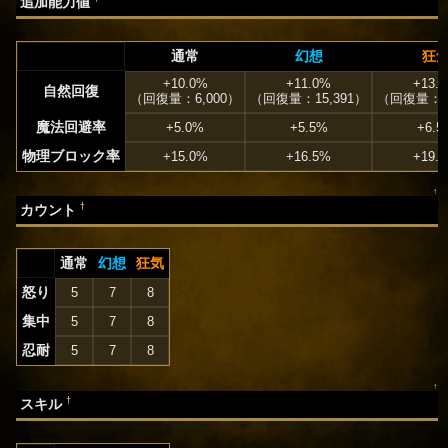
追加能力値
通常
幻想
狂
+10.0%
+11.0%
+13.
自然回復
（回復量：6,000）
（回復量：15,391）
（回復量：63
魔法回避率
+5.0%
+5.5%
+6.5
物理ブロック率
+15.0%
+16.5%
+19.
↑
†
カウント
通常
幻想
狂気
怒り
5
7
8
集中
5
7
8
忍耐
5
7
8
↑
†
スキル