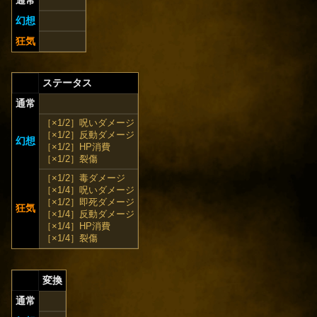
幻想
狂気
ステータス
通常
［×1/2］呪いダメージ
［×1/2］反動ダメージ
幻想
［×1/2］HP消費
［×1/2］裂傷
［×1/2］毒ダメージ
［×1/4］呪いダメージ
［×1/2］即死ダメージ
狂気
［×1/4］反動ダメージ
［×1/4］HP消費
［×1/4］裂傷
変換
通常