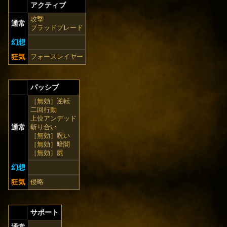
アクティブ
攻撃
通常
ブラッドブレード
幻想
狂気
フォースレイヤー
パッシブ
［無効］逆転
二回行動
上位アンデッド
通常
斬り合い
［無効］呪い
［無効］暗闇
［無効］屍
幻想
狂気
侵略
サポート
通常