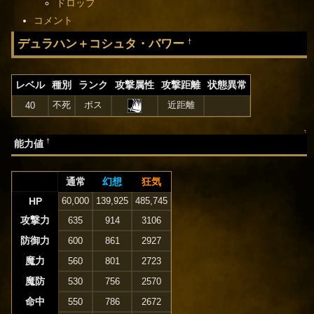
ドロップ
コメント
デュラハン＋コシュタ・バワー
†
レベル
種別
ランク
攻撃属性
攻撃距離
状態異常
不死
ボス
近距離
40
↑
†
能力値
通常
幻想
狂気
HP
60,000
139,925
485,745
攻撃力
635
914
3106
防御力
600
861
2927
魔力
560
801
2723
魔防
530
756
2570
命中
550
786
2672