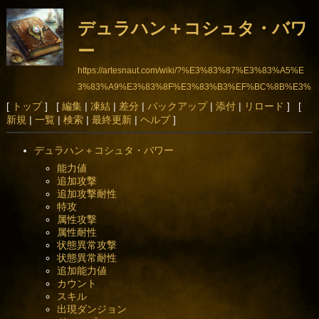
デュラハン＋コシュタ・バワ
ー
https://artesnaut.com/wiki/?%E3%83%87%E3%83%A5%E
3%83%A9%E3%83%8F%E3%83%B3%EF%BC%8B%E3%
82%B3%E3%82%B7%E3%83%A5%E3%82%BF%E3%8
[
トップ
] [
編集
|
凍結
|
差分
|
バックアップ
|
添付
|
リロード
] [
新規
|
一覧
|
検索
|
最終更新
|
ヘルプ
]
3%BB%E3%83%90%E3%83%AF%E3%83%BC
デュラハン＋コシュタ・バワー
能力値
追加攻撃
追加攻撃耐性
特攻
属性攻撃
属性耐性
状態異常攻撃
状態異常耐性
追加能力値
カウント
スキル
出現ダンジョン