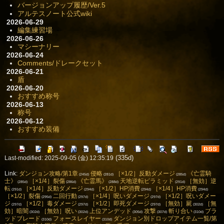
バージョンアップ履歴/Ver.5
アルテスノート公式wiki
2026-06-29
編集練習場
2026-06-26
マシーナリー
2026-06-24
Comments/ドレークセット
2026-06-21
盾
2026-06-20
おすすめ称号
2026-06-13
称号
2026-06-12
おすすめ装備
(335d)
Last-modified: 2025-09-05 (金) 12:35:19
Link:
ダンジョン攻略/第1章
侵略
［×1/2］反動ダメージ
《亡霊騎
(245d)
(281d)
(285d)
士》
［×1/4］裂傷
《亡霊馬》
天地逆転ピラミッド
［無効］逆
(285d)
(286d)
(288d)
(291d)
転
［×1/4］反動ダメージ
［×1/2］HP消費
［×1/4］HP消費
(291d)
(294d)
(294d)
(294d)
［×1/2］裂傷
二回行動
［×1/4］呪いダメージ
［×1/2］呪いダメー
(295d)
(297d)
(297d)
ジ
［×1/2］毒ダメージ
［×1/2］即死ダメージ
［無効］屍
［無
(297d)
(297d)
(297d)
(302d)
効］暗闇
［無効］呪い
上位アンデッド
攻撃
斬り合い
ブラ
(302d)
(302d)
(305d)
(307d)
(310d)
ッドブレード
フォースレイヤー
ダンジョン別ドロップアイテム一覧/第
(310d)
(310d)