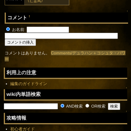
《亡霊馬》
↑
コメント
†
お名前:
コメントはありません。
Comments/デュラハン＋コシュタ・バワ
ー
利用上の注意
編集のガイドライン
↑
wiki内単語検索
AND検索
OR検索
↑
攻略情報
初心者ガイド