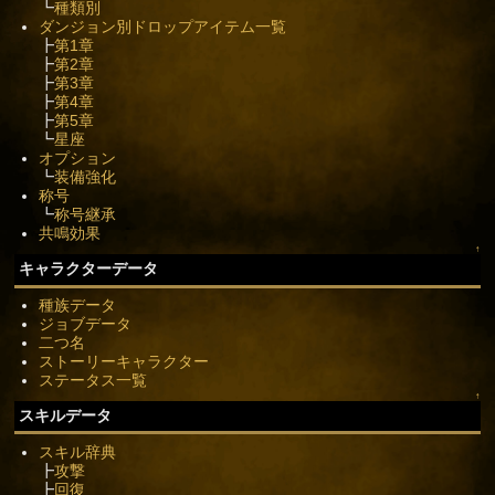
┗
種類別
ダンジョン別ドロップアイテム一覧
┣
第1章
┣
第2章
┣
第3章
┣
第4章
┣
第5章
┗
星座
オプション
┗
装備強化
称号
┗
称号継承
共鳴効果
↑
キャラクターデータ
種族データ
ジョブデータ
二つ名
ストーリーキャラクター
ステータス一覧
↑
スキルデータ
スキル辞典
┣
攻撃
┣
回復