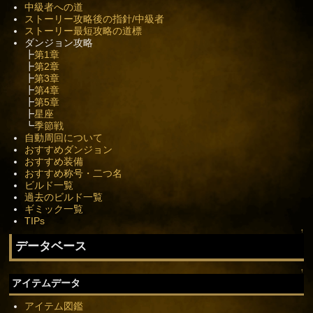
中級者への道
ストーリー攻略後の指針/中級者
ストーリー最短攻略の道標
ダンジョン攻略
┣
第1章
┣
第2章
┣
第3章
┣
第4章
┣
第5章
┣
星座
┗
季節戦
自動周回について
おすすめダンジョン
おすすめ装備
おすすめ称号・二つ名
ビルド一覧
過去のビルド一覧
ギミック一覧
TIPs
↑
データベース
↑
アイテムデータ
アイテム図鑑