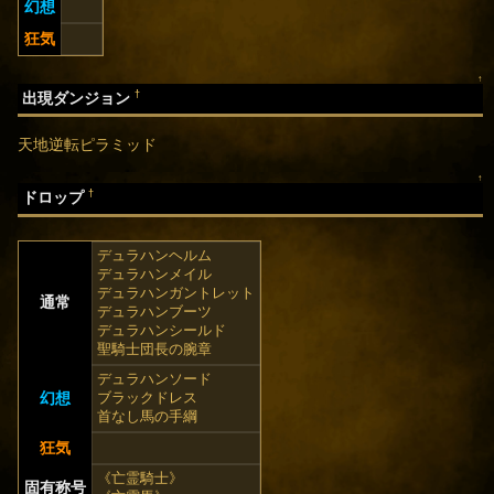
幻想
狂気
↑
†
出現ダンジョン
天地逆転ピラミッド
↑
†
ドロップ
デュラハンヘルム
デュラハンメイル
デュラハンガントレット
通常
デュラハンブーツ
デュラハンシールド
聖騎士団長の腕章
デュラハンソード
幻想
ブラックドレス
首なし馬の手綱
狂気
《亡霊騎士》
固有称号