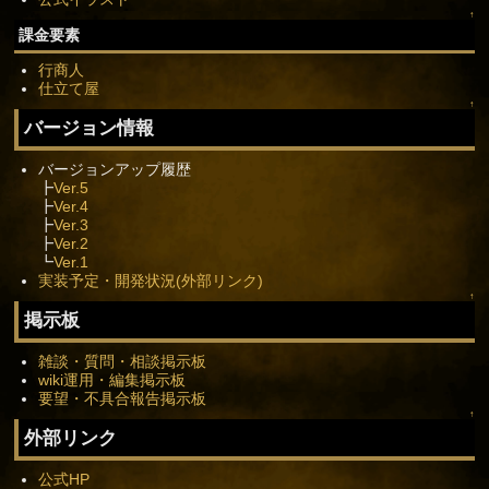
↑
課金要素
行商人
仕立て屋
↑
バージョン情報
バージョンアップ履歴
┣
Ver.5
┣
Ver.4
┣
Ver.3
┣
Ver.2
┗
Ver.1
実装予定・開発状況(外部リンク)
↑
掲示板
雑談・質問・相談掲示板
wiki運用・編集掲示板
要望・不具合報告掲示板
↑
外部リンク
公式HP