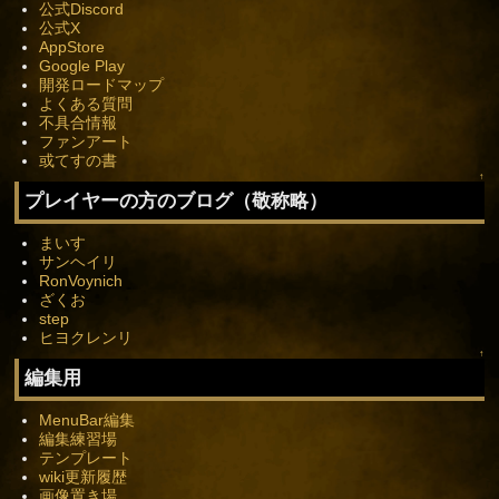
公式Discord
公式X
AppStore
Google Play
開発ロードマップ
よくある質問
不具合情報
ファンアート
或てすの書
↑
プレイヤーの方のブログ（敬称略）
まいす
サンヘイリ
RonVoynich
ざくお
step
ヒヨクレンリ
↑
編集用
MenuBar編集
編集練習場
テンプレート
wiki更新履歴
画像置き場