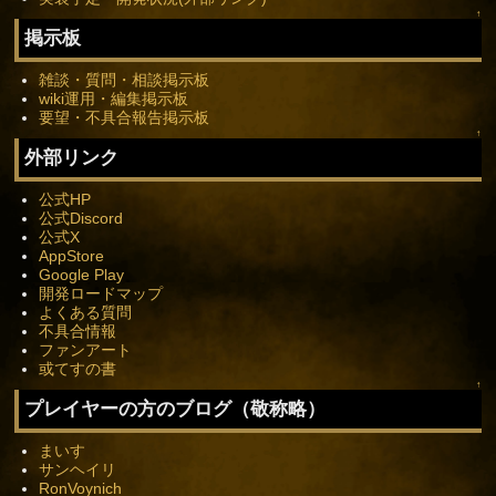
↑
掲示板
雑談・質問・相談掲示板
wiki運用・編集掲示板
要望・不具合報告掲示板
↑
外部リンク
公式HP
公式Discord
公式X
AppStore
Google Play
開発ロードマップ
よくある質問
不具合情報
ファンアート
或てすの書
↑
プレイヤーの方のブログ（敬称略）
まいす
サンヘイリ
RonVoynich