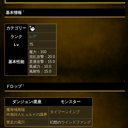
↑
†
基本情報
カテゴリー
ランク
レア
Lv
75
魔力：150
混乱攻撃：20.0
基本性能
貫通攻撃：15.0
風威力：10.0
風耐性：15.0
↑
†
ドロップ
ダンジョン/星座
モンスター
魔海域南端
タイフーンインプ
吟遊詩人ヒュルドの識界
禁足の風穴
幻想の
ウインドファング