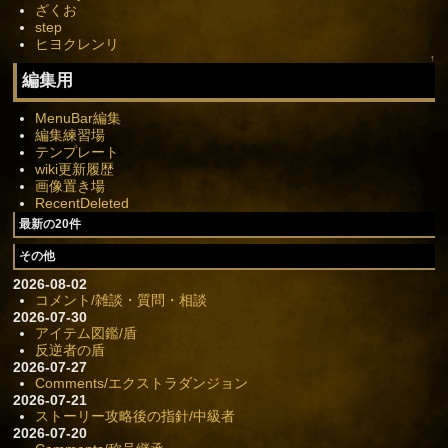
ざくお
step
ヒヨクレンリ
↑
編集用
MenuBar編集
編集練習場
テンプレート
wiki更新履歴
画像置き場
RecentDeleted
最新の20件
その他
2026-08-02
コメント/雑談・質問・相談
2026-07-30
アイテム図鑑/盾
反逆者の盾
2026-07-27
Comments/エクストラダンジョン
2026-07-21
ストーリー攻略後の指針/中級者
2026-07-20