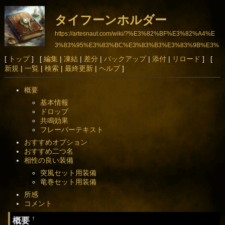
タイフーンホルダー
https://artesnaut.com/wiki/?%E3%82%BF%E3%82%A4%E
3%83%95%E3%83%BC%E3%83%B3%E3%83%9B%E3%
83%AB%E3%83%80%E3%83%BC
[
トップ
] [
編集
|
凍結
|
差分
|
バックアップ
|
添付
|
リロード
] [
新規
|
一覧
|
検索
|
最終更新
|
ヘルプ
]
概要
基本情報
ドロップ
共鳴効果
フレーバーテキスト
おすすめオプション
おすすめ二つ名
相性の良い装備
突風セット用装備
竜巻セット用装備
所感
コメント
概要
†