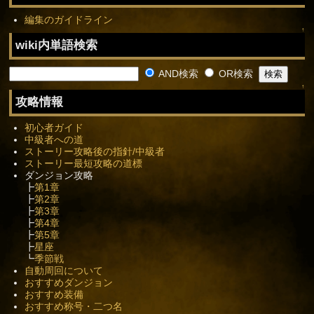
編集のガイドライン
↑
wiki内単語検索
AND検索
OR検索
↑
攻略情報
初心者ガイド
中級者への道
ストーリー攻略後の指針/中級者
ストーリー最短攻略の道標
ダンジョン攻略
┣
第1章
┣
第2章
┣
第3章
┣
第4章
┣
第5章
┣
星座
┗
季節戦
自動周回について
おすすめダンジョン
おすすめ装備
おすすめ称号・二つ名