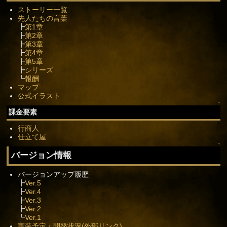
ストーリー一覧
先人たちの言葉
┣
第1章
┣
第2章
┣
第3章
┣
第4章
┣
第5章
┣
シリーズ
┗
報酬
マップ
公式イラスト
↑
課金要素
行商人
仕立て屋
↑
バージョン情報
バージョンアップ履歴
┣
Ver.5
┣
Ver.4
┣
Ver.3
┣
Ver.2
┗
Ver.1
実装予定・開発状況(外部リンク)