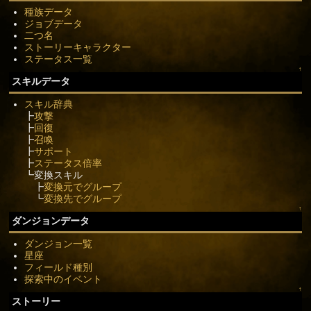
種族データ
ジョブデータ
二つ名
ストーリーキャラクター
ステータス一覧
↑
スキルデータ
スキル辞典
┣
攻撃
┣
回復
┣
召喚
┣
サポート
┣
ステータス倍率
┗変換スキル
┣
変換元でグループ
┗
変換先でグループ
↑
ダンジョンデータ
ダンジョン一覧
星座
フィールド種別
探索中のイベント
↑
ストーリー