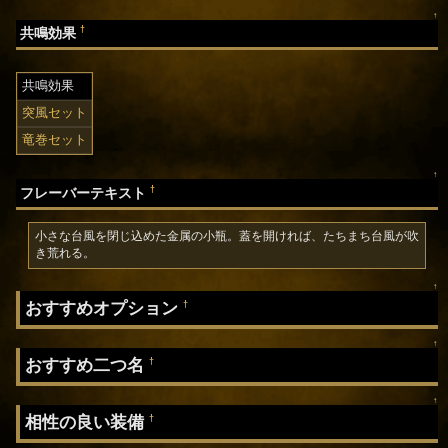
↑
†
共鳴効果
共鳴効果
突風セット
竜巻セット
↑
†
フレーバーテキスト
小さな台風を閉じ込めた金属の小瓶。蓋を開ければ、たちまち台風が吹
き荒れる。
↑
おすすめオプション
†
↑
おすすめ二つ名
†
↑
相性の良い装備
†