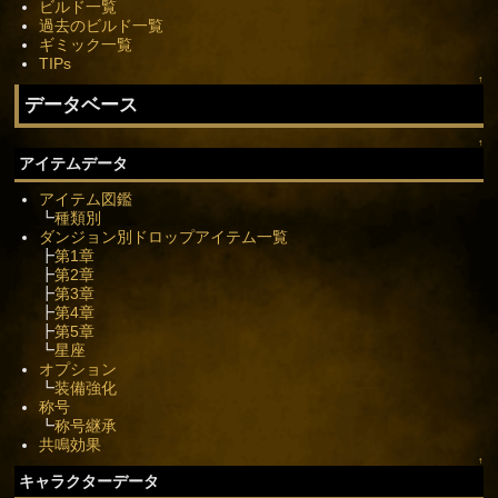
ビルド一覧
過去のビルド一覧
ギミック一覧
TIPs
↑
データベース
↑
アイテムデータ
アイテム図鑑
┗
種類別
ダンジョン別ドロップアイテム一覧
┣
第1章
┣
第2章
┣
第3章
┣
第4章
┣
第5章
┗
星座
オプション
┗
装備強化
称号
┗
称号継承
共鳴効果
↑
キャラクターデータ