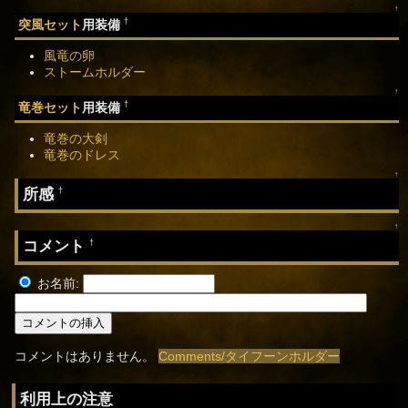
↑
†
突風セット
用装備
風竜の卵
ストームホルダー
↑
†
竜巻セット
用装備
竜巻の大剣
竜巻のドレス
↑
所感
†
↑
コメント
†
お名前:
コメントはありません。
Comments/タイフーンホルダー
利用上の注意