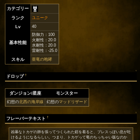
カテゴリー
ランク
ユニーク
Lv
40
防御力：100
火耐性：20.0
基本性能
水耐性：20.0
雷耐性：-25.0
スキル
亜竜の咆哮
↑
†
ドロップ
ダンジョン/星座
モンスター
幻想の
北西の海岸線
幻想の
マッドリザード
↑
†
フレーバーテキスト
凶暴なトカゲの肺を張ってつくられた鎧を着ると、ブレスっぽい息が吐
けるようになるらしい。つまり、トカゲって竜のちっちゃい版なのか