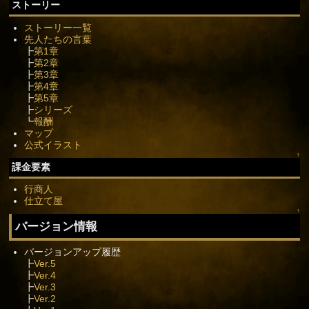
ストーリー
ストーリー一覧
先人たちの言葉
┣
第1章
┣
第2章
┣
第3章
┣
第4章
┣
第5章
┣
シリーズ
┗
報酬
マップ
公式イラスト
↑
課金要素
行商人
仕立て屋
↑
バージョン情報
バージョンアップ履歴
┣
Ver.5
┣
Ver.4
┣
Ver.3
┣
Ver.2