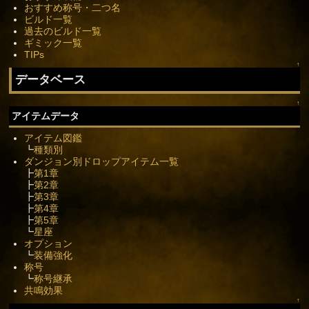
おすすめ称号・二つ名
ビルド一覧
過去のビルド一覧
ギミック一覧
TIPs
↑
データベース
↑
アイテムデータ
アイテム図鑑
┗
種類別
ダンジョン別ドロップアイテム一覧
┣
第1章
┣
第2章
┣
第3章
┣
第4章
┣
第5章
┗
星座
オプション
┗
装備強化
称号
┗
称号継承
共鳴効果
↑