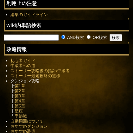
利用上の注意
編集のガイドライン
↑
wiki内単語検索
AND検索
OR検索
↑
攻略情報
初心者ガイド
中級者への道
ストーリー攻略後の指針/中級者
ストーリー最短攻略の道標
ダンジョン攻略
┣
第1章
┣
第2章
┣
第3章
┣
第4章
┣
第5章
┣
星座
┗
季節戦
自動周回について
おすすめダンジョン
おすすめ装備