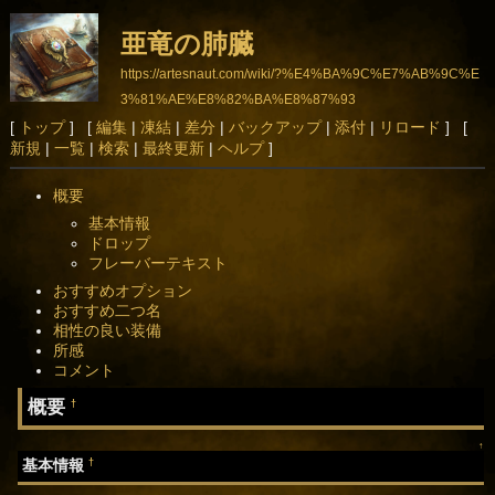
亜竜の肺臓
https://artesnaut.com/wiki/?%E4%BA%9C%E7%AB%9C%E
3%81%AE%E8%82%BA%E8%87%93
[
トップ
] [
編集
|
凍結
|
差分
|
バックアップ
|
添付
|
リロード
] [
新規
|
一覧
|
検索
|
最終更新
|
ヘルプ
]
概要
基本情報
ドロップ
フレーバーテキスト
おすすめオプション
おすすめ二つ名
相性の良い装備
所感
コメント
概要
†
↑
†
基本情報