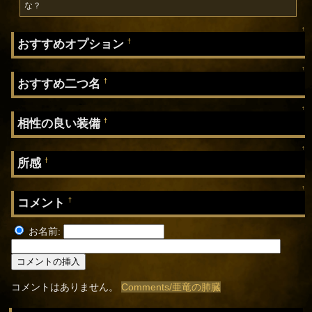
な？
↑
おすすめオプション
†
↑
おすすめ二つ名
†
↑
相性の良い装備
†
↑
所感
†
↑
コメント
†
お名前:
コメントはありません。
Comments/亜竜の肺臓