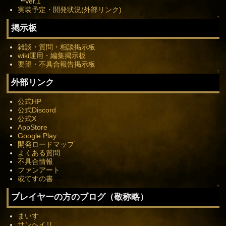
┗
Ver.1
実装予定・開発状況(外部リンク)
↑
掲示板
雑談・質問・相談掲示板
wiki運用・編集掲示板
要望・不具合報告掲示板
↑
外部リンク
公式HP
公式Discord
公式X
AppStore
Google Play
開発ロードマップ
よくある質問
不具合情報
ファンアート
或てすの書
↑
プレイヤーの方のブログ（敬称略）
まいす
サンヘイリ