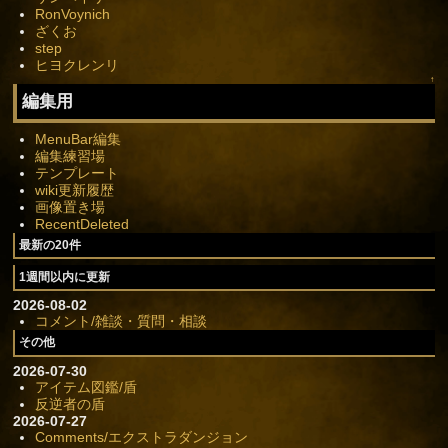
RonVoynich
ざくお
step
ヒヨクレンリ
↑
編集用
MenuBar編集
編集練習場
テンプレート
wiki更新履歴
画像置き場
RecentDeleted
最新の20件
1週間以内に更新
2026-08-02
コメント/雑談・質問・相談
その他
2026-07-30
アイテム図鑑/盾
反逆者の盾
2026-07-27
Comments/エクストラダンジョン