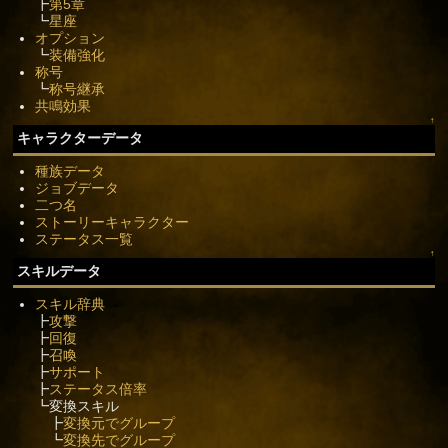
┣
第5章
┗
星座
オプション
┗
装備強化
称号
┗
称号継承
共鳴効果
↑
キャラクターデータ
種族データ
ジョブデータ
二つ名
ストーリーキャラクター
ステータス一覧
↑
スキルデータ
スキル辞典
┣
攻撃
┣
回復
┣
召喚
┣
サポート
┣
ステータス倍率
┗変換スキル
┣
変換元でグループ
┗
変換先でグループ