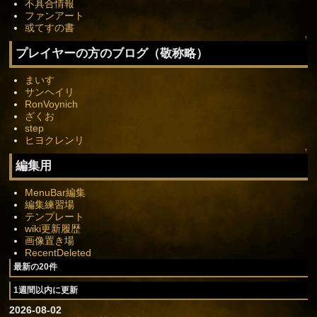
不具合情報
ファンアート
或てすの書
↑
プレイヤーの方のブログ（敬称略）
まいす
サンヘイリ
RonVoynich
ざくお
step
ヒヨクレンリ
↑
編集用
MenuBar編集
編集練習場
テンプレート
wiki更新履歴
画像置き場
RecentDeleted
最新の20件
1週間以内に更新
2026-08-02