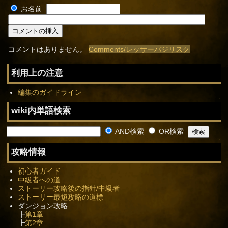
お名前:
コメントはありません。
Comments/レッサーバジリスク
利用上の注意
編集のガイドライン
↑
wiki内単語検索
AND検索
OR検索
↑
攻略情報
初心者ガイド
中級者への道
ストーリー攻略後の指針/中級者
ストーリー最短攻略の道標
ダンジョン攻略
┣
第1章
┣
第2章