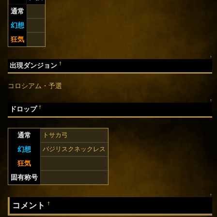
通常
幻想
狂気
↑
†
出現ダンジョン
コロシアム・予選
↑
†
ドロップ
通常
トサカ弓
幻想
バジリスクネックレス
狂気
固有称号
↑
コメント
†