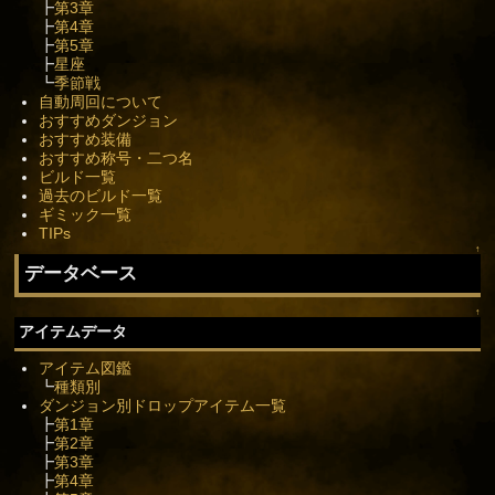
┣
第3章
┣
第4章
┣
第5章
┣
星座
┗
季節戦
自動周回について
おすすめダンジョン
おすすめ装備
おすすめ称号・二つ名
ビルド一覧
過去のビルド一覧
ギミック一覧
TIPs
↑
データベース
↑
アイテムデータ
アイテム図鑑
┗
種類別
ダンジョン別ドロップアイテム一覧
┣
第1章
┣
第2章
┣
第3章
┣
第4章