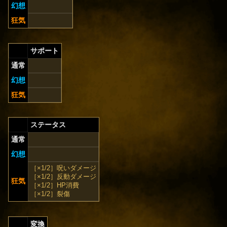
幻想
狂気
サポート
通常
幻想
狂気
ステータス
通常
幻想
［×1/2］呪いダメージ
［×1/2］反動ダメージ
狂気
［×1/2］HP消費
［×1/2］裂傷
変換