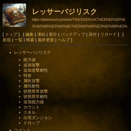
レッサーバジリスク
https://artesnaut.com/wiki/?%E3%83%AC%E3%83%83%E
3%82%B5%E3%83%BC%E3%83%90%E3%82%B8%E3%
83%AA%E3%82%B9%E3%82%AF
[
トップ
] [
編集
|
凍結
|
差分
|
バックアップ
|
添付
|
リロード
] [
新規
|
一覧
|
検索
|
最終更新
|
ヘルプ
]
レッサーバジリスク
能力値
追加攻撃
追加攻撃耐性
特攻
属性攻撃
属性耐性
状態異常攻撃
状態異常耐性
追加能力値
カウント
スキル
出現ダンジョン
ドロップ
コメント