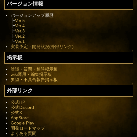
バージョン情報
バージョンアップ履歴
┣
Ver.5
┣
Ver.4
┣
Ver.3
┣
Ver.2
┗
Ver.1
実装予定・開発状況(外部リンク)
↑
掲示板
雑談・質問・相談掲示板
wiki運用・編集掲示板
要望・不具合報告掲示板
↑
外部リンク
公式HP
公式Discord
公式X
AppStore
Google Play
開発ロードマップ
よくある質問