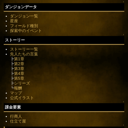
↑
ダンジョンデータ
ダンジョン一覧
星座
フィールド種別
探索中のイベント
↑
ストーリー
ストーリー一覧
先人たちの言葉
┣
第1章
┣
第2章
┣
第3章
┣
第4章
┣
第5章
┣
シリーズ
┗
報酬
マップ
公式イラスト
↑
課金要素
行商人
仕立て屋
↑