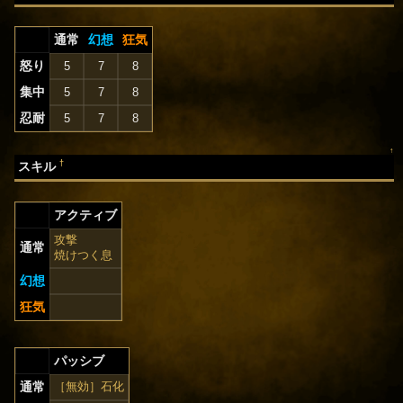
通常
幻想
狂気
怒り
5
7
8
集中
5
7
8
忍耐
5
7
8
↑
†
スキル
アクティブ
攻撃
通常
焼けつく息
幻想
狂気
パッシブ
通常
［無効］石化