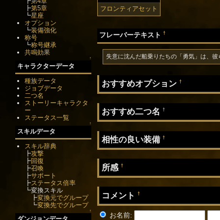
┣
第4章
┣
第5章
フロンティアセット
┗
星座
オプション
┗
装備強化
†
フレーバーテキスト
称号
┗
称号継承
共鳴効果
失意に沈んだ船乗りたちの「勇気」は、彼
↑
キャラクターデータ
種族データ
おすすめオプション
†
ジョブデータ
二つ名
ストーリーキャラクタ
おすすめ二つ名
ー
†
ステータス一覧
↑
スキルデータ
相性の良い装備
†
スキル辞典
┣
攻撃
┣
回復
所感
†
┣
召喚
┣
サポート
┣
ステータス倍率
┗変換スキル
コメント
†
┣
変換元でグループ
┗
変換先でグループ
↑
お名前:
ダンジョンデータ