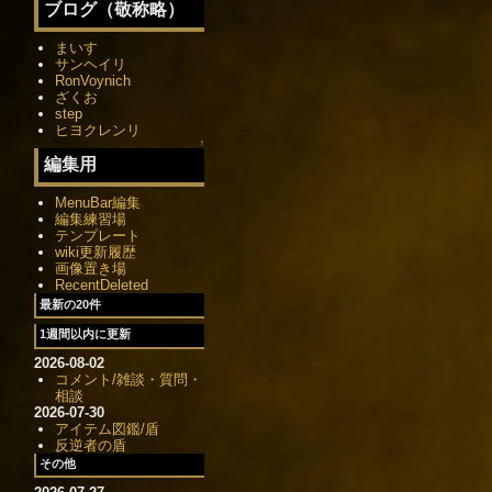
ブログ（敬称略）
まいす
サンヘイリ
RonVoynich
ざくお
step
ヒヨクレンリ
↑
編集用
MenuBar編集
編集練習場
テンプレート
wiki更新履歴
画像置き場
RecentDeleted
最新の20件
1週間以内に更新
2026-08-02
コメント/雑談・質問・
相談
2026-07-30
アイテム図鑑/盾
反逆者の盾
その他