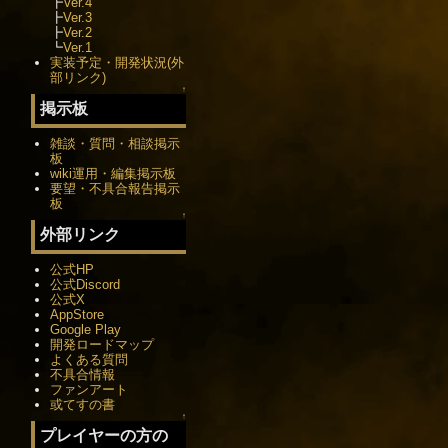
┣
Ver.4
┣
Ver.3
┣
Ver.2
┗
Ver.1
実装予定・開発状況(外
部リンク)
↑
掲示板
雑談・質問・相談掲示
板
wiki運用・編集掲示板
要望・不具合報告掲示
板
↑
外部リンク
公式HP
公式Discord
公式X
AppStore
Google Play
開発ロードマップ
よくある質問
不具合情報
ファンアート
或てすの書
↑
プレイヤーの方の