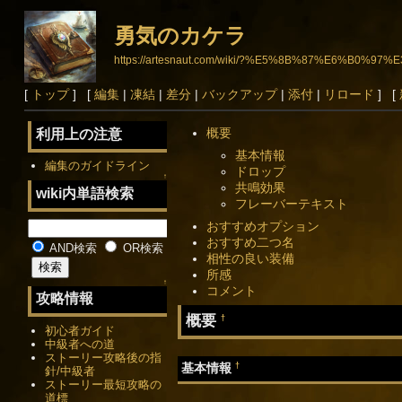
勇気のカケラ
https://artesnaut.com/wiki/?%E5%8B%87%E6%B0
[
トップ
] [
編集
|
凍結
|
差分
|
バックアップ
|
添付
|
リロード
] [
概要
利用上の注意
基本情報
編集のガイドライン
ドロップ
↑
共鳴効果
wiki内単語検索
フレーバーテキスト
おすすめオプション
おすすめ二つ名
AND検索
OR検索
相性の良い装備
所感
↑
コメント
攻略情報
概要
†
初心者ガイド
中級者への道
ストーリー攻略後の指
†
基本情報
針/中級者
ストーリー最短攻略の
道標