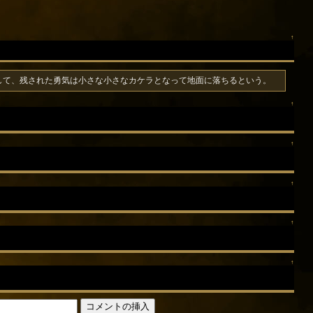
↑
して、残された勇気は小さな小さなカケラとなって地面に落ちるという。
↑
↑
↑
↑
↑