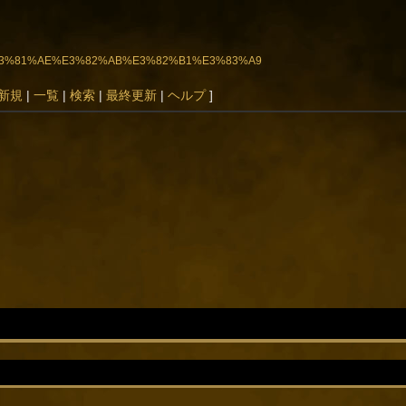
%97%E3%81%AE%E3%82%AB%E3%82%B1%E3%83%A9
新規
|
一覧
|
検索
|
最終更新
|
ヘルプ
]