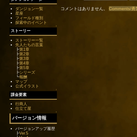
コメントはありません。
Comments
ダンジョン一覧
星座
フィールド種別
探索中のイベント
↑
ストーリー
ストーリー一覧
先人たちの言葉
┣
第1章
┣
第2章
┣
第3章
┣
第4章
┣
第5章
┣
シリーズ
┗
報酬
マップ
公式イラスト
↑
課金要素
行商人
仕立て屋
↑
バージョン情報
バージョンアップ履歴
┣
Ver.5