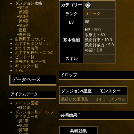
ダンジョン攻略
カテゴリー
┣
第1章
┣
第2章
ランク
ユニーク
┣
第3章
┣
第4章
Lv
88
┣
第5章
HP：200
┣
星座
┗
季節戦
攻撃力：80
自動周回について
基本性能
致命打率：10.0
おすすめダンジョン
致命打威力：5.0
おすすめ装備
格闘：1.0
おすすめ称号・二つ名
ビルド一覧
スキル
過去のビルド一覧
ギミック一覧
TIPs
†
ドロップ
↑
データベース
↑
ダンジョン/星座
モンスター
アイテムデータ
星拾いの珊瑚島
セイラーズソウル
アイテム図鑑
┗
種類別
ダンジョン別ドロップ
†
共鳴効果
アイテム一覧
┣
第1章
┣
第2章
┣
第3章
共鳴効果