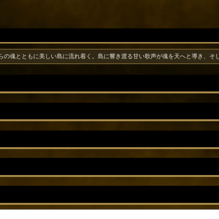
らの魂とともに美しい島に流れ着く。島に響き渡る甘い歌声が魂を天へと導き、そ