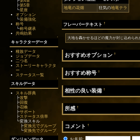
┣
第4章
┣
第5章
地竜の花畑
狂気の
地竜テラ
┗
星座
オプション
┗
装備強化
†
称号
フレーバーテキスト
┗
称号継承
共鳴効果
↑
大地を轟かせるほどの魔力が封じ込められ
キャラクターデータ
種族データ
おすすめオプション
†
ジョブデータ
二つ名
ストーリーキャラクタ
ー
おすすめ称号
†
ステータス一覧
↑
スキルデータ
相性の良い装備
†
スキル辞典
┣
攻撃
┣
回復
┣
召喚
所感
†
┣
サポート
┣
ステータス倍率
┗変換スキル
コメント
†
┣
変換元でグループ
┗
変換先でグループ
↑
お名前:
ダンジョンデータ