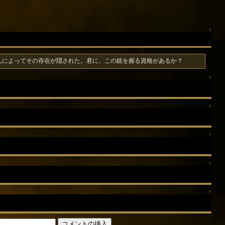
↑
人によってその存在が隠された。君に、この銃を握る資格があるか？
↑
↑
↑
↑
↑