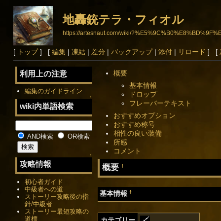
地轟銃テラ・フィオル
https://artesnaut.com/wiki/?%E5%9C%B0%E8%
[
トップ
] [
編集
|
凍結
|
差分
|
バックアップ
|
添付
|
リロード
] [
概要
利用上の注意
基本情報
編集のガイドライン
ドロップ
↑
フレーバーテキスト
wiki内単語検索
おすすめオプション
おすすめ称号
相性の良い装備
AND検索
OR検索
所感
コメント
↑
攻略情報
概要
†
初心者ガイド
中級者への道
†
基本情報
ストーリー攻略後の指
針/中級者
ストーリー最短攻略の
道標
カテゴリー