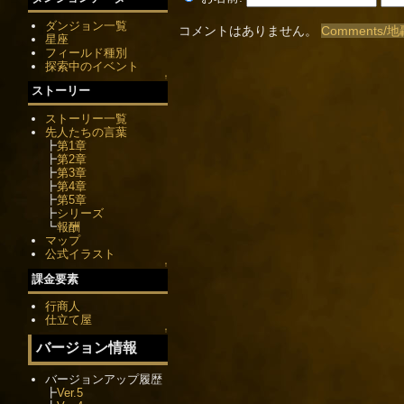
ダンジョン一覧
コメントはありません。
Comments
星座
フィールド種別
探索中のイベント
↑
ストーリー
ストーリー一覧
先人たちの言葉
┣
第1章
┣
第2章
┣
第3章
┣
第4章
┣
第5章
┣
シリーズ
┗
報酬
マップ
公式イラスト
↑
課金要素
行商人
仕立て屋
↑
バージョン情報
バージョンアップ履歴
┣
Ver.5