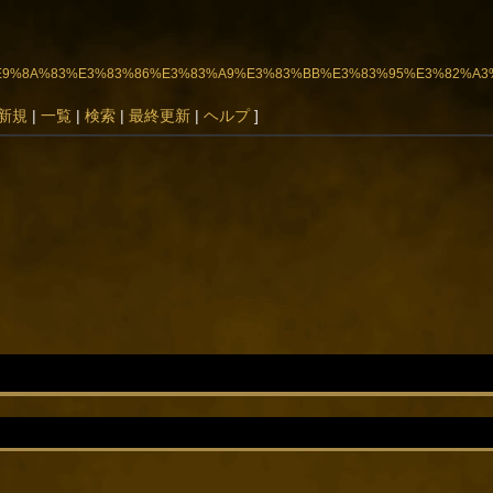
BD%9F%E9%8A%83%E3%83%86%E3%83%A9%E3%83%BB%E3%83%95%E3%82%
新規
|
一覧
|
検索
|
最終更新
|
ヘルプ
]