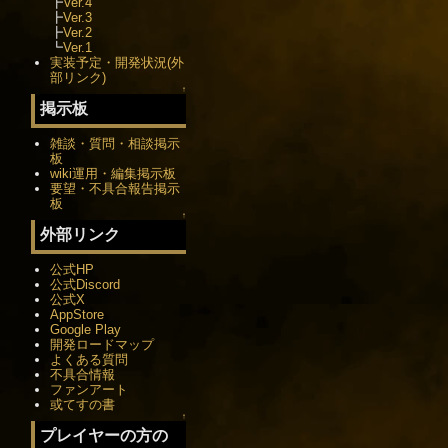
┣
Ver.4
┣
Ver.3
┣
Ver.2
┗
Ver.1
実装予定・開発状況(外
部リンク)
↑
掲示板
雑談・質問・相談掲示
板
wiki運用・編集掲示板
要望・不具合報告掲示
板
↑
外部リンク
公式HP
公式Discord
公式X
AppStore
Google Play
開発ロードマップ
よくある質問
不具合情報
ファンアート
或てすの書
↑
プレイヤーの方の