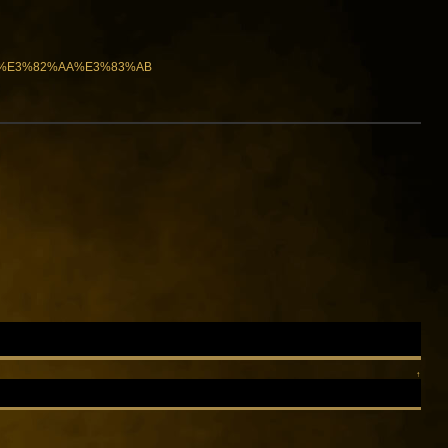
A3%E3%82%AA%E3%83%AB
↑