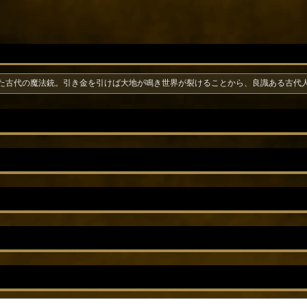
た古代の魔法銃。引き金を引けば大地が鳴き世界が裂けることから、良識ある古代