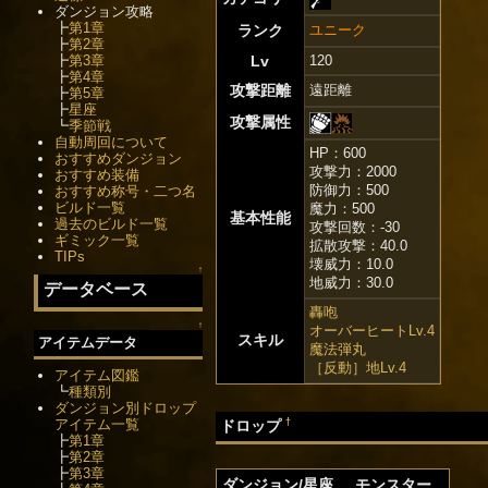
ダンジョン攻略
┣
第1章
ランク
ユニーク
┣
第2章
┣
第3章
Lv
120
┣
第4章
攻撃距離
遠距離
┣
第5章
┣
星座
攻撃属性
┗
季節戦
自動周回について
HP：600
おすすめダンジョン
攻撃力：2000
おすすめ装備
防御力：500
おすすめ称号・二つ名
ビルド一覧
魔力：500
基本性能
過去のビルド一覧
攻撃回数：-30
ギミック一覧
拡散攻撃：40.0
TIPs
壊威力：10.0
↑
地威力：30.0
データベース
轟咆
↑
オーバーヒートLv.4
スキル
アイテムデータ
魔法弾丸
［反動］地Lv.4
アイテム図鑑
┗
種類別
ダンジョン別ドロップ
アイテム一覧
†
ドロップ
┣
第1章
┣
第2章
┣
第3章
ダンジョン/星座
モンスター