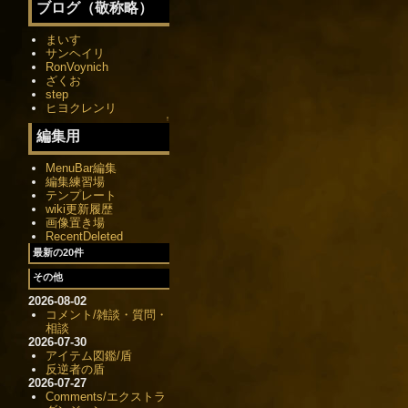
ブログ（敬称略）
まいす
サンヘイリ
RonVoynich
ざくお
step
ヒヨクレンリ
↑
編集用
MenuBar編集
編集練習場
テンプレート
wiki更新履歴
画像置き場
RecentDeleted
最新の20件
その他
2026-08-02
コメント/雑談・質問・
相談
2026-07-30
アイテム図鑑/盾
反逆者の盾
2026-07-27
Comments/エクストラ