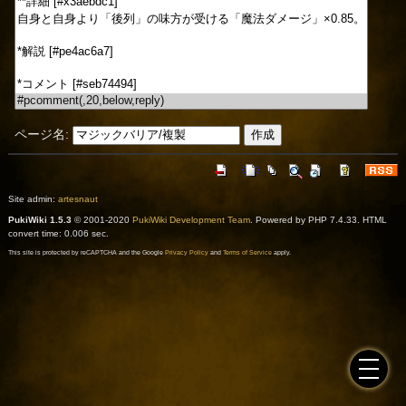
ページ名:
Site admin:
artesnaut
PukiWiki 1.5.3
© 2001-2020
PukiWiki Development Team
. Powered by PHP 7.4.33. HTML
convert time: 0.006 sec.
This site is protected by reCAPTCHA and the Google
Privacy Policy
and
Terms of Service
apply.