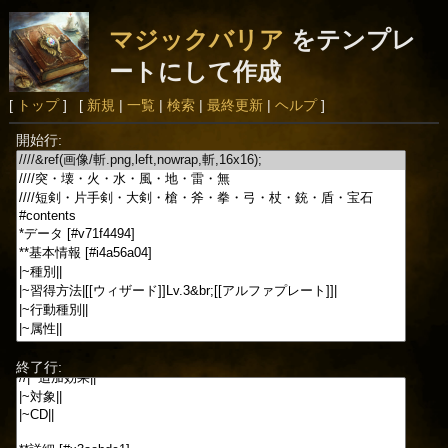
マジックバリア
をテンプレ
ートにして作成
[
トップ
] [
新規
|
一覧
|
検索
|
最終更新
|
ヘルプ
]
開始行:
終了行: