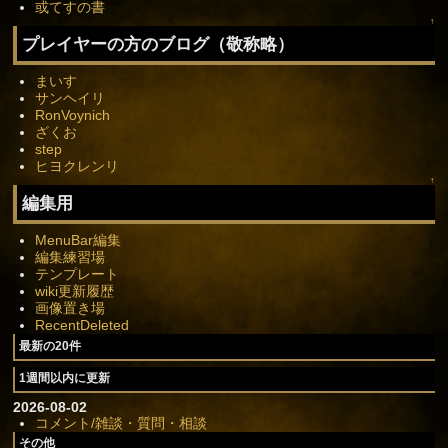
或てすの書
↑
プレイヤーの方のブログ（敬称略）
まいす
サンヘイリ
RonVoynich
ざくお
step
ヒヨクレンリ
↑
編集用
MenuBar編集
編集練習場
テンプレート
wiki更新履歴
画像置き場
RecentDeleted
最新の20件
1週間以内に更新
2026-08-02
コメント/雑談・質問・相談
その他