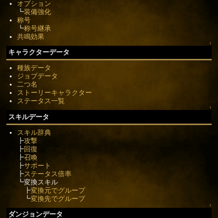
オプション
┗
装備強化
称号
┗
称号継承
共鳴効果
↑
キャラクターデータ
種族データ
ジョブデータ
二つ名
ストーリーキャラクター
ステータス一覧
↑
スキルデータ
スキル辞典
┣
攻撃
┣
回復
┣
召喚
┣
サポート
┣
ステータス倍率
┗変換スキル
┣
変換元でグループ
┗
変換先でグループ
↑
ダンジョンデータ