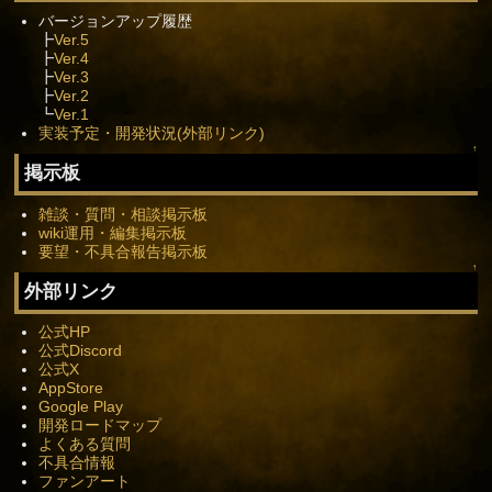
バージョンアップ履歴
┣
Ver.5
┣
Ver.4
┣
Ver.3
┣
Ver.2
┗
Ver.1
実装予定・開発状況(外部リンク)
↑
掲示板
雑談・質問・相談掲示板
wiki運用・編集掲示板
要望・不具合報告掲示板
↑
外部リンク
公式HP
公式Discord
公式X
AppStore
Google Play
開発ロードマップ
よくある質問
不具合情報
ファンアート