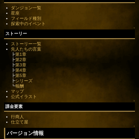
ダンジョン一覧
星座
フィールド種別
探索中のイベント
↑
ストーリー
ストーリー一覧
先人たちの言葉
┣
第1章
┣
第2章
┣
第3章
┣
第4章
┣
第5章
┣
シリーズ
┗
報酬
マップ
公式イラスト
↑
課金要素
行商人
仕立て屋
↑
バージョン情報