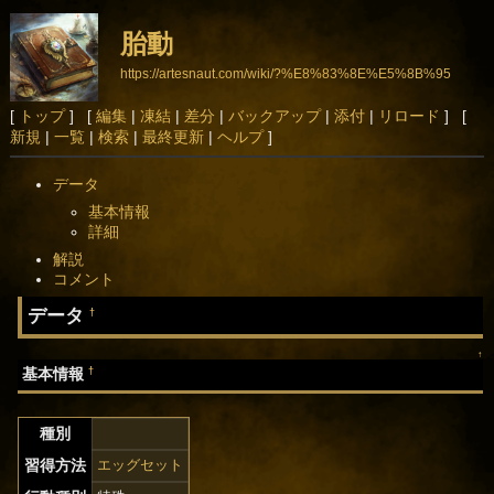
胎動
https://artesnaut.com/wiki/?%E8%83%8E%E5%8B%95
[
トップ
] [
編集
|
凍結
|
差分
|
バックアップ
|
添付
|
リロード
] [
新規
|
一覧
|
検索
|
最終更新
|
ヘルプ
]
データ
基本情報
詳細
解説
コメント
データ
†
↑
†
基本情報
種別
習得方法
エッグセット