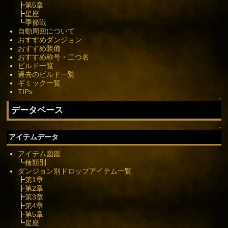
┣
第5章
┣
星座
┗
季節戦
自動周回について
おすすめダンジョン
おすすめ装備
おすすめ称号・二つ名
ビルド一覧
過去のビルド一覧
ギミック一覧
TIPs
↑
データベース
↑
アイテムデータ
アイテム図鑑
┗
種類別
ダンジョン別ドロップアイテム一覧
┣
第1章
┣
第2章
┣
第3章
┣
第4章
┣
第5章
┗
星座