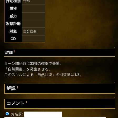
行動種別
特殊
属性
威力
攻撃距離
対象
自分自身
CD
↑
†
詳細
ターン開始時に33%の確率で発動。
「自然回復」を発生させる。
このスキルによる「自然回復」の回復量は1/3。
↑
解説
†
↑
コメント
†
お名前: