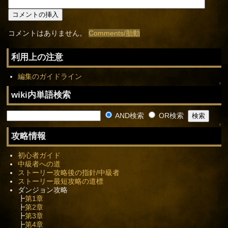
コメントはありません。
Comments/胎動
利用上の注意
編集のガイドライン
↑
wiki内単語検索
AND検索
OR検索
↑
攻略情報
初心者ガイド
中級者への道
ストーリー攻略後の指針/中級者
ストーリー最短攻略の道標
ダンジョン攻略
┣
第1章
┣
第2章
┣
第3章
┣
第4章