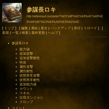
参謀長ロキ
http://artesnaut.com/wiki/?%E5%8F%82%E8%AC%80%E
9%95%B7%E3%83%AD%E3%82%AD
[
トップ
] [
編集
|
凍結
|
差分
|
バックアップ
|
添付
|
リロード
] [
新規
|
一覧
|
検索
|
最終更新
|
ヘルプ
]
参謀長ロキ
能力値
追加攻撃
追加攻撃耐性
特攻
属性攻撃
属性耐性
状態異常攻撃
状態異常耐性
追加能力値
カウント
スキル
出現ダンジョン
ドロップ
コメント