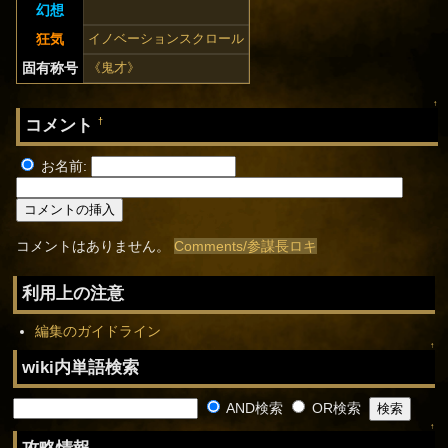
幻想
狂気
イノベーションスクロール
固有称号
《鬼才》
↑
コメント
†
お名前:
コメントはありません。
Comments/参謀長ロキ
利用上の注意
編集のガイドライン
↑
wiki内単語検索
AND検索
OR検索
↑
攻略情報