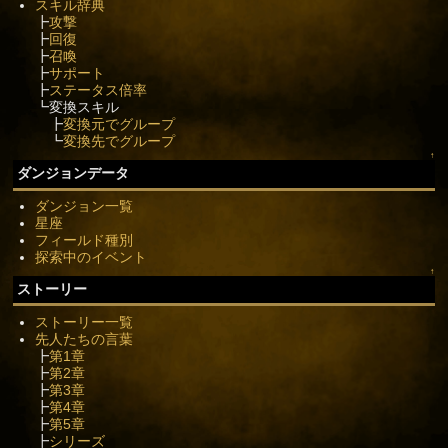
スキル辞典
┣
攻撃
┣
回復
┣
召喚
┣
サポート
┣
ステータス倍率
┗変換スキル
┣
変換元でグループ
┗
変換先でグループ
↑
ダンジョンデータ
ダンジョン一覧
星座
フィールド種別
探索中のイベント
↑
ストーリー
ストーリー一覧
先人たちの言葉
┣
第1章
┣
第2章
┣
第3章
┣
第4章
┣
第5章
┣
シリーズ