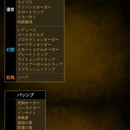
ライブラ
アドバンスオーダー
通常
ダガートラップ
トラバサミ
時限爆弾
レデュース
スペクタクルズ
プロテクションオーダー
セーフティオーダー
幻想
エモーショナルオーダー
ブレードトラップ
ライトニングトラップ
ファイアーボールトラップ
スプラッシュトラップ
狂気
リペア
パッシブ
先制オーダー
コンダクター
インサイト
策略家
激励の策
防護の策