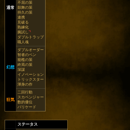
不屈の策
通常
鼓舞の策
持久の策
連携
見破る
熟練化
*1
腕試し
ダブルトラップ
職人魂
ダブルオーダー
智者のペン
籠檻の策
終焉の策
幻想
深謀
イノベーション
トリックスター
渾身の作
二回行動
スカベンジャー
狂気
数的優位
バリケード
ステータス