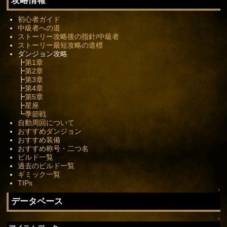
初心者ガイド
中級者への道
ストーリー攻略後の指針/中級者
ストーリー最短攻略の道標
ダンジョン攻略
┣
第1章
┣
第2章
┣
第3章
┣
第4章
┣
第5章
┣
星座
┗
季節戦
自動周回について
おすすめダンジョン
おすすめ装備
おすすめ称号・二つ名
ビルド一覧
過去のビルド一覧
ギミック一覧
TIPs
↑
データベース
↑