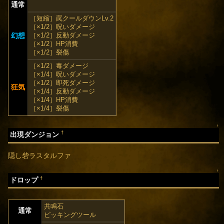
通常
［短縮］罠クールダウンLv.2
［×1/2］呪いダメージ
幻想
［×1/2］反動ダメージ
［×1/2］HP消費
［×1/2］裂傷
［×1/2］毒ダメージ
［×1/4］呪いダメージ
［×1/2］即死ダメージ
狂気
［×1/4］反動ダメージ
［×1/4］HP消費
［×1/4］裂傷
↑
†
出現ダンジョン
隠し砦ラスタルファ
↑
†
ドロップ
共鳴石
通常
ピッキングツール