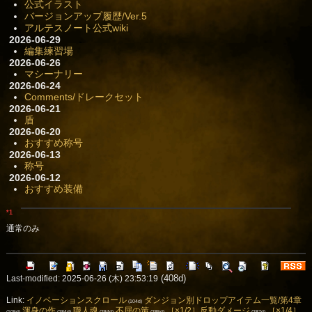
公式イラスト
バージョンアップ履歴/Ver.5
アルテスノート公式wiki
2026-06-29
編集練習場
2026-06-26
マシーナリー
2026-06-24
Comments/ドレークセット
2026-06-21
盾
2026-06-20
おすすめ称号
2026-06-13
称号
2026-06-12
おすすめ装備
*1
通常のみ
(408d)
Last-modified: 2025-06-26 (木) 23:53:19
Link:
イノベーションスクロール
ダンジョン別ドロップアイテム一覧/第4章
(104d)
渾身の作
職人魂
不屈の策
［×1/2］反動ダメージ
［×1/4］
(105d)
(284d)
(284d)
(285d)
(287d)