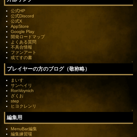
公式HP
公式Discord
公式X
AppStore
Google Play
開発ロードマップ
よくある質問
不具合情報
ファンアート
或てすの書
↑
プレイヤーの方のブログ（敬称略）
まいす
サンヘイリ
RonVoynich
ざくお
step
ヒヨクレンリ
↑
編集用
MenuBar編集
編集練習場