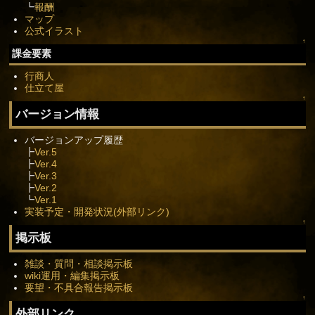
┗
報酬
マップ
公式イラスト
↑
課金要素
行商人
仕立て屋
↑
バージョン情報
バージョンアップ履歴
┣
Ver.5
┣
Ver.4
┣
Ver.3
┣
Ver.2
┗
Ver.1
実装予定・開発状況(外部リンク)
↑
掲示板
雑談・質問・相談掲示板
wiki運用・編集掲示板
要望・不具合報告掲示板
↑
外部リンク