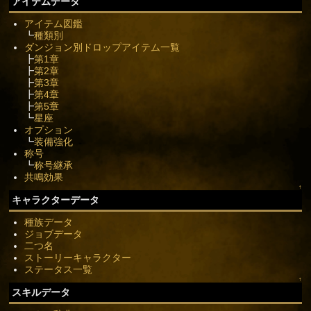
アイテムデータ
アイテム図鑑
┗
種類別
ダンジョン別ドロップアイテム一覧
┣
第1章
┣
第2章
┣
第3章
┣
第4章
┣
第5章
┗
星座
オプション
┗
装備強化
称号
┗
称号継承
共鳴効果
↑
キャラクターデータ
種族データ
ジョブデータ
二つ名
ストーリーキャラクター
ステータス一覧
↑
スキルデータ