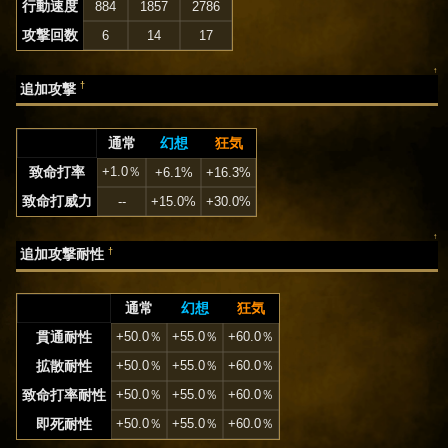
行動速度
884
1857
2786
攻撃回数
6
14
17
↑
†
追加攻撃
通常
幻想
狂気
致命打率
+1.0％
+6.1%
+16.3%
致命打威力
--
+15.0%
+30.0%
↑
†
追加攻撃耐性
通常
幻想
狂気
貫通耐性
+50.0％
+55.0％
+60.0％
拡散耐性
+50.0％
+55.0％
+60.0％
致命打率耐性
+50.0％
+55.0％
+60.0％
即死耐性
+50.0％
+55.0％
+60.0％