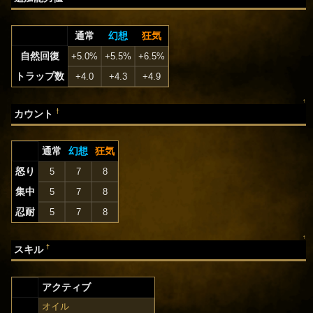
通常
幻想
狂気
自然回復
+5.0%
+5.5%
+6.5%
トラップ数
+4.0
+4.3
+4.9
↑
†
カウント
通常
幻想
狂気
怒り
5
7
8
集中
5
7
8
忍耐
5
7
8
↑
†
スキル
アクティブ
オイル