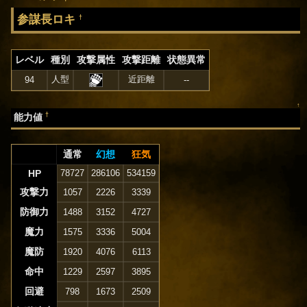
参謀長ロキ
†
レベル
種別
攻撃属性
攻撃距離
状態異常
人型
近距離
94
--
↑
†
能力値
通常
幻想
狂気
HP
78727
286106
534159
攻撃力
1057
2226
3339
防御力
1488
3152
4727
魔力
1575
3336
5004
魔防
1920
4076
6113
命中
1229
2597
3895
回避
798
1673
2509