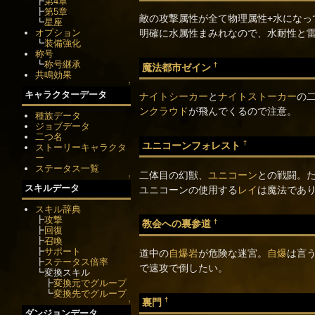
┣
第4章
┣
第5章
敵の攻撃属性が全て物理属性+水になっ
┗
星座
オプション
明確に水属性まみれなので、水耐性と
┗
装備強化
称号
┗
称号継承
†
魔法都市ゼイン
共鳴効果
↑
キャラクターデータ
ナイトシーカー
と
ナイトストーカー
の
ンクラウド
が飛んでくるので注意。
種族データ
ジョブデータ
二つ名
†
ユニコーンフォレスト
ストーリーキャラクタ
ー
ステータス一覧
二体目の幻獣、
ユニコーン
との戦闘。
↑
スキルデータ
ユニコーンの使用する
レイ
は魔法であ
スキル辞典
┣
攻撃
†
教会への裏参道
┣
回復
┣
召喚
┣
サポート
道中の
自爆岩
が危険な迷宮。
自爆
は言
┣
ステータス倍率
で速攻で倒したい。
┗変換スキル
┣
変換元でグループ
┗
変換先でグループ
†
裏門
↑
ダンジョンデータ