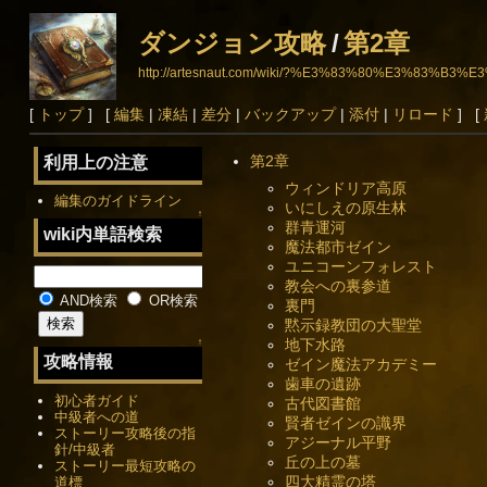
ダンジョン攻略
/
第2章
http://artesnaut.com/wiki/?%E3%83%80%E3%8
[
トップ
] [
編集
|
凍結
|
差分
|
バックアップ
|
添付
|
リロード
] [
第2章
利用上の注意
ウィンドリア高原
編集のガイドライン
いにしえの原生林
↑
群青運河
wiki内単語検索
魔法都市ゼイン
ユニコーンフォレスト
教会への裏参道
AND検索
OR検索
裏門
黙示録教団の大聖堂
地下水路
↑
攻略情報
ゼイン魔法アカデミー
歯車の遺跡
初心者ガイド
古代図書館
中級者への道
賢者ゼインの識界
ストーリー攻略後の指
アジーナル平野
針/中級者
丘の上の墓
ストーリー最短攻略の
四大精霊の塔
道標