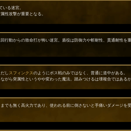
ている迷宮。
雷属性攻撃が重要となる。
二回行動からの致命打が怖い迷宮。盾役は防御力や斬耐性、貫通耐性を
ただし
スフィンクス
のようにボス戦のみではなく、普通に道中がある。
りながら突属性というやや変わった魔法。踏みつけるは壊複合ではある
うまでも無く高火力であり、使われる前に倒さないと手痛いダメージを