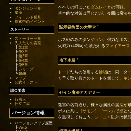
ペペリの町にいた
ダムレイ
との再戦。
ダンジョン一覧
星座
基本的な対策は同じだが、今回は魔法
フィールド種別
探索中のイベント
↑
†
黙示録教団の大聖堂
ストーリー
ストーリー一覧
ボス戦のみのダンジョン。強力なボス
先人たちの言葉
火威力+40%から放たれる
ファイアース
┣
第1章
┣
第2章
┣
第3章
†
地下水路
┣
第4章
┣
第5章
┣
シリーズ
トード
たちの使用する
輪唱
は、同一タ
┗
報酬
マップ
く早く取り巻きのトードを倒して、
キ
公式イラスト
↑
課金要素
†
ゼイン魔法アカデミー
行商人
仕立て屋
迷宮の名前通り、様々な属性の魔法が
↑
ボスは共に
［サモン］ゴーレム
で壁と
バージョン情報
を重視しておこう。
ジーニャ
以外は状
バージョンアップ履歴
┣
Ver.5
†