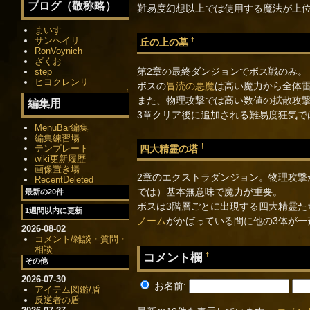
ブログ（敬称略）
難易度幻想以上では使用する魔法が上
まいす
サンヘイリ
†
丘の上の墓
RonVoynich
ざくお
第2章の最終ダンジョンでボス戦のみ。
step
ヒヨクレンリ
ボスの
冒涜の悪魔
は高い魔力から全体
↑
また、物理攻撃では高い数値の拡散攻
編集用
3章クリア後に追加される難易度狂気で
MenuBar編集
編集練習場
†
四大精霊の塔
テンプレート
wiki更新履歴
画像置き場
2章のエクストラダンジョン。物理攻
RecentDeleted
では）基本無意味で魔力が重要。
最新の20件
ボスは3階層ごとに出現する四大精霊た
1週間以内に更新
ノーム
がかばっている間に他の3体が
2026-08-02
コメント/雑談・質問・
相談
コメント欄
†
その他
2026-07-30
お名前:
アイテム図鑑/盾
反逆者の盾