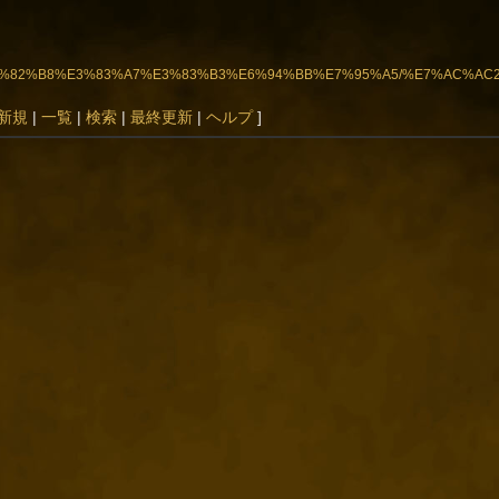
3%B3%E3%82%B8%E3%83%A7%E3%83%B3%E6%94%BB%E7%95%A5/%E7%AC%A
新規
|
一覧
|
検索
|
最終更新
|
ヘルプ
]