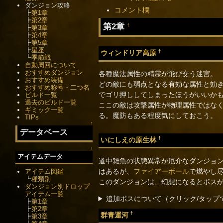
ダンジョン攻略
コメント欄
┣
第1章
┣
第2章
第2章
†
┣
第3章
┣
第4章
┣
第5章
┣
星座
†
ウィンドリア高原
┗
季節戦
自動周回について
おすすめダンジョン
各種魔法属性の精霊が飛び交う迷宮。
おすすめ装備
どの敵にも弱点となる有効な属性と効
おすすめ称号・二つ名
でゴリ押ししてしまったほうがいいか
ビルド一覧
過去のビルド一覧
ここの敵は攻撃属性が物理属性ではな
ギミック一覧
る。魔防もある程度気にしておこう。
TIPs
↑
データベース
†
いにしえの原生林
↑
アイテムデータ
道中雑魚の状態異常が厄介なダンジョ
はあるが、
ファイアーボール
で燃やし
アイテム図鑑
┗
種類別
このダンジョンは、幻想になるとボス
ダンジョン別ドロップ
アイテム一覧
追加ボスについて（クリック/タップ
┣
第1章
┣
第2章
†
群青運河
┣
第3章