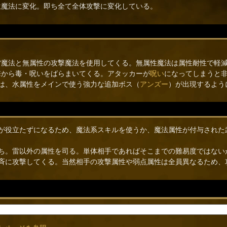
位魔法に変化。即ち全て全体攻撃に変化している。
雷魔法と無属性の攻撃魔法を使用してくる。無属性魔法は属性耐性で軽
撃から毒・呪いをばらまいてくる。アタッカーが
呪い
になってしまうと
は、水属性をメインで使う強力な追加ボス（
アンズー
）が出現するよう
撃が役立たずになるため、魔法系スキルを使うか、魔法属性が付与された
ち。雷以外の属性を司る。単体相手であればそこまでの難易度ではない
一斉に攻撃してくる。当然相手の攻撃属性や弱点属性は全員異なるため、