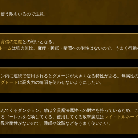
を使う敵もいるので注意。
、
背信の悪魔
との戦いとなる。
トーム
は強力無比。麻痺・睡眠・暗闇への耐性はないので、うまく行動
ーン内に連続で使用されるとダメージが大きくなる特性がある。無属性
ングトード
に高火力の輪唱を使わせないようにしたい。
飛んでくるダンジョン。敵は全員魔法属性への耐性を持っているため、
なるゴーレムを召喚してくる。使用してくる攻撃魔法は
レイ
・
トルネー
態異常耐性がないので、睡眠や沈黙などをうまく使いたい。