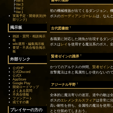
歯車の遺跡
┣
Ver.4
┣
Ver.3
┣
Ver.2
初の機械種族が出てくるダンジョン。
┗
Ver.1
実装予定・開発状況(外
ボスの
ガーディアンゴーレム
は、なん
部リンク)
↑
掲示板
†
古代図書館
雑談・質問・相談掲示
各職業に対応した雑魚が出現するダン
板
wiki運用・編集掲示板
ボスは
レイ
を使用する魔法系のボス。
要望・不具合報告掲示
板
↑
†
賢者ゼインの識界
外部リンク
かつてのアルテスの仲間、
賢者ゼイン
公式HP
公式Discord
攻撃魔法は水と風属性しか使わないの
公式X
AppStore
Google Play
†
アジーナル平野
開発ロードマップ
よくある質問
不具合情報
全体的に魔法寄りの迷宮。道中の敵は
ファンアート
ボスの
エレメンタルスフィア
は非常に
或てすの書
高い耐性を持ち、全属性の魔法を使用
↑
プレイヤーの方の
とと仕留めてしまおう。