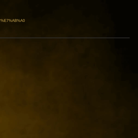
C2%E7%AB%A0