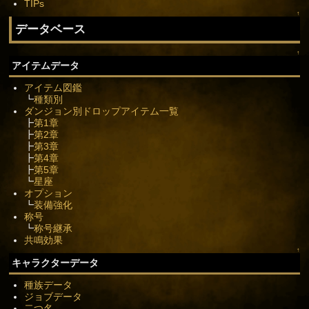
TIPs
↑
データベース
↑
アイテムデータ
アイテム図鑑
┗
種類別
ダンジョン別ドロップアイテム一覧
┣
第1章
┣
第2章
┣
第3章
┣
第4章
┣
第5章
┗
星座
オプション
┗
装備強化
称号
┗
称号継承
共鳴効果
↑
キャラクターデータ
種族データ
ジョブデータ
二つ名