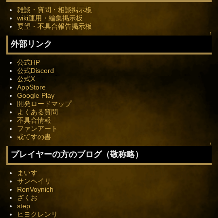
雑談・質問・相談掲示板
wiki運用・編集掲示板
要望・不具合報告掲示板
↑
外部リンク
公式HP
公式Discord
公式X
AppStore
Google Play
開発ロードマップ
よくある質問
不具合情報
ファンアート
或てすの書
↑
プレイヤーの方のブログ（敬称略）
まいす
サンヘイリ
RonVoynich
ざくお
step
ヒヨクレンリ