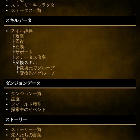
ストーリーキャラクター
ステータス一覧
↑
スキルデータ
スキル辞典
┣
攻撃
┣
回復
┣
召喚
┣
サポート
┣
ステータス倍率
┗変換スキル
┣
変換元でグループ
┗
変換先でグループ
↑
ダンジョンデータ
ダンジョン一覧
星座
フィールド種別
探索中のイベント
↑
ストーリー
ストーリー一覧
先人たちの言葉