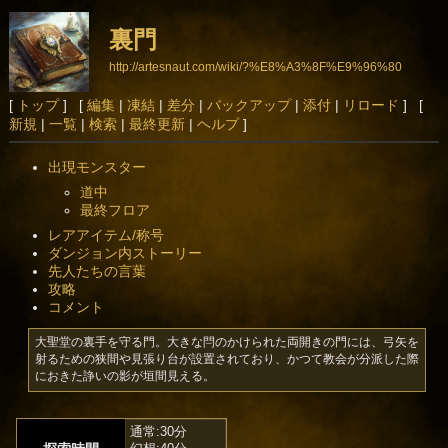
裏門
http://artesnaut.com/wiki/?%E8%A3%8F%E9%96%80
[
トップ
] [
編集
|
凍結
|
差分
|
バックアップ
|
添付
|
リロード
] [
新規
|
一覧
|
検索
|
最終更新
|
ヘルプ
]
出現モンスター
道中
最終フロア
レアアイテム/称号
ダンジョン内ストーリー
先人たちの言葉
攻略
コメント
大聖堂の裏手を守る門。大きな閂のかけられた両開きの門には、弓矢を
射るための狭間や見張り台が設置されており、かつて教会が分派した際
におきた諍いの影が垣間見える。
通常:30分