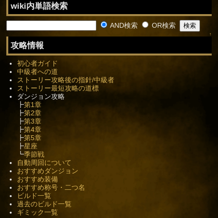
wiki内単語検索
AND検索
OR検索
↑
攻略情報
初心者ガイド
中級者への道
ストーリー攻略後の指針/中級者
ストーリー最短攻略の道標
ダンジョン攻略
┣
第1章
┣
第2章
┣
第3章
┣
第4章
┣
第5章
┣
星座
┗
季節戦
自動周回について
おすすめダンジョン
おすすめ装備
おすすめ称号・二つ名
ビルド一覧
過去のビルド一覧
ギミック一覧