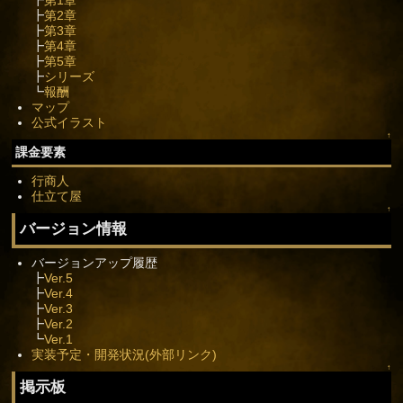
┣
第1章
┣
第2章
┣
第3章
┣
第4章
┣
第5章
┣
シリーズ
┗
報酬
マップ
公式イラスト
↑
課金要素
行商人
仕立て屋
↑
バージョン情報
バージョンアップ履歴
┣
Ver.5
┣
Ver.4
┣
Ver.3
┣
Ver.2
┗
Ver.1
実装予定・開発状況(外部リンク)
↑
掲示板