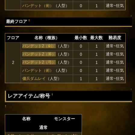
バンデット（術）
（人型）
通常~狂気
0
1
↑
†
最終フロア
フロア
名称（種族）
最小数
最大数
難易度
バンデット2（剣）
（人型）
通常~狂気
0
1
バンデット2（斧）
（人型）
通常~狂気
0
1
バンデット2（弓）
（人型）
通常~狂気
2
0
1
バンデット（術）
（人型）
通常~狂気
0
1
傭兵ダムレイ
（人型）
通常~狂気
1
1
↑
レアアイテム/称号
†
†
名称
モンスター
通常