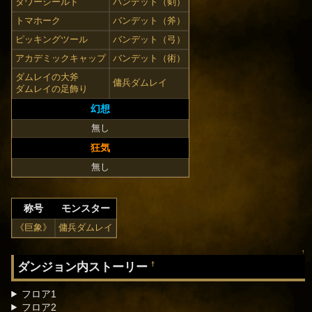
タワーシールド
バンデット（剣）
トマホーク
バンデット（斧）
ピッキングツール
バンデット（弓）
アカデミックキャップ
バンデット（術）
ダムレイの大斧
傭兵ダムレイ
ダムレイの足飾り
幻想
無し
狂気
無し
称号
モンスター
《巨象》
傭兵ダムレイ
↑
ダンジョン内ストーリー
†
フロア1
フロア2