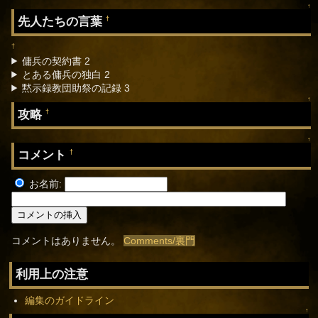
↑
先人たちの言葉
†
†
傭兵の契約書 2
とある傭兵の独白 2
黙示録教団助祭の記録 3
↑
攻略
†
↑
コメント
†
お名前:
コメントはありません。
Comments/裏門
利用上の注意
編集のガイドライン
↑