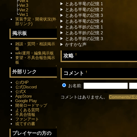
┣
Ver.4
とある半竜の記憶 1
┣
Ver.3
とある半竜の記憶 2
┣
Ver.2
┗
Ver.1
とある半竜の記憶 3
実装予定・開発状況(外
とある半竜の記憶 4
部リンク)
とある半妖の記憶 1
↑
とある半妖の記憶 2
掲示板
とある半妖の記憶 3
雑談・質問・相談掲示
かすかな声
板
wiki運用・編集掲示板
攻略
†
要望・不具合報告掲示
板
↑
外部リンク
コメント
†
公式HP
お名前:
公式Discord
公式X
AppStore
コメントはありません。
Comments/
Google Play
開発ロードマップ
よくある質問
不具合情報
ファンアート
或てすの書
↑
プレイヤーの方の