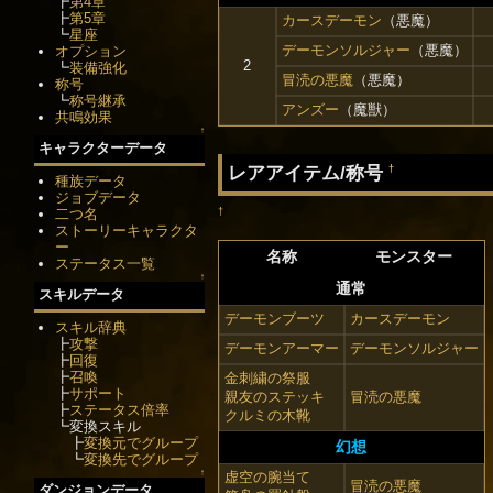
┣
第4章
┣
第5章
カースデーモン
（悪魔）
┗
星座
デーモンソルジャー
（悪魔）
オプション
2
┗
装備強化
冒涜の悪魔
（悪魔）
称号
┗
称号継承
アンズー
（魔獣）
共鳴効果
↑
キャラクターデータ
レアアイテム/称号
†
種族データ
ジョブデータ
†
二つ名
ストーリーキャラクタ
ー
名称
モンスター
ステータス一覧
↑
通常
スキルデータ
デーモンブーツ
カースデーモン
スキル辞典
┣
攻撃
デーモンアーマー
デーモンソルジャー
┣
回復
┣
召喚
金刺繍の祭服
┣
サポート
親友のステッキ
冒涜の悪魔
┣
ステータス倍率
クルミの木靴
┗変換スキル
┣
変換元でグループ
幻想
┗
変換先でグループ
↑
虚空の腕当て
冒涜の悪魔
ダンジョンデータ