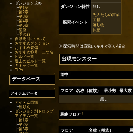
ダンジョン攻略
ダンジョン特性
無し
┣
第1章
┣
第2章
先人たちの言葉
┣
第3章
宝箱
┣
第4章
探索イベント
落し物
┣
第5章
┣
星座
休息
┗
季節戦
自動周回について
おすすめダンジョン
※探索時間は変動スキルが無い場合
おすすめ装備
おすすめ称号・二つ名
ビルド一覧
出現モンスター
†
過去のビルド一覧
ギミック一覧
TIPs
†
↑
道中
データベース
↑
フロア
名称（種族）
最小数
最大数
アイテムデータ
無し
アイテム図鑑
┗
種類別
ダンジョン別ドロップ
†
最終フロア
アイテム一覧
┣
第1章
┣
第2章
┣
第3章
フロア
名称（種族）