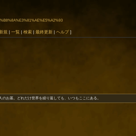
AE%E4%B8%8A%E3%81%AE%E5%A2%93
新規
|
一覧
|
検索
|
最終更新
|
ヘルプ
]
人のお墓。どれだけ世界を繰り返しても、いつもここにある。