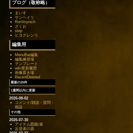
ブログ（敬称略）
まいす
サンヘイリ
RonVoynich
ざくお
step
ヒヨクレンリ
↑
編集用
MenuBar編集
編集練習場
テンプレート
wiki更新履歴
画像置き場
RecentDeleted
最新の20件
1週間以内に更新
2026-08-02
コメント/雑談・質問・
相談
その他
2026-07-30
アイテム図鑑/盾
反逆者の盾