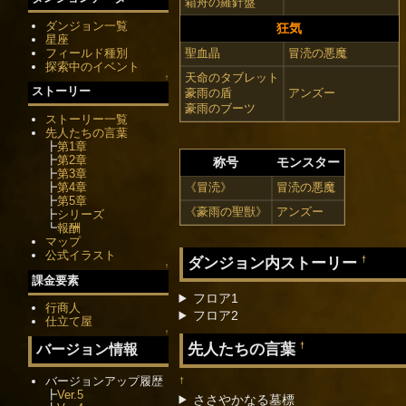
箱舟の羅針盤
ダンジョン一覧
狂気
星座
フィールド種別
聖血晶
冒涜の悪魔
探索中のイベント
天命のタブレット
↑
ストーリー
豪雨の盾
アンズー
豪雨のブーツ
ストーリー一覧
先人たちの言葉
┣
第1章
┣
第2章
称号
モンスター
┣
第3章
《冒涜》
冒涜の悪魔
┣
第4章
┣
第5章
《豪雨の聖獣》
アンズー
┣
シリーズ
┗
報酬
マップ
公式イラスト
ダンジョン内ストーリー
†
↑
課金要素
フロア1
行商人
フロア2
仕立て屋
↑
先人たちの言葉
†
バージョン情報
バージョンアップ履歴
†
┣
Ver.5
ささやかなる墓標