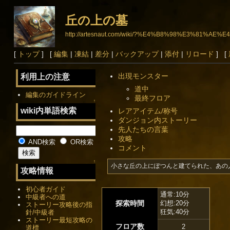
丘の上の墓
http://artesnaut.com/wiki/?%E4%B8%98%E3%81%
[
トップ
] [
編集
|
凍結
|
差分
|
バックアップ
|
添付
|
リロード
] [
出現モンスター
利用上の注意
道中
編集のガイドライン
最終フロア
↑
wiki内単語検索
レアアイテム/称号
ダンジョン内ストーリー
先人たちの言葉
攻略
AND検索
OR検索
コメント
↑
小さな丘の上にぽつんと建てられた、あの
攻略情報
初心者ガイド
通常:10分
中級者への道
探索時間
幻想:20分
ストーリー攻略後の指
狂気:40分
針/中級者
ストーリー最短攻略の
フロア数
2
道標