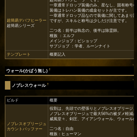
一章通常ドロップ装備のみ、星なし、固有称号
装備はトレハン装備の成金セットが主です。
一章通常ドロップ品なので装備に関してあまり
超簡易デバフヒーラー
ですが、スキルと称号は少しだけ注意です。
超簡易シリーズ
二つ名：前半は執念の、後半は除霊師。
種族 ：エルフ
メインジョブ：ビショップ
サブジョブ ：学者、ルーンナイト
テンプレート
概要記入
↑
†
ウォール(かばう無し)
↑
†
ノブレスウォール
ビルド
概要
役割は、先頭での壁張りとノブレスオブリージ
ノブレスオブリージュで最大56%の被ダメ軽減
威風堂々、剣圧、アイアンウォール、ウォールの
ノブレスオブリージュ
二つ名：自由
カウントバッファー
種族：ヒューマン