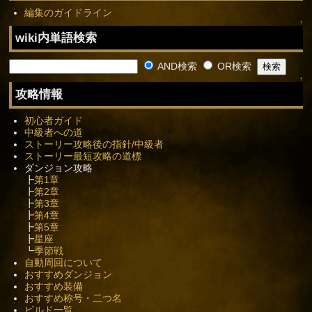
編集のガイドライン
↑
wiki内単語検索
AND検索
OR検索
↑
攻略情報
初心者ガイド
中級者への道
ストーリー攻略後の指針/中級者
ストーリー最短攻略の道標
ダンジョン攻略
┣
第1章
┣
第2章
┣
第3章
┣
第4章
┣
第5章
┣
星座
┗
季節戦
自動周回について
おすすめダンジョン
おすすめ装備
おすすめ称号・二つ名
ビルド一覧