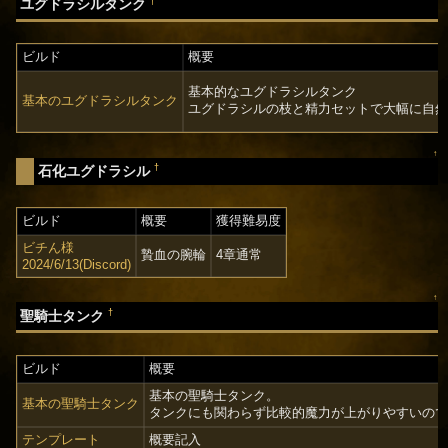
†
ユグドラシルタンク
ビルド
概要
基本的なユグドラシルタンク
基本のユグドラシルタンク
ユグドラシルの枝と精力セットで大幅に自
↑
†
石化ユグドラシル
ビルド
概要
獲得難易度
ビチん様
贄血の腕輪
4章通常
2024/6/13(Discord)
↑
†
聖騎士タンク
ビルド
概要
基本の聖騎士タンク。
基本の聖騎士タンク
タンクにも関わらず比較的魔力が上がりやすいの
テンプレート
概要記入