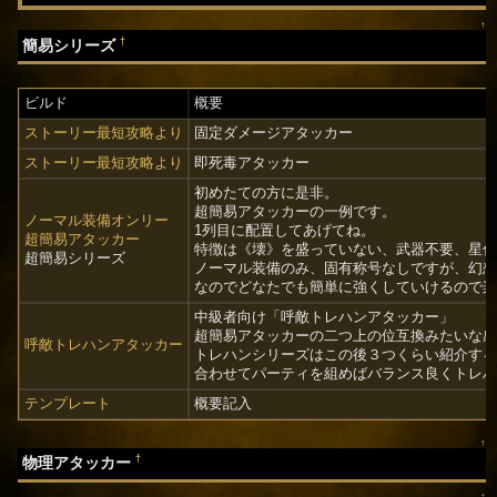
↑
†
簡易シリーズ
ビルド
概要
ストーリー最短攻略より
固定ダメージアタッカー
ストーリー最短攻略より
即死毒アタッカー
初めたての方に是非。
超簡易アタッカーの一例です。
ノーマル装備オンリー
1列目に配置してあげてね。
超簡易アタッカー
特徴は《壊》を盛っていない、武器不要、星
超簡易シリーズ
ノーマル装備のみ、固有称号なしですが、幻
なのでどなたでも簡単に強くしていけるので
中級者向け「呼敵トレハンアタッカー」
超簡易アタッカーの二つ上の位互換みたいな
呼敵トレハンアタッカー
トレハンシリーズはこの後３つくらい紹介す
合わせてパーティを組めばバランス良くトレ
テンプレート
概要記入
↑
†
物理アタッカー
↑