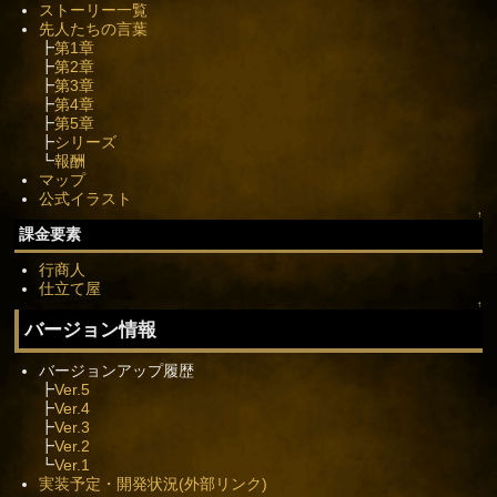
ストーリー一覧
先人たちの言葉
┣
第1章
┣
第2章
┣
第3章
┣
第4章
┣
第5章
┣
シリーズ
┗
報酬
マップ
公式イラスト
↑
課金要素
行商人
仕立て屋
↑
バージョン情報
バージョンアップ履歴
┣
Ver.5
┣
Ver.4
┣
Ver.3
┣
Ver.2
┗
Ver.1
実装予定・開発状況(外部リンク)