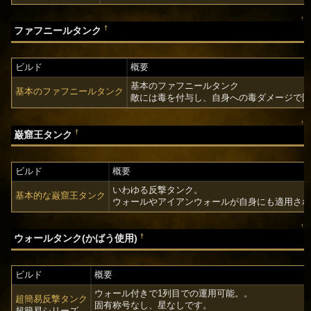
↑
†
ファフニールタンク
ビルド
概要
基本のファフニールタンク
基本のファフニールタンク
敵には毒を付与し、自身への毒ダメージで
↑
†
巌窟王タンク
ビルド
概要
いわゆる反撃タンク。
基本的な巌窟王タンク
ウォールやアイアンウォールが自身にも適用さ
↑
†
ウォールタンク(かばう使用)
ビルド
概要
ウォール付きで1列目での運用可能。。
超簡易反撃タンク
固有称号なし、星なしです。
超簡易シリーズ