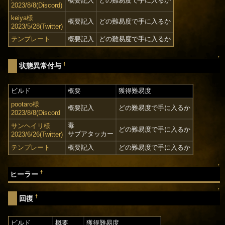
概要記入
どの難易度で手に入るか
2023/8/8(Discord)
keiya様
概要記入
どの難易度で手に入るか
2023/5/28(Twitter)
テンプレート
概要記入
どの難易度で手に入るか
↑
†
状態異常付与
ビルド
概要
獲得難易度
pootaro様
概要記入
どの難易度で手に入るか
2023/8/8(Discord
毒
サンヘイリ様
どの難易度で手に入るか
サブアタッカー
2023/6/26(Twitter)
テンプレート
概要記入
どの難易度で手に入るか
↑
†
ヒーラー
↑
†
回復
ビルド
概要
獲得難易度