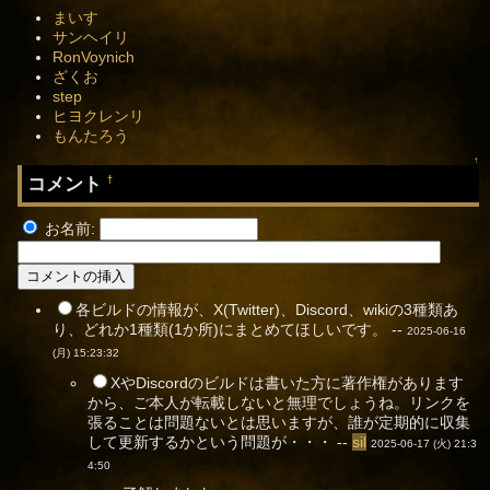
まいす
サンヘイリ
RonVoynich
ざくお
step
ヒヨクレンリ
もんたろう
↑
コメント
†
お名前:
各ビルドの情報が、X(Twitter)、Discord、wikiの3種類あ
り、どれか1種類(1か所)にまとめてほしいです。 --
2025-06-16
(月) 15:23:32
XやDiscordのビルドは書いた方に著作権があります
から、ご本人が転載しないと無理でしょうね。リンクを
張ることは問題ないとは思いますが、誰が定期的に収集
して更新するかという問題が・・・ --
sil
2025-06-17 (火) 21:3
4:50