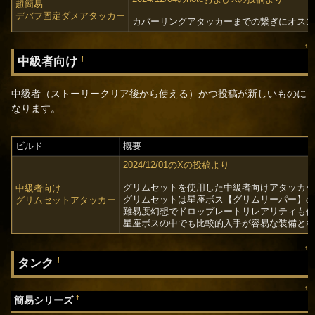
超簡易
デバフ固定ダメアタッカー
カバーリングアタッカーまでの繋ぎにオス
↑
中級者向け
†
中級者（ストーリークリア後から使える）かつ投稿が新しいものに
なります。
ビルド
概要
2024/12/01のXの投稿より
グリムセットを使用した中級者向けアタッカ
中級者向け
グリムセットは星座ボス【グリムリーパー】
グリムセットアタッカー
難易度幻想でドロップレートリレアリティも
星座ボスの中でも比較的入手が容易な装備と
↑
タンク
†
↑
†
簡易シリーズ