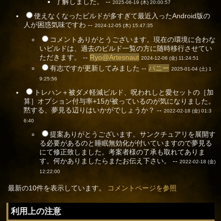
了解しました。 --
2025-06-19 (木) 20:00:57
使えなくなったビルドが多すぎて最近入ったAndroid版の
人が困惑気味ですわ --
2024-12-05 (木) 15:47:35
コメントありがとうございます。現在の環境に合わな
いビルドは、過去のビルド一覧の方に随時移行させてい
ただきます。 --
Ryo@Artesnaut
2024-12-06 (金) 11:24:51
有志ですが更新してみました --
バニー
2025-01-04 (土) 1
9:25:56
トレハン＋被ダメ軽減ビルド、呪われしと愛セットの［加
算］オプション付与率+15が被っているのが気になりました。
黙する、夢見る辺りはいかがでしょうか？ --
2022-02-18 (金) 01:3
6:40
提案ありがとうございます。サンクチュアリを展開す
る必要があるのと睡眠無効化が付いていますので夢見る
にて修正致しました。考案者様の了承も取れてありま
す。何かありましたらまたお伝え下さい。 --
2022-02-18 (金)
12:22:00
最新の10件を表示しています。
コメントページを参照
利用上の注意