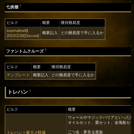
↑
†
七炎槍
ビルド
概要
獲得難易度
tourmaline様
概要記入
どの難易度で手に入るか
2023/2/28(Discord)
↑
†
ファントムクルーズ
ビルド
概要
獲得難易度
テンプレート
概要記入
どの難易度で手に入るか
↑
トレハン
†
ビルド
概要
ウォールやマジックバリアといった
オイルセット、愛セット、金塊船セ
二つ名：夢見る貴族
トレハン＋被ダメ軽減