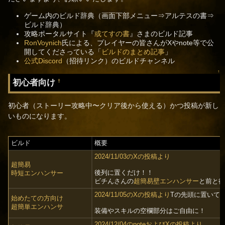
ゲーム内のビルド辞典（画面下部メニュー⇒アルテスの書⇒
ビルド辞典）
攻略ポータルサイト『
或てすの書
』さまのビルド記事
RonVoynich
氏による、プレイヤーの皆さんがXやnote等で公
開してくださっている「
ビルドのまとめ記事
」
公式Discord
（招待リンク）のビルドチャンネル
↑
初心者向け
†
初心者（ストーリー攻略中〜クリア後から使える）かつ投稿が新し
いものになります。
ビルド
概要
2024/11/03のXの投稿より
超簡易
後列に置くだけ！！
時短エンハンサー
ビチんさんの
超簡易壁エンハンサー
と前と
2024/11/05のXの投稿より
Tの先頭に置いて
始めたての方向け
超簡単エンハンサ
装備やスキルの空欄部分はご自由に！
2024/12/04のnoteおよびXの投稿より