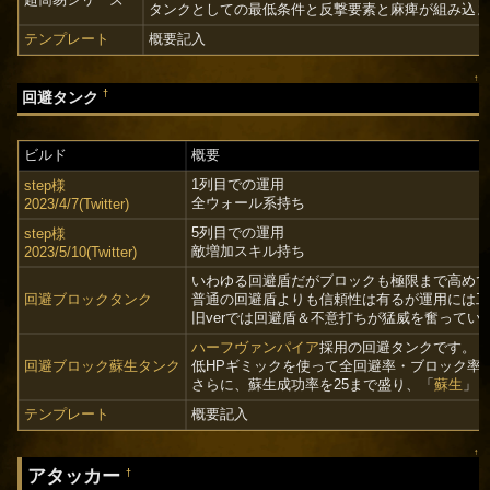
タンクとしての最低条件と反撃要素と麻痺が組み込
テンプレート
概要記入
↑
†
回避タンク
ビルド
概要
1列目での運用
step様
全ウォール系持ち
2023/4/7(Twitter)
5列目での運用
step様
敵増加スキル持ち
2023/5/10(Twitter)
いわゆる回避盾だがブロックも極限まで高め
回避ブロックタンク
普通の回避盾よりも信頼性は有るが運用には
旧verでは回避盾＆不意打ちが猛威を奮ってい
ハーフヴァンパイア
採用の回避タンクです。
回避ブロック蘇生タンク
低HPギミックを使って全回避率・ブロック率
さらに、蘇生成功率を25まで盛り、「
蘇生
」
テンプレート
概要記入
↑
アタッカー
†