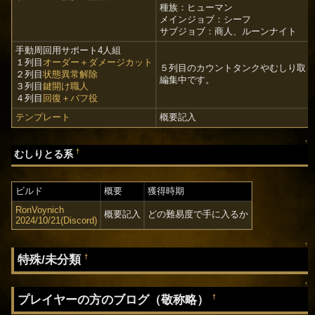
種族：ヒューマン
メインジョブ：シーフ
サブジョブ：商人、ルーンナイト
手動周回用サポート4人組
１列目
オーダー＋ダメージカット
５列目のカウントタンクやむしり取り
２列目
状態異常解除
編集中です。
３列目
鍵開け職人
４列目
回復＋バフ役
テンプレート
概要記入
↑
†
むしりとる系
ビルド
概要
獲得時期
RonVoynich
概要記入
どの難易度で手に入るか
2024/10/21(Discord)
↑
特殊/未分類
†
↑
プレイヤーの方のブログ（敬称略）
†