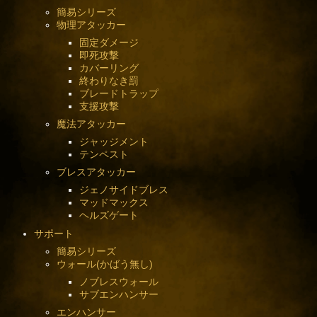
簡易シリーズ
物理アタッカー
固定ダメージ
即死攻撃
カバーリング
終わりなき罰
ブレードトラップ
支援攻撃
魔法アタッカー
ジャッジメント
テンペスト
ブレスアタッカー
ジェノサイドブレス
マッドマックス
ヘルズゲート
サポート
簡易シリーズ
ウォール(かばう無し)
ノブレスウォール
サブエンハンサー
エンハンサー