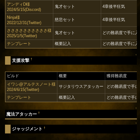
アンディD様
鬼才セット
4章後半狂気
2024/5/15(Discord)
Ninja様
慈悲セット
4章後半狂気
2022/12/31(Twitter)
ささささささささささ様
鬼才セット
どの難易度で手に入
2025/1/5(Twitter)
テンプレート
概要記入
どの難易度で手に入
↑
†
支援攻撃
ビルド
概要
獲得難易度
イワシ@アルテスノート様
サジタリウスアタッカー
どの難易度で手に
2024/6/15(Twitter)
テンプレート
概要記入
どの難易度で手に
↑
†
魔法アタッカー
↑
†
ジャッジメント