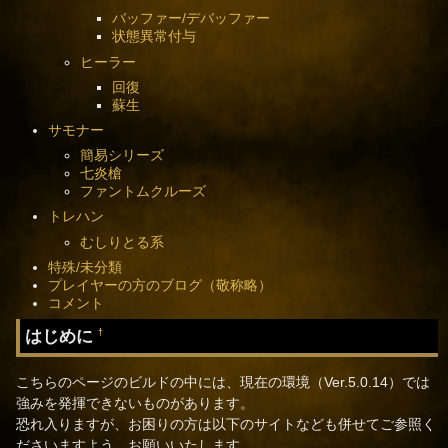
バッファー/デバッファー
状態異常付与
ヒーラー
回復
蘇生
サモナー
簡易シリーズ
七炎槍
ファントムクルーズ
トレハン
むしりとる系
特殊/未分類
プレイヤーの方のブログ（敬称略）
コメント
はじめに
†
こちらのページのビルドの中には、現在の環境（Ver.5.0.14）では
強みを発揮できないものがあります。
恐れ入りますが、お困りの方は以下のサイトなども併せてご参照く
ださいますよう、お願いいたします。