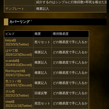
紹介するのはシンプルに行動回数×即死を載せた追
テンプレート
概要記入
↑
†
カバーリング
ビルド
概要
獲得難易度
keiya様
怒りセット
どの難易度で手に入るか
2023/5/5(Twitter)
はやて様
概要記入
どの難易度で手に入るか
2024/12/3(Discord)
scandal様
概要記入
どの難易度で手に入るか
2024/8/10(Discord)
RonVoynich様
概要記入
どの難易度で手に入るか
2024/1/7(Discord)
色コトバ様
概要記入
どの難易度で手に入るか
2024/9/17(Discord)
ボル様
回避反撃
どの難易度で手に入るか
2023/2/3(Twitter)
step様
慈悲セット
どの難易度で手に入るか
2023/11/18(Twitter)