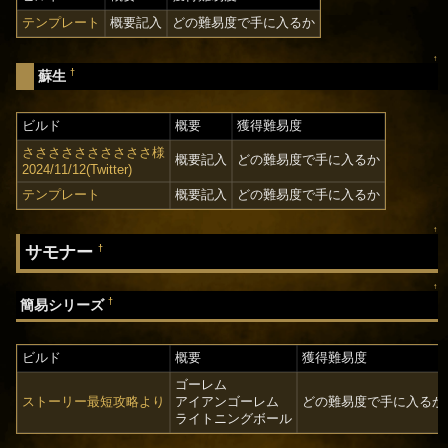
テンプレート
概要記入
どの難易度で手に入るか
↑
†
蘇生
ビルド
概要
獲得難易度
ささささささささささ様
概要記入
どの難易度で手に入るか
2024/11/12(Twitter)
テンプレート
概要記入
どの難易度で手に入るか
↑
サモナー
†
↑
†
簡易シリーズ
ビルド
概要
獲得難易度
ゴーレム
ストーリー最短攻略より
アイアンゴーレム
どの難易度で手に入るか
ライトニングボール