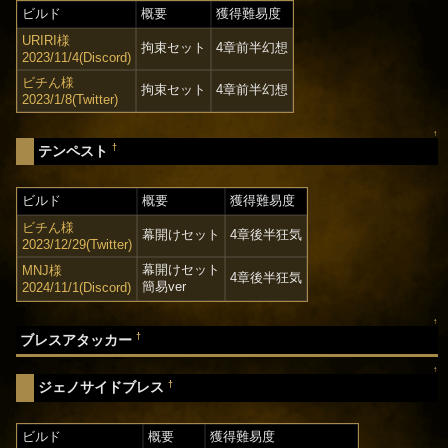
ビルド
概要
獲得難易度
URIRI様
拘束セット
4章前半幻想
2023/11/4(Discord)
ビチん様
拘束セット
4章前半幻想
2023/1/8(Twitter)
↑
†
テンペスト
ビルド
概要
獲得難易度
ビチん様
幕開けセット
4章後半狂気
2023/12/29(Twitter)
幕開けセット
MNJ様
4章後半狂気
簡易ver
2024/11/1(Discord)
↑
†
ブレスアタッカー
↑
†
ジェノサイドブレス
ビルド
概要
獲得難易度