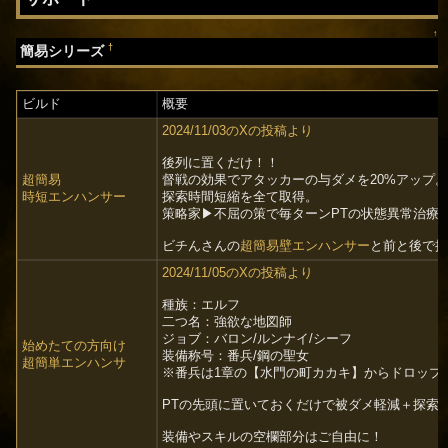
↑
†
簡易シリーズ
ビルド
概要
2024/11/03のXの投稿より
後列に置くだけ！！
超簡易
督戦の効果でアタッカーの与ダメを20%アップ
時短エンハンサー
探索時間短縮を全て取得。
策略家▶︎不屈の策で毎ターンPTの状態異常治療
ビチんさんの
超簡易壁エンハンサー
と前と後で
2024/11/05のXの投稿より
種族：エルフ
二つ名：強欲な地図師
ジョブ：バロン/ルンナイ/シーフ
始めたての方向け
装備称号：番兵/鋼の聖女
超簡単エンハンサ
※番兵は1章の【水門の町カカキ】からドロップ
PTの先頭に置いておくだけで被ダメ軽減＋探索
装備やスキルの空欄部分はご自由に！