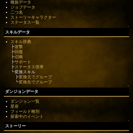
種族データ
ジョブデータ
二つ名
ストーリーキャラクター
ステータス一覧
↑
スキルデータ
スキル辞典
┣
攻撃
┣
回復
┣
召喚
┣
サポート
┣
ステータス倍率
┗変換スキル
┣
変換元でグループ
┗
変換先でグループ
↑
ダンジョンデータ
ダンジョン一覧
星座
フィールド種別
探索中のイベント
↑
ストーリー