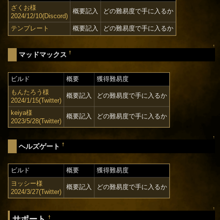
ざくお様
概要記入
どの難易度で手に入るか
2024/12/10(Discord)
テンプレート
概要記入
どの難易度で手に入るか
↑
†
マッドマックス
ビルド
概要
獲得難易度
もんたろう様
概要記入
どの難易度で手に入るか
2024/1/15(Twitter)
keiya様
概要記入
どの難易度で手に入るか
2023/5/28(Twitter)
↑
†
ヘルズゲート
ビルド
概要
獲得難易度
ヨッシー様
概要記入
どの難易度で手に入るか
2024/3/27(Twitter)
↑
サポート
†