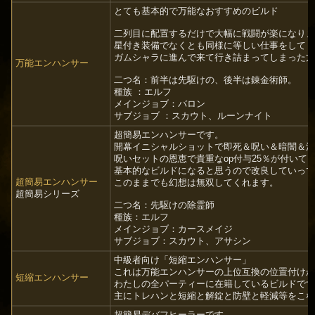
とても基本的で万能なおすすめのビルド
二列目に配置するだけで大幅に戦闘が楽になり
星付き装備でなくとも同様に等しい仕事をして
ガムシャラに進んで来て行き詰まってしまった
万能エンハンサー
二つ名：前半は先駆けの、後半は錬金術師。
種族 ：エルフ
メインジョブ：バロン
サブジョブ ：スカウト、ルーンナイト
超簡易エンハンサーです。
開幕イニシャルショットで即死＆呪い＆暗闇＆
呪いセットの恩恵で貴重なop付与25％が付いて
基本的なビルドになると思うので改良していっ
超簡易エンハンサー
このままでも幻想は無双してくれます。
超簡易シリーズ
二つ名：先駆けの除霊師
種族：エルフ
メインジョブ：カースメイジ
サブジョブ：スカウト、アサシン
中級者向け「短縮エンハンサー」
これは万能エンハンサーの上位互換の位置付け
短縮エンハンサー
わたしの全パーティーに在籍しているビルドで
主にトレハンと短縮と解錠と防壁と軽減等をこ
超簡易デバフヒーラーです。