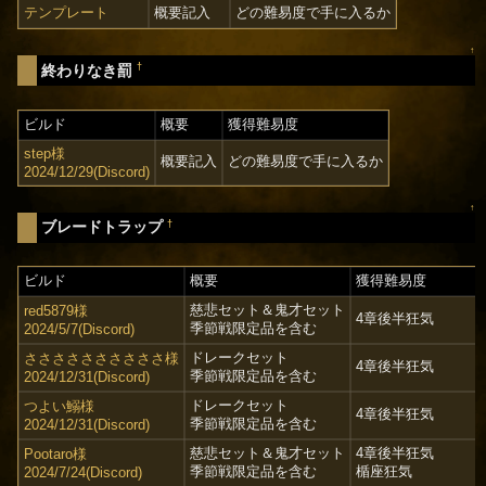
テンプレート
概要記入
どの難易度で手に入るか
↑
†
終わりなき罰
ビルド
概要
獲得難易度
step様
概要記入
どの難易度で手に入るか
2024/12/29(Discord)
↑
†
ブレードトラップ
ビルド
概要
獲得難易度
慈悲セット＆鬼才セット
red5879様
4章後半狂気
季節戦限定品を含む
2024/5/7(Discord)
ドレークセット
ささささささささささ様
4章後半狂気
季節戦限定品を含む
2024/12/31(Discord)
ドレークセット
つよい鰯様
4章後半狂気
季節戦限定品を含む
2024/12/31(Discord)
慈悲セット＆鬼才セット
4章後半狂気
Pootaro様
季節戦限定品を含む
楯座狂気
2024/7/24(Discord)