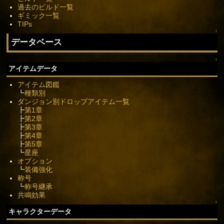
過去のビルド一覧
ギミック一覧
TIPs
↑
データベース
↑
アイテムデータ
アイテム図鑑
┗
種類別
ダンジョン別ドロップアイテム一覧
┣
第1章
┣
第2章
┣
第3章
┣
第4章
┣
第5章
┗
星座
オプション
┗
装備強化
称号
┗
称号継承
共鳴効果
↑
キャラクターデータ