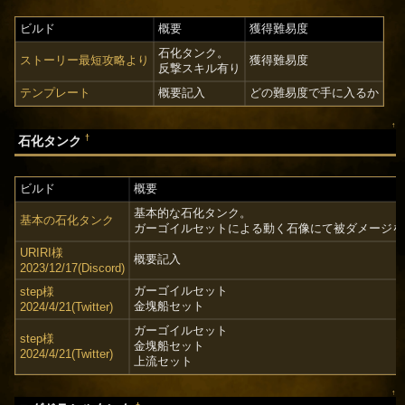
ビルド
概要
獲得難易度
石化タンク。
ストーリー最短攻略より
獲得難易度
反撃スキル有り
テンプレート
概要記入
どの難易度で手に入るか
↑
†
石化タンク
ビルド
概要
基本的な石化タンク。
基本の石化タンク
ガーゴイルセットによる動く石像にて被ダメージを1
URIRI様
概要記入
2023/12/17(Discord)
ガーゴイルセット
step様
金塊船セット
2024/4/21(Twitter)
ガーゴイルセット
step様
金塊船セット
2024/4/21(Twitter)
上流セット
↑