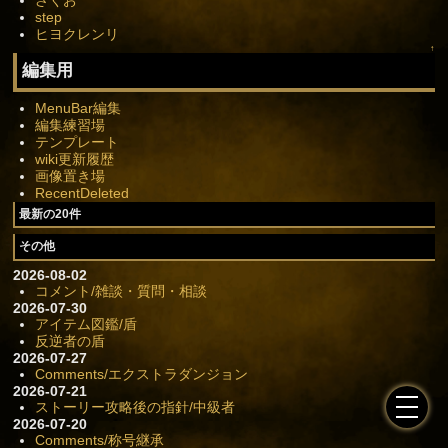
ざくお
step
ヒヨクレンリ
↑
編集用
MenuBar編集
編集練習場
テンプレート
wiki更新履歴
画像置き場
RecentDeleted
最新の20件
その他
2026-08-02
コメント/雑談・質問・相談
2026-07-30
アイテム図鑑/盾
反逆者の盾
2026-07-27
Comments/エクストラダンジョン
2026-07-21
ストーリー攻略後の指針/中級者
2026-07-20
Comments/称号継承