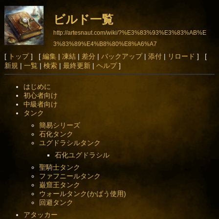
ビルド一覧
http://artesnaut.com/wiki/?%E3%83%93%E3%83%AB%E
3%83%89%E4%B8%80%E8%A6%A7
[
トップ
] [
編集
|
凍結
|
差分
|
バックアップ
|
添付
|
リロード
] [
新規
|
一覧
|
検索
|
最終更新
|
ヘルプ
]
はじめに
初心者向け
中級者向け
タンク
簡易シリーズ
石化タンク
ユグドラシルタンク
石化ユグドラシル
聖騎士タンク
ファフニールタンク
巌窟王タンク
ウォールタンク(かばう使用)
回避タンク
アタッカー