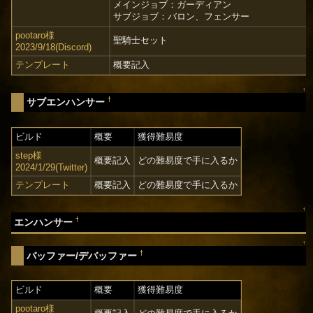
メインジョブ：ガーディアン
サブジョブ：バロン、フェンサー
pootaro様
聖騎士セット
2023/9/18(Discord)
テンプレート
概要記入
↑
†
サブエンハンサー
ビルド
概要
獲得難易度
step様
概要記入
どの難易度で手に入るか
2024/1/29(Twitter)
テンプレート
概要記入
どの難易度で手に入るか
↑
†
エンハンサー
↑
†
バッファー/デバッファー
ビルド
概要
獲得難易度
pootaro様