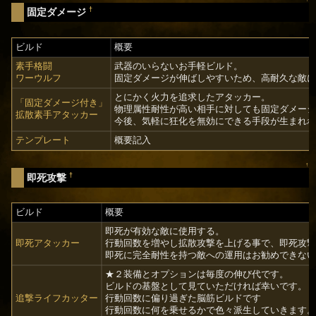
†
固定ダメージ
ビルド
概要
素手格闘
武器のいらないお手軽ビルド。
ワーウルフ
固定ダメージが伸ばしやすいため、高耐久な敵
とにかく火力を追求したアタッカー。
「固定ダメージ付き」
物理属性耐性が高い相手に対しても固定ダメー
拡散素手アタッカー
今後、気軽に狂化を無効にできる手段が生まれ
テンプレート
概要記入
↑
†
即死攻撃
ビルド
概要
即死が有効な敵に使用する。
即死アタッカー
行動回数を増やし拡散攻撃を上げる事で、即死攻
即死に完全耐性を持つ敵への運用はお勧めできな
★２装備とオプションは毎度の伸び代です。
ビルドの基盤として見ていただければ幸いです。
追撃ライフカッター
行動回数に偏り過ぎた脳筋ビルドです
行動回数に何を乗せるかで色々派生していきます