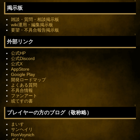
↑
掲示板
雑談・質問・相談掲示板
wiki運用・編集掲示板
要望・不具合報告掲示板
↑
外部リンク
公式HP
公式Discord
公式X
AppStore
Google Play
開発ロードマップ
よくある質問
不具合情報
ファンアート
或てすの書
↑
プレイヤーの方のブログ（敬称略）
まいす
サンヘイリ
RonVoynich