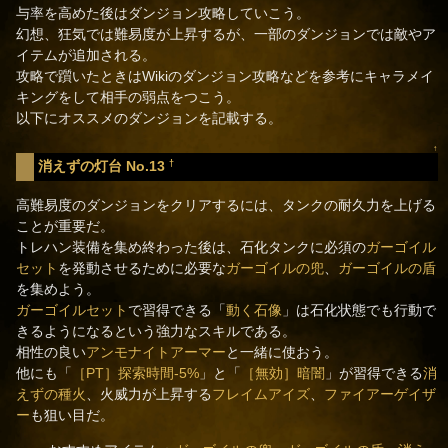
与率を高めた後はダンジョン攻略していこう。
幻想、狂気では難易度が上昇するが、一部のダンジョンでは敵やア
イテムが追加される。
攻略で躓いたときはWikiのダンジョン攻略などを参考にキャラメイ
キングをして相手の弱点をつこう。
以下にオススメのダンジョンを記載する。
↑
†
消えずの灯台 No.13
高難易度のダンジョンをクリアするには、タンクの耐久力を上げる
ことが重要だ。
トレハン装備を集め終わった後は、石化タンクに必須の
ガーゴイル
セット
を発動させるために必要な
ガーゴイルの兜
、
ガーゴイルの盾
を集めよう。
ガーゴイルセット
で習得できる「
動く石像
」は石化状態でも行動で
きるようになるという強力なスキルである。
相性の良い
アンモナイトアーマー
と一緒に使おう。
他にも「
［PT］探索時間-5%
」と「
［無効］暗闇
」が習得できる
消
えずの種火
、火威力が上昇する
フレイムアイズ
、
ファイアーゲイザ
ー
も狙い目だ。