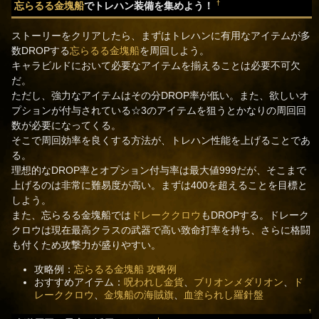
†
忘らるる金塊船
でトレハン装備を集めよう！
ストーリーをクリアしたら、まずはトレハンに有用なアイテムが多
数DROPする
忘らるる金塊船
を周回しよう。
キャラビルドにおいて必要なアイテムを揃えることは必要不可欠
だ。
ただし、強力なアイテムはその分DROP率が低い。また、欲しいオ
プションが付与されている☆3のアイテムを狙うとかなりの周回回
数が必要になってくる。
そこで周回効率を良くする方法が、トレハン性能を上げることであ
る。
理想的なDROP率とオプション付与率は最大値999だが、そこまで
上げるのは非常に難易度が高い。まずは400を超えることを目標と
しよう。
また、忘らるる金塊船では
ドレーククロウ
もDROPする。ドレーク
クロウは現在最高クラスの武器で高い致命打率を持ち、さらに格闘
も付くため攻撃力が盛りやすい。
攻略例：
忘らるる金塊船 攻略例
おすすめアイテム：
呪われし金貨
、
ブリオンメダリオン
、
ド
レーククロウ
、
金塊船の海賊旗
、
血塗られし羅針盤
↑