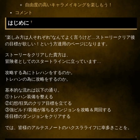
自由度の高いキャラメイキングを楽しもう！
コメント
はじめに
†
"楽しみ方は人それぞれ"なんてよく言うけど…ストーリークリア後
の目標が欲しい！という方達用のページになります。
ストーリーをクリアした貴方は、
冒険者としてのスタートラインに立っています…
攻略する為にトレハンをするのか。
トレハンの為に攻略をするのか。
基本的な流れは以下の通り。
①トレハン装備を整える
②幻想/狂気のクリア目標を立てる
③強ビルド/装備が落ちるダンジョンを攻略＆周回する
④目標のダンジョンをクリアする
では、皆様のアルテスノートのハクスラライフに幸多きことを。
↑