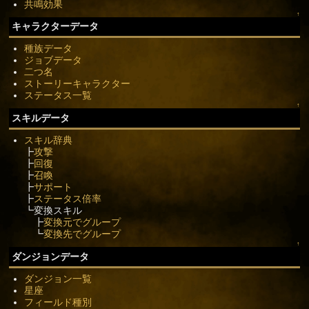
共鳴効果
↑
キャラクターデータ
種族データ
ジョブデータ
二つ名
ストーリーキャラクター
ステータス一覧
↑
スキルデータ
スキル辞典
┣
攻撃
┣
回復
┣
召喚
┣
サポート
┣
ステータス倍率
┗変換スキル
┣
変換元でグループ
┗
変換先でグループ
↑
ダンジョンデータ
ダンジョン一覧
星座
フィールド種別