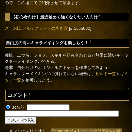
ので、この場にてご紹介させて頂きます。
↑
†
【初心者向け】最近始めて強くなりたい人向け
ざくお氏:アルテスノートの歩き方
[#r1cb5830]
↑
†
自由度の高いキャラメイキングを楽しもう！
種族、二つ名、ジョブ、スキルを組み合わせると無限に近いキャラ
クターメイキングができる。
是非、自分だけのオリジナルのキャラを作成してみよう！
キャラクターメイキングに慣れていない場合は、
ビルド一覧
や
ギミ
ック一覧
を参考にしよう。
↑
コメント
†
お名前:
コメントはありません。
Comments/ストーリークリア後の指針