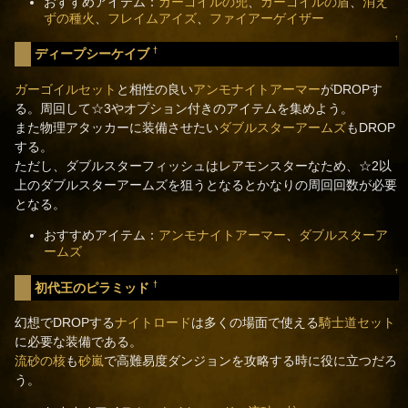
おすすめアイテム：
ガーゴイルの兜
、
ガーゴイルの盾
、
消え
ずの種火
、
フレイムアイズ
、
ファイアーゲイザー
↑
†
ディープシーケイブ
ガーゴイルセット
と相性の良い
アンモナイトアーマー
がDROPす
る。周回して☆3やオプション付きのアイテムを集めよう。
また物理アタッカーに装備させたい
ダブルスターアームズ
もDROP
する。
ただし、ダブルスターフィッシュはレアモンスターなため、☆2以
上のダブルスターアームズを狙うとなるとかなりの周回回数が必要
となる。
おすすめアイテム：
アンモナイトアーマー
、
ダブルスターア
ームズ
↑
†
初代王のピラミッド
幻想でDROPする
ナイトロード
は多くの場面で使える
騎士道セット
に必要な装備である。
流砂の核
も
砂嵐
で高難易度ダンジョンを攻略する時に役に立つだろ
う。