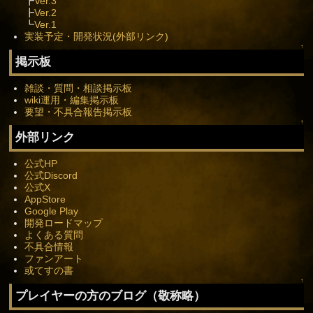
┣
Ver.3
┣
Ver.2
┗
Ver.1
実装予定・開発状況(外部リンク)
↑
掲示板
雑談・質問・相談掲示板
wiki運用・編集掲示板
要望・不具合報告掲示板
↑
外部リンク
公式HP
公式Discord
公式X
AppStore
Google Play
開発ロードマップ
よくある質問
不具合情報
ファンアート
或てすの書
↑
プレイヤーの方のブログ（敬称略）