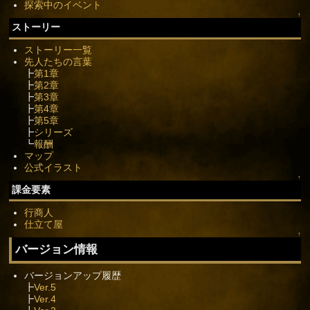
探索中のイベント
↑
ストーリー
ストーリー一覧
先人たちの言葉
┣
第1章
┣
第2章
┣
第3章
┣
第4章
┣
第5章
┣
シリーズ
┗
報酬
マップ
公式イラスト
↑
課金要素
行商人
仕立て屋
↑
バージョン情報
バージョンアップ履歴
┣
Ver.5
┣
Ver.4