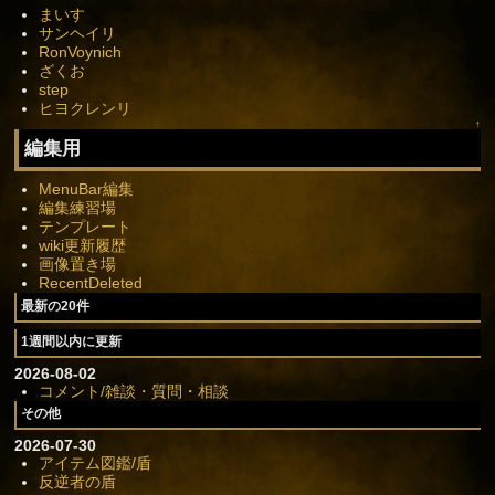
まいす
サンヘイリ
RonVoynich
ざくお
step
ヒヨクレンリ
↑
編集用
MenuBar編集
編集練習場
テンプレート
wiki更新履歴
画像置き場
RecentDeleted
最新の20件
1週間以内に更新
2026-08-02
コメント/雑談・質問・相談
その他
2026-07-30
アイテム図鑑/盾
反逆者の盾