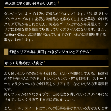
†
先人達に早く追い付きたい人向け
ダンジョンによっては強い装備品がドロップします。特に環境トッ
プクラスのビルドに必要な装備品さえ集めてしまえば早期に全狂気
クリア可能かもしれません。何処をゴールとするかを見据えて、ク
リアに必要な物を最短で収集していくスタイルになります。また、
TwitterやDiscordに情報が溢れていますので小まめに情報収集する
事をお勧めします。
↑
†
幻想クリアの為に周回すべきダンジョンとアイテム
↑
†
ゆっくり進めたい人向け
より良いビルドの為に潜り続ける。ビルドを開発してみる。種族別
のPTを作り込んでみる。トレハンカンストPTを目指す。ストーリ
ーキャラクターのみで全狂気をクリアする、などやり込み要素満載
です。
縛りプレイが好きなタイプで、己の信念を貫いていくスタイルにな
ります。ゆっくり慌てず着実に進めましょう。
また、アルテスノートについての記事を書かれている方がおります