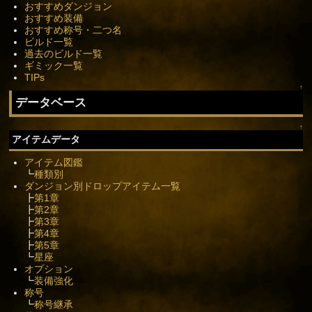
おすすめダンジョン
おすすめ装備
おすすめ称号・二つ名
ビルド一覧
過去のビルド一覧
ギミック一覧
TIPs
↑
データベース
↑
アイテムデータ
アイテム図鑑
┗
種類別
ダンジョン別ドロップアイテム一覧
┣
第1章
┣
第2章
┣
第3章
┣
第4章
┣
第5章
┗
星座
オプション
┗
装備強化
称号
┗
称号継承