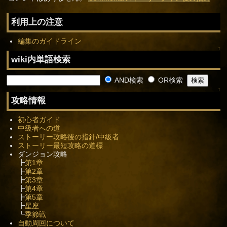
利用上の注意
編集のガイドライン
↑
wiki内単語検索
AND検索
OR検索
↑
攻略情報
初心者ガイド
中級者への道
ストーリー攻略後の指針/中級者
ストーリー最短攻略の道標
ダンジョン攻略
┣
第1章
┣
第2章
┣
第3章
┣
第4章
┣
第5章
┣
星座
┗
季節戦
自動周回について