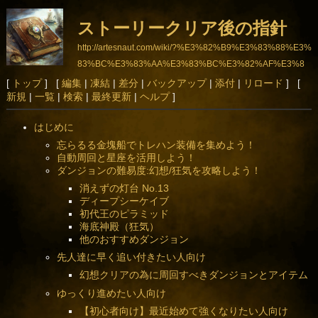
ストーリークリア後の指針
http://artesnaut.com/wiki/?%E3%82%B9%E3%83%88%E3%
83%BC%E3%83%AA%E3%83%BC%E3%82%AF%E3%8
3%AA%E3%82%A2%E5%BE%8C%E3%81%AE%E6%8
[
トップ
] [
編集
|
凍結
|
差分
|
バックアップ
|
添付
|
リロード
] [
新規
|
一覧
|
検索
|
最終更新
|
ヘルプ
]
C%87%E9%87%9D
はじめに
忘らるる金塊船でトレハン装備を集めよう！
自動周回と星座を活用しよう！
ダンジョンの難易度:幻想/狂気を攻略しよう！
消えずの灯台 No.13
ディープシーケイブ
初代王のピラミッド
海底神殿（狂気）
他のおすすめダンジョン
先人達に早く追い付きたい人向け
幻想クリアの為に周回すべきダンジョンとアイテム
ゆっくり進めたい人向け
【初心者向け】最近始めて強くなりたい人向け