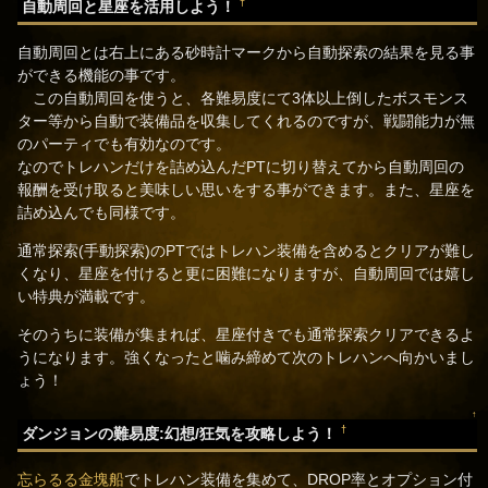
†
自動周回と星座を活用しよう！
自動周回とは右上にある砂時計マークから自動探索の結果を見る事
ができる機能の事です。
この自動周回を使うと、各難易度にて3体以上倒したボスモンス
ター等から自動で装備品を収集してくれるのですが、戦闘能力が無
のパーティでも有効なのです。
なのでトレハンだけを詰め込んだPTに切り替えてから自動周回の
報酬を受け取ると美味しい思いをする事ができます。また、星座を
詰め込んでも同様です。
通常探索(手動探索)のPTではトレハン装備を含めるとクリアが難し
くなり、星座を付けると更に困難になりますが、自動周回では嬉し
い特典が満載です。
そのうちに装備が集まれば、星座付きでも通常探索クリアできるよ
うになります。強くなったと噛み締めて次のトレハンへ向かいまし
ょう！
↑
†
ダンジョンの難易度:幻想/狂気を攻略しよう！
忘らるる金塊船
でトレハン装備を集めて、DROP率とオプション付