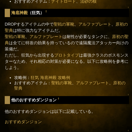
おすすめアイテム：
ナイトロード
、
流砂の核
↑
†
海底神殿
（狂気）
DROPするアイテムの中で
聖戦の軍靴
、
アルファプレート
、
原初の
聖典
は特に強力なアイテムだ。
聖戦の軍靴
、
アルファプレート
は耐性が必要なタンクに、
原初の聖
典
は全てに特攻の効果を持っているので遠隔魔法アタッカー向けの
装備だ。
ただし、狂気から出現する
プロトタイプ
は最強クラスのボスモンス
ターなため、それ相応の対策が必要になる。以下に攻略例を参考に
しよう。
攻略例：
狂気 海底神殿 攻略例
おすすめアイテム：
聖戦の軍靴
、
アルファプレート
、
原初の
聖典
↑
†
他のおすすめダンジョン
他のおすすめダンジョンは以下に記載している。
おすすめダンジョン
↑